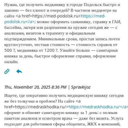
Нужна, где получить медкнижку в городе Подольск быстро и
законно — без хлопот и очередей? В частном медцентре на
сайте <a href=https://med-podolsk.ru>
https://med-
podolsk.ru</a>
; можно оформить санкнижку, справку в ГАИ,
бассейна, лагеря или разрешения на оружие сегодня же — с
анализами, визитом к терапевту и официальным
подтверждением. Минимальные сроки, простая запись почти
круглосуточно, честная стоимость — стоимость справок от
500 ?, медкнижка от 1200 ?. Узнайте больше — санитарная
книжка за день, быстрое оформление справки, оформление
онлайн.
Thu, November 20, 2025 8:36 PM
| Spravkijoz
Ищете, где оперативно получить медицинскую книжку сегодня
же без толкучки и проблем? На сайте <a
href=https://medraskhodka.ru/>
https://medraskhodka.ru/</a
оформят и обновят санитарную книжку за 1 день: с полным
пакетом анализов и осмотром врача — даже без визита. Услуга
подходит для работников сферы общепита, ЖКХ и компаний,