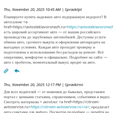
Thu, November 20, 2025 10:45 AM
| Spravkilpt
Планируете купить надежное авто подержанную недорого? В
автосалоне <a
href=https://avtosteklavoronezh.ru>
https://avtosteklavoronez
есть широкий ассортимент авто — от машин российского
производства до зарубежных автомобилей. Доступны услуги
обмена авто, срочного выкупа и оформления автокредита на
выгодных условиях. Каждая авто проходит проверку и
подготовлена к использованию без расходов на ремонт. Всё
оперативно, комфортно и официально. Подробнее на сайте —
авто с пробегом, моментальный выкуп, кредит на авто.
Thu, November 20, 2025 12:17 PM
| Spravkirnn
Для всех водителей — от новичков до бывалых, представлен
портал с ценными статьями, справочником, событиями и видео.
Смотреть материалы > автоблог <a href=https://citroen-
avtoservise.ru>
https://citroen-avtoservise.ru</a>
; предлагает
авто-советами для любого. Посмотри подробнее — перейти на