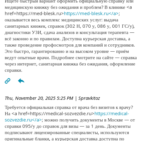
Ищете быстрый вариант оформить официальную справку или
медицинскую книжку без ожидания и проблем? В клинике <a
href=https://med-blesk.ru>
https://med-blesk.ru</a>
;
оказывается весь комплекс медицинских услуг: выдача
санитарных книжек, справок (302 Н, 070 у, 086 у, 001 ГС/у),
диагностики УЗИ, сдача анализов и консультация терапевта —
всё законно и по правилам. Доступна курьерская доставка, а
также проведение профосмотров для компаний и сотрудников.
Это быстро, гарантированно и на высоком уровне — приём
ведут опытные врачи. Подробнее смотрите на сайте — справка
через интернет, санитарная книжка без ожидания, оформление
справки.
Thu, November 20, 2025 5:25 PM
| Spravkitoz
Требуется официальная справка от врача без визитов к врачу?
На <a href=https://medical-sozvezdie.ru>
https://medical-
sozvezdie.ru</a>
; можно получить документы в Москве — от
справки 095/у до справок для визы — за 1 день. Документы
подписывают лицензированные специалисты, используются
оригинальные бланки, а курьерская доставка доступна по