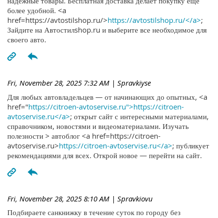
надежные товары. Бесплатная доставка делает покупку ещё
более удобной. <a
href=https://avtostilshop.ru/>
https://avtostilshop.ru/</a>
;
Зайдите на Автостилshop.ru и выберите все необходимое для
своего авто.
Fri, November 28, 2025 7:32 AM
| Spravkiyse
Для любых автовладельцев — от начинающих до опытных, <a
href="
https://citroen-avtoservise.ru">https://citroen-
avtoservise.ru</a>
; открыт сайт с интересными материалами,
справочником, новостями и видеоматериалами. Изучать
полезности > автоблог <a href=https://citroen-
avtoservise.ru>
https://citroen-avtoservise.ru</a>
; публикует
рекомендациями для всех. Открой новое — перейти на сайт.
Fri, November 28, 2025 8:10 AM
| Spravkiovu
Подбираете санкнижку в течение суток по городу без