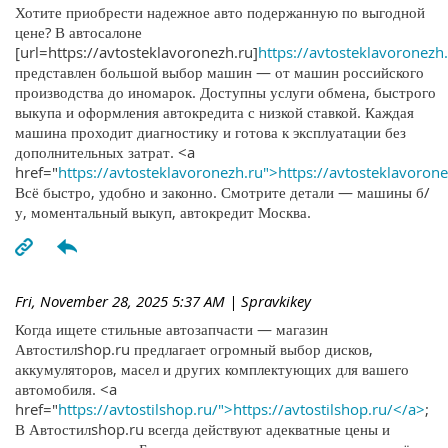
Хотите приобрести надежное авто подержанную по выгодной
цене? В автосалоне
[url=https://avtosteklavoronezh.ru]
https://avtosteklavoronezh.
представлен большой выбор машин — от машин российского
производства до иномарок. Доступны услуги обмена, быстрого
выкупа и оформления автокредита с низкой ставкой. Каждая
машина проходит диагностику и готова к эксплуатации без
дополнительных затрат. <a
href="
https://avtosteklavoronezh.ru">https://avtosteklavoron
Всё быстро, удобно и законно. Смотрите детали — машины б/
у, моментальный выкуп, автокредит Москва.
Fri, November 28, 2025 5:37 AM
| Spravkikey
Когда ищете стильные автозапчасти — магазин
Автостилshop.ru предлагает огромный выбор дисков,
аккумуляторов, масел и других комплектующих для вашего
автомобиля. <a
href="
https://avtostilshop.ru/">https://avtostilshop.ru/</a>
;
В Автостилshop.ru всегда действуют адекватные цены и