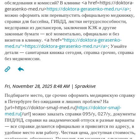
обследования и комиссий? В клинике <a href=https://doktora-
gerasenko-med.ru>
https://doktora-gerasenko-med.ru</a>
;
можно оформить или перевыпустить официальную медкнижку,
справки для бассейна, ГИБДД, листки нетрудоспособности,
медсправки из диспансеров, заключения КЭК и другие
законные бумаги — всё моментально, официально и без
визитов в клинику. <a href="
https://doktora-gerasenko-
med.ru">https://doktora-gerasenko-med.ru</a>
; Узнайте
детали — санитарная книжка сегодня, справка срочно, справка
без медкомиссии.
Fri, November 28, 2025 8:48 AM
| Spravkiive
Подбираете место, где срочно оформить медицинскую справку
в Петербурге без ожидания и лишних проблем? На
[url=https://doktor-smajl-med.ru]
https://doktor-smajl-
med.ru[
/url] можно заказать справки 095/у, 027/у, документы
ПНД/НД, справки на академический отпуск и разные варианты
— все справки делаются официально и привозятся по адресу, в
удобное место или работу. Честная цена, доступная стоимость,
надёжность обеспечена. Подходит для учащихся, служащих и