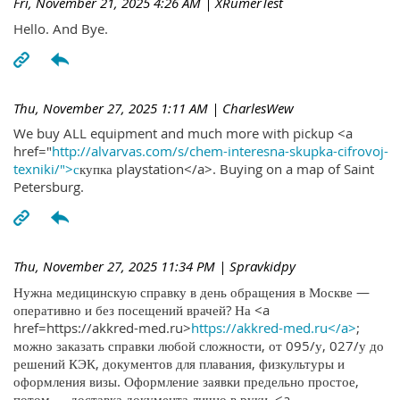
Fri, November 21, 2025 4:26 AM
| XRumerTest
Hello. And Bye.
Thu, November 27, 2025 1:11 AM
| CharlesWew
We buy ALL equipment and much more with pickup <a
href="
http://alvarvas.com/s/chem-interesna-skupka-cifrovoj-
texniki/">с
купка playstation</a>. Buying on a map of Saint
Petersburg.
Thu, November 27, 2025 11:34 PM
| Spravkidpy
Нужна медицинскую справку в день обращения в Москве —
оперативно и без посещений врачей? На <a
href=https://akkred-med.ru>
https://akkred-med.ru</a>
;
можно заказать справки любой сложности, от 095/у, 027/у до
решений КЭК, документов для плавания, физкультуры и
оформления визы. Оформление заявки предельно простое,
потом — доставка документа лично в руки. <a