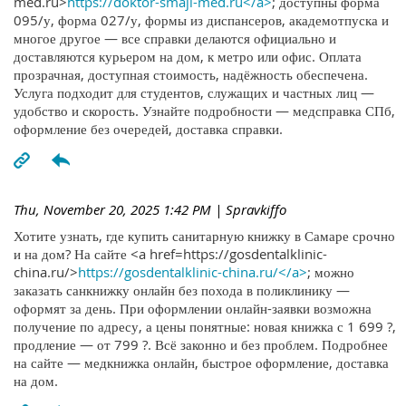
med.ru>
https://doktor-smajl-med.ru</a>
; доступны форма
095/у, форма 027/у, формы из диспансеров, академотпуска и
многое другое — все справки делаются официально и
доставляются курьером на дом, к метро или офис. Оплата
прозрачная, доступная стоимость, надёжность обеспечена.
Услуга подходит для студентов, служащих и частных лиц —
удобство и скорость. Узнайте подробности — медсправка СПб,
оформление без очередей, доставка справки.
Thu, November 20, 2025 1:42 PM
| Spravkiffo
Хотите узнать, где купить санитарную книжку в Самаре срочно
и на дом? На сайте <a href=https://gosdentalklinic-
china.ru/>
https://gosdentalklinic-china.ru/</a>
; можно
заказать санкнижку онлайн без похода в поликлинику —
оформят за день. При оформлении онлайн-заявки возможна
получение по адресу, а цены понятные: новая книжка с 1 699 ?,
продление — от 799 ?. Всё законно и без проблем. Подробнее
на сайте — медкнижка онлайн, быстрое оформление, доставка
на дом.