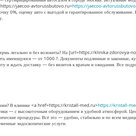
https://jaecoo-avtorussbutovo.ru>
https://jaecoo-avtorussbutovo
очку 0%, оценку авто с выгодой и гарантированное обслуживание.
у.
ермь легально и без волокиты? На [url=https://klinika-zdorovya-no
ить имеющуюся — от 1000 ?. Документы подлинные и законные, кур
лату и ждать доставку — без визитов к врачам и ожидания. Все по
и? В клинике <a href=https://kristall-med.ru>
https://kristall-m
тики — с высокоточным оборудованием и удобной атмосферой. Цент
ческие процедуры. Всё это — удобно, стабильно и по всем меди
еменные эндоскопические услуги.