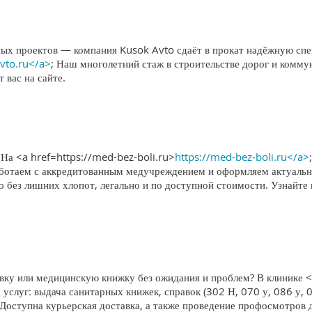
х проектов — компания Kusok Avto сдаёт в прокат надёжную спец
avto.ru</a>
; Наш многолетний стаж в строительстве дорог и комму
 вас на сайте.
? На <a href=https://med-bez-boli.ru>
https://med-bez-boli.ru</a>
Работаем с аккредитованным медучреждением и оформляем актуал
о без лишних хлопот, легально и по доступной стоимости. Узнайт
у или медицинскую книжку без ожидания и проблем? В клинике <
 услуг: выдача санитарных книжек, справок (302 Н, 070 у, 086 у, 
 Доступна курьерская доставка, а также проведение профосмотров 