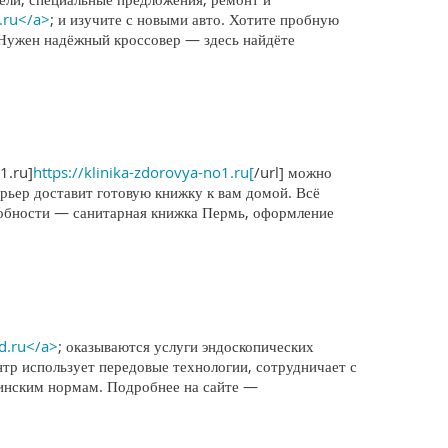
.ru</a>
; и изучите с новыми авто. Хотите пробную
 Нужен надёжный кроссовер — здесь найдёте
1.ru]
https://klinika-zdorovya-no1.ru[
/url] можно
ьер доставит готовую книжку к вам домой. Всё
дробности — санитарная книжка Пермь, оформление
ed.ru</a>
; оказываются услуги эндоскопических
р использует передовые технологии, сотрудничает с
цинским нормам. Подробнее на сайте —