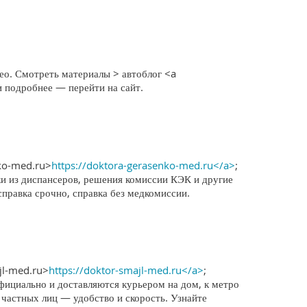
ео. Смотреть материалы > автоблог <a
и подробнее — перейти на сайт.
nko-med.ru>
https://doktora-gerasenko-med.ru</a>
;
ки из диспансеров, решения комиссии КЭК и другие
справка срочно, справка без медкомиссии.
jl-med.ru>
https://doktor-smajl-med.ru</a>
;
фициально и доставляются курьером на дом, к метро
 частных лиц — удобство и скорость. Узнайте