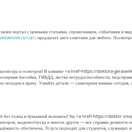
тавлен портал с ценными статьями, справочником, событиями и вид
avtoservise.ru</a>
; предлагает авто-советами для любого. Посмотр
едосмотра и осмотров? В клинике <a href=https://doktora-gerase
посещения бассейна, ГИБДД, листки нетрудоспособности, медсправ
х походов к врачу. Узнайте детали — санитарная книжка сегодня, 
б без толпы и бумажной волокиты? На <a href=https://doktor-sma
нсеров, академотпуска и многое другое — все справки делаются о
адёжность обеспечена. Услуга подходит для студентов, служащих и