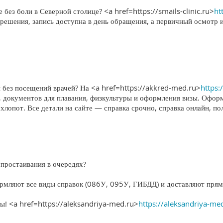
без боли в Северной столице? <a href=https://smails-clinic.ru>
ht
решения, запись доступна в день обращения, а первичный осмотр 
 без посещений врачей? На <a href=https://akkred-med.ru>
https:
, документов для плавания, физкультуры и оформления визы. Офор
 хлопот. Все детали на сайте — справка срочно, справка онлайн, по
простаивания в очередях?
рмляют все виды справок (086У, 095У, ГИБДД) и доставляют прям
ты! <a href=https://aleksandriya-med.ru>
https://aleksandriya-me