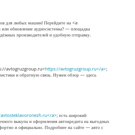
тов для любых машин! Перейдите на <a
ма или обновление аудиосистемы? — площадка
адёжных производителей и удобную отправку.
s://avtogruzgroup.ru>
https://avtogruzgroup.ru</a>
;
ристики и обратную связь. Нужен обзор — здесь
//avtosteklavoronezh.ru</a>
; есть широкий
очного выкупа и оформления автокредита на выгодных
мфортно и официально. Подробнее на сайте — авто с