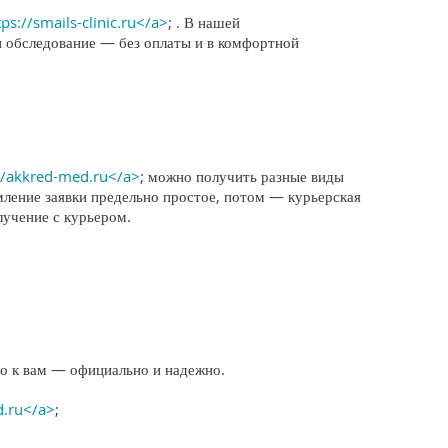
tps://smails-clinic.ru</a>
; . В нашей
и обследование — без оплаты и в комфортной
//akkred-med.ru</a>
; можно получить разные виды
мление заявки предельно простое, потом — курьерская
лучение с курьером.
о к вам — официально и надежно.
d.ru</a>
;