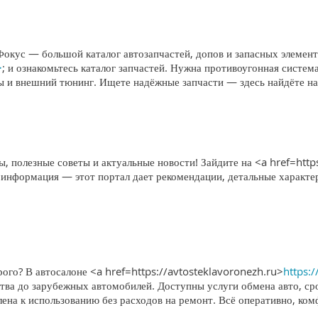
Фокус — большой каталог автозапчастей, допов и запасных элемен
>
; и ознакомьтесь каталог запчастей. Нужна противоугонная систе
мы и внешний тюнинг. Ищете надёжные запчасти — здесь найдёте н
, полезные советы и актуальные новости! Зайдите на <a href=http
 информация — этот портал дает рекомендации, детальные характе
ого? В автосалоне <a href=https://avtosteklavoronezh.ru>
https:
тва до зарубежных автомобилей. Доступны услуги обмена авто, ср
лена к использованию без расходов на ремонт. Всё оперативно, ко