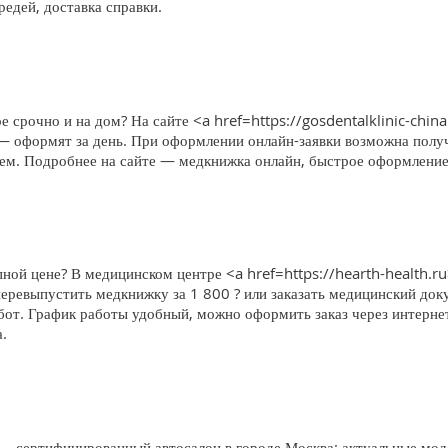
едей, доставка справки.
е срочно и на дом? На сайте <a href=https://gosdentalklinic-china
 — оформят за день. При оформлении онлайн-заявки возможна получ
блем. Подробнее на сайте — медкнижка онлайн, быстрое оформление,
ной цене? В медицинском центре <a href=https://hearth-health.r
еревыпустить медкнижку за 1 800 ? или заказать медицинский доку
бот. График работы удобный, можно оформить заказ через интерне
.
 сертифицированный автосалон в городе Москва: актуальные моде