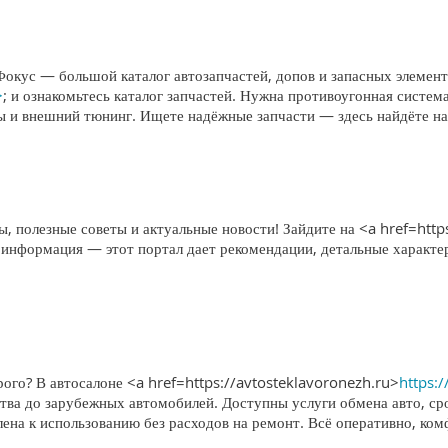
Фокус — большой каталог автозапчастей, допов и запасных элемен
>
; и ознакомьтесь каталог запчастей. Нужна противоугонная систе
мы и внешний тюнинг. Ищете надёжные запчасти — здесь найдёте н
, полезные советы и актуальные новости! Зайдите на <a href=http
 информация — этот портал дает рекомендации, детальные характе
ого? В автосалоне <a href=https://avtosteklavoronezh.ru>
https:
тва до зарубежных автомобилей. Доступны услуги обмена авто, ср
лена к использованию без расходов на ремонт. Всё оперативно, ко