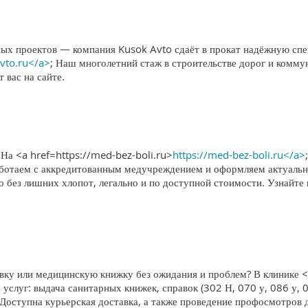
х проектов — компания Kusok Avto сдаёт в прокат надёжную спец
avto.ru</a>
; Наш многолетний стаж в строительстве дорог и комму
 вас на сайте.
? На <a href=https://med-bez-boli.ru>
https://med-bez-boli.ru</a>
Работаем с аккредитованным медучреждением и оформляем актуал
о без лишних хлопот, легально и по доступной стоимости. Узнайт
у или медицинскую книжку без ожидания и проблем? В клинике <
 услуг: выдача санитарных книжек, справок (302 Н, 070 у, 086 у, 
 Доступна курьерская доставка, а также проведение профосмотров 