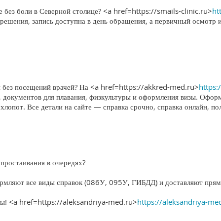
без боли в Северной столице? <a href=https://smails-clinic.ru>
ht
решения, запись доступна в день обращения, а первичный осмотр 
 без посещений врачей? На <a href=https://akkred-med.ru>
https:
, документов для плавания, физкультуры и оформления визы. Офор
 хлопот. Все детали на сайте — справка срочно, справка онлайн, по
простаивания в очередях?
рмляют все виды справок (086У, 095У, ГИБДД) и доставляют прям
ты! <a href=https://aleksandriya-med.ru>
https://aleksandriya-me