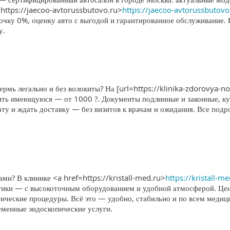
https://jaecoo-avtorussbutovo.ru>
https://jaecoo-avtorussbutovo
очку 0%, оценку авто с выгодой и гарантированное обслуживание.
у.
ермь легально и без волокиты? На [url=https://klinika-zdorovya-no
ить имеющуюся — от 1000 ?. Документы подлинные и законные, кур
лату и ждать доставку — без визитов к врачам и ожидания. Все по
и? В клинике <a href=https://kristall-med.ru>
https://kristall-m
тики — с высокоточным оборудованием и удобной атмосферой. Цент
ческие процедуры. Всё это — удобно, стабильно и по всем меди
еменные эндоскопические услуги.