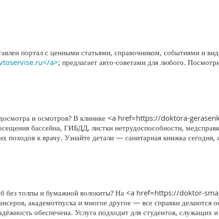
тавлен портал с ценными статьями, справочником, событиями и вид
avtoservise.ru</a>
; предлагает авто-советами для любого. Посмотр
едосмотра и осмотров? В клинике <a href=https://doktora-gerase
посещения бассейна, ГИБДД, листки нетрудоспособности, медсправ
х походов к врачу. Узнайте детали — санитарная книжка сегодня, 
б без толпы и бумажной волокиты? На <a href=https://doktor-sma
нсеров, академотпуска и многое другое — все справки делаются о
адёжность обеспечена. Услуга подходит для студентов, служащих и