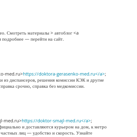
ео. Смотреть материалы > автоблог <a
и подробнее — перейти на сайт.
nko-med.ru>
https://doktora-gerasenko-med.ru</a>
;
ки из диспансеров, решения комиссии КЭК и другие
справка срочно, справка без медкомиссии.
jl-med.ru>
https://doktor-smajl-med.ru</a>
;
фициально и доставляются курьером на дом, к метро
 частных лиц — удобство и скорость. Узнайте