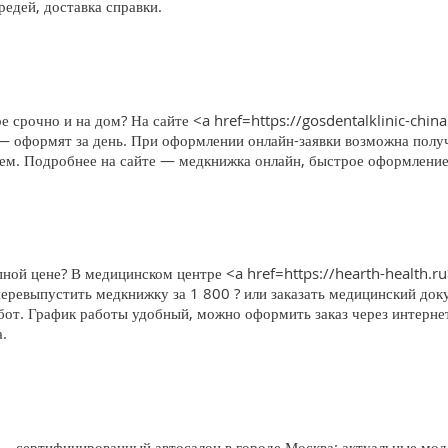
едей, доставка справки.
е срочно и на дом? На сайте <a href=https://gosdentalklinic-china
 — оформят за день. При оформлении онлайн-заявки возможна получ
блем. Подробнее на сайте — медкнижка онлайн, быстрое оформление,
ной цене? В медицинском центре <a href=https://hearth-health.r
еревыпустить медкнижку за 1 800 ? или заказать медицинский доку
бот. График работы удобный, можно оформить заказ через интерне
.
 сертифицированный автосалон в городе Москва: актуальные моде