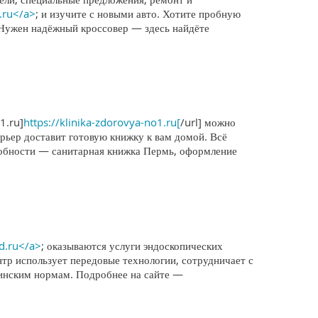
.ru</a>
; и изучите с новыми авто. Хотите пробную
 Нужен надёжный кроссовер — здесь найдёте
1.ru]
https://klinika-zdorovya-no1.ru[
/url] можно
ьер доставит готовую книжку к вам домой. Всё
дробности — санитарная книжка Пермь, оформление
ed.ru</a>
; оказываются услуги эндоскопических
р использует передовые технологии, сотрудничает с
цинским нормам. Подробнее на сайте —