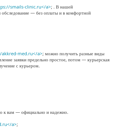
tps://smails-clinic.ru</a>
; . В нашей
и обследование — без оплаты и в комфортной
//akkred-med.ru</a>
; можно получить разные виды
мление заявки предельно простое, потом — курьерская
лучение с курьером.
о к вам — официально и надежно.
d.ru</a>
;