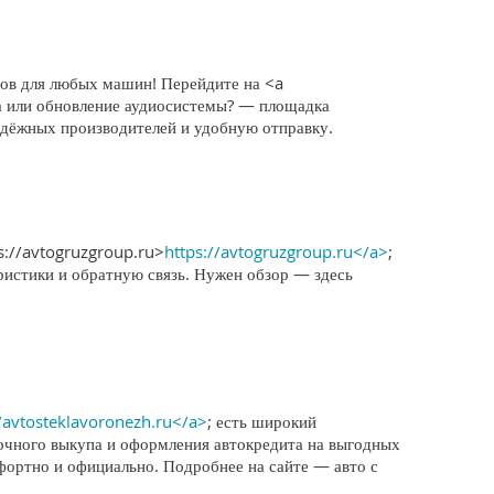
тов для любых машин! Перейдите на <a
ма или обновление аудиосистемы? — площадка
адёжных производителей и удобную отправку.
s://avtogruzgroup.ru>
https://avtogruzgroup.ru</a>
;
ристики и обратную связь. Нужен обзор — здесь
//avtosteklavoronezh.ru</a>
; есть широкий
очного выкупа и оформления автокредита на выгодных
мфортно и официально. Подробнее на сайте — авто с