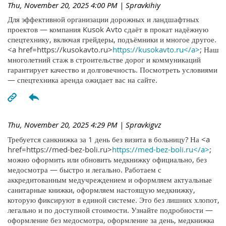
Thu, November 20, 2025 4:00 PM
| Spravkihiy
Для эффективной организации дорожных и ландшафтных
проектов — компания Kusok Avto сдаёт в прокат надёжную
спецтехнику, включая грейдеры, подъёмники и многое другое.
<a href=https://kusokavto.ru>
https://kusokavto.ru</a>
; Наш
многолетний стаж в строительстве дорог и коммуникаций
гарантирует качество и долговечность. Посмотреть условиями
— спецтехника аренда ожидает вас на сайте.
Thu, November 20, 2025 4:29 PM
| Spravkigvz
Требуется санкнижка за 1 день без визита в больницу? На <a
href=https://med-bez-boli.ru>
https://med-bez-boli.ru</a>
;
можно оформить или обновить медкнижку официально, без
медосмотра — быстро и легально. Работаем с
аккредитованным медучреждением и оформляем актуальные
санитарные книжки, оформляем настоящую медкнижку,
которую фиксируют в единой системе. Это без лишних хлопот,
легально и по доступной стоимости. Узнайте подробности —
оформление без медосмотра, оформление за день, медкнижка