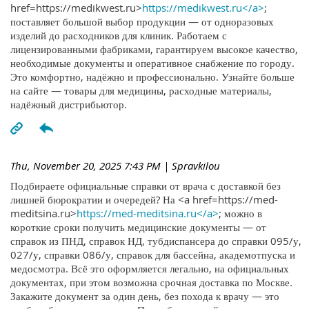
href=https://medikwest.ru>
https://medikwest.ru</a>
;
поставляет большой выбор продукции — от одноразовых
изделий до расходников для клиник. Работаем с
лицензированными фабриками, гарантируем высокое качество,
необходимые документы и оперативное снабжение по городу.
Это комфортно, надёжно и профессионально. Узнайте больше
на сайте — товары для медицины, расходные материалы,
надёжный дистрибьютор.
Thu, November 20, 2025 7:43 PM
| Spravkilou
Подбираете официальные справки от врача с доставкой без
лишней бюрократии и очередей? На <a href=https://med-
meditsina.ru>
https://med-meditsina.ru</a>
; можно в
короткие сроки получить медицинские документы — от
справок из ПНД, справок НД, тубдиспансера до справки 095/у,
027/у, справки 086/у, справок для бассейна, академотпуска и
медосмотра. Всё это оформляется легально, на официальных
документах, при этом возможна срочная доставка по Москве.
Закажите документ за один день, без похода к врачу — это