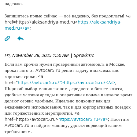
надежно.
Запишитесь прямо сейчас — всё надежно, без предоплаты! <a
href=https://aleksandriya-med.ru>
https://aleksandriya-
med.ru</a>
;
Fri, November 28, 2025 1:50 AM
| Spravkisic
Если вам срочно нужен проверенный автомобиль в Москве,
прокат авто от Avtocar5.ru решит задачу в максимально
короткие сроки. <a
href="
https://avtocar5.ru/">https://avtocar5.ru/</a>
;
Широкий выбор машин эконом-, среднего и бизнес-класса,
удобные условия аренды и оперативная подача в нужное время
делают сервис удобным. Идеально подходит как для
ежедневного использования, так и для корпоративных поездок
или торжественных мероприятий. <a
href=https://avtocar5.ru>
https://avtocar5.ru</a>
; Посетите
Avtocar5.ru и найдите машину, удовлетворяющий вашим
требованиям.