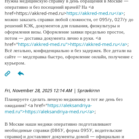
Нужна медицинскую справку в день обращения в Москве —
оперативно и без посещений врачей? На <a
href=https://akkred-med.ru>
https://akkred-med.ru</a>
;
можно заказать справки любой сложности, от 095/у, 027/у до
решений КЭК, документов для плавания, физкультуры и
оформления визы. Оформление заявки предельно простое,
потом — доставка документа лично в руки. <a
href="
https://akkred-med.ru">https://akkred-med.ru</a>
;
Всё легально, конфиденциально и без задержек. Все детали на
сайте — медсправка быстро, оформление онлайн, получение с
курьером.
Fri, November 28, 2025 12:14 AM
| Spravkirnn
Планируете сделать личную медкнижку в тот же день без
ожидания? <a href="
https://aleksandriya-
med.ru">https://aleksandriya-med.ru</a>
;
В Москве наши медики оперативно подготавливают
необходимые справки (086У, форма 095У, водительские
справки) и доставляют документы домой — официально и