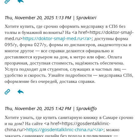
Thu, November 20, 2025 1:13 PM
| Spravkixri
Хотите купить, где срочно оформить медсправку в СПб без
толпы и бумажной волокиты? На <a href=https://doktor-smajl-
med.ru>
https://doktor-smajl-med.ru</a>
; доступны форма
095/у, форма 027/у, формы из диспансеров, академотпуска и
многое другое — все справки делаются официально и
доставляются курьером на дом, к метро или офис. Оплата
прозрачная, доступная стоимость, надёжность обеспечена.
Услуга подходит для студентов, служащих и частных лиц —
удобство и скорость. Узнайте подробности — медсправка СПб,
оформление без очередей, доставка справки.
Thu, November 20, 2025 1:42 PM
| Spravkiffo
Хотите узнать, где купить санитарную книжку в Самаре срочно
и на дом? На сайте <a href=https://gosdentalklinic-
china.ru/>
https://gosdentalklinic-china.ru/</a>
; можно
заказать санкнижку онлайн без похода в поликлинику —