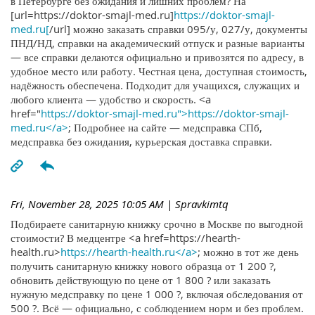
в Петербурге без ожидания и лишних проблем? На
[url=https://doktor-smajl-med.ru]
https://doktor-smajl-
med.ru[
/url] можно заказать справки 095/у, 027/у, документы
ПНД/НД, справки на академический отпуск и разные варианты
— все справки делаются официально и привозятся по адресу, в
удобное место или работу. Честная цена, доступная стоимость,
надёжность обеспечена. Подходит для учащихся, служащих и
любого клиента — удобство и скорость. <a
href="
https://doktor-smajl-med.ru">https://doktor-smajl-
med.ru</a>
; Подробнее на сайте — медсправка СПб,
медсправка без ожидания, курьерская доставка справки.
Fri, November 28, 2025 10:05 AM
| Spravkimtq
Подбираете санитарную книжку срочно в Москве по выгодной
стоимости? В медцентре <a href=https://hearth-
health.ru>
https://hearth-health.ru</a>
; можно в тот же день
получить санитарную книжку нового образца от 1 200 ?,
обновить действующую по цене от 1 800 ? или заказать
нужную медсправку по цене 1 000 ?, включая обследования от
500 ?. Всё — официально, с соблюдением норм и без проблем.