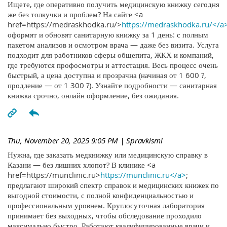
Ищете, где оперативно получить медицинскую книжку сегодня
же без толкучки и проблем? На сайте <a
href=https://medraskhodka.ru/>
https://medraskhodka.ru/</a
оформят и обновят санитарную книжку за 1 день: с полным
пакетом анализов и осмотром врача — даже без визита. Услуга
подходит для работников сферы общепита, ЖКХ и компаний,
где требуются профосмотры и аттестация. Весь процесс очень
быстрый, а цена доступна и прозрачна (начиная от 1 600 ?,
продление — от 1 300 ?). Узнайте подробности — санитарная
книжка срочно, онлайн оформление, без ожидания.
Thu, November 20, 2025 9:05 PM
| Spravkisml
Нужна, где заказать медкнижку или медицинскую справку в
Казани — без лишних хлопот? В клинике <a
href=https://munclinic.ru>
https://munclinic.ru</a>
;
предлагают широкий спектр справок и медицинских книжек по
выгодной стоимости, с полной конфиденциальностью и
профессиональным уровнем. Круглосуточная лаборатория
принимает без выходных, чтобы обследование проходило
максимально быстро. Работают квалифицированные врачи и