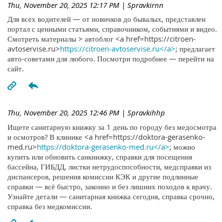
Thu, November 20, 2025 12:17 PM
| Spravkirnn
Для всех водителей — от новичков до бывалых, представлен
портал с ценными статьями, справочником, событиями и видео.
Смотреть материалы > автоблог <a href=https://citroen-
avtoservise.ru>
https://citroen-avtoservise.ru</a>
; предлагает
авто-советами для любого. Посмотри подробнее — перейти на
сайт.
Thu, November 20, 2025 12:46 PM
| Spravkihhp
Ищете санитарную книжку за 1 день по городу без медосмотра
и осмотров? В клинике <a href=https://doktora-gerasenko-
med.ru>
https://doktora-gerasenko-med.ru</a>
; можно
купить или обновить санкнижку, справки для посещения
бассейна, ГИБДД, листки нетрудоспособности, медсправки из
диспансеров, решения комиссии КЭК и другие подлинные
справки — всё быстро, законно и без лишних походов к врачу.
Узнайте детали — санитарная книжка сегодня, справка срочно,
справка без медкомиссии.