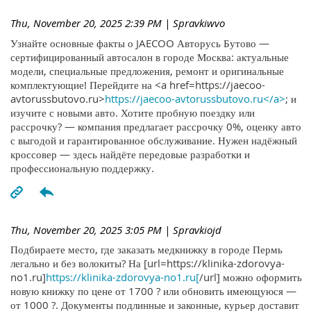
Thu, November 20, 2025 2:39 PM
| Spravkiwvo
Узнайте основные факты о JAECOO Авторусь Бутово —
сертифицированный автосалон в городе Москва: актуальные
модели, специальные предложения, ремонт и оригинальные
комплектующие! Перейдите на <a href=https://jaecoo-
avtorussbutovo.ru>
https://jaecoo-avtorussbutovo.ru</a>
; и
изучите с новыми авто. Хотите пробную поездку или
рассрочку? — компания предлагает рассрочку 0%, оценку авто
с выгодой и гарантированное обслуживание. Нужен надёжный
кроссовер — здесь найдёте передовые разработки и
профессиональную поддержку.
Thu, November 20, 2025 3:05 PM
| Spravkiojd
Подбираете место, где заказать медкнижку в городе Пермь
легально и без волокиты? На [url=https://klinika-zdorovya-
no1.ru]
https://klinika-zdorovya-no1.ru[
/url] можно оформить
новую книжку по цене от 1700 ? или обновить имеющуюся —
от 1000 ?. Документы подлинные и законные, курьер доставит