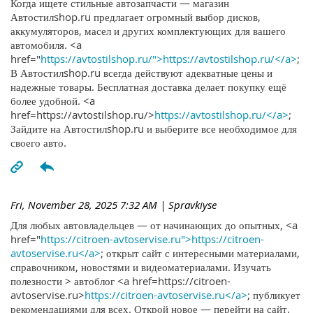
Когда ищете стильные автозапчасти — магазин
Автостилshop.ru предлагает огромный выбор дисков,
аккумуляторов, масел и других комплектующих для вашего
автомобиля. <a
href="
https://avtostilshop.ru/">https://avtostilshop.ru/</a>
;
В Автостилshop.ru всегда действуют адекватные цены и
надежные товары. Бесплатная доставка делает покупку ещё
более удобной. <a
href=https://avtostilshop.ru/>
https://avtostilshop.ru/</a>
;
Зайдите на Автостилshop.ru и выберите все необходимое для
своего авто.
Fri, November 28, 2025 7:32 AM
| Spravkiyse
Для любых автовладельцев — от начинающих до опытных, <a
href="
https://citroen-avtoservise.ru">https://citroen-
avtoservise.ru</a>
; открыт сайт с интересными материалами,
справочником, новостями и видеоматериалами. Изучать
полезности > автоблог <a href=https://citroen-
avtoservise.ru>
https://citroen-avtoservise.ru</a>
; публикует
рекомендациями для всех. Открой новое — перейти на сайт.