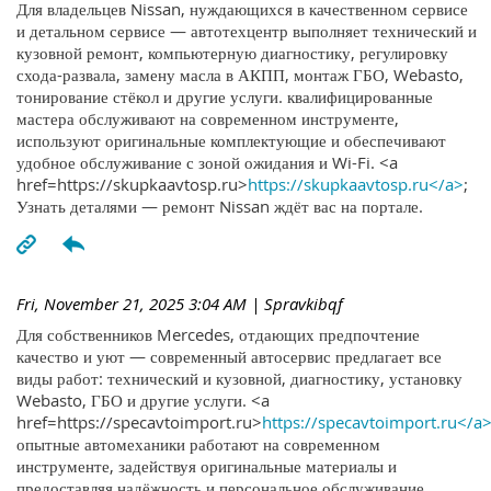
Для владельцев Nissan, нуждающихся в качественном сервисе
и детальном сервисе — автотехцентр выполняет технический и
кузовной ремонт, компьютерную диагностику, регулировку
схода-развала, замену масла в АКПП, монтаж ГБО, Webasto,
тонирование стёкол и другие услуги. квалифицированные
мастера обслуживают на современном инструменте,
используют оригинальные комплектующие и обеспечивают
удобное обслуживание с зоной ожидания и Wi-Fi. <a
href=https://skupkaavtosp.ru>
https://skupkaavtosp.ru</a>
;
Узнать деталями — ремонт Nissan ждёт вас на портале.
Fri, November 21, 2025 3:04 AM
| Spravkibqf
Для собственников Mercedes, отдающих предпочтение
качество и уют — современный автосервис предлагает все
виды работ: технический и кузовной, диагностику, установку
Webasto, ГБО и другие услуги. <a
href=https://specavtoimport.ru>
https://specavtoimport.ru</a
опытные автомеханики работают на современном
инструменте, задействуя оригинальные материалы и
предоставляя надёжность и персональное обслуживание.