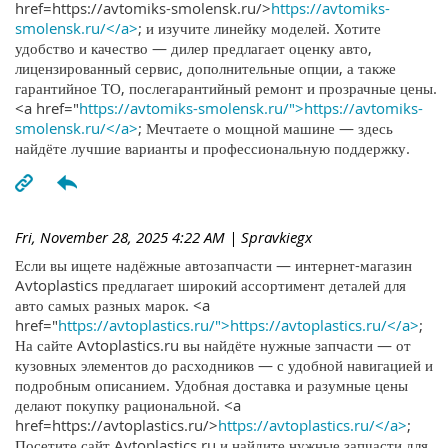
href=https://avtomiks-smolensk.ru/>
https://avtomiks-
smolensk.ru/</a>
; и изучите линейку моделей. Хотите
удобство и качество — дилер предлагает оценку авто,
лицензированный сервис, дополнительные опции, а также
гарантийное ТО, послегарантийный ремонт и прозрачные цены.
<a href="
https://avtomiks-smolensk.ru/">https://avtomiks-
smolensk.ru/</a>
; Мечтаете о мощной машине — здесь
найдёте лучшие варианты и профессиональную поддержку.
Fri, November 28, 2025 4:22 AM
| Spravkiegx
Если вы ищете надёжные автозапчасти — интернет-магазин
Avtoplastics предлагает широкий ассортимент деталей для
авто самых разных марок. <a
href="
https://avtoplastics.ru/">https://avtoplastics.ru/</a>
;
На сайте Avtoplastics.ru вы найдёте нужные запчасти — от
кузовных элементов до расходников — с удобной навигацией и
подробным описанием. Удобная доставка и разумные цены
делают покупку рациональной. <a
href=https://avtoplastics.ru/>
https://avtoplastics.ru/</a>
;
Посетите сайт Avtoplastics.ru и найдите нужные запчасти для