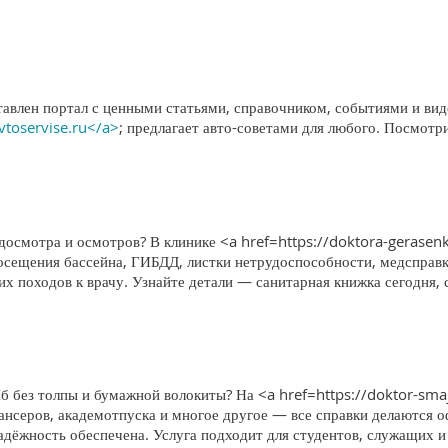
тавлен портал с ценными статьями, справочником, событиями и вид
avtoservise.ru</a>
; предлагает авто-советами для любого. Посмотр
едосмотра и осмотров? В клинике <a href=https://doktora-gerase
посещения бассейна, ГИБДД, листки нетрудоспособности, медсправ
х походов к врачу. Узнайте детали — санитарная книжка сегодня, 
б без толпы и бумажной волокиты? На <a href=https://doktor-sma
нсеров, академотпуска и многое другое — все справки делаются о
адёжность обеспечена. Услуга подходит для студентов, служащих и