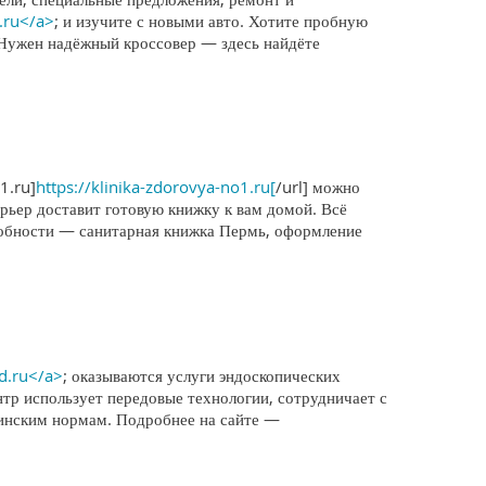
.ru</a>
; и изучите с новыми авто. Хотите пробную
 Нужен надёжный кроссовер — здесь найдёте
1.ru]
https://klinika-zdorovya-no1.ru[
/url] можно
ьер доставит готовую книжку к вам домой. Всё
дробности — санитарная книжка Пермь, оформление
ed.ru</a>
; оказываются услуги эндоскопических
р использует передовые технологии, сотрудничает с
цинским нормам. Подробнее на сайте —