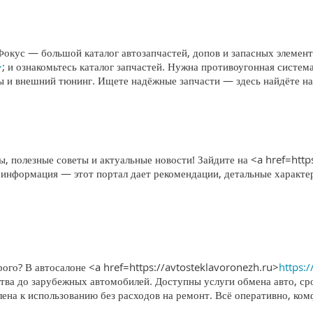
Фокус — большой каталог автозапчастей, допов и запасных элемен
>
; и ознакомьтесь каталог запчастей. Нужна противоугонная систе
мы и внешний тюнинг. Ищете надёжные запчасти — здесь найдёте н
, полезные советы и актуальные новости! Зайдите на <a href=http
 информация — этот портал дает рекомендации, детальные характе
ого? В автосалоне <a href=https://avtosteklavoronezh.ru>
https:
тва до зарубежных автомобилей. Доступны услуги обмена авто, ср
лена к использованию без расходов на ремонт. Всё оперативно, ко