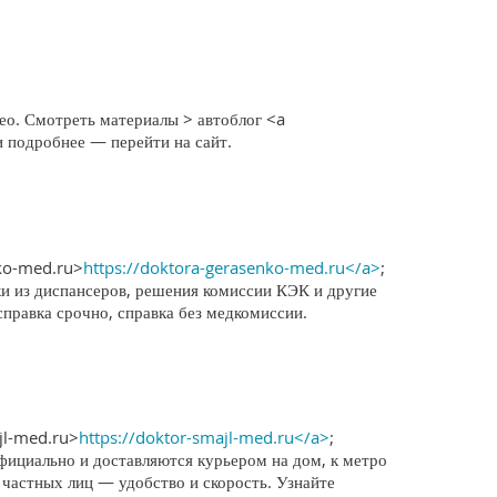
ео. Смотреть материалы > автоблог <a
и подробнее — перейти на сайт.
nko-med.ru>
https://doktora-gerasenko-med.ru</a>
;
ки из диспансеров, решения комиссии КЭК и другие
справка срочно, справка без медкомиссии.
jl-med.ru>
https://doktor-smajl-med.ru</a>
;
фициально и доставляются курьером на дом, к метро
 частных лиц — удобство и скорость. Узнайте