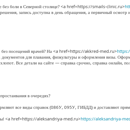
без боли в Северной столице? <a href=https://smails-clinic.ru>
ht
решения, запись доступна в день обращения, а первичный осмотр 
 без посещений врачей? На <a href=https://akkred-med.ru>
https:
, документов для плавания, физкультуры и оформления визы. Офор
 хлопот. Все детали на сайте — справка срочно, справка онлайн, по
простаивания в очередях?
рмляют все виды справок (086У, 095У, ГИБДД) и доставляют прям
ты! <a href=https://aleksandriya-med.ru>
https://aleksandriya-me