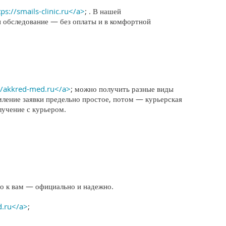
tps://smails-clinic.ru</a>
; . В нашей
и обследование — без оплаты и в комфортной
//akkred-med.ru</a>
; можно получить разные виды
мление заявки предельно простое, потом — курьерская
лучение с курьером.
о к вам — официально и надежно.
d.ru</a>
;