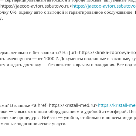
https://jaecoo-avtorussbutovo.ru>
https://jaecoo-avtorussbutovo
очку 0%, оценку авто с выгодой и гарантированное обслуживание.
у.
ермь легально и без волокиты? На [url=https://klinika-zdorovya-no
ить имеющуюся — от 1000 ?. Документы подлинные и законные, кур
лату и ждать доставку — без визитов к врачам и ожидания. Все по
и? В клинике <a href=https://kristall-med.ru>
https://kristall-m
тики — с высокоточным оборудованием и удобной атмосферой. Цент
ческие процедуры. Всё это — удобно, стабильно и по всем меди
еменные эндоскопические услуги.