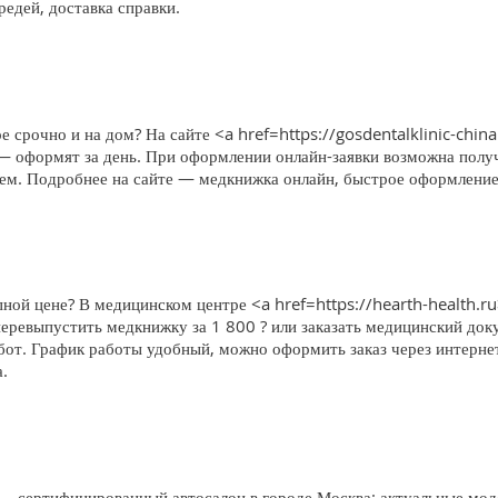
едей, доставка справки.
е срочно и на дом? На сайте <a href=https://gosdentalklinic-china
 — оформят за день. При оформлении онлайн-заявки возможна получ
блем. Подробнее на сайте — медкнижка онлайн, быстрое оформление,
ной цене? В медицинском центре <a href=https://hearth-health.r
еревыпустить медкнижку за 1 800 ? или заказать медицинский доку
бот. График работы удобный, можно оформить заказ через интерне
.
 сертифицированный автосалон в городе Москва: актуальные моде