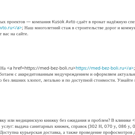
х проектов — компания Kusok Avto сдаёт в прокат надёжную спец
avto.ru</a>
; Наш многолетний стаж в строительстве дорог и комму
 вас на сайте.
? На <a href=https://med-bez-boli.ru>
https://med-bez-boli.ru</a>
Работаем с аккредитованным медучреждением и оформляем актуал
о без лишних хлопот, легально и по доступной стоимости. Узнайт
у или медицинскую книжку без ожидания и проблем? В клинике <
 услуг: выдача санитарных книжек, справок (302 Н, 070 у, 086 у, 
 Доступна курьерская доставка, а также проведение профосмотров 