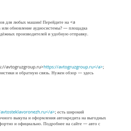
тов для любых машин! Перейдите на <a
ма или обновление аудиосистемы? — площадка
адёжных производителей и удобную отправку.
s://avtogruzgroup.ru>
https://avtogruzgroup.ru</a>
;
ристики и обратную связь. Нужен обзор — здесь
//avtosteklavoronezh.ru</a>
; есть широкий
очного выкупа и оформления автокредита на выгодных
мфортно и официально. Подробнее на сайте — авто с