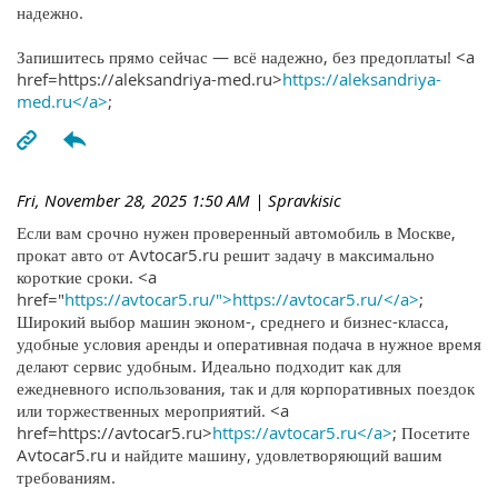
надежно.
Запишитесь прямо сейчас — всё надежно, без предоплаты! <a
href=https://aleksandriya-med.ru>
https://aleksandriya-
med.ru</a>
;
Fri, November 28, 2025 1:50 AM
| Spravkisic
Если вам срочно нужен проверенный автомобиль в Москве,
прокат авто от Avtocar5.ru решит задачу в максимально
короткие сроки. <a
href="
https://avtocar5.ru/">https://avtocar5.ru/</a>
;
Широкий выбор машин эконом-, среднего и бизнес-класса,
удобные условия аренды и оперативная подача в нужное время
делают сервис удобным. Идеально подходит как для
ежедневного использования, так и для корпоративных поездок
или торжественных мероприятий. <a
href=https://avtocar5.ru>
https://avtocar5.ru</a>
; Посетите
Avtocar5.ru и найдите машину, удовлетворяющий вашим
требованиям.