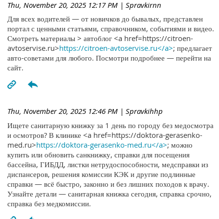
Thu, November 20, 2025 12:17 PM
| Spravkirnn
Для всех водителей — от новичков до бывалых, представлен
портал с ценными статьями, справочником, событиями и видео.
Смотреть материалы > автоблог <a href=https://citroen-
avtoservise.ru>
https://citroen-avtoservise.ru</a>
; предлагает
авто-советами для любого. Посмотри подробнее — перейти на
сайт.
Thu, November 20, 2025 12:46 PM
| Spravkihhp
Ищете санитарную книжку за 1 день по городу без медосмотра
и осмотров? В клинике <a href=https://doktora-gerasenko-
med.ru>
https://doktora-gerasenko-med.ru</a>
; можно
купить или обновить санкнижку, справки для посещения
бассейна, ГИБДД, листки нетрудоспособности, медсправки из
диспансеров, решения комиссии КЭК и другие подлинные
справки — всё быстро, законно и без лишних походов к врачу.
Узнайте детали — санитарная книжка сегодня, справка срочно,
справка без медкомиссии.