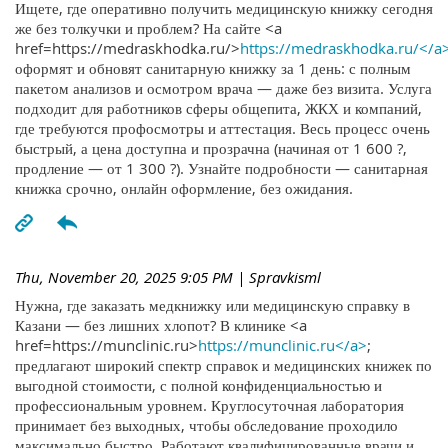
Ищете, где оперативно получить медицинскую книжку сегодня
же без толкучки и проблем? На сайте <a
href=https://medraskhodka.ru/>
https://medraskhodka.ru/</a
оформят и обновят санитарную книжку за 1 день: с полным
пакетом анализов и осмотром врача — даже без визита. Услуга
подходит для работников сферы общепита, ЖКХ и компаний,
где требуются профосмотры и аттестация. Весь процесс очень
быстрый, а цена доступна и прозрачна (начиная от 1 600 ?,
продление — от 1 300 ?). Узнайте подробности — санитарная
книжка срочно, онлайн оформление, без ожидания.
Thu, November 20, 2025 9:05 PM
| Spravkisml
Нужна, где заказать медкнижку или медицинскую справку в
Казани — без лишних хлопот? В клинике <a
href=https://munclinic.ru>
https://munclinic.ru</a>
;
предлагают широкий спектр справок и медицинских книжек по
выгодной стоимости, с полной конфиденциальностью и
профессиональным уровнем. Круглосуточная лаборатория
принимает без выходных, чтобы обследование проходило
максимально быстро. Работают квалифицированные врачи и