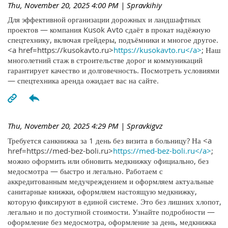
Thu, November 20, 2025 4:00 PM
| Spravkihiy
Для эффективной организации дорожных и ландшафтных
проектов — компания Kusok Avto сдаёт в прокат надёжную
спецтехнику, включая грейдеры, подъёмники и многое другое.
<a href=https://kusokavto.ru>
https://kusokavto.ru</a>
; Наш
многолетний стаж в строительстве дорог и коммуникаций
гарантирует качество и долговечность. Посмотреть условиями
— спецтехника аренда ожидает вас на сайте.
Thu, November 20, 2025 4:29 PM
| Spravkigvz
Требуется санкнижка за 1 день без визита в больницу? На <a
href=https://med-bez-boli.ru>
https://med-bez-boli.ru</a>
;
можно оформить или обновить медкнижку официально, без
медосмотра — быстро и легально. Работаем с
аккредитованным медучреждением и оформляем актуальные
санитарные книжки, оформляем настоящую медкнижку,
которую фиксируют в единой системе. Это без лишних хлопот,
легально и по доступной стоимости. Узнайте подробности —
оформление без медосмотра, оформление за день, медкнижка