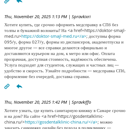
Thu, November 20, 2025 1:13 PM
| Spravkixri
Хотите купить, где срочно оформить медсправку в СПб без
толпы и бумажной волокиты? На <a href=https://doktor-smajl-
med.ru>
https://doktor-smajl-med.ru</a>
; доступны форма
095/у, форма 027/у, формы из диспансеров, академотпуска и
многое другое — все справки делаются официально и
доставляются курьером на дом, к метро или офис. Оплата
прозрачная, доступная стоимость, надёжность обеспечена.
Услуга подходит для студентов, служащих и частных лиц —
удобство и скорость. Узнайте подробности — медсправка СПб,
оформление без очередей, доставка справки.
Thu, November 20, 2025 1:42 PM
| Spravkiffo
Хотите узнать, где купить санитарную книжку в Самаре срочно
и на дом? На сайте <a href=https://gosdentalklinic-
china.ru/>
https://gosdentalklinic-china.ru/</a>
; можно
заказать санкнижку онлайн без похода в поликлинику —