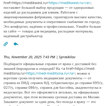
href=https://medikwest.ru>
https://medikwest.ru</a>
;
поставляет большой выбор продукции — от одноразовых
изделий до расходников для клиник. Работаем с
лицензированными фабриками, гарантируем высокое качество,
необходимые документы и оперативное снабжение по городу.
Это комфортно, надёжно и профессионально. Узнайте больше
на сайте — товары для медицины, расходные материалы,
надёжный дистрибьютор.
Thu, November 20, 2025 7:43 PM
| Spravkilou
Подбираете официальные справки от врача с доставкой без
лишней бюрократии и очередей? На <a href=https://med-
meditsina.ru>
https://med-meditsina.ru</a>
; можно в
короткие сроки получить медицинские документы — от
справок из ПНД, справок НД, тубдиспансера до справки 095/у,
027/у, справки 086/у, справок для бассейна, академотпуска и
медосмотра. Всё это оформляется легально, на официальных
документах, при этом возможна срочная доставка по Москве.
Закажите документ за один день, без похода к врачу — это