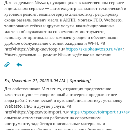
Для владельцев Nissan, нуждающихся в качественном сервисе
и детальном сервисе — автотехцентр выполняет технический и
кузовной ремонт, компьютерную диагностику, регулировку
схода-развала, замену масла в АКПП, монтаж ГБО, Webasto,
тонирование стёкол и другие услуги. квалифицированные
мастера обслуживают на современном инструменте,
используют оригинальные комплектующие и обеспечивают
удобное обслуживание с зоной ожидания и Wi-Fi. <a
href=https://skupkaavtosp.ru>
https://skupkaavtosp.ru</a>
;
Узнать деталями — ремонт Nissan ждёт вас на портале.
Fri, November 21, 2025 3:04 AM
| Spravkibqf
Для собственников Mercedes, отдающих предпочтение
качество и уют — современный автосервис предлагает все
виды работ: технический и кузовной, диагностику, установку
Webasto, ГБО и другие услуги. <a
href=https://specavtoimport.ru>
https://specavtoimport.ru</a
опытные автомеханики работают на современном
инструменте, задействуя оригинальные материалы и
предоставляя надёжность и персональное обслуживание.