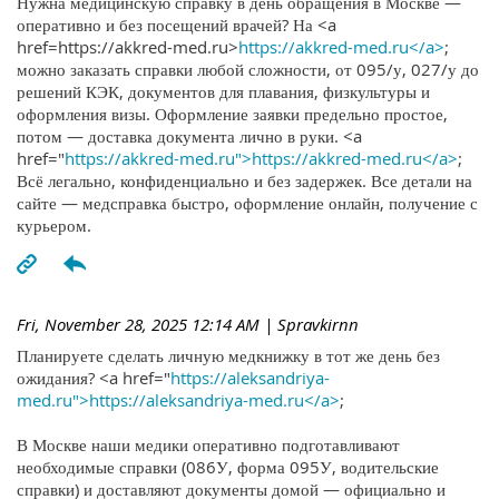
Нужна медицинскую справку в день обращения в Москве —
оперативно и без посещений врачей? На <a
href=https://akkred-med.ru>
https://akkred-med.ru</a>
;
можно заказать справки любой сложности, от 095/у, 027/у до
решений КЭК, документов для плавания, физкультуры и
оформления визы. Оформление заявки предельно простое,
потом — доставка документа лично в руки. <a
href="
https://akkred-med.ru">https://akkred-med.ru</a>
;
Всё легально, конфиденциально и без задержек. Все детали на
сайте — медсправка быстро, оформление онлайн, получение с
курьером.
Fri, November 28, 2025 12:14 AM
| Spravkirnn
Планируете сделать личную медкнижку в тот же день без
ожидания? <a href="
https://aleksandriya-
med.ru">https://aleksandriya-med.ru</a>
;
В Москве наши медики оперативно подготавливают
необходимые справки (086У, форма 095У, водительские
справки) и доставляют документы домой — официально и