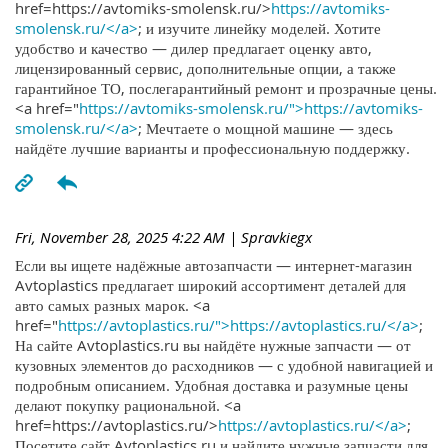
href=https://avtomiks-smolensk.ru/>
https://avtomiks-
smolensk.ru/</a>
; и изучите линейку моделей. Хотите
удобство и качество — дилер предлагает оценку авто,
лицензированный сервис, дополнительные опции, а также
гарантийное ТО, послегарантийный ремонт и прозрачные цены.
<a href="
https://avtomiks-smolensk.ru/">https://avtomiks-
smolensk.ru/</a>
; Мечтаете о мощной машине — здесь
найдёте лучшие варианты и профессиональную поддержку.
Fri, November 28, 2025 4:22 AM
| Spravkiegx
Если вы ищете надёжные автозапчасти — интернет-магазин
Avtoplastics предлагает широкий ассортимент деталей для
авто самых разных марок. <a
href="
https://avtoplastics.ru/">https://avtoplastics.ru/</a>
;
На сайте Avtoplastics.ru вы найдёте нужные запчасти — от
кузовных элементов до расходников — с удобной навигацией и
подробным описанием. Удобная доставка и разумные цены
делают покупку рациональной. <a
href=https://avtoplastics.ru/>
https://avtoplastics.ru/</a>
;
Посетите сайт Avtoplastics.ru и найдите нужные запчасти для