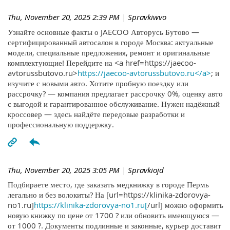
Thu, November 20, 2025 2:39 PM
| Spravkiwvo
Узнайте основные факты о JAECOO Авторусь Бутово —
сертифицированный автосалон в городе Москва: актуальные
модели, специальные предложения, ремонт и оригинальные
комплектующие! Перейдите на <a href=https://jaecoo-
avtorussbutovo.ru>
https://jaecoo-avtorussbutovo.ru</a>
; и
изучите с новыми авто. Хотите пробную поездку или
рассрочку? — компания предлагает рассрочку 0%, оценку авто
с выгодой и гарантированное обслуживание. Нужен надёжный
кроссовер — здесь найдёте передовые разработки и
профессиональную поддержку.
Thu, November 20, 2025 3:05 PM
| Spravkiojd
Подбираете место, где заказать медкнижку в городе Пермь
легально и без волокиты? На [url=https://klinika-zdorovya-
no1.ru]
https://klinika-zdorovya-no1.ru[
/url] можно оформить
новую книжку по цене от 1700 ? или обновить имеющуюся —
от 1000 ?. Документы подлинные и законные, курьер доставит