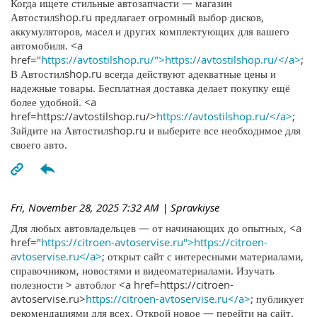
Когда ищете стильные автозапчасти — магазин
Автостилshop.ru предлагает огромный выбор дисков,
аккумуляторов, масел и других комплектующих для вашего
автомобиля. <a
href="
https://avtostilshop.ru/">https://avtostilshop.ru/</a>
;
В Автостилshop.ru всегда действуют адекватные цены и
надежные товары. Бесплатная доставка делает покупку ещё
более удобной. <a
href=https://avtostilshop.ru/>
https://avtostilshop.ru/</a>
;
Зайдите на Автостилshop.ru и выберите все необходимое для
своего авто.
Fri, November 28, 2025 7:32 AM
| Spravkiyse
Для любых автовладельцев — от начинающих до опытных, <a
href="
https://citroen-avtoservise.ru">https://citroen-
avtoservise.ru</a>
; открыт сайт с интересными материалами,
справочником, новостями и видеоматериалами. Изучать
полезности > автоблог <a href=https://citroen-
avtoservise.ru>
https://citroen-avtoservise.ru</a>
; публикует
рекомендациями для всех. Открой новое — перейти на сайт.