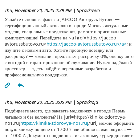
Thu, November 20, 2025 2:39 PM
| Spravkiwvo
Узнайте основные факты о JAECOO Авторусь Бутово —
сертифицированный автосалон в городе Москва: актуальные
модели, специальные предложения, ремонт и оригинальные
комплектующие! Перейдите на <a href=https://jaecoo-
avtorussbutovo.ru>
https://jaecoo-avtorussbutovo.ru</a>
; и
изучите с новыми авто. Хотите пробную поездку или
рассрочку? — компания предлагает рассрочку 0%, оценку авто
с выгодой и гарантированное обслуживание. Нужен надёжный
кроссовер — здесь найдёте передовые разработки и
профессиональную поддержку.
Thu, November 20, 2025 3:05 PM
| Spravkiojd
Подбираете место, где заказать медкнижку в городе Пермь
легально и без волокиты? На [url=https://klinika-zdorovya-
no1.ru]
https://klinika-zdorovya-no1.ru[
/url] можно оформить
новую книжку по цене от 1700 ? или обновить имеющуюся —
от 1000 ?. Документы подлинные и законные, курьер доставит