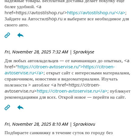
надежные товары. Бесплатная доставка делает покупку ещё
более удобной. <a
href=https://avtostilshop.ru/>
https://avtostilshop.ru/</a>
;
Зайдите на Автостилshop.ru и выберите все необходимое для
своего авто.
Fri, November 28, 2025 7:32 AM
| Spravkiyse
Для любых автовладельцев — от начинающих до опытных, <a
href="
https://citroen-avtoservise.ru">https://citroen-
avtoservise.ru</a>
; открыт сайт с интересными материалами,
справочником, новостями и видеоматериалами. Изучать
полезности > автоблог <a href=https://citroen-
avtoservise.ru>
https://citroen-avtoservise.ru</a>
; публикует
рекомендациями для всех. Открой новое — перейти на сайт.
Fri, November 28, 2025 8:10 AM
| Spravkiovu
Подбираете санкнижку в течение суток по городу без