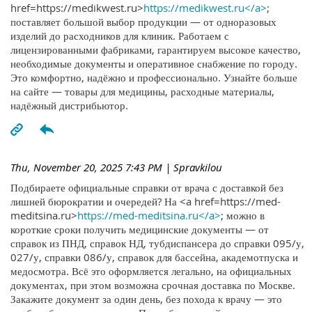
href=https://medikwest.ru>
https://medikwest.ru</a>
;
поставляет большой выбор продукции — от одноразовых
изделий до расходников для клиник. Работаем с
лицензированными фабриками, гарантируем высокое качество,
необходимые документы и оперативное снабжение по городу.
Это комфортно, надёжно и профессионально. Узнайте больше
на сайте — товары для медицины, расходные материалы,
надёжный дистрибьютор.
Thu, November 20, 2025 7:43 PM
| Spravkilou
Подбираете официальные справки от врача с доставкой без
лишней бюрократии и очередей? На <a href=https://med-
meditsina.ru>
https://med-meditsina.ru</a>
; можно в
короткие сроки получить медицинские документы — от
справок из ПНД, справок НД, тубдиспансера до справки 095/у,
027/у, справки 086/у, справок для бассейна, академотпуска и
медосмотра. Всё это оформляется легально, на официальных
документах, при этом возможна срочная доставка по Москве.
Закажите документ за один день, без похода к врачу — это