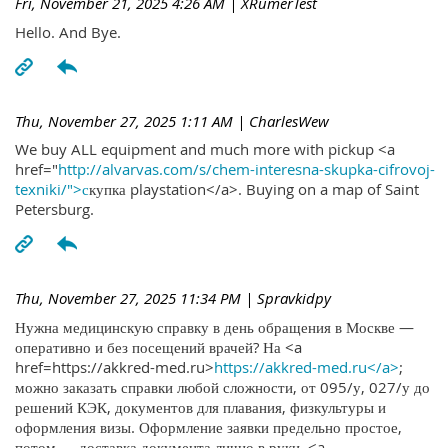
Fri, November 21, 2025 4:26 AM
| XRumerTest
Hello. And Bye.
Thu, November 27, 2025 1:11 AM
| CharlesWew
We buy ALL equipment and much more with pickup <a
href="
http://alvarvas.com/s/chem-interesna-skupka-cifrovoj-
texniki/">с
купка playstation</a>. Buying on a map of Saint
Petersburg.
Thu, November 27, 2025 11:34 PM
| Spravkidpy
Нужна медицинскую справку в день обращения в Москве —
оперативно и без посещений врачей? На <a
href=https://akkred-med.ru>
https://akkred-med.ru</a>
;
можно заказать справки любой сложности, от 095/у, 027/у до
решений КЭК, документов для плавания, физкультуры и
оформления визы. Оформление заявки предельно простое,
потом — доставка документа лично в руки. <a