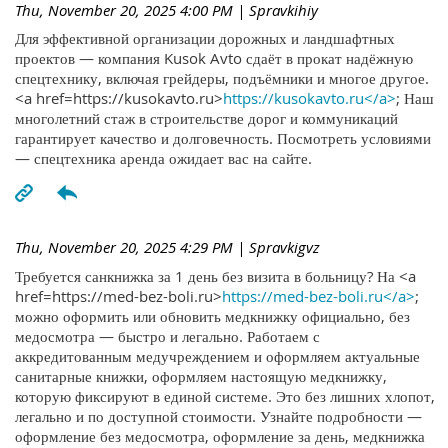
Thu, November 20, 2025 4:00 PM
| Spravkihiy
Для эффективной организации дорожных и ландшафтных
проектов — компания Kusok Avto сдаёт в прокат надёжную
спецтехнику, включая грейдеры, подъёмники и многое другое.
<a href=https://kusokavto.ru>
https://kusokavto.ru</a>
; Наш
многолетний стаж в строительстве дорог и коммуникаций
гарантирует качество и долговечность. Посмотреть условиями
— спецтехника аренда ожидает вас на сайте.
Thu, November 20, 2025 4:29 PM
| Spravkigvz
Требуется санкнижка за 1 день без визита в больницу? На <a
href=https://med-bez-boli.ru>
https://med-bez-boli.ru</a>
;
можно оформить или обновить медкнижку официально, без
медосмотра — быстро и легально. Работаем с
аккредитованным медучреждением и оформляем актуальные
санитарные книжки, оформляем настоящую медкнижку,
которую фиксируют в единой системе. Это без лишних хлопот,
легально и по доступной стоимости. Узнайте подробности —
оформление без медосмотра, оформление за день, медкнижка