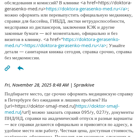
обследования и комиссий? В клинике <a href=https://doktora-
gerasenko-med.ru>
https://doktora-gerasenko-med.ru</a>
;
можно оформить или перевыпустить официальную медкнижку,
справки для бассейна, ГИБДД, листки нетрудоспособности,
медсправки из диспансеров, заключения КЭК и другие
законные бумаги — всё моментально, официально и без
визитов в клинику. <a href="
https://doktora-gerasenko-
med.ru">https://doktora-gerasenko-med.ru</a>
; Узнайте
детали — санитарная книжка сегодня, справка срочно, справка
без медкомиссии.
Fri, November 28, 2025 8:48 AM
| Spravkiive
Подбираете место, где срочно оформить медицинскую справку
в Петербурге без ожидания и лишних проблем? На
[url=https://doktor-smajl-med.ru]
https://doktor-smajl-
med.ru[
/url] можно заказать справки 095/у, 027/у, документы
ПНД/НД, справки на академический отпуск и разные варианты
— все справки делаются официально и привозятся по адресу, в
удобное место или работу. Честная цена, доступная стоимость,
надёжность обеспечена. Подходит для учащихся, служащих и