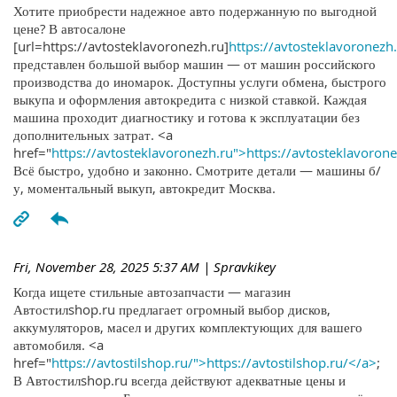
Хотите приобрести надежное авто подержанную по выгодной
цене? В автосалоне
[url=https://avtosteklavoronezh.ru]
https://avtosteklavoronezh.
представлен большой выбор машин — от машин российского
производства до иномарок. Доступны услуги обмена, быстрого
выкупа и оформления автокредита с низкой ставкой. Каждая
машина проходит диагностику и готова к эксплуатации без
дополнительных затрат. <a
href="
https://avtosteklavoronezh.ru">https://avtosteklavoron
Всё быстро, удобно и законно. Смотрите детали — машины б/
у, моментальный выкуп, автокредит Москва.
Fri, November 28, 2025 5:37 AM
| Spravkikey
Когда ищете стильные автозапчасти — магазин
Автостилshop.ru предлагает огромный выбор дисков,
аккумуляторов, масел и других комплектующих для вашего
автомобиля. <a
href="
https://avtostilshop.ru/">https://avtostilshop.ru/</a>
;
В Автостилshop.ru всегда действуют адекватные цены и