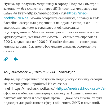
Нужна, где получить медкнижку в городе Подольск быстро и
законно — без хлопот и очередей? В частном медцентре на
сайте <a href=https://med-podolsk.ru>
https://med-
podolsk.ru</a>
; можно оформить санкнижку, справку в ГАИ,
бассейна, лагеря или разрешения на оружие сегодня же — с
анализами, визитом к терапевту и официальным
подтверждением. Минимальные сроки, простая запись почти
круглосуточно, честная стоимость — стоимость справок от
500 ?, медкнижка от 1200 ?. Узнайте больше — санитарная
книжка за день, быстрое оформление справки, оформление
онлайн.
Thu, November 20, 2025 8:36 PM
| Spravkijoz
Ищете, где оперативно получить медицинскую книжку сегодня
же без толкучки и проблем? На сайте <a
href=https://medraskhodka.ru/>
https://medraskhodka.ru/</a
оформят и обновят санитарную книжку за 1 день: с полным
пакетом анализов и осмотром врача — даже без визита. Услуга
подходит для работников сферы общепита, ЖКХ и компаний,