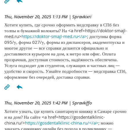
Thu, November 20, 2025 1:13 PM
| Spravkixri
Хотите купить, где срочно оформить медсправку в СПб без
толпы и бумажной волокиты? На <a href=https://doktor-smajl-
med.ru>
https://doktor-smajl-med.ru</a>
; доступны форма
095/у, форма 027/у, формы из диспансеров, академотпуска и
многое другое — все справки делаются официально и
доставляются курьером на дом, к метро или офис. Оплата
прозрачная, доступная стоимость, надёжность обеспечена.
Услуга подходит для студентов, служащих и частных лиц —
удобство и скорость. Узнайте подробности — медсправка СПб,
оформление без очередей, доставка справки.
Thu, November 20, 2025 1:42 PM
| Spravkiffo
Хотите узнать, где купить санитарную книжку в Самаре срочно
и на дом? На сайте <a href=https://gosdentalklinic-
china.ru/>
https://gosdentalklinic-china.ru/</a>
; можно
заказать санкнижку онлайн без похода в поликлинику —