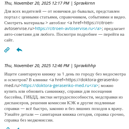
Thu, November 20, 2025 12:17 PM
| Spravkirnn
Для всех водителей — от новичков до бывалых, представлен
портал с ценными статьями, справочником, событиями и видео.
Смотреть материалы > автоблог <a href=https://citroen-
avtoservise.ru>
https://citroen-avtoservise.ru</a>
; предлагает
авто-советами для любого. Посмотри подробнее — перейти на
сайт.
Thu, November 20, 2025 12:46 PM
| Spravkihhp
Ищете санитарную книжку за 1 день по городу без медосмотра
и осмотров? В клинике <a href=https://doktora-gerasenko-
med.ru>
https://doktora-gerasenko-med.ru</a>
; можно
купить или обновить санкнижку, справки для посещения
бассейна, ГИБДД, листки нетрудоспособности, медсправки из
диспансеров, решения комиссии КЭК и другие подлинные
справки — всё быстро, законно и без лишних походов к врачу.
Узнайте детали — санитарная книжка сегодня, справка срочно,
справка без медкомиссии.