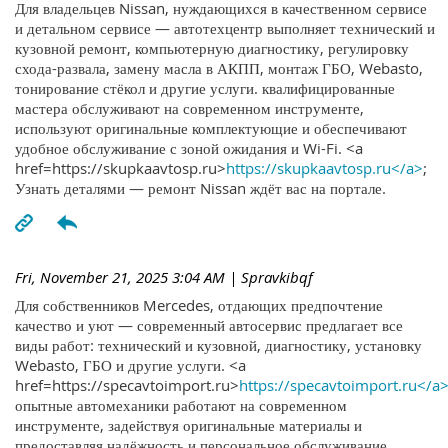
Для владельцев Nissan, нуждающихся в качественном сервисе
и детальном сервисе — автотехцентр выполняет технический и
кузовной ремонт, компьютерную диагностику, регулировку
схода-развала, замену масла в АКПП, монтаж ГБО, Webasto,
тонирование стёкол и другие услуги. квалифицированные
мастера обслуживают на современном инструменте,
используют оригинальные комплектующие и обеспечивают
удобное обслуживание с зоной ожидания и Wi-Fi. <a
href=https://skupkaavtosp.ru>
https://skupkaavtosp.ru</a>
;
Узнать деталями — ремонт Nissan ждёт вас на портале.
Fri, November 21, 2025 3:04 AM
| Spravkibqf
Для собственников Mercedes, отдающих предпочтение
качество и уют — современный автосервис предлагает все
виды работ: технический и кузовной, диагностику, установку
Webasto, ГБО и другие услуги. <a
href=https://specavtoimport.ru>
https://specavtoimport.ru</a
опытные автомеханики работают на современном
инструменте, задействуя оригинальные материалы и
предоставляя надёжность и персональное обслуживание.