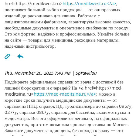
href=https://medikwest.ru>
https://medikwest.ru</a>
;
поставляет большой выбор продукции — от одноразовых
изделий до расходников для клиник. Работаем с
лицензированными фабриками, гарантируем высокое качество,
необходимые документы и оперативное снабжение по городу.
Это комфортно, надёжно и профессионально. Узнайте больше
на сайте — товары для медицины, расходные материалы,
надёжный дистрибьютор.
Thu, November 20, 2025 7:43 PM
| Spravkilou
Подбираете официальные справки от врача с доставкой без
лишней бюрократии и очередей? На <a href=https://med-
meditsina.ru>
https://med-meditsina.ru</a>
; можно в
короткие сроки получить медицинские документы — от
справок из ПНД, справок НД, тубдиспансера до справки 095/у,
027/у, справки 086/у, справок для бассейна, академотпуска и
медосмотра. Всё это оформляется легально, на официальных
документах, при этом возможна срочная доставка по Москве.
Закажите документ за один день, без похода к врачу — это