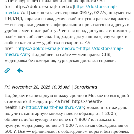
в Петербурге без ожидания и лишних проблем? На
[url=https://doktor-smajl-med.ru]
https://doktor-smajl-
med.ru[
/url] можно заказать справки 095/у, 027/у, документы
ПНД/НД, справки на академический отпуск и разные варианты
— все справки делаются официально и привозятся по адресу, в
удобное место или работу. Честная цена, доступная стоимость,
надёжность обеспечена. Подходит для учащихся, служащих и
любого клиента — удобство и скорость. <a
href="
https://doktor-smajl-med.ru">https://doktor-smajl-
med.ru</a>
; Подробнее на сайте — медсправка СПб,
медсправка без ожидания, курьерская доставка справки.
Fri, November 28, 2025 10:05 AM
| Spravkimtq
Подбираете санитарную книжку срочно в Москве по выгодной
стоимости? В медцентре <a href=https://hearth-
health.ru>
https://hearth-health.ru</a>
; можно в тот же день
получить санитарную книжку нового образца от 1 200 ?,
обновить действующую по цене от 1 800 ? или заказать
нужную медсправку по цене 1 000 ?, включая обследования от
500 ?. Всё — официально, с соблюдением норм и без проблем.