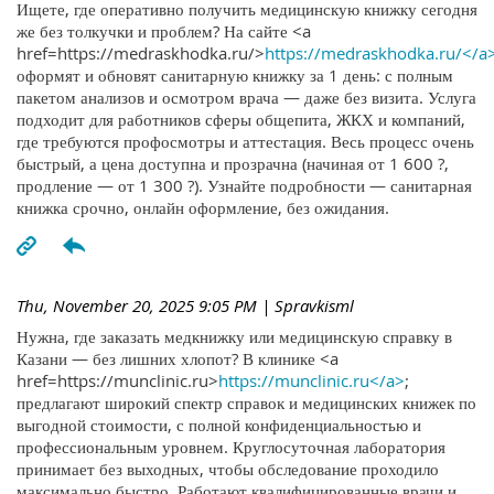
Ищете, где оперативно получить медицинскую книжку сегодня
же без толкучки и проблем? На сайте <a
href=https://medraskhodka.ru/>
https://medraskhodka.ru/</a
оформят и обновят санитарную книжку за 1 день: с полным
пакетом анализов и осмотром врача — даже без визита. Услуга
подходит для работников сферы общепита, ЖКХ и компаний,
где требуются профосмотры и аттестация. Весь процесс очень
быстрый, а цена доступна и прозрачна (начиная от 1 600 ?,
продление — от 1 300 ?). Узнайте подробности — санитарная
книжка срочно, онлайн оформление, без ожидания.
Thu, November 20, 2025 9:05 PM
| Spravkisml
Нужна, где заказать медкнижку или медицинскую справку в
Казани — без лишних хлопот? В клинике <a
href=https://munclinic.ru>
https://munclinic.ru</a>
;
предлагают широкий спектр справок и медицинских книжек по
выгодной стоимости, с полной конфиденциальностью и
профессиональным уровнем. Круглосуточная лаборатория
принимает без выходных, чтобы обследование проходило
максимально быстро. Работают квалифицированные врачи и