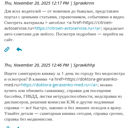
Thu, November 20, 2025 12:17 PM
| Spravkirnn
Для всех водителей — от новичков до бывалых, представлен
портал с ценными статьями, справочником, событиями и видео.
Смотреть материалы > автоблог <a href=https://citroen-
avtoservise.ru>
https://citroen-avtoservise.ru</a>
; предлагает
авто-советами для любого. Посмотри подробнее — перейти на
сайт.
Thu, November 20, 2025 12:46 PM
| Spravkihhp
Ищете санитарную книжку за 1 день по городу без медосмотра
и осмотров? В клинике <a href=https://doktora-gerasenko-
med.ru>
https://doktora-gerasenko-med.ru</a>
; можно
купить или обновить санкнижку, справки для посещения
бассейна, ГИБДД, листки нетрудоспособности, медсправки из
диспансеров, решения комиссии КЭК и другие подлинные
справки — всё быстро, законно и без лишних походов к врачу.
Узнайте детали — санитарная книжка сегодня, справка срочно,
справка без медкомиссии.