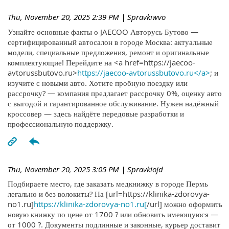
Thu, November 20, 2025 2:39 PM
| Spravkiwvo
Узнайте основные факты о JAECOO Авторусь Бутово —
сертифицированный автосалон в городе Москва: актуальные
модели, специальные предложения, ремонт и оригинальные
комплектующие! Перейдите на <a href=https://jaecoo-
avtorussbutovo.ru>
https://jaecoo-avtorussbutovo.ru</a>
; и
изучите с новыми авто. Хотите пробную поездку или
рассрочку? — компания предлагает рассрочку 0%, оценку авто
с выгодой и гарантированное обслуживание. Нужен надёжный
кроссовер — здесь найдёте передовые разработки и
профессиональную поддержку.
Thu, November 20, 2025 3:05 PM
| Spravkiojd
Подбираете место, где заказать медкнижку в городе Пермь
легально и без волокиты? На [url=https://klinika-zdorovya-
no1.ru]
https://klinika-zdorovya-no1.ru[
/url] можно оформить
новую книжку по цене от 1700 ? или обновить имеющуюся —
от 1000 ?. Документы подлинные и законные, курьер доставит