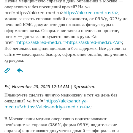
Нужна медицинскую справку в день обращения в Москве —
оперативно и без посещений врачей? На <a
href=https://akkred-med.ru>
https://akkred-med.ru</a>
;
можно заказать справки любой сложности, от 095/у, 027/у до
решений КЭК, документов для плавания, физкультуры и
оформления визы. Оформление заявки предельно простое,
потом — доставка документа лично в руки. <a
href="
https://akkred-med.ru">https://akkred-med.ru</a>
;
Всё легально, конфиденциально и без задержек. Все детали на
сайте — медсправка быстро, оформление онлайн, получение с
курьером.
Fri, November 28, 2025 12:14 AM
| Spravkirnn
Планируете сделать личную медкнижку в тот же день без
ожидания? <a href="
https://aleksandriya-
med.ru">https://aleksandriya-med.ru</a>
;
В Москве наши медики оперативно подготавливают
необходимые справки (086У, форма 095У, водительские
справки) и доставляют документы домой — официально и