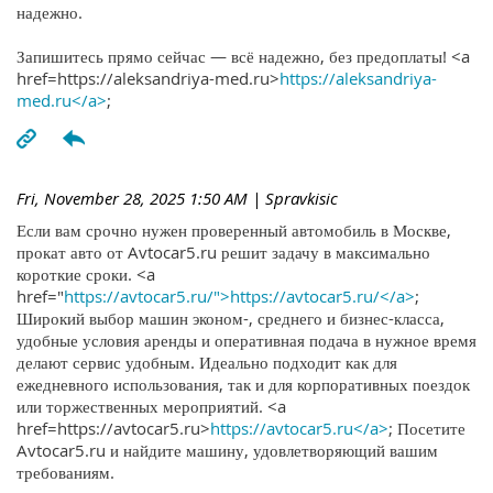
надежно.
Запишитесь прямо сейчас — всё надежно, без предоплаты! <a
href=https://aleksandriya-med.ru>
https://aleksandriya-
med.ru</a>
;
Fri, November 28, 2025 1:50 AM
| Spravkisic
Если вам срочно нужен проверенный автомобиль в Москве,
прокат авто от Avtocar5.ru решит задачу в максимально
короткие сроки. <a
href="
https://avtocar5.ru/">https://avtocar5.ru/</a>
;
Широкий выбор машин эконом-, среднего и бизнес-класса,
удобные условия аренды и оперативная подача в нужное время
делают сервис удобным. Идеально подходит как для
ежедневного использования, так и для корпоративных поездок
или торжественных мероприятий. <a
href=https://avtocar5.ru>
https://avtocar5.ru</a>
; Посетите
Avtocar5.ru и найдите машину, удовлетворяющий вашим
требованиям.