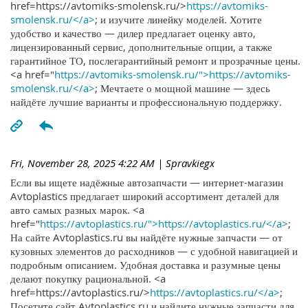
href=https://avtomiks-smolensk.ru/>
https://avtomiks-
smolensk.ru/</a>
; и изучите линейку моделей. Хотите
удобство и качество — дилер предлагает оценку авто,
лицензированный сервис, дополнительные опции, а также
гарантийное ТО, послегарантийный ремонт и прозрачные цены.
<a href="
https://avtomiks-smolensk.ru/">https://avtomiks-
smolensk.ru/</a>
; Мечтаете о мощной машине — здесь
найдёте лучшие варианты и профессиональную поддержку.
Fri, November 28, 2025 4:22 AM
| Spravkiegx
Если вы ищете надёжные автозапчасти — интернет-магазин
Avtoplastics предлагает широкий ассортимент деталей для
авто самых разных марок. <a
href="
https://avtoplastics.ru/">https://avtoplastics.ru/</a>
;
На сайте Avtoplastics.ru вы найдёте нужные запчасти — от
кузовных элементов до расходников — с удобной навигацией и
подробным описанием. Удобная доставка и разумные цены
делают покупку рациональной. <a
href=https://avtoplastics.ru/>
https://avtoplastics.ru/</a>
;
Посетите сайт Avtoplastics.ru и найдите нужные запчасти для