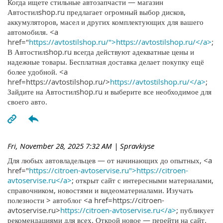
Когда ищете стильные автозапчасти — магазин
Автостилshop.ru предлагает огромный выбор дисков,
аккумуляторов, масел и других комплектующих для вашего
автомобиля. <a
href="
https://avtostilshop.ru/">https://avtostilshop.ru/</a>
;
В Автостилshop.ru всегда действуют адекватные цены и
надежные товары. Бесплатная доставка делает покупку ещё
более удобной. <a
href=https://avtostilshop.ru/>
https://avtostilshop.ru/</a>
;
Зайдите на Автостилshop.ru и выберите все необходимое для
своего авто.
Fri, November 28, 2025 7:32 AM
| Spravkiyse
Для любых автовладельцев — от начинающих до опытных, <a
href="
https://citroen-avtoservise.ru">https://citroen-
avtoservise.ru</a>
; открыт сайт с интересными материалами,
справочником, новостями и видеоматериалами. Изучать
полезности > автоблог <a href=https://citroen-
avtoservise.ru>
https://citroen-avtoservise.ru</a>
; публикует
рекомендациями для всех. Открой новое — перейти на сайт.