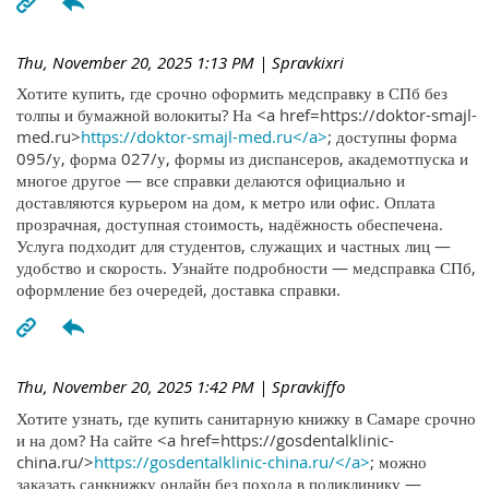
Thu, November 20, 2025 1:13 PM
| Spravkixri
Хотите купить, где срочно оформить медсправку в СПб без
толпы и бумажной волокиты? На <a href=https://doktor-smajl-
med.ru>
https://doktor-smajl-med.ru</a>
; доступны форма
095/у, форма 027/у, формы из диспансеров, академотпуска и
многое другое — все справки делаются официально и
доставляются курьером на дом, к метро или офис. Оплата
прозрачная, доступная стоимость, надёжность обеспечена.
Услуга подходит для студентов, служащих и частных лиц —
удобство и скорость. Узнайте подробности — медсправка СПб,
оформление без очередей, доставка справки.
Thu, November 20, 2025 1:42 PM
| Spravkiffo
Хотите узнать, где купить санитарную книжку в Самаре срочно
и на дом? На сайте <a href=https://gosdentalklinic-
china.ru/>
https://gosdentalklinic-china.ru/</a>
; можно
заказать санкнижку онлайн без похода в поликлинику —