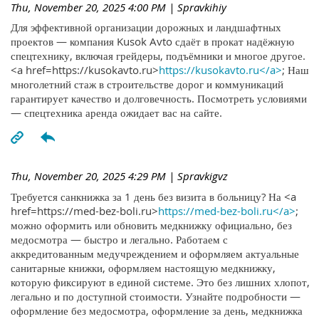
Thu, November 20, 2025 4:00 PM
| Spravkihiy
Для эффективной организации дорожных и ландшафтных
проектов — компания Kusok Avto сдаёт в прокат надёжную
спецтехнику, включая грейдеры, подъёмники и многое другое.
<a href=https://kusokavto.ru>
https://kusokavto.ru</a>
; Наш
многолетний стаж в строительстве дорог и коммуникаций
гарантирует качество и долговечность. Посмотреть условиями
— спецтехника аренда ожидает вас на сайте.
Thu, November 20, 2025 4:29 PM
| Spravkigvz
Требуется санкнижка за 1 день без визита в больницу? На <a
href=https://med-bez-boli.ru>
https://med-bez-boli.ru</a>
;
можно оформить или обновить медкнижку официально, без
медосмотра — быстро и легально. Работаем с
аккредитованным медучреждением и оформляем актуальные
санитарные книжки, оформляем настоящую медкнижку,
которую фиксируют в единой системе. Это без лишних хлопот,
легально и по доступной стоимости. Узнайте подробности —
оформление без медосмотра, оформление за день, медкнижка