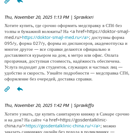
Thu, November 20, 2025 1:13 PM
| Spravkixri
Хотите купить, где срочно оформить медсправку в СПб без
толпы и бумажной волокиты? На <a href=https://doktor-smajl-
med.ru>
https://doktor-smajl-med.ru</a>
; доступны форма
095/у, форма 027/у, формы из диспансеров, академотпуска и
многое другое — все справки делаются официально и
доставляются курьером на дом, к метро или офис. Оплата
прозрачная, доступная стоимость, надёжность обеспечена.
Услуга подходит для студентов, служащих и частных лиц —
удобство и скорость. Узнайте подробности — медсправка СПб,
оформление без очередей, доставка справки.
Thu, November 20, 2025 1:42 PM
| Spravkiffo
Хотите узнать, где купить санитарную книжку в Самаре срочно
и на дом? На сайте <a href=https://gosdentalklinic-
china.ru/>
https://gosdentalklinic-china.ru/</a>
; можно
заказать санкнижку онлайн без похода в поликлинику —