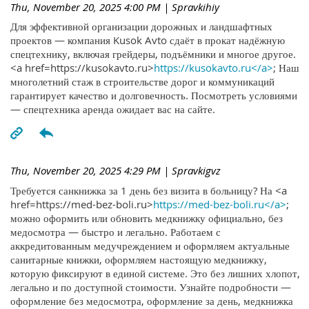
Thu, November 20, 2025 4:00 PM
| Spravkihiy
Для эффективной организации дорожных и ландшафтных
проектов — компания Kusok Avto сдаёт в прокат надёжную
спецтехнику, включая грейдеры, подъёмники и многое другое.
<a href=https://kusokavto.ru>
https://kusokavto.ru</a>
; Наш
многолетний стаж в строительстве дорог и коммуникаций
гарантирует качество и долговечность. Посмотреть условиями
— спецтехника аренда ожидает вас на сайте.
Thu, November 20, 2025 4:29 PM
| Spravkigvz
Требуется санкнижка за 1 день без визита в больницу? На <a
href=https://med-bez-boli.ru>
https://med-bez-boli.ru</a>
;
можно оформить или обновить медкнижку официально, без
медосмотра — быстро и легально. Работаем с
аккредитованным медучреждением и оформляем актуальные
санитарные книжки, оформляем настоящую медкнижку,
которую фиксируют в единой системе. Это без лишних хлопот,
легально и по доступной стоимости. Узнайте подробности —
оформление без медосмотра, оформление за день, медкнижка