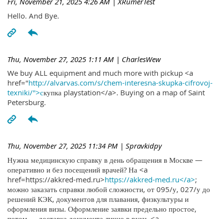
Fri, November 21, 2025 4:26 AM
| XRumerTest
Hello. And Bye.
Thu, November 27, 2025 1:11 AM
| CharlesWew
We buy ALL equipment and much more with pickup <a
href="
http://alvarvas.com/s/chem-interesna-skupka-cifrovoj-
texniki/">с
купка playstation</a>. Buying on a map of Saint
Petersburg.
Thu, November 27, 2025 11:34 PM
| Spravkidpy
Нужна медицинскую справку в день обращения в Москве —
оперативно и без посещений врачей? На <a
href=https://akkred-med.ru>
https://akkred-med.ru</a>
;
можно заказать справки любой сложности, от 095/у, 027/у до
решений КЭК, документов для плавания, физкультуры и
оформления визы. Оформление заявки предельно простое,
потом — доставка документа лично в руки. <a