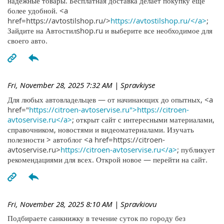
надежные товары. Бесплатная доставка делает покупку ещё
более удобной. <a
href=https://avtostilshop.ru/>
https://avtostilshop.ru/</a>
;
Зайдите на Автостилshop.ru и выберите все необходимое для
своего авто.
Fri, November 28, 2025 7:32 AM
| Spravkiyse
Для любых автовладельцев — от начинающих до опытных, <a
href="
https://citroen-avtoservise.ru">https://citroen-
avtoservise.ru</a>
; открыт сайт с интересными материалами,
справочником, новостями и видеоматериалами. Изучать
полезности > автоблог <a href=https://citroen-
avtoservise.ru>
https://citroen-avtoservise.ru</a>
; публикует
рекомендациями для всех. Открой новое — перейти на сайт.
Fri, November 28, 2025 8:10 AM
| Spravkiovu
Подбираете санкнижку в течение суток по городу без