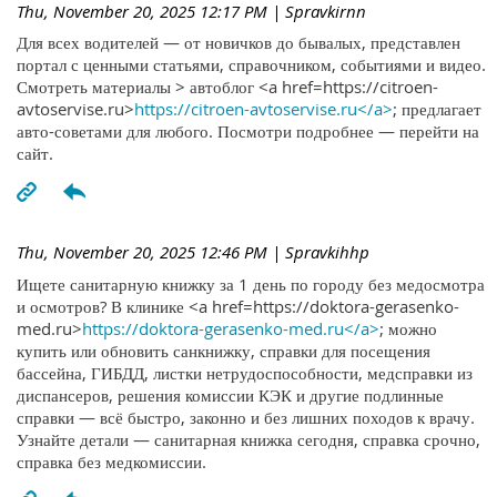
Thu, November 20, 2025 12:17 PM
| Spravkirnn
Для всех водителей — от новичков до бывалых, представлен
портал с ценными статьями, справочником, событиями и видео.
Смотреть материалы > автоблог <a href=https://citroen-
avtoservise.ru>
https://citroen-avtoservise.ru</a>
; предлагает
авто-советами для любого. Посмотри подробнее — перейти на
сайт.
Thu, November 20, 2025 12:46 PM
| Spravkihhp
Ищете санитарную книжку за 1 день по городу без медосмотра
и осмотров? В клинике <a href=https://doktora-gerasenko-
med.ru>
https://doktora-gerasenko-med.ru</a>
; можно
купить или обновить санкнижку, справки для посещения
бассейна, ГИБДД, листки нетрудоспособности, медсправки из
диспансеров, решения комиссии КЭК и другие подлинные
справки — всё быстро, законно и без лишних походов к врачу.
Узнайте детали — санитарная книжка сегодня, справка срочно,
справка без медкомиссии.