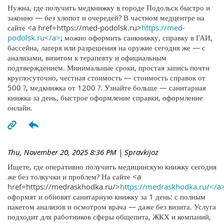
Нужна, где получить медкнижку в городе Подольск быстро и
законно — без хлопот и очередей? В частном медцентре на
сайте <a href=https://med-podolsk.ru>
https://med-
podolsk.ru</a>
; можно оформить санкнижку, справку в ГАИ,
бассейна, лагеря или разрешения на оружие сегодня же — с
анализами, визитом к терапевту и официальным
подтверждением. Минимальные сроки, простая запись почти
круглосуточно, честная стоимость — стоимость справок от
500 ?, медкнижка от 1200 ?. Узнайте больше — санитарная
книжка за день, быстрое оформление справки, оформление
онлайн.
Thu, November 20, 2025 8:36 PM
| Spravkijoz
Ищете, где оперативно получить медицинскую книжку сегодня
же без толкучки и проблем? На сайте <a
href=https://medraskhodka.ru/>
https://medraskhodka.ru/</a
оформят и обновят санитарную книжку за 1 день: с полным
пакетом анализов и осмотром врача — даже без визита. Услуга
подходит для работников сферы общепита, ЖКХ и компаний,