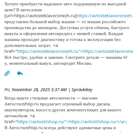
Хотите приобрести надежное авто подержанную по выгодной
цене? В автосалоне
[url=https://avtosteklavoronezh.ru]
https://avtosteklavoronezh.
представлен большой выбор машин — от машин российского
производства до иномарок. Доступны услуги обмена, быстрого
выкупа и оформления автокредита с низкой ставкой. Каждая
машина проходит диагностику и готова к эксплуатации без
дополнительных затрат. <a
href="
https://avtosteklavoronezh.ru">https://avtosteklavoron
Всё быстро, удобно и законно. Смотрите детали — машины б/
у, моментальный выкуп, автокредит Москва.
Fri, November 28, 2025 5:37 AM
| Spravkikey
Когда ищете стильные автозапчасти — магазин
Автостилshop.ru предлагает огромный выбор дисков,
аккумуляторов, масел и других комплектующих для вашего
автомобиля. <a
href="
https://avtostilshop.ru/">https://avtostilshop.ru/</a>
;
В Автостилshop.ru всегда действуют адекватные цены и