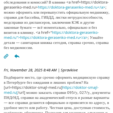
обследования и комиссий? В клинике <a href=https://doktora-
gerasenko-med.ru>
https://doktora-gerasenko-med.ru</a>
;
можно оформить или перевыпустить официальную медкнижку,
справки для бассейна, ГИБДД, листки нетрудоспособности,
медсправки из диспансеров, заключения КЭК и другие
законные бумаги — всё моментально, официально и без
визитов в клинику. <a href="
https://doktora-gerasenko-
med.ru">https://doktora-gerasenko-med.ru</a>
; Узнайте
детали — санитарная книжка сегодня, справка срочно, справка
без медкомиссии.
Fri, November 28, 2025 8:48 AM
| Spravkiive
Подбираете место, где срочно оформить медицинскую справку
в Петербурге без ожидания и лишних проблем? На
[url=https://doktor-smajl-med.ru]
https://doktor-smajl-
med.ru[
/url] можно заказать справки 095/у, 027/у, документы
ПНД/НД, справки на академический отпуск и разные варианты
— все справки делаются официально и привозятся по адресу, в
удобное место или работу. Честная цена, доступная стоимость,
надёжность обеспечена. Подходит для учащихся, служащих и