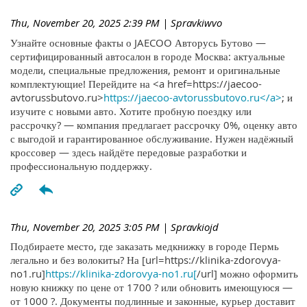
Thu, November 20, 2025 2:39 PM
| Spravkiwvo
Узнайте основные факты о JAECOO Авторусь Бутово —
сертифицированный автосалон в городе Москва: актуальные
модели, специальные предложения, ремонт и оригинальные
комплектующие! Перейдите на <a href=https://jaecoo-
avtorussbutovo.ru>
https://jaecoo-avtorussbutovo.ru</a>
; и
изучите с новыми авто. Хотите пробную поездку или
рассрочку? — компания предлагает рассрочку 0%, оценку авто
с выгодой и гарантированное обслуживание. Нужен надёжный
кроссовер — здесь найдёте передовые разработки и
профессиональную поддержку.
Thu, November 20, 2025 3:05 PM
| Spravkiojd
Подбираете место, где заказать медкнижку в городе Пермь
легально и без волокиты? На [url=https://klinika-zdorovya-
no1.ru]
https://klinika-zdorovya-no1.ru[
/url] можно оформить
новую книжку по цене от 1700 ? или обновить имеющуюся —
от 1000 ?. Документы подлинные и законные, курьер доставит