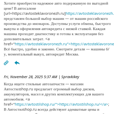
Хотите приобрести надежное авто подержанную по выгодной
цене? В автосалоне
[url=https://avtosteklavoronezh.ru]
https://avtosteklavoronezh.
представлен большой выбор машин — от машин российского
производства до иномарок. Доступны услуги обмена, быстрого
выкупа и оформления автокредита с низкой ставкой. Каждая
машина проходит диагностику и готова к эксплуатации без
дополнительных затрат. <a
href="
https://avtosteklavoronezh.ru">https://avtosteklavoron
Всё быстро, удобно и законно. Смотрите детали — машины б/
у, моментальный выкуп, автокредит Москва.
Fri, November 28, 2025 5:37 AM
| Spravkikey
Когда ищете стильные автозапчасти — магазин
Автостилshop.ru предлагает огромный выбор дисков,
аккумуляторов, масел и других комплектующих для вашего
автомобиля. <a
href="
https://avtostilshop.ru/">https://avtostilshop.ru/</a>
;
В Автостилshop.ru всегда действуют адекватные цены и