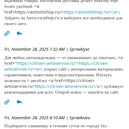
надежные товары. Бесплатная доставка делает покупку ещё
более удобной. <a
href=https://avtostilshop.ru/>
https://avtostilshop.ru/</a>
;
Зайдите на Автостилshop.ru и выберите все необходимое для
своего авто.
Fri, November 28, 2025 7:32 AM
| Spravkiyse
Для любых автовладельцев — от начинающих до опытных, <a
href="
https://citroen-avtoservise.ru">https://citroen-
avtoservise.ru</a>
; открыт сайт с интересными материалами,
справочником, новостями и видеоматериалами. Изучать
полезности > автоблог <a href=https://citroen-
avtoservise.ru>
https://citroen-avtoservise.ru</a>
; публикует
рекомендациями для всех. Открой новое — перейти на сайт.
Fri, November 28, 2025 8:10 AM
| Spravkiovu
Подбираете санкнижку в течение суток по городу без