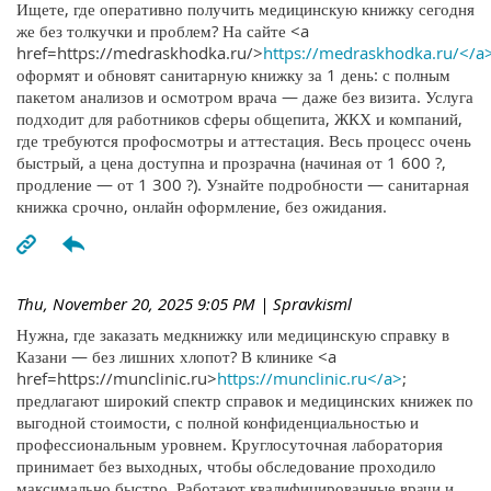
Ищете, где оперативно получить медицинскую книжку сегодня
же без толкучки и проблем? На сайте <a
href=https://medraskhodka.ru/>
https://medraskhodka.ru/</a
оформят и обновят санитарную книжку за 1 день: с полным
пакетом анализов и осмотром врача — даже без визита. Услуга
подходит для работников сферы общепита, ЖКХ и компаний,
где требуются профосмотры и аттестация. Весь процесс очень
быстрый, а цена доступна и прозрачна (начиная от 1 600 ?,
продление — от 1 300 ?). Узнайте подробности — санитарная
книжка срочно, онлайн оформление, без ожидания.
Thu, November 20, 2025 9:05 PM
| Spravkisml
Нужна, где заказать медкнижку или медицинскую справку в
Казани — без лишних хлопот? В клинике <a
href=https://munclinic.ru>
https://munclinic.ru</a>
;
предлагают широкий спектр справок и медицинских книжек по
выгодной стоимости, с полной конфиденциальностью и
профессиональным уровнем. Круглосуточная лаборатория
принимает без выходных, чтобы обследование проходило
максимально быстро. Работают квалифицированные врачи и