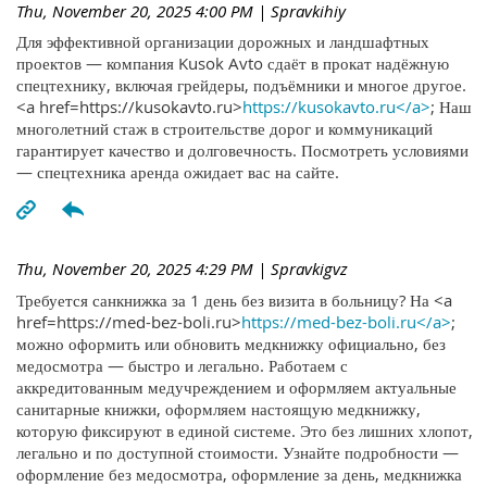
Thu, November 20, 2025 4:00 PM
| Spravkihiy
Для эффективной организации дорожных и ландшафтных
проектов — компания Kusok Avto сдаёт в прокат надёжную
спецтехнику, включая грейдеры, подъёмники и многое другое.
<a href=https://kusokavto.ru>
https://kusokavto.ru</a>
; Наш
многолетний стаж в строительстве дорог и коммуникаций
гарантирует качество и долговечность. Посмотреть условиями
— спецтехника аренда ожидает вас на сайте.
Thu, November 20, 2025 4:29 PM
| Spravkigvz
Требуется санкнижка за 1 день без визита в больницу? На <a
href=https://med-bez-boli.ru>
https://med-bez-boli.ru</a>
;
можно оформить или обновить медкнижку официально, без
медосмотра — быстро и легально. Работаем с
аккредитованным медучреждением и оформляем актуальные
санитарные книжки, оформляем настоящую медкнижку,
которую фиксируют в единой системе. Это без лишних хлопот,
легально и по доступной стоимости. Узнайте подробности —
оформление без медосмотра, оформление за день, медкнижка