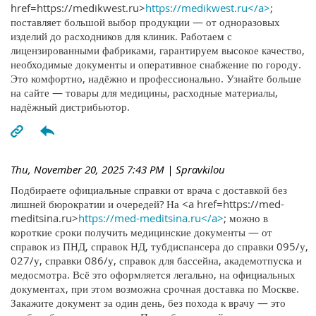
href=https://medikwest.ru>
https://medikwest.ru</a>
;
поставляет большой выбор продукции — от одноразовых
изделий до расходников для клиник. Работаем с
лицензированными фабриками, гарантируем высокое качество,
необходимые документы и оперативное снабжение по городу.
Это комфортно, надёжно и профессионально. Узнайте больше
на сайте — товары для медицины, расходные материалы,
надёжный дистрибьютор.
Thu, November 20, 2025 7:43 PM
| Spravkilou
Подбираете официальные справки от врача с доставкой без
лишней бюрократии и очередей? На <a href=https://med-
meditsina.ru>
https://med-meditsina.ru</a>
; можно в
короткие сроки получить медицинские документы — от
справок из ПНД, справок НД, тубдиспансера до справки 095/у,
027/у, справки 086/у, справок для бассейна, академотпуска и
медосмотра. Всё это оформляется легально, на официальных
документах, при этом возможна срочная доставка по Москве.
Закажите документ за один день, без похода к врачу — это