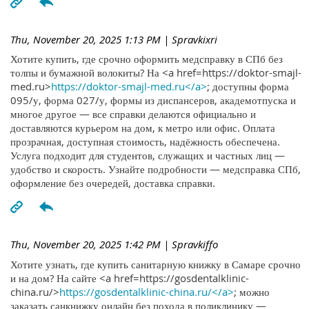
Thu, November 20, 2025 1:13 PM
| Spravkixri
Хотите купить, где срочно оформить медсправку в СПб без
толпы и бумажной волокиты? На <a href=https://doktor-smajl-
med.ru>
https://doktor-smajl-med.ru</a>
; доступны форма
095/у, форма 027/у, формы из диспансеров, академотпуска и
многое другое — все справки делаются официально и
доставляются курьером на дом, к метро или офис. Оплата
прозрачная, доступная стоимость, надёжность обеспечена.
Услуга подходит для студентов, служащих и частных лиц —
удобство и скорость. Узнайте подробности — медсправка СПб,
оформление без очередей, доставка справки.
Thu, November 20, 2025 1:42 PM
| Spravkiffo
Хотите узнать, где купить санитарную книжку в Самаре срочно
и на дом? На сайте <a href=https://gosdentalklinic-
china.ru/>
https://gosdentalklinic-china.ru/</a>
; можно
заказать санкнижку онлайн без похода в поликлинику —