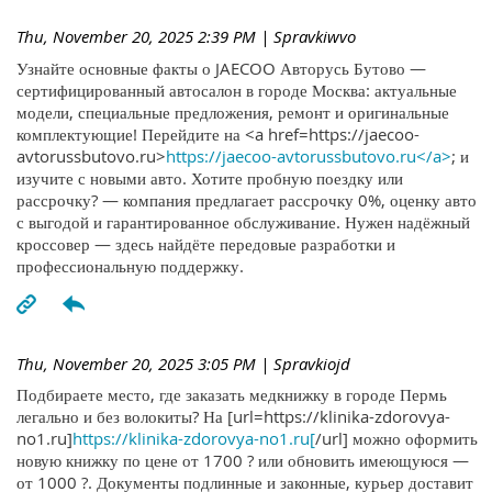
Thu, November 20, 2025 2:39 PM
| Spravkiwvo
Узнайте основные факты о JAECOO Авторусь Бутово —
сертифицированный автосалон в городе Москва: актуальные
модели, специальные предложения, ремонт и оригинальные
комплектующие! Перейдите на <a href=https://jaecoo-
avtorussbutovo.ru>
https://jaecoo-avtorussbutovo.ru</a>
; и
изучите с новыми авто. Хотите пробную поездку или
рассрочку? — компания предлагает рассрочку 0%, оценку авто
с выгодой и гарантированное обслуживание. Нужен надёжный
кроссовер — здесь найдёте передовые разработки и
профессиональную поддержку.
Thu, November 20, 2025 3:05 PM
| Spravkiojd
Подбираете место, где заказать медкнижку в городе Пермь
легально и без волокиты? На [url=https://klinika-zdorovya-
no1.ru]
https://klinika-zdorovya-no1.ru[
/url] можно оформить
новую книжку по цене от 1700 ? или обновить имеющуюся —
от 1000 ?. Документы подлинные и законные, курьер доставит