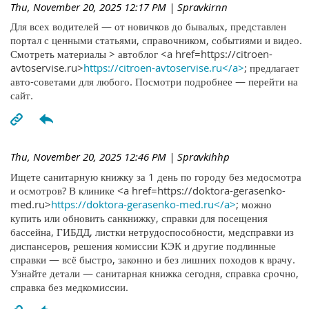
Thu, November 20, 2025 12:17 PM
| Spravkirnn
Для всех водителей — от новичков до бывалых, представлен
портал с ценными статьями, справочником, событиями и видео.
Смотреть материалы > автоблог <a href=https://citroen-
avtoservise.ru>
https://citroen-avtoservise.ru</a>
; предлагает
авто-советами для любого. Посмотри подробнее — перейти на
сайт.
Thu, November 20, 2025 12:46 PM
| Spravkihhp
Ищете санитарную книжку за 1 день по городу без медосмотра
и осмотров? В клинике <a href=https://doktora-gerasenko-
med.ru>
https://doktora-gerasenko-med.ru</a>
; можно
купить или обновить санкнижку, справки для посещения
бассейна, ГИБДД, листки нетрудоспособности, медсправки из
диспансеров, решения комиссии КЭК и другие подлинные
справки — всё быстро, законно и без лишних походов к врачу.
Узнайте детали — санитарная книжка сегодня, справка срочно,
справка без медкомиссии.