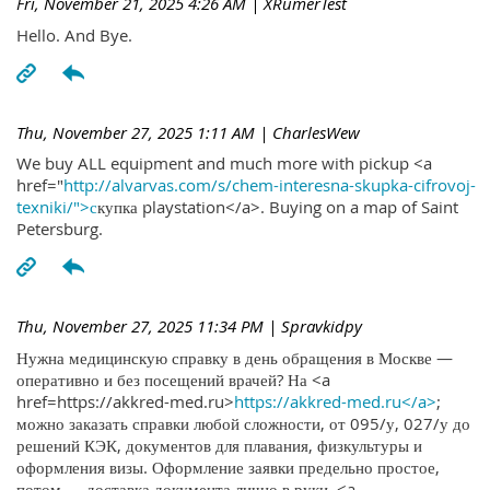
Fri, November 21, 2025 4:26 AM
| XRumerTest
Hello. And Bye.
Thu, November 27, 2025 1:11 AM
| CharlesWew
We buy ALL equipment and much more with pickup <a
href="
http://alvarvas.com/s/chem-interesna-skupka-cifrovoj-
texniki/">с
купка playstation</a>. Buying on a map of Saint
Petersburg.
Thu, November 27, 2025 11:34 PM
| Spravkidpy
Нужна медицинскую справку в день обращения в Москве —
оперативно и без посещений врачей? На <a
href=https://akkred-med.ru>
https://akkred-med.ru</a>
;
можно заказать справки любой сложности, от 095/у, 027/у до
решений КЭК, документов для плавания, физкультуры и
оформления визы. Оформление заявки предельно простое,
потом — доставка документа лично в руки. <a