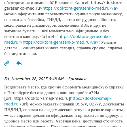
обследования и комиссий? В клинике <a href=https://doktora-
gerasenko-med.ru>
https://doktora-gerasenko-med.ru</a>
;
можно оформить или перевыпустить официальную медкнижку,
справки для бассейна, ГИБДД, листки нетрудоспособности,
медсправки из диспансеров, заключения КЭК и другие
законные бумаги — всё моментально, официально и без
визитов в клинику. <a href="
https://doktora-gerasenko-
med.ru">https://doktora-gerasenko-med.ru</a>
; Узнайте
детали — санитарная книжка сегодня, справка срочно, справка
без медкомиссии.
Fri, November 28, 2025 8:48 AM
| Spravkiive
Подбираете место, где срочно оформить медицинскую справку
в Петербурге без ожидания и лишних проблем? На
[url=https://doktor-smajl-med.ru]
https://doktor-smajl-
med.ru[
/url] можно заказать справки 095/у, 027/у, документы
ПНД/НД, справки на академический отпуск и разные варианты
— все справки делаются официально и привозятся по адресу, в
удобное место или работу. Честная цена, доступная стоимость,
надёжность обеспечена. Подходит для учащихся, служащих и