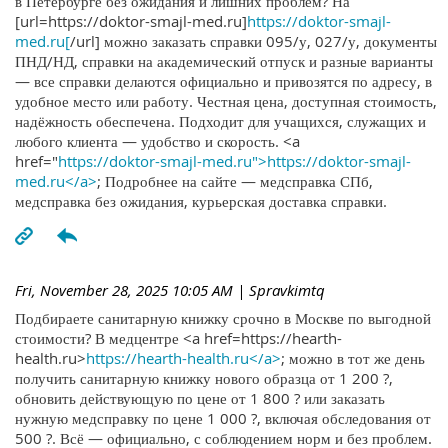
в Петербурге без ожидания и лишних проблем? На
[url=https://doktor-smajl-med.ru]
https://doktor-smajl-
med.ru[
/url] можно заказать справки 095/у, 027/у, документы
ПНД/НД, справки на академический отпуск и разные варианты
— все справки делаются официально и привозятся по адресу, в
удобное место или работу. Честная цена, доступная стоимость,
надёжность обеспечена. Подходит для учащихся, служащих и
любого клиента — удобство и скорость. <a
href="
https://doktor-smajl-med.ru">https://doktor-smajl-
med.ru</a>
; Подробнее на сайте — медсправка СПб,
медсправка без ожидания, курьерская доставка справки.
Fri, November 28, 2025 10:05 AM
| Spravkimtq
Подбираете санитарную книжку срочно в Москве по выгодной
стоимости? В медцентре <a href=https://hearth-
health.ru>
https://hearth-health.ru</a>
; можно в тот же день
получить санитарную книжку нового образца от 1 200 ?,
обновить действующую по цене от 1 800 ? или заказать
нужную медсправку по цене 1 000 ?, включая обследования от
500 ?. Всё — официально, с соблюдением норм и без проблем.