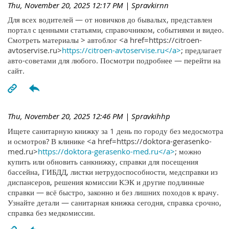
Thu, November 20, 2025 12:17 PM
| Spravkirnn
Для всех водителей — от новичков до бывалых, представлен
портал с ценными статьями, справочником, событиями и видео.
Смотреть материалы > автоблог <a href=https://citroen-
avtoservise.ru>
https://citroen-avtoservise.ru</a>
; предлагает
авто-советами для любого. Посмотри подробнее — перейти на
сайт.
Thu, November 20, 2025 12:46 PM
| Spravkihhp
Ищете санитарную книжку за 1 день по городу без медосмотра
и осмотров? В клинике <a href=https://doktora-gerasenko-
med.ru>
https://doktora-gerasenko-med.ru</a>
; можно
купить или обновить санкнижку, справки для посещения
бассейна, ГИБДД, листки нетрудоспособности, медсправки из
диспансеров, решения комиссии КЭК и другие подлинные
справки — всё быстро, законно и без лишних походов к врачу.
Узнайте детали — санитарная книжка сегодня, справка срочно,
справка без медкомиссии.