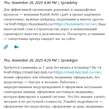
Thu, November 20, 2025 4:00 PM
| Spravkihiy
Для эффективной организации дорожных и ландшафтных
проектов — компания Kusok Avto сдаёт в прокат надёжную
спецтехнику, включая грейдеры, подъёмники и многое другое.
<a href=https://kusokavto.ru>
https://kusokavto.ru</a>
; Наш
многолетний стаж в строительстве дорог и коммуникаций
гарантирует качество и долговечность. Посмотреть условиями
— спецтехника аренда ожидает вас на сайте.
Thu, November 20, 2025 4:29 PM
| Spravkigvz
Требуется санкнижка за 1 день без визита в больницу? На <a
href=https://med-bez-boli.ru>
https://med-bez-boli.ru</a>
;
можно оформить или обновить медкнижку официально, без
медосмотра — быстро и легально. Работаем с
аккредитованным медучреждением и оформляем актуальные
санитарные книжки, оформляем настоящую медкнижку,
которую фиксируют в единой системе. Это без лишних хлопот,
легально и по доступной стоимости. Узнайте подробности —
оформление без медосмотра, оформление за день, медкнижка