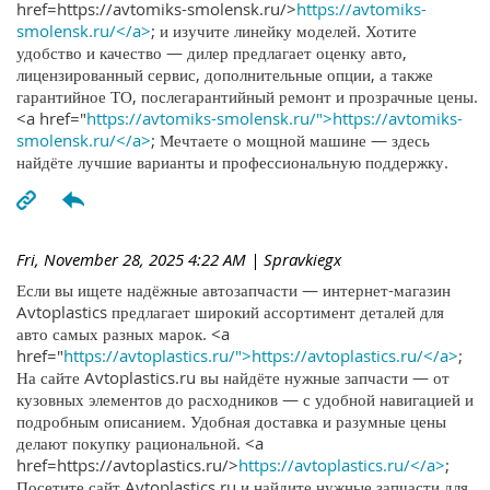
href=https://avtomiks-smolensk.ru/>
https://avtomiks-
smolensk.ru/</a>
; и изучите линейку моделей. Хотите
удобство и качество — дилер предлагает оценку авто,
лицензированный сервис, дополнительные опции, а также
гарантийное ТО, послегарантийный ремонт и прозрачные цены.
<a href="
https://avtomiks-smolensk.ru/">https://avtomiks-
smolensk.ru/</a>
; Мечтаете о мощной машине — здесь
найдёте лучшие варианты и профессиональную поддержку.
Fri, November 28, 2025 4:22 AM
| Spravkiegx
Если вы ищете надёжные автозапчасти — интернет-магазин
Avtoplastics предлагает широкий ассортимент деталей для
авто самых разных марок. <a
href="
https://avtoplastics.ru/">https://avtoplastics.ru/</a>
;
На сайте Avtoplastics.ru вы найдёте нужные запчасти — от
кузовных элементов до расходников — с удобной навигацией и
подробным описанием. Удобная доставка и разумные цены
делают покупку рациональной. <a
href=https://avtoplastics.ru/>
https://avtoplastics.ru/</a>
;
Посетите сайт Avtoplastics.ru и найдите нужные запчасти для