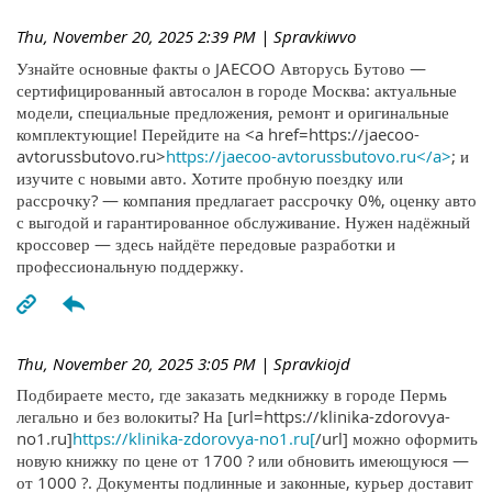
Thu, November 20, 2025 2:39 PM
| Spravkiwvo
Узнайте основные факты о JAECOO Авторусь Бутово —
сертифицированный автосалон в городе Москва: актуальные
модели, специальные предложения, ремонт и оригинальные
комплектующие! Перейдите на <a href=https://jaecoo-
avtorussbutovo.ru>
https://jaecoo-avtorussbutovo.ru</a>
; и
изучите с новыми авто. Хотите пробную поездку или
рассрочку? — компания предлагает рассрочку 0%, оценку авто
с выгодой и гарантированное обслуживание. Нужен надёжный
кроссовер — здесь найдёте передовые разработки и
профессиональную поддержку.
Thu, November 20, 2025 3:05 PM
| Spravkiojd
Подбираете место, где заказать медкнижку в городе Пермь
легально и без волокиты? На [url=https://klinika-zdorovya-
no1.ru]
https://klinika-zdorovya-no1.ru[
/url] можно оформить
новую книжку по цене от 1700 ? или обновить имеющуюся —
от 1000 ?. Документы подлинные и законные, курьер доставит