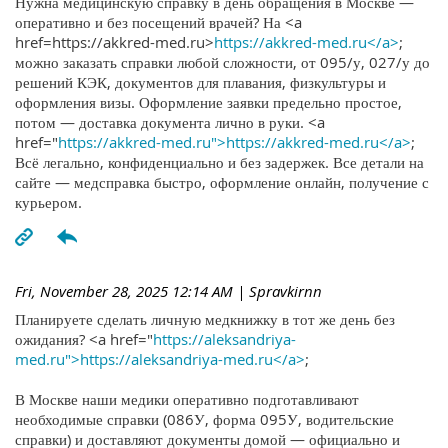
Нужна медицинскую справку в день обращения в Москве —
оперативно и без посещений врачей? На <a
href=https://akkred-med.ru>
https://akkred-med.ru</a>
;
можно заказать справки любой сложности, от 095/у, 027/у до
решений КЭК, документов для плавания, физкультуры и
оформления визы. Оформление заявки предельно простое,
потом — доставка документа лично в руки. <a
href="
https://akkred-med.ru">https://akkred-med.ru</a>
;
Всё легально, конфиденциально и без задержек. Все детали на
сайте — медсправка быстро, оформление онлайн, получение с
курьером.
Fri, November 28, 2025 12:14 AM
| Spravkirnn
Планируете сделать личную медкнижку в тот же день без
ожидания? <a href="
https://aleksandriya-
med.ru">https://aleksandriya-med.ru</a>
;
В Москве наши медики оперативно подготавливают
необходимые справки (086У, форма 095У, водительские
справки) и доставляют документы домой — официально и