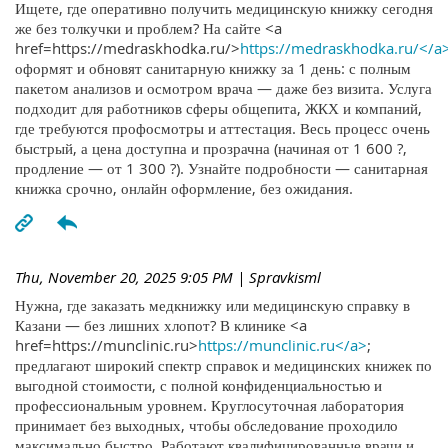
Ищете, где оперативно получить медицинскую книжку сегодня
же без толкучки и проблем? На сайте <a
href=https://medraskhodka.ru/>
https://medraskhodka.ru/</a
оформят и обновят санитарную книжку за 1 день: с полным
пакетом анализов и осмотром врача — даже без визита. Услуга
подходит для работников сферы общепита, ЖКХ и компаний,
где требуются профосмотры и аттестация. Весь процесс очень
быстрый, а цена доступна и прозрачна (начиная от 1 600 ?,
продление — от 1 300 ?). Узнайте подробности — санитарная
книжка срочно, онлайн оформление, без ожидания.
Thu, November 20, 2025 9:05 PM
| Spravkisml
Нужна, где заказать медкнижку или медицинскую справку в
Казани — без лишних хлопот? В клинике <a
href=https://munclinic.ru>
https://munclinic.ru</a>
;
предлагают широкий спектр справок и медицинских книжек по
выгодной стоимости, с полной конфиденциальностью и
профессиональным уровнем. Круглосуточная лаборатория
принимает без выходных, чтобы обследование проходило
максимально быстро. Работают квалифицированные врачи и