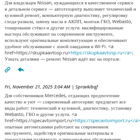
Для владельцев Nissan, нуждающихся в качественном сервисе
и детальном сервисе — автотехцентр выполняет технический и
кузовной ремонт, компьютерную диагностику, регулировку
схода-развала, замену масла в АКПП, монтаж ГБО, Webasto,
тонирование стёкол и другие услуги. квалифицированные
мастера обслуживают на современном инструменте,
используют оригинальные комплектующие и обеспечивают
удобное обслуживание с зоной ожидания и Wi-Fi. <a
href=https://skupkaavtosp.ru>
https://skupkaavtosp.ru</a>
;
Узнать деталями — ремонт Nissan ждёт вас на портале.
Fri, November 21, 2025 3:04 AM
| Spravkibqf
Для собственников Mercedes, отдающих предпочтение
качество и уют — современный автосервис предлагает все
виды работ: технический и кузовной, диагностику, установку
Webasto, ГБО и другие услуги. <a
href=https://specavtoimport.ru>
https://specavtoimport.ru</a
опытные автомеханики работают на современном
инструменте, задействуя оригинальные материалы и
предоставляя надёжность и персональное обслуживание.