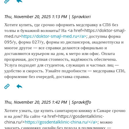
Thu, November 20, 2025 1:13 PM
| Spravkixri
Хотите купить, где срочно оформить медсправку в СПб без
толпы и бумажной волокиты? На <a href=https://doktor-smajl-
med.ru>
https://doktor-smajl-med.ru</a>
; доступны форма
095/у, форма 027/у, формы из диспансеров, академотпуска и
многое другое — все справки делаются официально и
доставляются курьером на дом, к метро или офис. Оплата
прозрачная, доступная стоимость, надёжность обеспечена.
Услуга подходит для студентов, служащих и частных лиц —
удобство и скорость. Узнайте подробности — медсправка СПб,
оформление без очередей, доставка справки.
Thu, November 20, 2025 1:42 PM
| Spravkiffo
Хотите узнать, где купить санитарную книжку в Самаре срочно
и на дом? На сайте <a href=https://gosdentalklinic-
china.ru/>
https://gosdentalklinic-china.ru/</a>
; можно
заказать санкнижку онлайн без похода в поликлинику —