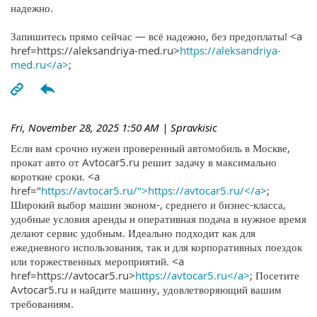
надежно.
Запишитесь прямо сейчас — всё надежно, без предоплаты! <a
href=https://aleksandriya-med.ru>
https://aleksandriya-
med.ru</a>
;
Fri, November 28, 2025 1:50 AM
| Spravkisic
Если вам срочно нужен проверенный автомобиль в Москве,
прокат авто от Avtocar5.ru решит задачу в максимально
короткие сроки. <a
href="
https://avtocar5.ru/">https://avtocar5.ru/</a>
;
Широкий выбор машин эконом-, среднего и бизнес-класса,
удобные условия аренды и оперативная подача в нужное время
делают сервис удобным. Идеально подходит как для
ежедневного использования, так и для корпоративных поездок
или торжественных мероприятий. <a
href=https://avtocar5.ru>
https://avtocar5.ru</a>
; Посетите
Avtocar5.ru и найдите машину, удовлетворяющий вашим
требованиям.