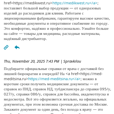
href=https://medikwest.ru>
https://medikwest.ru</a>
;
поставляет большой выбор продукции — от одноразовых
изделий до расходников для клиник. Работаем с
лицензированными фабриками, гарантируем высокое качество,
необходимые документы и оперативное снабжение по городу.
Это комфортно, надёжно и профессионально. Узнайте больше
на сайте — товары для медицины, расходные материалы,
надёжный дистрибьютор.
Thu, November 20, 2025 7:43 PM
| Spravkilou
Подбираете официальные справки от врача с доставкой без
лишней бюрократии и очередей? На <a href=https://med-
meditsina.ru>
https://med-meditsina.ru</a>
; можно в
короткие сроки получить медицинские документы — от
справок из ПНД, справок НД, тубдиспансера до справки 095/у,
027/у, справки 086/у, справок для бассейна, академотпуска и
медосмотра. Всё это оформляется легально, на официальных
документах, при этом возможна срочная доставка по Москве.
Закажите документ за один день, без похода к врачу — это