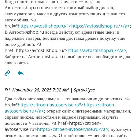
Когда ищете стильные автозапчасти — магазин
Автостилshop.ru предлагает огромный выбор дисков,
аккумуляторов, масел и других комплектующих для вашего
автомобиля. <a
href="
https://avtostilshop.ru/">https://avtostilshop.ru/</a>
;
В Автостилshop.ru всегда действуют адекватные цены и
надежные товары. Бесплатная доставка делает покупку ещё
более удобной. <a
href=https://avtostilshop.ru/>
https://avtostilshop.ru/</a>
;
Зайдите на Автостилshop.ru и выберите все необходимое для
своего авто.
Fri, November 28, 2025 7:32 AM
| Spravkiyse
Для любых автовладельцев — от начинающих до опытных, <a
href="
https://citroen-avtoservise.ru">https://citroen-
avtoservise.ru</a>
; открыт сайт с интересными материалами,
справочником, новостями и видеоматериалами. Изучать
полезности > автоблог <a href=https://citroen-
avtoservise.ru>
https://citroen-avtoservise.ru</a>
; публикует
рекомендациями для всех. Открой новое — перейти на сайт.