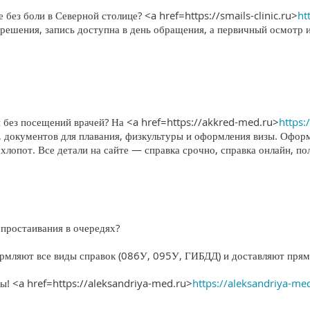
без боли в Северной столице? <a href=https://smails-clinic.ru>
ht
решения, запись доступна в день обращения, а первичный осмотр 
 без посещений врачей? На <a href=https://akkred-med.ru>
https:
, документов для плавания, физкультуры и оформления визы. Офор
 хлопот. Все детали на сайте — справка срочно, справка онлайн, по
простаивания в очередях?
рмляют все виды справок (086У, 095У, ГИБДД) и доставляют прям
ты! <a href=https://aleksandriya-med.ru>
https://aleksandriya-me