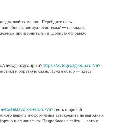
тов для любых машин! Перейдите на <a
ма или обновление аудиосистемы? — площадка
адёжных производителей и удобную отправку.
s://avtogruzgroup.ru>
https://avtogruzgroup.ru</a>
;
ристики и обратную связь. Нужен обзор — здесь
//avtosteklavoronezh.ru</a>
; есть широкий
очного выкупа и оформления автокредита на выгодных
мфортно и официально. Подробнее на сайте — авто с