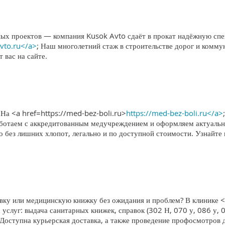
х проектов — компания Kusok Avto сдаёт в прокат надёжную спец
avto.ru</a>
; Наш многолетний стаж в строительстве дорог и комму
 вас на сайте.
? На <a href=https://med-bez-boli.ru>
https://med-bez-boli.ru</a>
Работаем с аккредитованным медучреждением и оформляем актуал
о без лишних хлопот, легально и по доступной стоимости. Узнайт
у или медицинскую книжку без ожидания и проблем? В клинике <
 услуг: выдача санитарных книжек, справок (302 Н, 070 у, 086 у, 
 Доступна курьерская доставка, а также проведение профосмотров 