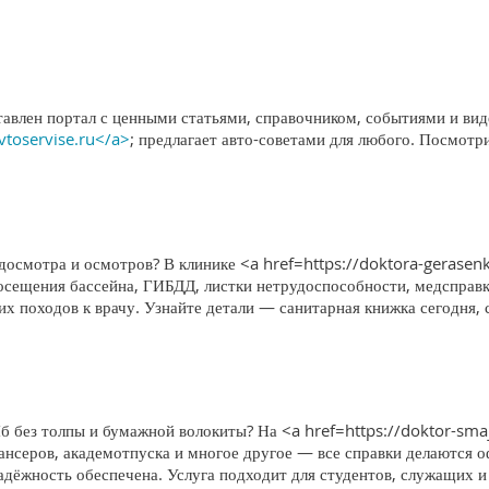
тавлен портал с ценными статьями, справочником, событиями и вид
avtoservise.ru</a>
; предлагает авто-советами для любого. Посмотр
едосмотра и осмотров? В клинике <a href=https://doktora-gerase
посещения бассейна, ГИБДД, листки нетрудоспособности, медсправ
х походов к врачу. Узнайте детали — санитарная книжка сегодня, 
б без толпы и бумажной волокиты? На <a href=https://doktor-sma
нсеров, академотпуска и многое другое — все справки делаются о
адёжность обеспечена. Услуга подходит для студентов, служащих и