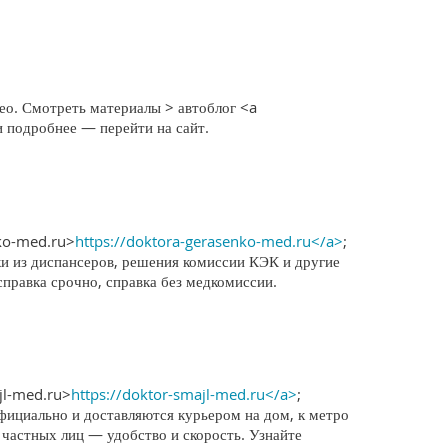
ео. Смотреть материалы > автоблог <a
и подробнее — перейти на сайт.
nko-med.ru>
https://doktora-gerasenko-med.ru</a>
;
ки из диспансеров, решения комиссии КЭК и другие
справка срочно, справка без медкомиссии.
jl-med.ru>
https://doktor-smajl-med.ru</a>
;
фициально и доставляются курьером на дом, к метро
 частных лиц — удобство и скорость. Узнайте