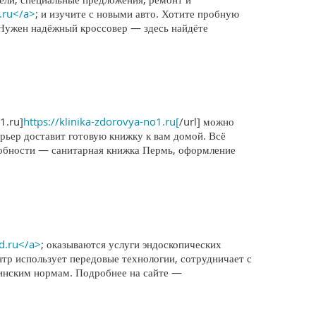
.ru</a>
; и изучите с новыми авто. Хотите пробную
 Нужен надёжный кроссовер — здесь найдёте
1.ru]
https://klinika-zdorovya-no1.ru[
/url] можно
ьер доставит готовую книжку к вам домой. Всё
дробности — санитарная книжка Пермь, оформление
ed.ru</a>
; оказываются услуги эндоскопических
р использует передовые технологии, сотрудничает с
цинским нормам. Подробнее на сайте —