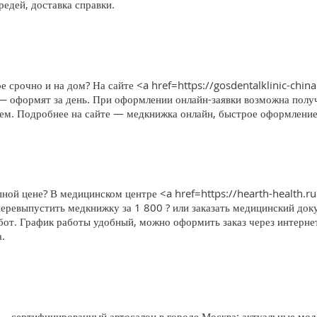
едей, доставка справки.
е срочно и на дом? На сайте <a href=https://gosdentalklinic-china
 — оформят за день. При оформлении онлайн-заявки возможна получ
блем. Подробнее на сайте — медкнижка онлайн, быстрое оформление,
ной цене? В медицинском центре <a href=https://hearth-health.r
еревыпустить медкнижку за 1 800 ? или заказать медицинский доку
бот. График работы удобный, можно оформить заказ через интерне
.
 сертифицированный автосалон в городе Москва: актуальные моде