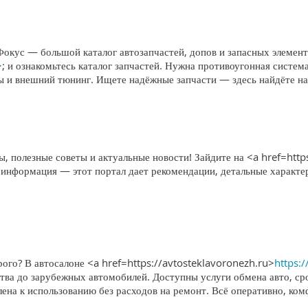
Фокус — большой каталог автозапчастей, допов и запасных элемен
>
; и ознакомьтесь каталог запчастей. Нужна противоугонная систе
мы и внешний тюнинг. Ищете надёжные запчасти — здесь найдёте н
, полезные советы и актуальные новости! Зайдите на <a href=http
 информация — этот портал дает рекомендации, детальные характе
ого? В автосалоне <a href=https://avtosteklavoronezh.ru>
https:
тва до зарубежных автомобилей. Доступны услуги обмена авто, ср
лена к использованию без расходов на ремонт. Всё оперативно, ко