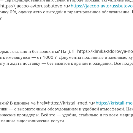
https://jaecoo-avtorussbutovo.ru>
https://jaecoo-avtorussbutovo
очку 0%, оценку авто с выгодой и гарантированное обслуживание.
у.
ермь легально и без волокиты? На [url=https://klinika-zdorovya-no
ить имеющуюся — от 1000 ?. Документы подлинные и законные, кур
лату и ждать доставку — без визитов к врачам и ожидания. Все по
и? В клинике <a href=https://kristall-med.ru>
https://kristall-m
тики — с высокоточным оборудованием и удобной атмосферой. Цент
ческие процедуры. Всё это — удобно, стабильно и по всем меди
еменные эндоскопические услуги.