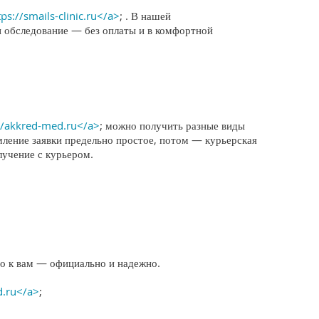
tps://smails-clinic.ru</a>
; . В нашей
и обследование — без оплаты и в комфортной
//akkred-med.ru</a>
; можно получить разные виды
мление заявки предельно простое, потом — курьерская
лучение с курьером.
о к вам — официально и надежно.
d.ru</a>
;