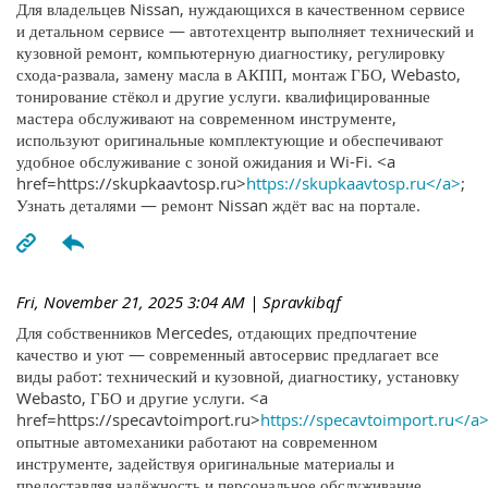
Для владельцев Nissan, нуждающихся в качественном сервисе
и детальном сервисе — автотехцентр выполняет технический и
кузовной ремонт, компьютерную диагностику, регулировку
схода-развала, замену масла в АКПП, монтаж ГБО, Webasto,
тонирование стёкол и другие услуги. квалифицированные
мастера обслуживают на современном инструменте,
используют оригинальные комплектующие и обеспечивают
удобное обслуживание с зоной ожидания и Wi-Fi. <a
href=https://skupkaavtosp.ru>
https://skupkaavtosp.ru</a>
;
Узнать деталями — ремонт Nissan ждёт вас на портале.
Fri, November 21, 2025 3:04 AM
| Spravkibqf
Для собственников Mercedes, отдающих предпочтение
качество и уют — современный автосервис предлагает все
виды работ: технический и кузовной, диагностику, установку
Webasto, ГБО и другие услуги. <a
href=https://specavtoimport.ru>
https://specavtoimport.ru</a
опытные автомеханики работают на современном
инструменте, задействуя оригинальные материалы и
предоставляя надёжность и персональное обслуживание.