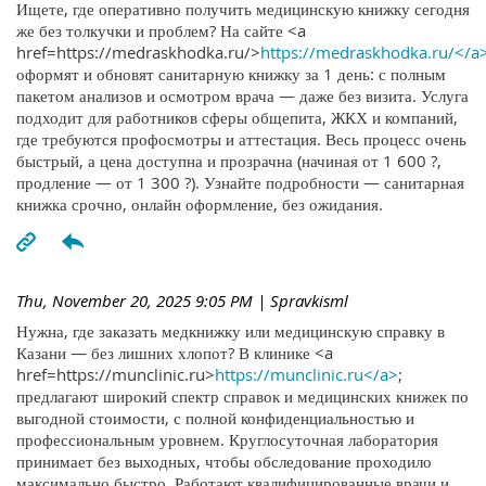
Ищете, где оперативно получить медицинскую книжку сегодня
же без толкучки и проблем? На сайте <a
href=https://medraskhodka.ru/>
https://medraskhodka.ru/</a
оформят и обновят санитарную книжку за 1 день: с полным
пакетом анализов и осмотром врача — даже без визита. Услуга
подходит для работников сферы общепита, ЖКХ и компаний,
где требуются профосмотры и аттестация. Весь процесс очень
быстрый, а цена доступна и прозрачна (начиная от 1 600 ?,
продление — от 1 300 ?). Узнайте подробности — санитарная
книжка срочно, онлайн оформление, без ожидания.
Thu, November 20, 2025 9:05 PM
| Spravkisml
Нужна, где заказать медкнижку или медицинскую справку в
Казани — без лишних хлопот? В клинике <a
href=https://munclinic.ru>
https://munclinic.ru</a>
;
предлагают широкий спектр справок и медицинских книжек по
выгодной стоимости, с полной конфиденциальностью и
профессиональным уровнем. Круглосуточная лаборатория
принимает без выходных, чтобы обследование проходило
максимально быстро. Работают квалифицированные врачи и