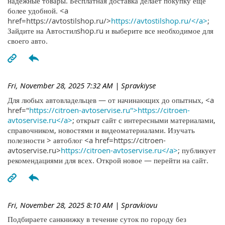
надежные товары. Бесплатная доставка делает покупку ещё
более удобной. <a
href=https://avtostilshop.ru/>
https://avtostilshop.ru/</a>
;
Зайдите на Автостилshop.ru и выберите все необходимое для
своего авто.
Fri, November 28, 2025 7:32 AM
| Spravkiyse
Для любых автовладельцев — от начинающих до опытных, <a
href="
https://citroen-avtoservise.ru">https://citroen-
avtoservise.ru</a>
; открыт сайт с интересными материалами,
справочником, новостями и видеоматериалами. Изучать
полезности > автоблог <a href=https://citroen-
avtoservise.ru>
https://citroen-avtoservise.ru</a>
; публикует
рекомендациями для всех. Открой новое — перейти на сайт.
Fri, November 28, 2025 8:10 AM
| Spravkiovu
Подбираете санкнижку в течение суток по городу без