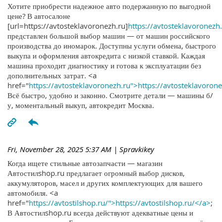
Хотите приобрести надежное авто подержанную по выгодной
цене? В автосалоне
[url=https://avtosteklavoronezh.ru]
https://avtosteklavoronezh.
представлен большой выбор машин — от машин российского
производства до иномарок. Доступны услуги обмена, быстрого
выкупа и оформления автокредита с низкой ставкой. Каждая
машина проходит диагностику и готова к эксплуатации без
дополнительных затрат. <a
href="
https://avtosteklavoronezh.ru">https://avtosteklavoron
Всё быстро, удобно и законно. Смотрите детали — машины б/
у, моментальный выкуп, автокредит Москва.
Fri, November 28, 2025 5:37 AM
| Spravkikey
Когда ищете стильные автозапчасти — магазин
Автостилshop.ru предлагает огромный выбор дисков,
аккумуляторов, масел и других комплектующих для вашего
автомобиля. <a
href="
https://avtostilshop.ru/">https://avtostilshop.ru/</a>
;
В Автостилshop.ru всегда действуют адекватные цены и