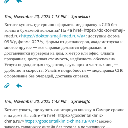
Thu, November 20, 2025 1:13 PM
| Spravkixri
Хотите купить, где срочно оформить медсправку в СПб без
толпы и бумажной волокиты? На <a href=https://doktor-smajl-
med.ru>
https://doktor-smajl-med.ru</a>
; доступны форма
095/у, форма 027/у, формы из диспансеров, академотпуска и
многое другое — все справки делаются официально и
доставляются курьером на дом, к метро или офис. Оплата
прозрачная, доступная стоимость, надёжность обеспечена.
Услуга подходит для студентов, служащих и частных лиц —
удобство и скорость. Узнайте подробности — медсправка СПб,
оформление без очередей, доставка справки.
Thu, November 20, 2025 1:42 PM
| Spravkiffo
Хотите узнать, где купить санитарную книжку в Самаре срочно
и на дом? На сайте <a href=https://gosdentalklinic-
china.ru/>
https://gosdentalklinic-china.ru/</a>
; можно
заказать санкнижку онлайн без похода в поликлинику —