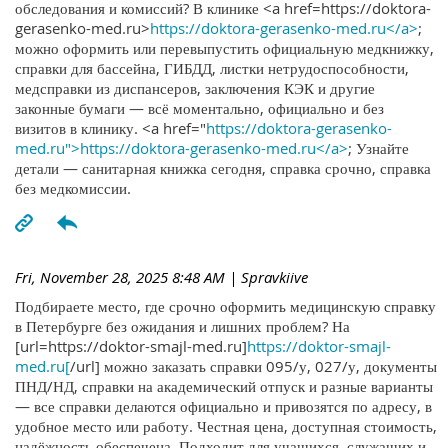
обследования и комиссий? В клинике <a href=https://doktora-
gerasenko-med.ru>
https://doktora-gerasenko-med.ru</a>
;
можно оформить или перевыпустить официальную медкнижку,
справки для бассейна, ГИБДД, листки нетрудоспособности,
медсправки из диспансеров, заключения КЭК и другие
законные бумаги — всё моментально, официально и без
визитов в клинику. <a href="
https://doktora-gerasenko-
med.ru">https://doktora-gerasenko-med.ru</a>
; Узнайте
детали — санитарная книжка сегодня, справка срочно, справка
без медкомиссии.
Fri, November 28, 2025 8:48 AM
| Spravkiive
Подбираете место, где срочно оформить медицинскую справку
в Петербурге без ожидания и лишних проблем? На
[url=https://doktor-smajl-med.ru]
https://doktor-smajl-
med.ru[
/url] можно заказать справки 095/у, 027/у, документы
ПНД/НД, справки на академический отпуск и разные варианты
— все справки делаются официально и привозятся по адресу, в
удобное место или работу. Честная цена, доступная стоимость,
надёжность обеспечена. Подходит для учащихся, служащих и