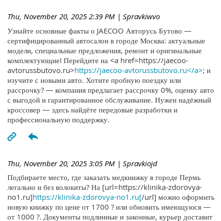
Thu, November 20, 2025 2:39 PM
| Spravkiwvo
Узнайте основные факты о JAECOO Авторусь Бутово —
сертифицированный автосалон в городе Москва: актуальные
модели, специальные предложения, ремонт и оригинальные
комплектующие! Перейдите на <a href=https://jaecoo-
avtorussbutovo.ru>
https://jaecoo-avtorussbutovo.ru</a>
; и
изучите с новыми авто. Хотите пробную поездку или
рассрочку? — компания предлагает рассрочку 0%, оценку авто
с выгодой и гарантированное обслуживание. Нужен надёжный
кроссовер — здесь найдёте передовые разработки и
профессиональную поддержку.
Thu, November 20, 2025 3:05 PM
| Spravkiojd
Подбираете место, где заказать медкнижку в городе Пермь
легально и без волокиты? На [url=https://klinika-zdorovya-
no1.ru]
https://klinika-zdorovya-no1.ru[
/url] можно оформить
новую книжку по цене от 1700 ? или обновить имеющуюся —
от 1000 ?. Документы подлинные и законные, курьер доставит