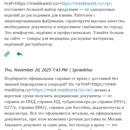
href=https://medikwest.ru>
https://medikwest.ru</a>
;
поставляет большой выбор продукции — от одноразовых
изделий до расходников для клиник. Работаем с
лицензированными фабриками, гарантируем высокое качество,
необходимые документы и оперативное снабжение по городу.
Это комфортно, надёжно и профессионально. Узнайте больше
на сайте — товары для медицины, расходные материалы,
надёжный дистрибьютор.
Thu, November 20, 2025 7:43 PM
| Spravkilou
Подбираете официальные справки от врача с доставкой без
лишней бюрократии и очередей? На <a href=https://med-
meditsina.ru>
https://med-meditsina.ru</a>
; можно в
короткие сроки получить медицинские документы — от
справок из ПНД, справок НД, тубдиспансера до справки 095/у,
027/у, справки 086/у, справок для бассейна, академотпуска и
медосмотра. Всё это оформляется легально, на официальных
документах, при этом возможна срочная доставка по Москве.
Закажите документ за один день, без похода к врачу — это