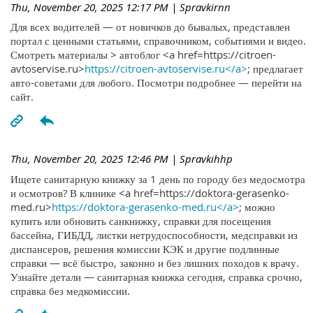
Thu, November 20, 2025 12:17 PM
| Spravkirnn
Для всех водителей — от новичков до бывалых, представлен
портал с ценными статьями, справочником, событиями и видео.
Смотреть материалы > автоблог <a href=https://citroen-
avtoservise.ru>
https://citroen-avtoservise.ru</a>
; предлагает
авто-советами для любого. Посмотри подробнее — перейти на
сайт.
Thu, November 20, 2025 12:46 PM
| Spravkihhp
Ищете санитарную книжку за 1 день по городу без медосмотра
и осмотров? В клинике <a href=https://doktora-gerasenko-
med.ru>
https://doktora-gerasenko-med.ru</a>
; можно
купить или обновить санкнижку, справки для посещения
бассейна, ГИБДД, листки нетрудоспособности, медсправки из
диспансеров, решения комиссии КЭК и другие подлинные
справки — всё быстро, законно и без лишних походов к врачу.
Узнайте детали — санитарная книжка сегодня, справка срочно,
справка без медкомиссии.