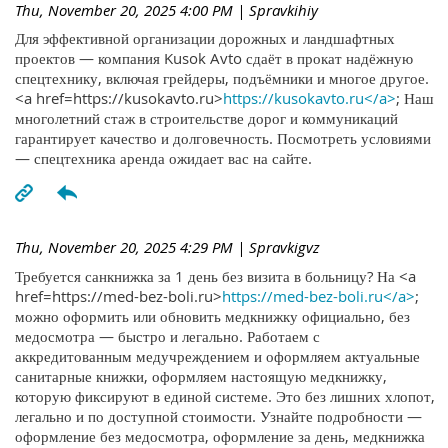
Thu, November 20, 2025 4:00 PM
| Spravkihiy
Для эффективной организации дорожных и ландшафтных
проектов — компания Kusok Avto сдаёт в прокат надёжную
спецтехнику, включая грейдеры, подъёмники и многое другое.
<a href=https://kusokavto.ru>
https://kusokavto.ru</a>
; Наш
многолетний стаж в строительстве дорог и коммуникаций
гарантирует качество и долговечность. Посмотреть условиями
— спецтехника аренда ожидает вас на сайте.
Thu, November 20, 2025 4:29 PM
| Spravkigvz
Требуется санкнижка за 1 день без визита в больницу? На <a
href=https://med-bez-boli.ru>
https://med-bez-boli.ru</a>
;
можно оформить или обновить медкнижку официально, без
медосмотра — быстро и легально. Работаем с
аккредитованным медучреждением и оформляем актуальные
санитарные книжки, оформляем настоящую медкнижку,
которую фиксируют в единой системе. Это без лишних хлопот,
легально и по доступной стоимости. Узнайте подробности —
оформление без медосмотра, оформление за день, медкнижка