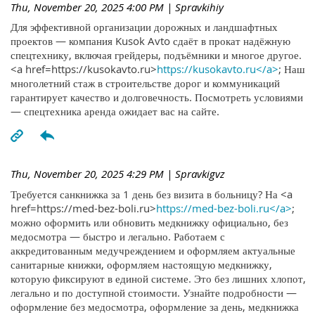
Thu, November 20, 2025 4:00 PM
| Spravkihiy
Для эффективной организации дорожных и ландшафтных
проектов — компания Kusok Avto сдаёт в прокат надёжную
спецтехнику, включая грейдеры, подъёмники и многое другое.
<a href=https://kusokavto.ru>
https://kusokavto.ru</a>
; Наш
многолетний стаж в строительстве дорог и коммуникаций
гарантирует качество и долговечность. Посмотреть условиями
— спецтехника аренда ожидает вас на сайте.
Thu, November 20, 2025 4:29 PM
| Spravkigvz
Требуется санкнижка за 1 день без визита в больницу? На <a
href=https://med-bez-boli.ru>
https://med-bez-boli.ru</a>
;
можно оформить или обновить медкнижку официально, без
медосмотра — быстро и легально. Работаем с
аккредитованным медучреждением и оформляем актуальные
санитарные книжки, оформляем настоящую медкнижку,
которую фиксируют в единой системе. Это без лишних хлопот,
легально и по доступной стоимости. Узнайте подробности —
оформление без медосмотра, оформление за день, медкнижка