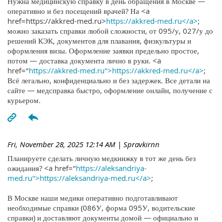
Нужна медицинскую справку в день обращения в Москве —
оперативно и без посещений врачей? На <a
href=https://akkred-med.ru>
https://akkred-med.ru</a>
;
можно заказать справки любой сложности, от 095/у, 027/у до
решений КЭК, документов для плавания, физкультуры и
оформления визы. Оформление заявки предельно простое,
потом — доставка документа лично в руки. <a
href="
https://akkred-med.ru">https://akkred-med.ru</a>
;
Всё легально, конфиденциально и без задержек. Все детали на
сайте — медсправка быстро, оформление онлайн, получение с
курьером.
Fri, November 28, 2025 12:14 AM
| Spravkirnn
Планируете сделать личную медкнижку в тот же день без
ожидания? <a href="
https://aleksandriya-
med.ru">https://aleksandriya-med.ru</a>
;
В Москве наши медики оперативно подготавливают
необходимые справки (086У, форма 095У, водительские
справки) и доставляют документы домой — официально и