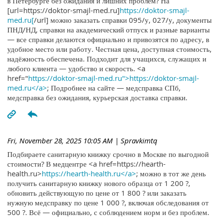
в Петербурге без ожидания и лишних проблем? На
[url=https://doktor-smajl-med.ru]
https://doktor-smajl-
med.ru[
/url] можно заказать справки 095/у, 027/у, документы
ПНД/НД, справки на академический отпуск и разные варианты
— все справки делаются официально и привозятся по адресу, в
удобное место или работу. Честная цена, доступная стоимость,
надёжность обеспечена. Подходит для учащихся, служащих и
любого клиента — удобство и скорость. <a
href="
https://doktor-smajl-med.ru">https://doktor-smajl-
med.ru</a>
; Подробнее на сайте — медсправка СПб,
медсправка без ожидания, курьерская доставка справки.
Fri, November 28, 2025 10:05 AM
| Spravkimtq
Подбираете санитарную книжку срочно в Москве по выгодной
стоимости? В медцентре <a href=https://hearth-
health.ru>
https://hearth-health.ru</a>
; можно в тот же день
получить санитарную книжку нового образца от 1 200 ?,
обновить действующую по цене от 1 800 ? или заказать
нужную медсправку по цене 1 000 ?, включая обследования от
500 ?. Всё — официально, с соблюдением норм и без проблем.