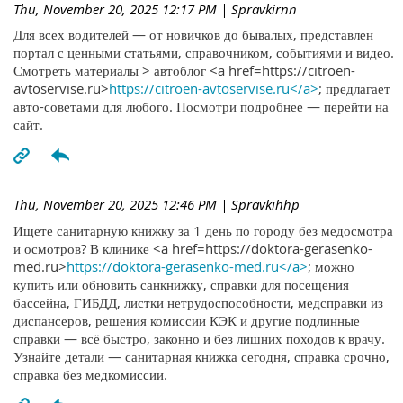
Thu, November 20, 2025 12:17 PM
| Spravkirnn
Для всех водителей — от новичков до бывалых, представлен
портал с ценными статьями, справочником, событиями и видео.
Смотреть материалы > автоблог <a href=https://citroen-
avtoservise.ru>
https://citroen-avtoservise.ru</a>
; предлагает
авто-советами для любого. Посмотри подробнее — перейти на
сайт.
Thu, November 20, 2025 12:46 PM
| Spravkihhp
Ищете санитарную книжку за 1 день по городу без медосмотра
и осмотров? В клинике <a href=https://doktora-gerasenko-
med.ru>
https://doktora-gerasenko-med.ru</a>
; можно
купить или обновить санкнижку, справки для посещения
бассейна, ГИБДД, листки нетрудоспособности, медсправки из
диспансеров, решения комиссии КЭК и другие подлинные
справки — всё быстро, законно и без лишних походов к врачу.
Узнайте детали — санитарная книжка сегодня, справка срочно,
справка без медкомиссии.