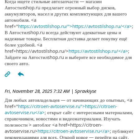
Когда ищете стильные автозапчасти — магазин
Автостилshop.ru предлагает огромный выбор дисков,
аккумуляторов, масел и других комплектующих для вашего
автомобиля. <a
href="
https://avtostilshop.ru/">https://avtostilshop.ru/</a>
;
В Автостилshop.ru всегда действуют адекватные цены и
надежные товары. Бесплатная доставка делает покупку ещё
более удобной. <a
href=https://avtostilshop.ru/>
https://avtostilshop.ru/</a>
;
Зайдите на Автостилshop.ru и выберите все необходимое для
своего авто.
Fri, November 28, 2025 7:32 AM
| Spravkiyse
Для любых автовладельцев — от начинающих до опытных, <a
href="
https://citroen-avtoservise.ru">https://citroen-
avtoservise.ru</a>
; открыт сайт с интересными материалами,
справочником, новостями и видеоматериалами. Изучать
полезности > автоблог <a href=https://citroen-
avtoservise.ru>
https://citroen-avtoservise.ru</a>
; публикует
рекомендациями для всех. Открой новое — перейти на сайт.