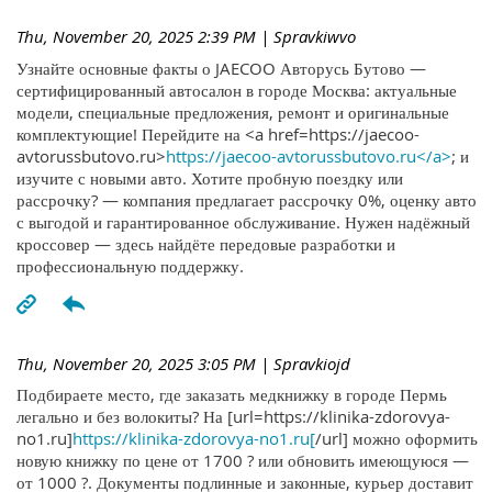
Thu, November 20, 2025 2:39 PM
| Spravkiwvo
Узнайте основные факты о JAECOO Авторусь Бутово —
сертифицированный автосалон в городе Москва: актуальные
модели, специальные предложения, ремонт и оригинальные
комплектующие! Перейдите на <a href=https://jaecoo-
avtorussbutovo.ru>
https://jaecoo-avtorussbutovo.ru</a>
; и
изучите с новыми авто. Хотите пробную поездку или
рассрочку? — компания предлагает рассрочку 0%, оценку авто
с выгодой и гарантированное обслуживание. Нужен надёжный
кроссовер — здесь найдёте передовые разработки и
профессиональную поддержку.
Thu, November 20, 2025 3:05 PM
| Spravkiojd
Подбираете место, где заказать медкнижку в городе Пермь
легально и без волокиты? На [url=https://klinika-zdorovya-
no1.ru]
https://klinika-zdorovya-no1.ru[
/url] можно оформить
новую книжку по цене от 1700 ? или обновить имеющуюся —
от 1000 ?. Документы подлинные и законные, курьер доставит