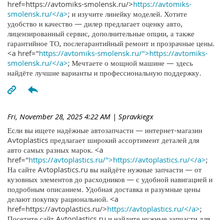
href=https://avtomiks-smolensk.ru/>
https://avtomiks-
smolensk.ru/</a>
; и изучите линейку моделей. Хотите
удобство и качество — дилер предлагает оценку авто,
лицензированный сервис, дополнительные опции, а также
гарантийное ТО, послегарантийный ремонт и прозрачные цены.
<a href="
https://avtomiks-smolensk.ru/">https://avtomiks-
smolensk.ru/</a>
; Мечтаете о мощной машине — здесь
найдёте лучшие варианты и профессиональную поддержку.
Fri, November 28, 2025 4:22 AM
| Spravkiegx
Если вы ищете надёжные автозапчасти — интернет-магазин
Avtoplastics предлагает широкий ассортимент деталей для
авто самых разных марок. <a
href="
https://avtoplastics.ru/">https://avtoplastics.ru/</a>
;
На сайте Avtoplastics.ru вы найдёте нужные запчасти — от
кузовных элементов до расходников — с удобной навигацией и
подробным описанием. Удобная доставка и разумные цены
делают покупку рациональной. <a
href=https://avtoplastics.ru/>
https://avtoplastics.ru/</a>
;
Посетите сайт Avtoplastics.ru и найдите нужные запчасти для