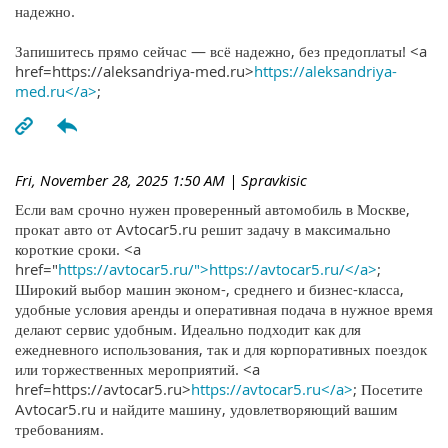
надежно.
Запишитесь прямо сейчас — всё надежно, без предоплаты! <a
href=https://aleksandriya-med.ru>
https://aleksandriya-
med.ru</a>
;
Fri, November 28, 2025 1:50 AM
| Spravkisic
Если вам срочно нужен проверенный автомобиль в Москве,
прокат авто от Avtocar5.ru решит задачу в максимально
короткие сроки. <a
href="
https://avtocar5.ru/">https://avtocar5.ru/</a>
;
Широкий выбор машин эконом-, среднего и бизнес-класса,
удобные условия аренды и оперативная подача в нужное время
делают сервис удобным. Идеально подходит как для
ежедневного использования, так и для корпоративных поездок
или торжественных мероприятий. <a
href=https://avtocar5.ru>
https://avtocar5.ru</a>
; Посетите
Avtocar5.ru и найдите машину, удовлетворяющий вашим
требованиям.