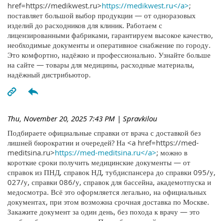
href=https://medikwest.ru>
https://medikwest.ru</a>
;
поставляет большой выбор продукции — от одноразовых
изделий до расходников для клиник. Работаем с
лицензированными фабриками, гарантируем высокое качество,
необходимые документы и оперативное снабжение по городу.
Это комфортно, надёжно и профессионально. Узнайте больше
на сайте — товары для медицины, расходные материалы,
надёжный дистрибьютор.
Thu, November 20, 2025 7:43 PM
| Spravkilou
Подбираете официальные справки от врача с доставкой без
лишней бюрократии и очередей? На <a href=https://med-
meditsina.ru>
https://med-meditsina.ru</a>
; можно в
короткие сроки получить медицинские документы — от
справок из ПНД, справок НД, тубдиспансера до справки 095/у,
027/у, справки 086/у, справок для бассейна, академотпуска и
медосмотра. Всё это оформляется легально, на официальных
документах, при этом возможна срочная доставка по Москве.
Закажите документ за один день, без похода к врачу — это