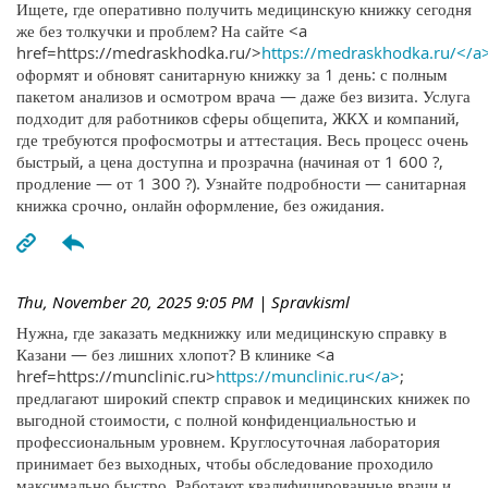
Ищете, где оперативно получить медицинскую книжку сегодня
же без толкучки и проблем? На сайте <a
href=https://medraskhodka.ru/>
https://medraskhodka.ru/</a
оформят и обновят санитарную книжку за 1 день: с полным
пакетом анализов и осмотром врача — даже без визита. Услуга
подходит для работников сферы общепита, ЖКХ и компаний,
где требуются профосмотры и аттестация. Весь процесс очень
быстрый, а цена доступна и прозрачна (начиная от 1 600 ?,
продление — от 1 300 ?). Узнайте подробности — санитарная
книжка срочно, онлайн оформление, без ожидания.
Thu, November 20, 2025 9:05 PM
| Spravkisml
Нужна, где заказать медкнижку или медицинскую справку в
Казани — без лишних хлопот? В клинике <a
href=https://munclinic.ru>
https://munclinic.ru</a>
;
предлагают широкий спектр справок и медицинских книжек по
выгодной стоимости, с полной конфиденциальностью и
профессиональным уровнем. Круглосуточная лаборатория
принимает без выходных, чтобы обследование проходило
максимально быстро. Работают квалифицированные врачи и