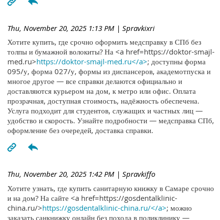
Thu, November 20, 2025 1:13 PM
| Spravkixri
Хотите купить, где срочно оформить медсправку в СПб без
толпы и бумажной волокиты? На <a href=https://doktor-smajl-
med.ru>
https://doktor-smajl-med.ru</a>
; доступны форма
095/у, форма 027/у, формы из диспансеров, академотпуска и
многое другое — все справки делаются официально и
доставляются курьером на дом, к метро или офис. Оплата
прозрачная, доступная стоимость, надёжность обеспечена.
Услуга подходит для студентов, служащих и частных лиц —
удобство и скорость. Узнайте подробности — медсправка СПб,
оформление без очередей, доставка справки.
Thu, November 20, 2025 1:42 PM
| Spravkiffo
Хотите узнать, где купить санитарную книжку в Самаре срочно
и на дом? На сайте <a href=https://gosdentalklinic-
china.ru/>
https://gosdentalklinic-china.ru/</a>
; можно
заказать санкнижку онлайн без похода в поликлинику —