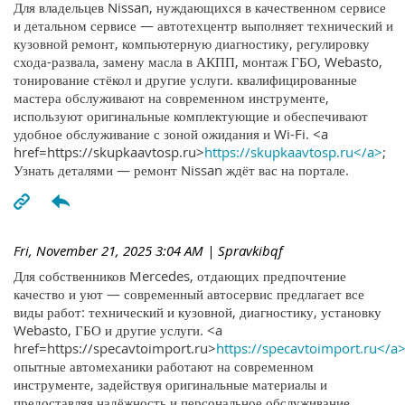
Для владельцев Nissan, нуждающихся в качественном сервисе
и детальном сервисе — автотехцентр выполняет технический и
кузовной ремонт, компьютерную диагностику, регулировку
схода-развала, замену масла в АКПП, монтаж ГБО, Webasto,
тонирование стёкол и другие услуги. квалифицированные
мастера обслуживают на современном инструменте,
используют оригинальные комплектующие и обеспечивают
удобное обслуживание с зоной ожидания и Wi-Fi. <a
href=https://skupkaavtosp.ru>
https://skupkaavtosp.ru</a>
;
Узнать деталями — ремонт Nissan ждёт вас на портале.
Fri, November 21, 2025 3:04 AM
| Spravkibqf
Для собственников Mercedes, отдающих предпочтение
качество и уют — современный автосервис предлагает все
виды работ: технический и кузовной, диагностику, установку
Webasto, ГБО и другие услуги. <a
href=https://specavtoimport.ru>
https://specavtoimport.ru</a
опытные автомеханики работают на современном
инструменте, задействуя оригинальные материалы и
предоставляя надёжность и персональное обслуживание.