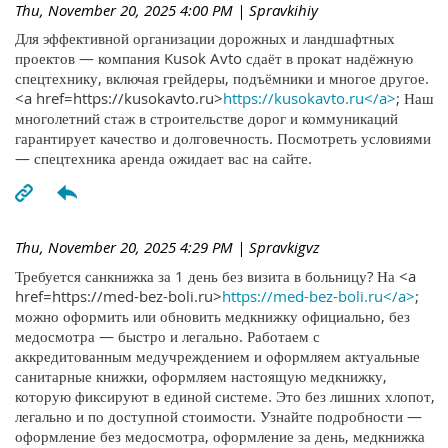
Thu, November 20, 2025 4:00 PM
| Spravkihiy
Для эффективной организации дорожных и ландшафтных
проектов — компания Kusok Avto сдаёт в прокат надёжную
спецтехнику, включая грейдеры, подъёмники и многое другое.
<a href=https://kusokavto.ru>
https://kusokavto.ru</a>
; Наш
многолетний стаж в строительстве дорог и коммуникаций
гарантирует качество и долговечность. Посмотреть условиями
— спецтехника аренда ожидает вас на сайте.
Thu, November 20, 2025 4:29 PM
| Spravkigvz
Требуется санкнижка за 1 день без визита в больницу? На <a
href=https://med-bez-boli.ru>
https://med-bez-boli.ru</a>
;
можно оформить или обновить медкнижку официально, без
медосмотра — быстро и легально. Работаем с
аккредитованным медучреждением и оформляем актуальные
санитарные книжки, оформляем настоящую медкнижку,
которую фиксируют в единой системе. Это без лишних хлопот,
легально и по доступной стоимости. Узнайте подробности —
оформление без медосмотра, оформление за день, медкнижка