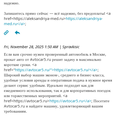
надежно.
Запишитесь прямо сейчас — всё надежно, без предоплаты! <a
href=https://aleksandriya-med.ru>
https://aleksandriya-
med.ru</a>
;
Fri, November 28, 2025 1:50 AM
| Spravkisic
Если вам срочно нужен проверенный автомобиль в Москве,
прокат авто от Avtocar5.ru решит задачу в максимально
короткие сроки. <a
href="
https://avtocar5.ru/">https://avtocar5.ru/</a>
;
Широкий выбор машин эконом-, среднего и бизнес-класса,
удобные условия аренды и оперативная подача в нужное время
делают сервис удобным. Идеально подходит как для
ежедневного использования, так и для корпоративных поездок
или торжественных мероприятий. <a
href=https://avtocar5.ru>
https://avtocar5.ru</a>
; Посетите
Avtocar5.ru и найдите машину, удовлетворяющий вашим
требованиям.