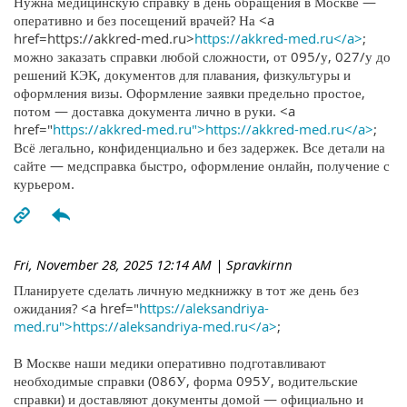
Нужна медицинскую справку в день обращения в Москве —
оперативно и без посещений врачей? На <a
href=https://akkred-med.ru>
https://akkred-med.ru</a>
;
можно заказать справки любой сложности, от 095/у, 027/у до
решений КЭК, документов для плавания, физкультуры и
оформления визы. Оформление заявки предельно простое,
потом — доставка документа лично в руки. <a
href="
https://akkred-med.ru">https://akkred-med.ru</a>
;
Всё легально, конфиденциально и без задержек. Все детали на
сайте — медсправка быстро, оформление онлайн, получение с
курьером.
Fri, November 28, 2025 12:14 AM
| Spravkirnn
Планируете сделать личную медкнижку в тот же день без
ожидания? <a href="
https://aleksandriya-
med.ru">https://aleksandriya-med.ru</a>
;
В Москве наши медики оперативно подготавливают
необходимые справки (086У, форма 095У, водительские
справки) и доставляют документы домой — официально и