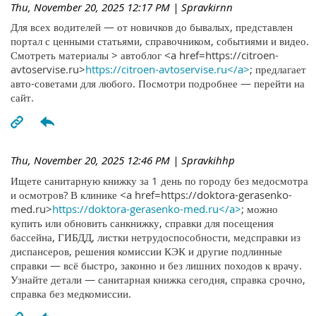
Thu, November 20, 2025 12:17 PM
| Spravkirnn
Для всех водителей — от новичков до бывалых, представлен
портал с ценными статьями, справочником, событиями и видео.
Смотреть материалы > автоблог <a href=https://citroen-
avtoservise.ru>
https://citroen-avtoservise.ru</a>
; предлагает
авто-советами для любого. Посмотри подробнее — перейти на
сайт.
Thu, November 20, 2025 12:46 PM
| Spravkihhp
Ищете санитарную книжку за 1 день по городу без медосмотра
и осмотров? В клинике <a href=https://doktora-gerasenko-
med.ru>
https://doktora-gerasenko-med.ru</a>
; можно
купить или обновить санкнижку, справки для посещения
бассейна, ГИБДД, листки нетрудоспособности, медсправки из
диспансеров, решения комиссии КЭК и другие подлинные
справки — всё быстро, законно и без лишних походов к врачу.
Узнайте детали — санитарная книжка сегодня, справка срочно,
справка без медкомиссии.