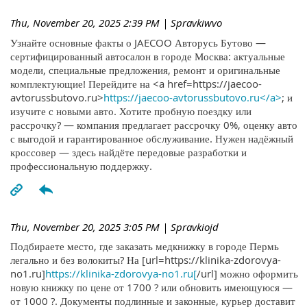
Thu, November 20, 2025 2:39 PM
| Spravkiwvo
Узнайте основные факты о JAECOO Авторусь Бутово —
сертифицированный автосалон в городе Москва: актуальные
модели, специальные предложения, ремонт и оригинальные
комплектующие! Перейдите на <a href=https://jaecoo-
avtorussbutovo.ru>
https://jaecoo-avtorussbutovo.ru</a>
; и
изучите с новыми авто. Хотите пробную поездку или
рассрочку? — компания предлагает рассрочку 0%, оценку авто
с выгодой и гарантированное обслуживание. Нужен надёжный
кроссовер — здесь найдёте передовые разработки и
профессиональную поддержку.
Thu, November 20, 2025 3:05 PM
| Spravkiojd
Подбираете место, где заказать медкнижку в городе Пермь
легально и без волокиты? На [url=https://klinika-zdorovya-
no1.ru]
https://klinika-zdorovya-no1.ru[
/url] можно оформить
новую книжку по цене от 1700 ? или обновить имеющуюся —
от 1000 ?. Документы подлинные и законные, курьер доставит