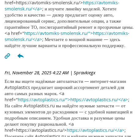
href=https://avtomiks-smolensk.ru/>
https://avtomiks-
smolensk.ru/</a>
; и изучите линейку моделей. Хотите
удобство и качество — дилер предлагает оценку авто,
лицензированный сервис, дополнительные опции, а также
гарантийное ТО, послегарантийный ремонт и прозрачные цены.
<a href="
https://avtomiks-smolensk.ru/">https://avtomiks-
smolensk.ru/</a>
; Мечтаете о мощной машине — здесь
найдёте лучшие варианты и профессиональную поддержку.
Fri, November 28, 2025 4:22 AM
| Spravkiegx
Если вы ищете надёжные автозапчасти — интернет-магазин
Avtoplastics предлагает широкий ассортимент деталей для
авто самых разных марок. <a
href="
https://avtoplastics.ru/">https://avtoplastics.ru/</a>
;
На сайте Avtoplastics.ru вы найдёте нужные запчасти — от
кузовных элементов до расходников — с удобной навигацией и
подробным описанием. Удобная доставка и разумные цены
делают покупку рациональной. <a
href=https://avtoplastics.ru/>
https://avtoplastics.ru/</a>
;
Посетите сайт Avtoplastics.ru и найдите нужные запчасти для