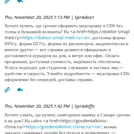
Thu, November 20, 2025 1:13 PM
| Spravkixri
Хотите купить, где срочно оформить медсправку в СПб без
толпы и бумажной волокиты? На <a href=https://doktor-smajl-
med.ru>
https://doktor-smajl-med.ru</a>
; доступны форма
095/у, форма 027/у, формы из диспансеров, академотпуска и
многое другое — все справки делаются официально и
доставляются курьером на дом, к метро или офис. Оплата
прозрачная, доступная стоимость, надёжность обеспечена.
Услуга подходит для студентов, служащих и частных лиц —
удобство и скорость. Узнайте подробности — медсправка СПб,
оформление без очередей, доставка справки.
Thu, November 20, 2025 1:42 PM
| Spravkiffo
Хотите узнать, где купить санитарную книжку в Самаре срочно
и на дом? На сайте <a href=https://gosdentalklinic-
china.ru/>
https://gosdentalklinic-china.ru/</a>
; можно
заказать санкнижку онлайн без похода в поликлинику —