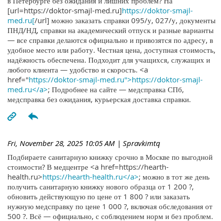
в Петербурге без ожидания и лишних проблем? На
[url=https://doktor-smajl-med.ru]
https://doktor-smajl-
med.ru[
/url] можно заказать справки 095/у, 027/у, документы
ПНД/НД, справки на академический отпуск и разные варианты
— все справки делаются официально и привозятся по адресу, в
удобное место или работу. Честная цена, доступная стоимость,
надёжность обеспечена. Подходит для учащихся, служащих и
любого клиента — удобство и скорость. <a
href="
https://doktor-smajl-med.ru">https://doktor-smajl-
med.ru</a>
; Подробнее на сайте — медсправка СПб,
медсправка без ожидания, курьерская доставка справки.
Fri, November 28, 2025 10:05 AM
| Spravkimtq
Подбираете санитарную книжку срочно в Москве по выгодной
стоимости? В медцентре <a href=https://hearth-
health.ru>
https://hearth-health.ru</a>
; можно в тот же день
получить санитарную книжку нового образца от 1 200 ?,
обновить действующую по цене от 1 800 ? или заказать
нужную медсправку по цене 1 000 ?, включая обследования от
500 ?. Всё — официально, с соблюдением норм и без проблем.