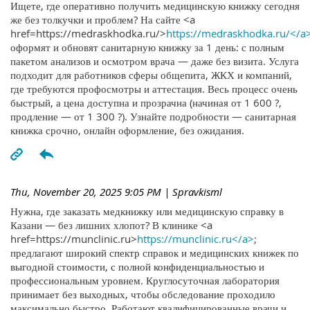
Ищете, где оперативно получить медицинскую книжку сегодня
же без толкучки и проблем? На сайте <a
href=https://medraskhodka.ru/>
https://medraskhodka.ru/</a
оформят и обновят санитарную книжку за 1 день: с полным
пакетом анализов и осмотром врача — даже без визита. Услуга
подходит для работников сферы общепита, ЖКХ и компаний,
где требуются профосмотры и аттестация. Весь процесс очень
быстрый, а цена доступна и прозрачна (начиная от 1 600 ?,
продление — от 1 300 ?). Узнайте подробности — санитарная
книжка срочно, онлайн оформление, без ожидания.
Thu, November 20, 2025 9:05 PM
| Spravkisml
Нужна, где заказать медкнижку или медицинскую справку в
Казани — без лишних хлопот? В клинике <a
href=https://munclinic.ru>
https://munclinic.ru</a>
;
предлагают широкий спектр справок и медицинских книжек по
выгодной стоимости, с полной конфиденциальностью и
профессиональным уровнем. Круглосуточная лаборатория
принимает без выходных, чтобы обследование проходило
максимально быстро. Работают квалифицированные врачи и