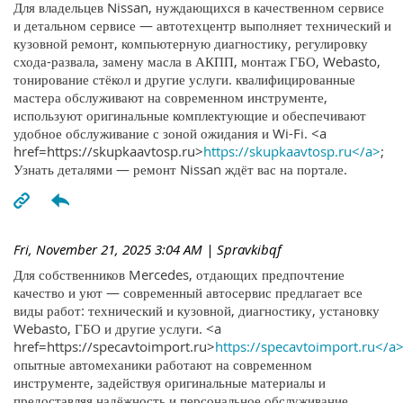
Для владельцев Nissan, нуждающихся в качественном сервисе
и детальном сервисе — автотехцентр выполняет технический и
кузовной ремонт, компьютерную диагностику, регулировку
схода-развала, замену масла в АКПП, монтаж ГБО, Webasto,
тонирование стёкол и другие услуги. квалифицированные
мастера обслуживают на современном инструменте,
используют оригинальные комплектующие и обеспечивают
удобное обслуживание с зоной ожидания и Wi-Fi. <a
href=https://skupkaavtosp.ru>
https://skupkaavtosp.ru</a>
;
Узнать деталями — ремонт Nissan ждёт вас на портале.
Fri, November 21, 2025 3:04 AM
| Spravkibqf
Для собственников Mercedes, отдающих предпочтение
качество и уют — современный автосервис предлагает все
виды работ: технический и кузовной, диагностику, установку
Webasto, ГБО и другие услуги. <a
href=https://specavtoimport.ru>
https://specavtoimport.ru</a
опытные автомеханики работают на современном
инструменте, задействуя оригинальные материалы и
предоставляя надёжность и персональное обслуживание.