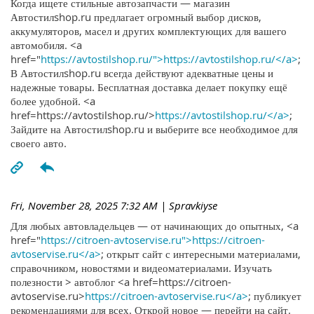
Когда ищете стильные автозапчасти — магазин
Автостилshop.ru предлагает огромный выбор дисков,
аккумуляторов, масел и других комплектующих для вашего
автомобиля. <a
href="
https://avtostilshop.ru/">https://avtostilshop.ru/</a>
;
В Автостилshop.ru всегда действуют адекватные цены и
надежные товары. Бесплатная доставка делает покупку ещё
более удобной. <a
href=https://avtostilshop.ru/>
https://avtostilshop.ru/</a>
;
Зайдите на Автостилshop.ru и выберите все необходимое для
своего авто.
Fri, November 28, 2025 7:32 AM
| Spravkiyse
Для любых автовладельцев — от начинающих до опытных, <a
href="
https://citroen-avtoservise.ru">https://citroen-
avtoservise.ru</a>
; открыт сайт с интересными материалами,
справочником, новостями и видеоматериалами. Изучать
полезности > автоблог <a href=https://citroen-
avtoservise.ru>
https://citroen-avtoservise.ru</a>
; публикует
рекомендациями для всех. Открой новое — перейти на сайт.