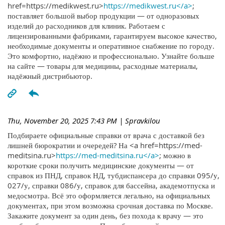
href=https://medikwest.ru>
https://medikwest.ru</a>
;
поставляет большой выбор продукции — от одноразовых
изделий до расходников для клиник. Работаем с
лицензированными фабриками, гарантируем высокое качество,
необходимые документы и оперативное снабжение по городу.
Это комфортно, надёжно и профессионально. Узнайте больше
на сайте — товары для медицины, расходные материалы,
надёжный дистрибьютор.
Thu, November 20, 2025 7:43 PM
| Spravkilou
Подбираете официальные справки от врача с доставкой без
лишней бюрократии и очередей? На <a href=https://med-
meditsina.ru>
https://med-meditsina.ru</a>
; можно в
короткие сроки получить медицинские документы — от
справок из ПНД, справок НД, тубдиспансера до справки 095/у,
027/у, справки 086/у, справок для бассейна, академотпуска и
медосмотра. Всё это оформляется легально, на официальных
документах, при этом возможна срочная доставка по Москве.
Закажите документ за один день, без похода к врачу — это