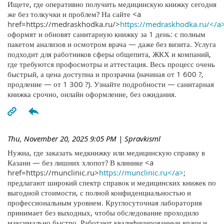
Ищете, где оперативно получить медицинскую книжку сегодня
же без толкучки и проблем? На сайте <a
href=https://medraskhodka.ru/>
https://medraskhodka.ru/</a
оформят и обновят санитарную книжку за 1 день: с полным
пакетом анализов и осмотром врача — даже без визита. Услуга
подходит для работников сферы общепита, ЖКХ и компаний,
где требуются профосмотры и аттестация. Весь процесс очень
быстрый, а цена доступна и прозрачна (начиная от 1 600 ?,
продление — от 1 300 ?). Узнайте подробности — санитарная
книжка срочно, онлайн оформление, без ожидания.
Thu, November 20, 2025 9:05 PM
| Spravkisml
Нужна, где заказать медкнижку или медицинскую справку в
Казани — без лишних хлопот? В клинике <a
href=https://munclinic.ru>
https://munclinic.ru</a>
;
предлагают широкий спектр справок и медицинских книжек по
выгодной стоимости, с полной конфиденциальностью и
профессиональным уровнем. Круглосуточная лаборатория
принимает без выходных, чтобы обследование проходило
максимально быстро. Работают квалифицированные врачи и