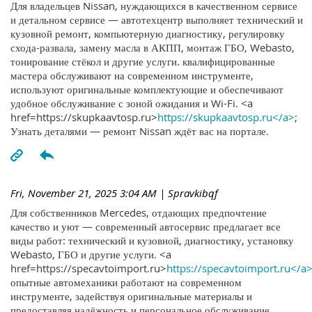
Для владельцев Nissan, нуждающихся в качественном сервисе
и детальном сервисе — автотехцентр выполняет технический и
кузовной ремонт, компьютерную диагностику, регулировку
схода-развала, замену масла в АКПП, монтаж ГБО, Webasto,
тонирование стёкол и другие услуги. квалифицированные
мастера обслуживают на современном инструменте,
используют оригинальные комплектующие и обеспечивают
удобное обслуживание с зоной ожидания и Wi-Fi. <a
href=https://skupkaavtosp.ru>
https://skupkaavtosp.ru</a>
;
Узнать деталями — ремонт Nissan ждёт вас на портале.
Fri, November 21, 2025 3:04 AM
| Spravkibqf
Для собственников Mercedes, отдающих предпочтение
качество и уют — современный автосервис предлагает все
виды работ: технический и кузовной, диагностику, установку
Webasto, ГБО и другие услуги. <a
href=https://specavtoimport.ru>
https://specavtoimport.ru</a
опытные автомеханики работают на современном
инструменте, задействуя оригинальные материалы и
предоставляя надёжность и персональное обслуживание.