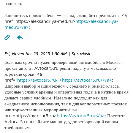
надежно.
Запишитесь прямо сейчас — всё надежно, без предоплаты! <a
href=https://aleksandriya-med.ru>
https://aleksandriya-
med.ru</a>
;
Fri, November 28, 2025 1:50 AM
| Spravkisic
Если вам срочно нужен проверенный автомобиль в Москве,
прокат авто от Avtocar5.ru решит задачу в максимально
короткие сроки. <a
href="
https://avtocar5.ru/">https://avtocar5.ru/</a>
;
Широкий выбор машин эконом-, среднего и бизнес-класса,
удобные условия аренды и оперативная подача в нужное время
делают сервис удобным. Идеально подходит как для
ежедневного использования, так и для корпоративных поездок
или торжественных мероприятий. <a
href=https://avtocar5.ru>
https://avtocar5.ru</a>
; Посетите
Avtocar5.ru и найдите машину, удовлетворяющий вашим
требованиям.