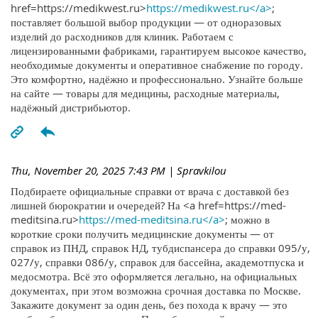
href=https://medikwest.ru>
https://medikwest.ru</a>
;
поставляет большой выбор продукции — от одноразовых
изделий до расходников для клиник. Работаем с
лицензированными фабриками, гарантируем высокое качество,
необходимые документы и оперативное снабжение по городу.
Это комфортно, надёжно и профессионально. Узнайте больше
на сайте — товары для медицины, расходные материалы,
надёжный дистрибьютор.
Thu, November 20, 2025 7:43 PM
| Spravkilou
Подбираете официальные справки от врача с доставкой без
лишней бюрократии и очередей? На <a href=https://med-
meditsina.ru>
https://med-meditsina.ru</a>
; можно в
короткие сроки получить медицинские документы — от
справок из ПНД, справок НД, тубдиспансера до справки 095/у,
027/у, справки 086/у, справок для бассейна, академотпуска и
медосмотра. Всё это оформляется легально, на официальных
документах, при этом возможна срочная доставка по Москве.
Закажите документ за один день, без похода к врачу — это