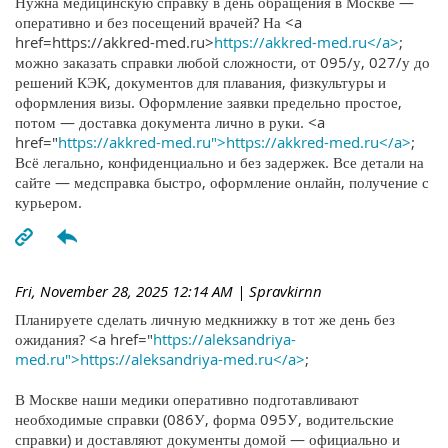
Нужна медицинскую справку в день обращения в Москве —
оперативно и без посещений врачей? На <a
href=https://akkred-med.ru>
https://akkred-med.ru</a>
;
можно заказать справки любой сложности, от 095/у, 027/у до
решений КЭК, документов для плавания, физкультуры и
оформления визы. Оформление заявки предельно простое,
потом — доставка документа лично в руки. <a
href="
https://akkred-med.ru">https://akkred-med.ru</a>
;
Всё легально, конфиденциально и без задержек. Все детали на
сайте — медсправка быстро, оформление онлайн, получение с
курьером.
Fri, November 28, 2025 12:14 AM
| Spravkirnn
Планируете сделать личную медкнижку в тот же день без
ожидания? <a href="
https://aleksandriya-
med.ru">https://aleksandriya-med.ru</a>
;
В Москве наши медики оперативно подготавливают
необходимые справки (086У, форма 095У, водительские
справки) и доставляют документы домой — официально и