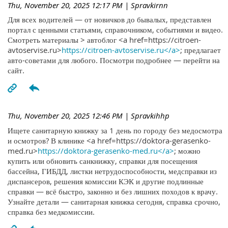
Thu, November 20, 2025 12:17 PM
| Spravkirnn
Для всех водителей — от новичков до бывалых, представлен
портал с ценными статьями, справочником, событиями и видео.
Смотреть материалы > автоблог <a href=https://citroen-
avtoservise.ru>
https://citroen-avtoservise.ru</a>
; предлагает
авто-советами для любого. Посмотри подробнее — перейти на
сайт.
Thu, November 20, 2025 12:46 PM
| Spravkihhp
Ищете санитарную книжку за 1 день по городу без медосмотра
и осмотров? В клинике <a href=https://doktora-gerasenko-
med.ru>
https://doktora-gerasenko-med.ru</a>
; можно
купить или обновить санкнижку, справки для посещения
бассейна, ГИБДД, листки нетрудоспособности, медсправки из
диспансеров, решения комиссии КЭК и другие подлинные
справки — всё быстро, законно и без лишних походов к врачу.
Узнайте детали — санитарная книжка сегодня, справка срочно,
справка без медкомиссии.