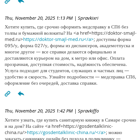
Thu, November 20, 2025 1:13 PM
| Spravkixri
Хотите купить, где срочно оформить медсправку в СПб без
толпы и бумажной волокиты? На <a href=https://doktor-smajl-
med.ru>
https://doktor-smajl-med.ru</a>
; доступны форма
095/у, форма 027/у, формы из диспансеров, академотпуска и
многое другое — все справки делаются официально и
доставляются курьером на дом, к метро или офис. Оплата
прозрачная, доступная стоимость, надёжность обеспечена.
Услуга подходит для студентов, служащих и частных лиц —
удобство и скорость. Узнайте подробности — медсправка СПб,
оформление без очередей, доставка справки.
Thu, November 20, 2025 1:42 PM
| Spravkiffo
Хотите узнать, где купить санитарную книжку в Самаре срочно
и на дом? На сайте <a href=https://gosdentalklinic-
china.ru/>
https://gosdentalklinic-china.ru/</a>
; можно
заказать санкнижку онлайн без похода в поликлинику —