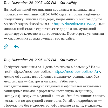
Thu, November 20, 2025 4:00 PM
| Spravkihiy
Для эффективной организации дорожных и ландшафтных
проектов — компания Kusok Avto сдаёт в прокат надёжную
спецтехнику, включая грейдеры, подъёмники и многое другое.
<a href=https://kusokavto.ru>
https://kusokavto.ru</a>
; Наш
многолетний стаж в строительстве дорог и коммуникаций
гарантирует качество и долговечность. Посмотреть условиями
— спецтехника аренда ожидает вас на сайте.
Thu, November 20, 2025 4:29 PM
| Spravkigvz
Требуется санкнижка за 1 день без визита в больницу? На <a
href=https://med-bez-boli.ru>
https://med-bez-boli.ru</a>
;
можно оформить или обновить медкнижку официально, без
медосмотра — быстро и легально. Работаем с
аккредитованным медучреждением и оформляем актуальные
санитарные книжки, оформляем настоящую медкнижку,
которую фиксируют в единой системе. Это без лишних хлопот,
легально и по доступной стоимости. Узнайте подробности —
оформление без медосмотра, оформление за день, медкнижка