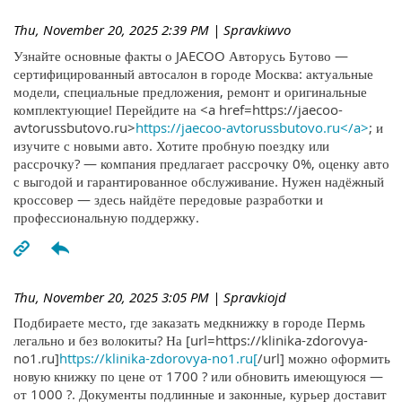
Thu, November 20, 2025 2:39 PM
| Spravkiwvo
Узнайте основные факты о JAECOO Авторусь Бутово —
сертифицированный автосалон в городе Москва: актуальные
модели, специальные предложения, ремонт и оригинальные
комплектующие! Перейдите на <a href=https://jaecoo-
avtorussbutovo.ru>
https://jaecoo-avtorussbutovo.ru</a>
; и
изучите с новыми авто. Хотите пробную поездку или
рассрочку? — компания предлагает рассрочку 0%, оценку авто
с выгодой и гарантированное обслуживание. Нужен надёжный
кроссовер — здесь найдёте передовые разработки и
профессиональную поддержку.
Thu, November 20, 2025 3:05 PM
| Spravkiojd
Подбираете место, где заказать медкнижку в городе Пермь
легально и без волокиты? На [url=https://klinika-zdorovya-
no1.ru]
https://klinika-zdorovya-no1.ru[
/url] можно оформить
новую книжку по цене от 1700 ? или обновить имеющуюся —
от 1000 ?. Документы подлинные и законные, курьер доставит