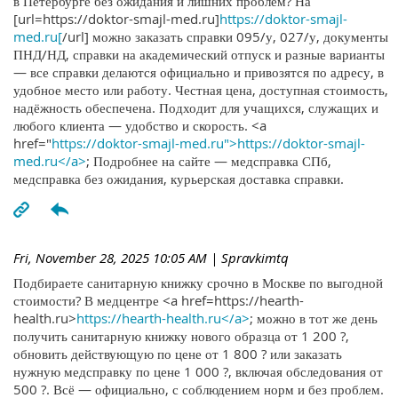
в Петербурге без ожидания и лишних проблем? На
[url=https://doktor-smajl-med.ru]
https://doktor-smajl-
med.ru[
/url] можно заказать справки 095/у, 027/у, документы
ПНД/НД, справки на академический отпуск и разные варианты
— все справки делаются официально и привозятся по адресу, в
удобное место или работу. Честная цена, доступная стоимость,
надёжность обеспечена. Подходит для учащихся, служащих и
любого клиента — удобство и скорость. <a
href="
https://doktor-smajl-med.ru">https://doktor-smajl-
med.ru</a>
; Подробнее на сайте — медсправка СПб,
медсправка без ожидания, курьерская доставка справки.
Fri, November 28, 2025 10:05 AM
| Spravkimtq
Подбираете санитарную книжку срочно в Москве по выгодной
стоимости? В медцентре <a href=https://hearth-
health.ru>
https://hearth-health.ru</a>
; можно в тот же день
получить санитарную книжку нового образца от 1 200 ?,
обновить действующую по цене от 1 800 ? или заказать
нужную медсправку по цене 1 000 ?, включая обследования от
500 ?. Всё — официально, с соблюдением норм и без проблем.