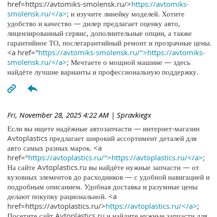
href=https://avtomiks-smolensk.ru/>
https://avtomiks-
smolensk.ru/</a>
; и изучите линейку моделей. Хотите
удобство и качество — дилер предлагает оценку авто,
лицензированный сервис, дополнительные опции, а также
гарантийное ТО, послегарантийный ремонт и прозрачные цены.
<a href="
https://avtomiks-smolensk.ru/">https://avtomiks-
smolensk.ru/</a>
; Мечтаете о мощной машине — здесь
найдёте лучшие варианты и профессиональную поддержку.
Fri, November 28, 2025 4:22 AM
| Spravkiegx
Если вы ищете надёжные автозапчасти — интернет-магазин
Avtoplastics предлагает широкий ассортимент деталей для
авто самых разных марок. <a
href="
https://avtoplastics.ru/">https://avtoplastics.ru/</a>
;
На сайте Avtoplastics.ru вы найдёте нужные запчасти — от
кузовных элементов до расходников — с удобной навигацией и
подробным описанием. Удобная доставка и разумные цены
делают покупку рациональной. <a
href=https://avtoplastics.ru/>
https://avtoplastics.ru/</a>
;
Посетите сайт Avtoplastics.ru и найдите нужные запчасти для