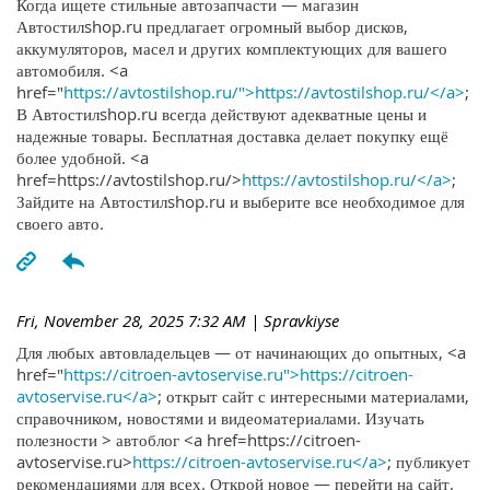
Когда ищете стильные автозапчасти — магазин
Автостилshop.ru предлагает огромный выбор дисков,
аккумуляторов, масел и других комплектующих для вашего
автомобиля. <a
href="
https://avtostilshop.ru/">https://avtostilshop.ru/</a>
;
В Автостилshop.ru всегда действуют адекватные цены и
надежные товары. Бесплатная доставка делает покупку ещё
более удобной. <a
href=https://avtostilshop.ru/>
https://avtostilshop.ru/</a>
;
Зайдите на Автостилshop.ru и выберите все необходимое для
своего авто.
Fri, November 28, 2025 7:32 AM
| Spravkiyse
Для любых автовладельцев — от начинающих до опытных, <a
href="
https://citroen-avtoservise.ru">https://citroen-
avtoservise.ru</a>
; открыт сайт с интересными материалами,
справочником, новостями и видеоматериалами. Изучать
полезности > автоблог <a href=https://citroen-
avtoservise.ru>
https://citroen-avtoservise.ru</a>
; публикует
рекомендациями для всех. Открой новое — перейти на сайт.