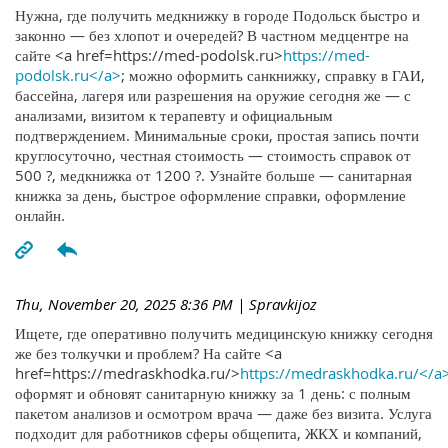
Нужна, где получить медкнижку в городе Подольск быстро и
законно — без хлопот и очередей? В частном медцентре на
сайте <a href=https://med-podolsk.ru>
https://med-
podolsk.ru</a>
; можно оформить санкнижку, справку в ГАИ,
бассейна, лагеря или разрешения на оружие сегодня же — с
анализами, визитом к терапевту и официальным
подтверждением. Минимальные сроки, простая запись почти
круглосуточно, честная стоимость — стоимость справок от
500 ?, медкнижка от 1200 ?. Узнайте больше — санитарная
книжка за день, быстрое оформление справки, оформление
онлайн.
Thu, November 20, 2025 8:36 PM
| Spravkijoz
Ищете, где оперативно получить медицинскую книжку сегодня
же без толкучки и проблем? На сайте <a
href=https://medraskhodka.ru/>
https://medraskhodka.ru/</a
оформят и обновят санитарную книжку за 1 день: с полным
пакетом анализов и осмотром врача — даже без визита. Услуга
подходит для работников сферы общепита, ЖКХ и компаний,