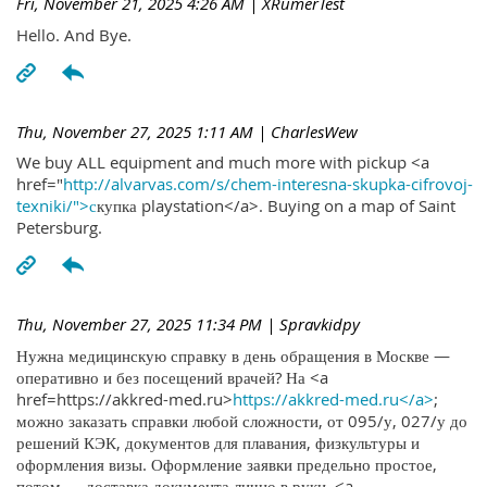
Fri, November 21, 2025 4:26 AM
| XRumerTest
Hello. And Bye.
Thu, November 27, 2025 1:11 AM
| CharlesWew
We buy ALL equipment and much more with pickup <a
href="
http://alvarvas.com/s/chem-interesna-skupka-cifrovoj-
texniki/">с
купка playstation</a>. Buying on a map of Saint
Petersburg.
Thu, November 27, 2025 11:34 PM
| Spravkidpy
Нужна медицинскую справку в день обращения в Москве —
оперативно и без посещений врачей? На <a
href=https://akkred-med.ru>
https://akkred-med.ru</a>
;
можно заказать справки любой сложности, от 095/у, 027/у до
решений КЭК, документов для плавания, физкультуры и
оформления визы. Оформление заявки предельно простое,
потом — доставка документа лично в руки. <a