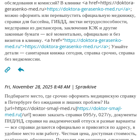
обследования и комиссий? В клинике <a href=https://doktora-
gerasenko-med.ru>
https://doktora-gerasenko-med.ru</a>
;
можно оформить или перевыпустить официальную медкнижку,
справки для бассейна, ГИБДД, листки нетрудоспособности,
медсправки из диспансеров, заключения КЭК и другие
законные бумаги — всё моментально, официально и без
визитов в клинику. <a href="
https://doktora-gerasenko-
med.ru">https://doktora-gerasenko-med.ru</a>
; Узнайте
детали — санитарная книжка сегодня, справка срочно, справка
без медкомиссии.
Fri, November 28, 2025 8:48 AM
| Spravkiive
Подбираете место, где срочно оформить медицинскую справку
в Петербурге без ожидания и лишних проблем? На
[url=https://doktor-smajl-med.ru]
https://doktor-smajl-
med.ru[
/url] можно заказать справки 095/у, 027/у, документы
ПНД/НД, справки на академический отпуск и разные варианты
— все справки делаются официально и привозятся по адресу, в
удобное место или работу. Честная цена, доступная стоимость,
надёжность обеспечена. Подходит для учащихся, служащих и