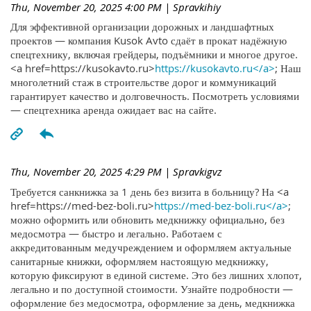
Thu, November 20, 2025 4:00 PM
| Spravkihiy
Для эффективной организации дорожных и ландшафтных
проектов — компания Kusok Avto сдаёт в прокат надёжную
спецтехнику, включая грейдеры, подъёмники и многое другое.
<a href=https://kusokavto.ru>
https://kusokavto.ru</a>
; Наш
многолетний стаж в строительстве дорог и коммуникаций
гарантирует качество и долговечность. Посмотреть условиями
— спецтехника аренда ожидает вас на сайте.
Thu, November 20, 2025 4:29 PM
| Spravkigvz
Требуется санкнижка за 1 день без визита в больницу? На <a
href=https://med-bez-boli.ru>
https://med-bez-boli.ru</a>
;
можно оформить или обновить медкнижку официально, без
медосмотра — быстро и легально. Работаем с
аккредитованным медучреждением и оформляем актуальные
санитарные книжки, оформляем настоящую медкнижку,
которую фиксируют в единой системе. Это без лишних хлопот,
легально и по доступной стоимости. Узнайте подробности —
оформление без медосмотра, оформление за день, медкнижка