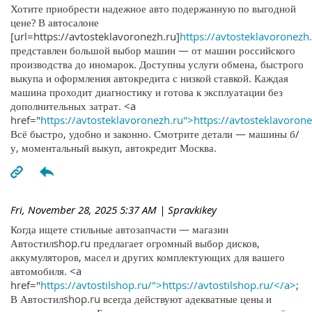
Хотите приобрести надежное авто подержанную по выгодной
цене? В автосалоне
[url=https://avtosteklavoronezh.ru]
https://avtosteklavoronezh.
представлен большой выбор машин — от машин российского
производства до иномарок. Доступны услуги обмена, быстрого
выкупа и оформления автокредита с низкой ставкой. Каждая
машина проходит диагностику и готова к эксплуатации без
дополнительных затрат. <a
href="
https://avtosteklavoronezh.ru">https://avtosteklavoron
Всё быстро, удобно и законно. Смотрите детали — машины б/
у, моментальный выкуп, автокредит Москва.
Fri, November 28, 2025 5:37 AM
| Spravkikey
Когда ищете стильные автозапчасти — магазин
Автостилshop.ru предлагает огромный выбор дисков,
аккумуляторов, масел и других комплектующих для вашего
автомобиля. <a
href="
https://avtostilshop.ru/">https://avtostilshop.ru/</a>
;
В Автостилshop.ru всегда действуют адекватные цены и