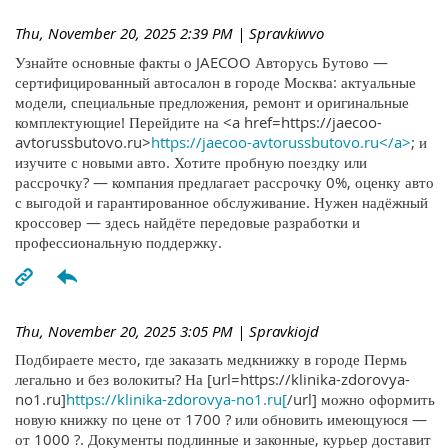
Thu, November 20, 2025 2:39 PM
| Spravkiwvo
Узнайте основные факты о JAECOO Авторусь Бутово —
сертифицированный автосалон в городе Москва: актуальные
модели, специальные предложения, ремонт и оригинальные
комплектующие! Перейдите на <a href=https://jaecoo-
avtorussbutovo.ru>
https://jaecoo-avtorussbutovo.ru</a>
; и
изучите с новыми авто. Хотите пробную поездку или
рассрочку? — компания предлагает рассрочку 0%, оценку авто
с выгодой и гарантированное обслуживание. Нужен надёжный
кроссовер — здесь найдёте передовые разработки и
профессиональную поддержку.
Thu, November 20, 2025 3:05 PM
| Spravkiojd
Подбираете место, где заказать медкнижку в городе Пермь
легально и без волокиты? На [url=https://klinika-zdorovya-
no1.ru]
https://klinika-zdorovya-no1.ru[
/url] можно оформить
новую книжку по цене от 1700 ? или обновить имеющуюся —
от 1000 ?. Документы подлинные и законные, курьер доставит