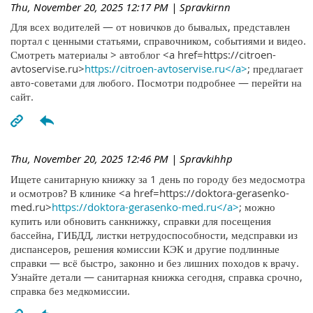
Thu, November 20, 2025 12:17 PM
| Spravkirnn
Для всех водителей — от новичков до бывалых, представлен
портал с ценными статьями, справочником, событиями и видео.
Смотреть материалы > автоблог <a href=https://citroen-
avtoservise.ru>
https://citroen-avtoservise.ru</a>
; предлагает
авто-советами для любого. Посмотри подробнее — перейти на
сайт.
Thu, November 20, 2025 12:46 PM
| Spravkihhp
Ищете санитарную книжку за 1 день по городу без медосмотра
и осмотров? В клинике <a href=https://doktora-gerasenko-
med.ru>
https://doktora-gerasenko-med.ru</a>
; можно
купить или обновить санкнижку, справки для посещения
бассейна, ГИБДД, листки нетрудоспособности, медсправки из
диспансеров, решения комиссии КЭК и другие подлинные
справки — всё быстро, законно и без лишних походов к врачу.
Узнайте детали — санитарная книжка сегодня, справка срочно,
справка без медкомиссии.