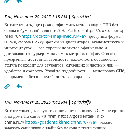
Thu, November 20, 2025 1:13 PM
| Spravkixri
Хотите купить, где срочно оформить медсправку в СПб без
толпы и бумажной волокиты? На <a href=https://doktor-smajl-
med.ru>
https://doktor-smajl-med.ru</a>
; доступны форма
095/у, форма 027/у, формы из диспансеров, академотпуска и
многое другое — все справки делаются официально и
доставляются курьером на дом, к метро или офис. Оплата
прозрачная, доступная стоимость, надёжность обеспечена.
Услуга подходит для студентов, служащих и частных лиц —
удобство и скорость. Узнайте подробности — медсправка СПб,
оформление без очередей, доставка справки.
Thu, November 20, 2025 1:42 PM
| Spravkiffo
Хотите узнать, где купить санитарную книжку в Самаре срочно
и на дом? На сайте <a href=https://gosdentalklinic-
china.ru/>
https://gosdentalklinic-china.ru/</a>
; можно
заказать санкнижку онлайн без похода в поликлинику —