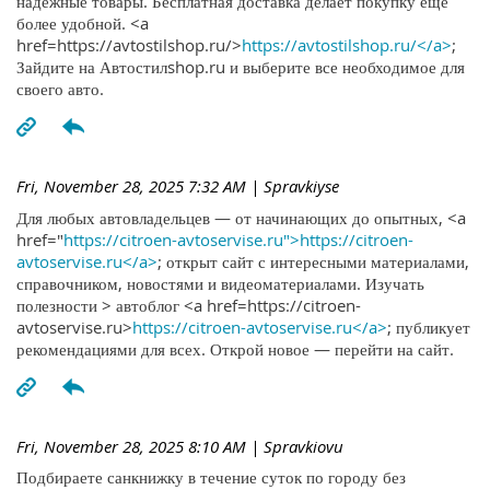
надежные товары. Бесплатная доставка делает покупку ещё
более удобной. <a
href=https://avtostilshop.ru/>
https://avtostilshop.ru/</a>
;
Зайдите на Автостилshop.ru и выберите все необходимое для
своего авто.
Fri, November 28, 2025 7:32 AM
| Spravkiyse
Для любых автовладельцев — от начинающих до опытных, <a
href="
https://citroen-avtoservise.ru">https://citroen-
avtoservise.ru</a>
; открыт сайт с интересными материалами,
справочником, новостями и видеоматериалами. Изучать
полезности > автоблог <a href=https://citroen-
avtoservise.ru>
https://citroen-avtoservise.ru</a>
; публикует
рекомендациями для всех. Открой новое — перейти на сайт.
Fri, November 28, 2025 8:10 AM
| Spravkiovu
Подбираете санкнижку в течение суток по городу без