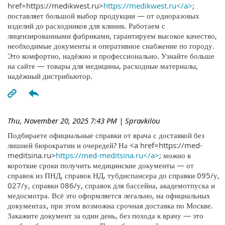
href=https://medikwest.ru>
https://medikwest.ru</a>
;
поставляет большой выбор продукции — от одноразовых
изделий до расходников для клиник. Работаем с
лицензированными фабриками, гарантируем высокое качество,
необходимые документы и оперативное снабжение по городу.
Это комфортно, надёжно и профессионально. Узнайте больше
на сайте — товары для медицины, расходные материалы,
надёжный дистрибьютор.
Thu, November 20, 2025 7:43 PM
| Spravkilou
Подбираете официальные справки от врача с доставкой без
лишней бюрократии и очередей? На <a href=https://med-
meditsina.ru>
https://med-meditsina.ru</a>
; можно в
короткие сроки получить медицинские документы — от
справок из ПНД, справок НД, тубдиспансера до справки 095/у,
027/у, справки 086/у, справок для бассейна, академотпуска и
медосмотра. Всё это оформляется легально, на официальных
документах, при этом возможна срочная доставка по Москве.
Закажите документ за один день, без похода к врачу — это