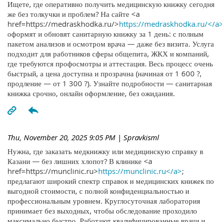
Ищете, где оперативно получить медицинскую книжку сегодня
же без толкучки и проблем? На сайте <a
href=https://medraskhodka.ru/>
https://medraskhodka.ru/</a
оформят и обновят санитарную книжку за 1 день: с полным
пакетом анализов и осмотром врача — даже без визита. Услуга
подходит для работников сферы общепита, ЖКХ и компаний,
где требуются профосмотры и аттестация. Весь процесс очень
быстрый, а цена доступна и прозрачна (начиная от 1 600 ?,
продление — от 1 300 ?). Узнайте подробности — санитарная
книжка срочно, онлайн оформление, без ожидания.
Thu, November 20, 2025 9:05 PM
| Spravkisml
Нужна, где заказать медкнижку или медицинскую справку в
Казани — без лишних хлопот? В клинике <a
href=https://munclinic.ru>
https://munclinic.ru</a>
;
предлагают широкий спектр справок и медицинских книжек по
выгодной стоимости, с полной конфиденциальностью и
профессиональным уровнем. Круглосуточная лаборатория
принимает без выходных, чтобы обследование проходило
максимально быстро. Работают квалифицированные врачи и