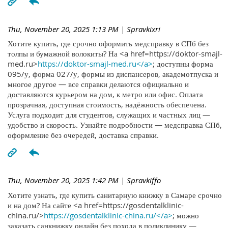
Thu, November 20, 2025 1:13 PM
| Spravkixri
Хотите купить, где срочно оформить медсправку в СПб без
толпы и бумажной волокиты? На <a href=https://doktor-smajl-
med.ru>
https://doktor-smajl-med.ru</a>
; доступны форма
095/у, форма 027/у, формы из диспансеров, академотпуска и
многое другое — все справки делаются официально и
доставляются курьером на дом, к метро или офис. Оплата
прозрачная, доступная стоимость, надёжность обеспечена.
Услуга подходит для студентов, служащих и частных лиц —
удобство и скорость. Узнайте подробности — медсправка СПб,
оформление без очередей, доставка справки.
Thu, November 20, 2025 1:42 PM
| Spravkiffo
Хотите узнать, где купить санитарную книжку в Самаре срочно
и на дом? На сайте <a href=https://gosdentalklinic-
china.ru/>
https://gosdentalklinic-china.ru/</a>
; можно
заказать санкнижку онлайн без похода в поликлинику —