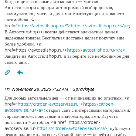
Когда ищете стильные автозапчасти — магазин
Автостилshop.ru предлагает огромный выбор дисков,
аккумуляторов, масел и других комплектующих для вашего
автомобиля. <a
href="
https://avtostilshop.ru/">https://avtostilshop.ru/</a>
;
В Автостилshop.ru всегда действуют адекватные цены и
надежные товары. Бесплатная доставка делает покупку ещё
более удобной. <a
href=https://avtostilshop.ru/>
https://avtostilshop.ru/</a>
;
Зайдите на Автостилshop.ru и выберите все необходимое для
своего авто.
Fri, November 28, 2025 7:32 AM
| Spravkiyse
Для любых автовладельцев — от начинающих до опытных, <a
href="
https://citroen-avtoservise.ru">https://citroen-
avtoservise.ru</a>
; открыт сайт с интересными материалами,
справочником, новостями и видеоматериалами. Изучать
полезности > автоблог <a href=https://citroen-
avtoservise.ru>
https://citroen-avtoservise.ru</a>
; публикует
рекомендациями для всех. Открой новое — перейти на сайт.