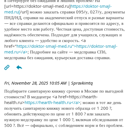
в Петербурге без ожидания и лишних проблем? На
[url=https://doktor-smajl-med.ru]
https://doktor-smajl-
med.ru[
/url] можно заказать справки 095/у, 027/у, документы
ПНД/НД, справки на академический отпуск и разные варианты
— все справки делаются официально и привозятся по адресу, в
удобное место или работу. Честная цена, доступная стоимость,
надёжность обеспечена. Подходит для учащихся, служащих и
любого клиента — удобство и скорость. <a
href="
https://doktor-smajl-med.ru">https://doktor-smajl-
med.ru</a>
; Подробнее на сайте — медсправка СПб,
медсправка без ожидания, курьерская доставка справки.
Fri, November 28, 2025 10:05 AM
| Spravkimtq
Подбираете санитарную книжку срочно в Москве по выгодной
стоимости? В медцентре <a href=https://hearth-
health.ru>
https://hearth-health.ru</a>
; можно в тот же день
получить санитарную книжку нового образца от 1 200 ?,
обновить действующую по цене от 1 800 ? или заказать
нужную медсправку по цене 1 000 ?, включая обследования от
500 ?. Всё — официально, с соблюдением норм и без проблем.