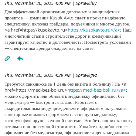
Thu, November 20, 2025 4:00 PM
| Spravkihiy
Для эффективной организации дорожных и ландшафтных
проектов — компания Kusok Avto сдаёт в прокат надёжную
спецтехнику, включая грейдеры, подъёмники и многое другое.
<a href=https://kusokavto.ru>
https://kusokavto.ru</a>
; Наш
многолетний стаж в строительстве дорог и коммуникаций
гарантирует качество и долговечность. Посмотреть условиями
— спецтехника аренда ожидает вас на сайте.
Thu, November 20, 2025 4:29 PM
| Spravkigvz
Требуется санкнижка за 1 день без визита в больницу? На <a
href=https://med-bez-boli.ru>
https://med-bez-boli.ru</a>
;
можно оформить или обновить медкнижку официально, без
медосмотра — быстро и легально. Работаем с
аккредитованным медучреждением и оформляем актуальные
санитарные книжки, оформляем настоящую медкнижку,
которую фиксируют в единой системе. Это без лишних хлопот,
легально и по доступной стоимости. Узнайте подробности —
оформление без медосмотра, оформление за день, медкнижка