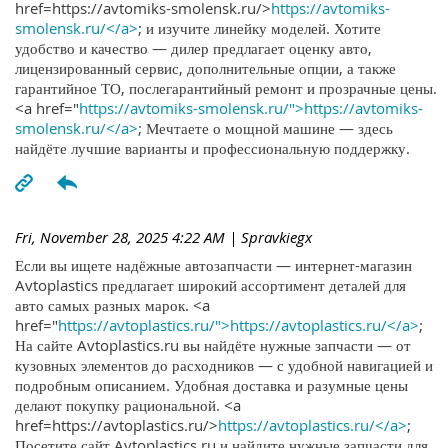
href=https://avtomiks-smolensk.ru/>
https://avtomiks-
smolensk.ru/</a>
; и изучите линейку моделей. Хотите
удобство и качество — дилер предлагает оценку авто,
лицензированный сервис, дополнительные опции, а также
гарантийное ТО, послегарантийный ремонт и прозрачные цены.
<a href="
https://avtomiks-smolensk.ru/">https://avtomiks-
smolensk.ru/</a>
; Мечтаете о мощной машине — здесь
найдёте лучшие варианты и профессиональную поддержку.
Fri, November 28, 2025 4:22 AM
| Spravkiegx
Если вы ищете надёжные автозапчасти — интернет-магазин
Avtoplastics предлагает широкий ассортимент деталей для
авто самых разных марок. <a
href="
https://avtoplastics.ru/">https://avtoplastics.ru/</a>
;
На сайте Avtoplastics.ru вы найдёте нужные запчасти — от
кузовных элементов до расходников — с удобной навигацией и
подробным описанием. Удобная доставка и разумные цены
делают покупку рациональной. <a
href=https://avtoplastics.ru/>
https://avtoplastics.ru/</a>
;
Посетите сайт Avtoplastics.ru и найдите нужные запчасти для