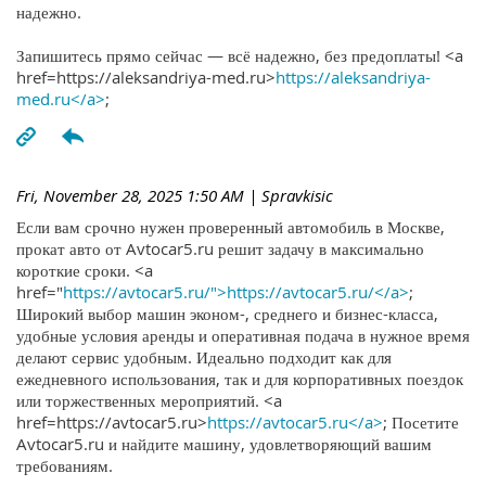
надежно.
Запишитесь прямо сейчас — всё надежно, без предоплаты! <a
href=https://aleksandriya-med.ru>
https://aleksandriya-
med.ru</a>
;
Fri, November 28, 2025 1:50 AM
| Spravkisic
Если вам срочно нужен проверенный автомобиль в Москве,
прокат авто от Avtocar5.ru решит задачу в максимально
короткие сроки. <a
href="
https://avtocar5.ru/">https://avtocar5.ru/</a>
;
Широкий выбор машин эконом-, среднего и бизнес-класса,
удобные условия аренды и оперативная подача в нужное время
делают сервис удобным. Идеально подходит как для
ежедневного использования, так и для корпоративных поездок
или торжественных мероприятий. <a
href=https://avtocar5.ru>
https://avtocar5.ru</a>
; Посетите
Avtocar5.ru и найдите машину, удовлетворяющий вашим
требованиям.