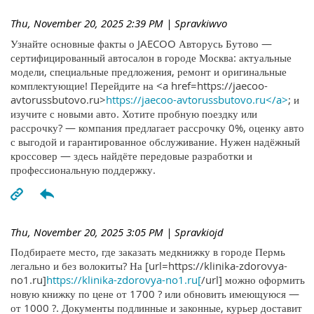
Thu, November 20, 2025 2:39 PM
| Spravkiwvo
Узнайте основные факты о JAECOO Авторусь Бутово —
сертифицированный автосалон в городе Москва: актуальные
модели, специальные предложения, ремонт и оригинальные
комплектующие! Перейдите на <a href=https://jaecoo-
avtorussbutovo.ru>
https://jaecoo-avtorussbutovo.ru</a>
; и
изучите с новыми авто. Хотите пробную поездку или
рассрочку? — компания предлагает рассрочку 0%, оценку авто
с выгодой и гарантированное обслуживание. Нужен надёжный
кроссовер — здесь найдёте передовые разработки и
профессиональную поддержку.
Thu, November 20, 2025 3:05 PM
| Spravkiojd
Подбираете место, где заказать медкнижку в городе Пермь
легально и без волокиты? На [url=https://klinika-zdorovya-
no1.ru]
https://klinika-zdorovya-no1.ru[
/url] можно оформить
новую книжку по цене от 1700 ? или обновить имеющуюся —
от 1000 ?. Документы подлинные и законные, курьер доставит