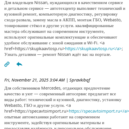
Для владельцев Nissan, нуждающихся в качественном сервисе
и детальном сервисе — автотехцентр выполняет технический и
кузовной ремонт, компьютерную диагностику, регулировку
схода-развала, замену масла в АКПП, монтаж ГБО, Webasto,
тонирование стёкол и другие услуги. квалифицированные
мастера обслуживают на современном инструменте,
используют оригинальные комплектующие и обеспечивают
удобное обслуживание с зоной ожидания и Wi-Fi. <a
href=https://skupkaavtosp.ru>
https://skupkaavtosp.ru</a>
;
Узнать деталями — ремонт Nissan ждёт вас на портале.
Fri, November 21, 2025 3:04 AM
| Spravkibqf
Для собственников Mercedes, отдающих предпочтение
качество и уют — современный автосервис предлагает все
виды работ: технический и кузовной, диагностику, установку
Webasto, ГБО и другие услуги. <a
href=https://specavtoimport.ru>
https://specavtoimport.ru</a
опытные автомеханики работают на современном
инструменте, задействуя оригинальные материалы и
предоставляя надёжность и персональное обслуживание.