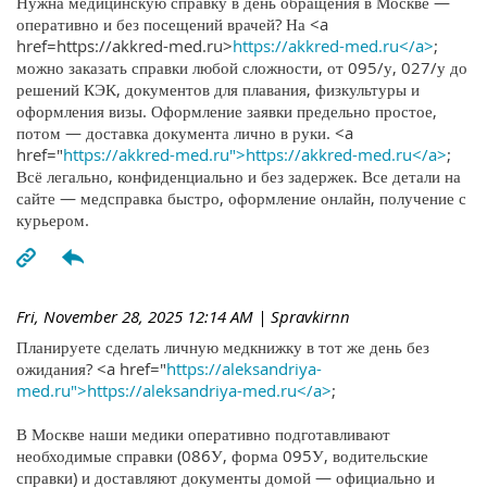
Нужна медицинскую справку в день обращения в Москве —
оперативно и без посещений врачей? На <a
href=https://akkred-med.ru>
https://akkred-med.ru</a>
;
можно заказать справки любой сложности, от 095/у, 027/у до
решений КЭК, документов для плавания, физкультуры и
оформления визы. Оформление заявки предельно простое,
потом — доставка документа лично в руки. <a
href="
https://akkred-med.ru">https://akkred-med.ru</a>
;
Всё легально, конфиденциально и без задержек. Все детали на
сайте — медсправка быстро, оформление онлайн, получение с
курьером.
Fri, November 28, 2025 12:14 AM
| Spravkirnn
Планируете сделать личную медкнижку в тот же день без
ожидания? <a href="
https://aleksandriya-
med.ru">https://aleksandriya-med.ru</a>
;
В Москве наши медики оперативно подготавливают
необходимые справки (086У, форма 095У, водительские
справки) и доставляют документы домой — официально и