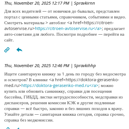
Thu, November 20, 2025 12:17 PM
| Spravkirnn
Для всех водителей — от новичков до бывалых, представлен
портал с ценными статьями, справочником, событиями и видео.
Смотреть материалы > автоблог <a href=https://citroen-
avtoservise.ru>
https://citroen-avtoservise.ru</a>
; предлагает
авто-советами для любого. Посмотри подробнее — перейти на
сайт.
Thu, November 20, 2025 12:46 PM
| Spravkihhp
Ищете санитарную книжку за 1 день по городу без медосмотра
и осмотров? В клинике <a href=https://doktora-gerasenko-
med.ru>
https://doktora-gerasenko-med.ru</a>
; можно
купить или обновить санкнижку, справки для посещения
бассейна, ГИБДД, листки нетрудоспособности, медсправки из
диспансеров, решения комиссии КЭК и другие подлинные
справки — всё быстро, законно и без лишних походов к врачу.
Узнайте детали — санитарная книжка сегодня, справка срочно,
справка без медкомиссии.