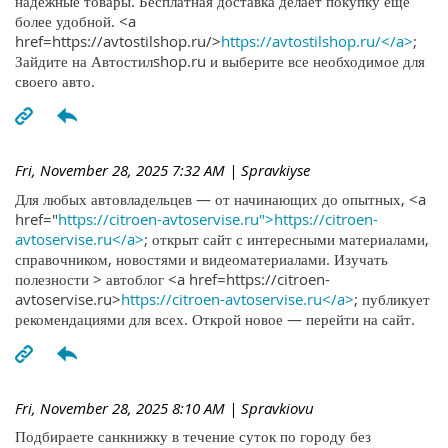
надежные товары. Бесплатная доставка делает покупку ещё
более удобной. <a
href=https://avtostilshop.ru/>
https://avtostilshop.ru/</a>
;
Зайдите на Автостилshop.ru и выберите все необходимое для
своего авто.
Fri, November 28, 2025 7:32 AM
| Spravkiyse
Для любых автовладельцев — от начинающих до опытных, <a
href="
https://citroen-avtoservise.ru">https://citroen-
avtoservise.ru</a>
; открыт сайт с интересными материалами,
справочником, новостями и видеоматериалами. Изучать
полезности > автоблог <a href=https://citroen-
avtoservise.ru>
https://citroen-avtoservise.ru</a>
; публикует
рекомендациями для всех. Открой новое — перейти на сайт.
Fri, November 28, 2025 8:10 AM
| Spravkiovu
Подбираете санкнижку в течение суток по городу без