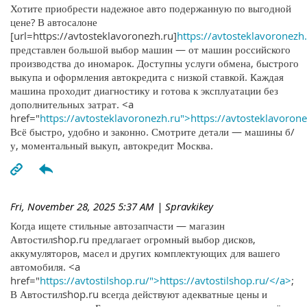
Хотите приобрести надежное авто подержанную по выгодной
цене? В автосалоне
[url=https://avtosteklavoronezh.ru]
https://avtosteklavoronezh.
представлен большой выбор машин — от машин российского
производства до иномарок. Доступны услуги обмена, быстрого
выкупа и оформления автокредита с низкой ставкой. Каждая
машина проходит диагностику и готова к эксплуатации без
дополнительных затрат. <a
href="
https://avtosteklavoronezh.ru">https://avtosteklavoron
Всё быстро, удобно и законно. Смотрите детали — машины б/
у, моментальный выкуп, автокредит Москва.
Fri, November 28, 2025 5:37 AM
| Spravkikey
Когда ищете стильные автозапчасти — магазин
Автостилshop.ru предлагает огромный выбор дисков,
аккумуляторов, масел и других комплектующих для вашего
автомобиля. <a
href="
https://avtostilshop.ru/">https://avtostilshop.ru/</a>
;
В Автостилshop.ru всегда действуют адекватные цены и