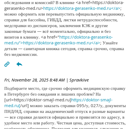
обследования и комиссий? В клинике <a href=https://doktora-
gerasenko-med.ru>
https://doktora-gerasenko-med.ru</a>
;
можно оформить или перевыпустить официальную медкнижку,
справки для бассейна, ГИБДД, листки нетрудоспособности,
медсправки из диспансеров, заключения КЭК и другие
законные бумаги — всё моментально, официально и без
визитов в клинику. <a href="
https://doktora-gerasenko-
med.ru">https://doktora-gerasenko-med.ru</a>
; Узнайте
детали — санитарная книжка сегодня, справка срочно, справка
без медкомиссии.
Fri, November 28, 2025 8:48 AM
| Spravkiive
Подбираете место, где срочно оформить медицинскую справку
в Петербурге без ожидания и лишних проблем? На
[url=https://doktor-smajl-med.ru]
https://doktor-smajl-
med.ru[
/url] можно заказать справки 095/у, 027/у, документы
ПНД/НД, справки на академический отпуск и разные варианты
— все справки делаются официально и привозятся по адресу, в
удобное место или работу. Честная цена, доступная стоимость,
надёжность обеспечена. Подходит для учащихся, служащих и