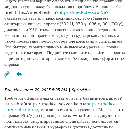
Ищете быстрый вариант оформить официальную справку или
медицинскую книжку без ожидания и проблем? В клинике <a
href=https://med-blesk.ru>
https://med-blesk.ru</a>
;
оказывается весь комплекс медицинских услуг: выдача
санитарных книжек, справок (302 Н, 070 у, 086 у, 001 ГС/у),
диагностики УЗИ, сдача анализов и консультация терапевта —
всё законно и по правилам. Доступна курьерская доставка, а
также проведение профосмотров для компаний и сотрудников.
Это быстро, гарантированно и на высоком уровне — приём
ведут опытные врачи. Подробнее смотрите на сайте — справка
через интернет, санитарная книжка без ожидания, оформление
справки.
Thu, November 20, 2025 5:25 PM
| Spravkitoz
Требуется официальная справка от врача без визитов к врачу?
На <a href=https://medical-sozvezdie.ru>
https://medical-
sozvezdie.ru</a>
; можно получить документы в Москве — от
справки 095/у до справок для визы — за 1 день. Документы
подписывают лицензированные специалисты, используются
оригинальные бланки, а курьерская доставка доступна по