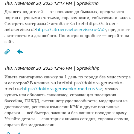
Thu, November 20, 2025 12:17 PM
| Spravkirnn
Для всех водителей — от новичков до бывалых, представлен
портал с ценными статьями, справочником, событиями и видео.
Смотреть материалы > автоблог <a href=https://citroen-
avtoservise.ru>
https://citroen-avtoservise.ru</a>
; предлагает
авто-советами для любого. Посмотри подробнее — перейти на
сайт.
Thu, November 20, 2025 12:46 PM
| Spravkihhp
Ищете санитарную книжку за 1 день по городу без медосмотра
и осмотров? В клинике <a href=https://doktora-gerasenko-
med.ru>
https://doktora-gerasenko-med.ru</a>
; можно
купить или обновить санкнижку, справки для посещения
бассейна, ГИБДД, листки нетрудоспособности, медсправки из
диспансеров, решения комиссии КЭК и другие подлинные
справки — всё быстро, законно и без лишних походов к врачу.
Узнайте детали — санитарная книжка сегодня, справка срочно,
справка без медкомиссии.