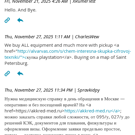
Fri, November 21, 2025 4:26 AM
| XRumerTest
Hello. And Bye.
Thu, November 27, 2025 1:11 AM
| CharlesWew
We buy ALL equipment and much more with pickup <a
href="
http://alvarvas.com/s/chem-interesna-skupka-cifrovoj-
texniki/">с
купка playstation</a>. Buying on a map of Saint
Petersburg.
Thu, November 27, 2025 11:34 PM
| Spravkidpy
Нужна медицинскую справку в день обращения в Москве —
оперативно и без посещений врачей? На <a
href=https://akkred-med.ru>
https://akkred-med.ru</a>
;
можно заказать справки любой сложности, от 095/у, 027/у до
решений КЭК, документов для плавания, физкультуры и
оформления визы. Оформление заявки предельно простое,
потом — доставка документа лично в руки. <a