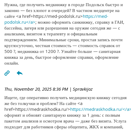
Нужна, где получить медкнижку в городе Подольск быстро и
законно — без хлопот и очередей? В частном медцентре на
сайте <a href=https://med-podolsk.ru>
https://med-
podolsk.ru</a>
; можно оформить санкнижку, справку в ГАИ,
бассейна, лагеря или разрешения на оружие сегодня же — с
анализами, визитом к терапевту и официальным
подтверждением. Минимальные сроки, простая запись почти
круглосуточно, честная стоимость — стоимость справок от
500 ?, медкнижка от 1200 ?. Узнайте больше — санитарная
книжка за день, быстрое оформление справки, оформление
онлайн.
Thu, November 20, 2025 8:36 PM
| Spravkijoz
Ищете, где оперативно получить медицинскую книжку сегодня
же без толкучки и проблем? На сайте <a
href=https://medraskhodka.ru/>
https://medraskhodka.ru/</a
оформят и обновят санитарную книжку за 1 день: с полным
пакетом анализов и осмотром врача — даже без визита. Услуга
подходит для работников сферы общепита, ЖКХ и компаний,