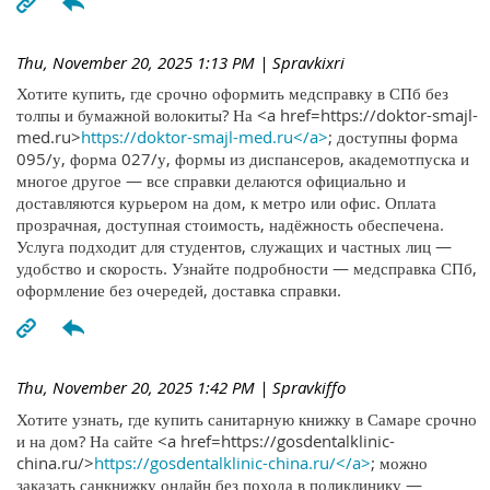
Thu, November 20, 2025 1:13 PM
| Spravkixri
Хотите купить, где срочно оформить медсправку в СПб без
толпы и бумажной волокиты? На <a href=https://doktor-smajl-
med.ru>
https://doktor-smajl-med.ru</a>
; доступны форма
095/у, форма 027/у, формы из диспансеров, академотпуска и
многое другое — все справки делаются официально и
доставляются курьером на дом, к метро или офис. Оплата
прозрачная, доступная стоимость, надёжность обеспечена.
Услуга подходит для студентов, служащих и частных лиц —
удобство и скорость. Узнайте подробности — медсправка СПб,
оформление без очередей, доставка справки.
Thu, November 20, 2025 1:42 PM
| Spravkiffo
Хотите узнать, где купить санитарную книжку в Самаре срочно
и на дом? На сайте <a href=https://gosdentalklinic-
china.ru/>
https://gosdentalklinic-china.ru/</a>
; можно
заказать санкнижку онлайн без похода в поликлинику —