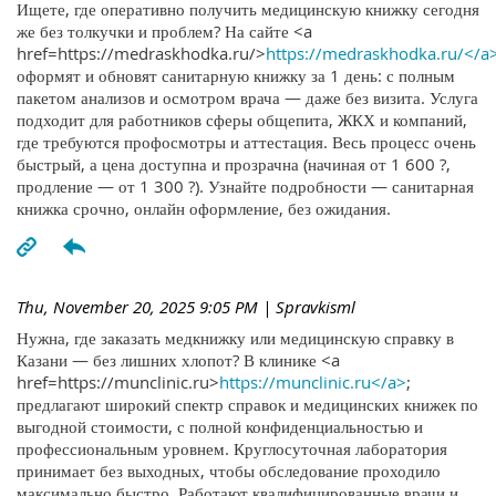
Ищете, где оперативно получить медицинскую книжку сегодня
же без толкучки и проблем? На сайте <a
href=https://medraskhodka.ru/>
https://medraskhodka.ru/</a
оформят и обновят санитарную книжку за 1 день: с полным
пакетом анализов и осмотром врача — даже без визита. Услуга
подходит для работников сферы общепита, ЖКХ и компаний,
где требуются профосмотры и аттестация. Весь процесс очень
быстрый, а цена доступна и прозрачна (начиная от 1 600 ?,
продление — от 1 300 ?). Узнайте подробности — санитарная
книжка срочно, онлайн оформление, без ожидания.
Thu, November 20, 2025 9:05 PM
| Spravkisml
Нужна, где заказать медкнижку или медицинскую справку в
Казани — без лишних хлопот? В клинике <a
href=https://munclinic.ru>
https://munclinic.ru</a>
;
предлагают широкий спектр справок и медицинских книжек по
выгодной стоимости, с полной конфиденциальностью и
профессиональным уровнем. Круглосуточная лаборатория
принимает без выходных, чтобы обследование проходило
максимально быстро. Работают квалифицированные врачи и