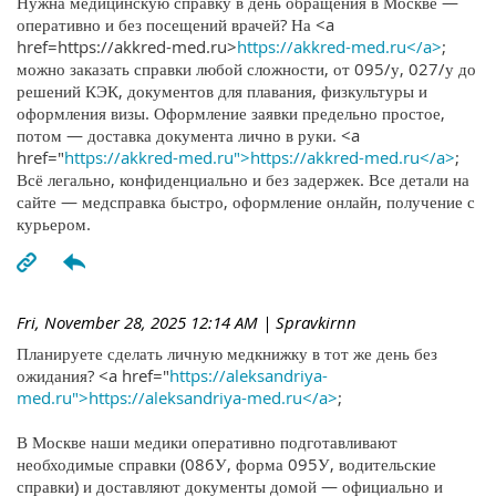
Нужна медицинскую справку в день обращения в Москве —
оперативно и без посещений врачей? На <a
href=https://akkred-med.ru>
https://akkred-med.ru</a>
;
можно заказать справки любой сложности, от 095/у, 027/у до
решений КЭК, документов для плавания, физкультуры и
оформления визы. Оформление заявки предельно простое,
потом — доставка документа лично в руки. <a
href="
https://akkred-med.ru">https://akkred-med.ru</a>
;
Всё легально, конфиденциально и без задержек. Все детали на
сайте — медсправка быстро, оформление онлайн, получение с
курьером.
Fri, November 28, 2025 12:14 AM
| Spravkirnn
Планируете сделать личную медкнижку в тот же день без
ожидания? <a href="
https://aleksandriya-
med.ru">https://aleksandriya-med.ru</a>
;
В Москве наши медики оперативно подготавливают
необходимые справки (086У, форма 095У, водительские
справки) и доставляют документы домой — официально и