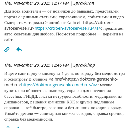
Thu, November 20, 2025 12:17 PM
| Spravkirnn
Для всех водителей — от новичков до бывалых, представлен
портал с ценными статьями, справочником, событиями и видео.
Смотреть материалы > автоблог <a href=https://citroen-
avtoservise.ru>
https://citroen-avtoservise.ru</a>
; предлагает
авто-советами для любого. Посмотри подробнее — перейти на
сайт.
Thu, November 20, 2025 12:46 PM
| Spravkihhp
Ищете санитарную книжку за 1 день по городу без медосмотра
и осмотров? В клинике <a href=https://doktora-gerasenko-
med.ru>
https://doktora-gerasenko-med.ru</a>
; можно
купить или обновить санкнижку, справки для посещения
бассейна, ГИБДД, листки нетрудоспособности, медсправки из
диспансеров, решения комиссии КЭК и другие подлинные
справки — всё быстро, законно и без лишних походов к врачу.
Узнайте детали — санитарная книжка сегодня, справка срочно,
справка без медкомиссии.