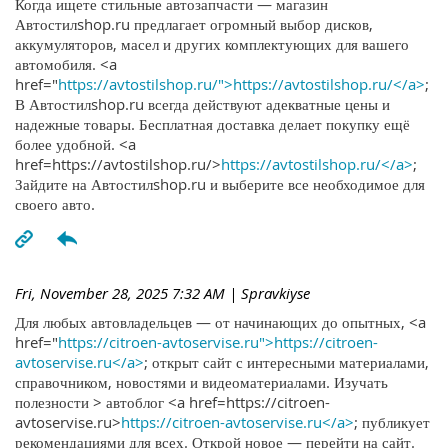
Когда ищете стильные автозапчасти — магазин
Автостилshop.ru предлагает огромный выбор дисков,
аккумуляторов, масел и других комплектующих для вашего
автомобиля. <a
href="
https://avtostilshop.ru/">https://avtostilshop.ru/</a>
;
В Автостилshop.ru всегда действуют адекватные цены и
надежные товары. Бесплатная доставка делает покупку ещё
более удобной. <a
href=https://avtostilshop.ru/>
https://avtostilshop.ru/</a>
;
Зайдите на Автостилshop.ru и выберите все необходимое для
своего авто.
Fri, November 28, 2025 7:32 AM
| Spravkiyse
Для любых автовладельцев — от начинающих до опытных, <a
href="
https://citroen-avtoservise.ru">https://citroen-
avtoservise.ru</a>
; открыт сайт с интересными материалами,
справочником, новостями и видеоматериалами. Изучать
полезности > автоблог <a href=https://citroen-
avtoservise.ru>
https://citroen-avtoservise.ru</a>
; публикует
рекомендациями для всех. Открой новое — перейти на сайт.