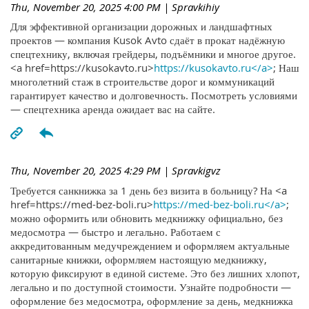
Thu, November 20, 2025 4:00 PM
| Spravkihiy
Для эффективной организации дорожных и ландшафтных
проектов — компания Kusok Avto сдаёт в прокат надёжную
спецтехнику, включая грейдеры, подъёмники и многое другое.
<a href=https://kusokavto.ru>
https://kusokavto.ru</a>
; Наш
многолетний стаж в строительстве дорог и коммуникаций
гарантирует качество и долговечность. Посмотреть условиями
— спецтехника аренда ожидает вас на сайте.
Thu, November 20, 2025 4:29 PM
| Spravkigvz
Требуется санкнижка за 1 день без визита в больницу? На <a
href=https://med-bez-boli.ru>
https://med-bez-boli.ru</a>
;
можно оформить или обновить медкнижку официально, без
медосмотра — быстро и легально. Работаем с
аккредитованным медучреждением и оформляем актуальные
санитарные книжки, оформляем настоящую медкнижку,
которую фиксируют в единой системе. Это без лишних хлопот,
легально и по доступной стоимости. Узнайте подробности —
оформление без медосмотра, оформление за день, медкнижка