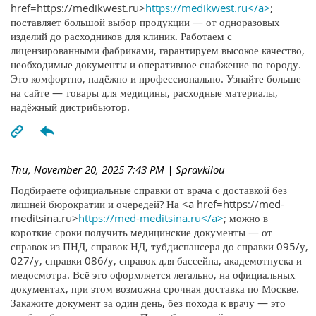
href=https://medikwest.ru>
https://medikwest.ru</a>
;
поставляет большой выбор продукции — от одноразовых
изделий до расходников для клиник. Работаем с
лицензированными фабриками, гарантируем высокое качество,
необходимые документы и оперативное снабжение по городу.
Это комфортно, надёжно и профессионально. Узнайте больше
на сайте — товары для медицины, расходные материалы,
надёжный дистрибьютор.
Thu, November 20, 2025 7:43 PM
| Spravkilou
Подбираете официальные справки от врача с доставкой без
лишней бюрократии и очередей? На <a href=https://med-
meditsina.ru>
https://med-meditsina.ru</a>
; можно в
короткие сроки получить медицинские документы — от
справок из ПНД, справок НД, тубдиспансера до справки 095/у,
027/у, справки 086/у, справок для бассейна, академотпуска и
медосмотра. Всё это оформляется легально, на официальных
документах, при этом возможна срочная доставка по Москве.
Закажите документ за один день, без похода к врачу — это