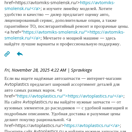
href=https://avtomiks-smolensk.ru/>
https://avtomiks-
smolensk.ru/</a>
; и изучите линейку моделей. Хотите
удобство и качество — дилер предлагает оценку авто,
лицензированный сервис, дополнительные опции, а также
гарантийное ТО, послегарантийный ремонт и прозрачные цены.
<a href="
https://avtomiks-smolensk.ru/">https://avtomiks-
smolensk.ru/</a>
; Мечтаете о мощной машине — здесь
найдёте лучшие варианты и профессиональную поддержку.
Fri, November 28, 2025 4:22 AM
| Spravkiegx
Если вы ищете надёжные автозапчасти — интернет-магазин
Avtoplastics предлагает широкий ассортимент деталей для
авто самых разных марок. <a
href="
https://avtoplastics.ru/">https://avtoplastics.ru/</a>
;
На сайте Avtoplastics.ru вы найдёте нужные запчасти — от
кузовных элементов до расходников — с удобной навигацией и
подробным описанием. Удобная доставка и разумные цены
делают покупку рациональной. <a
href=https://avtoplastics.ru/>
https://avtoplastics.ru/</a>
;
Посетите сайт Avtoplastics.ru и найдите нужные запчасти для