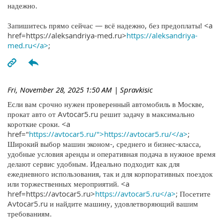
надежно.
Запишитесь прямо сейчас — всё надежно, без предоплаты! <a
href=https://aleksandriya-med.ru>
https://aleksandriya-
med.ru</a>
;
Fri, November 28, 2025 1:50 AM
| Spravkisic
Если вам срочно нужен проверенный автомобиль в Москве,
прокат авто от Avtocar5.ru решит задачу в максимально
короткие сроки. <a
href="
https://avtocar5.ru/">https://avtocar5.ru/</a>
;
Широкий выбор машин эконом-, среднего и бизнес-класса,
удобные условия аренды и оперативная подача в нужное время
делают сервис удобным. Идеально подходит как для
ежедневного использования, так и для корпоративных поездок
или торжественных мероприятий. <a
href=https://avtocar5.ru>
https://avtocar5.ru</a>
; Посетите
Avtocar5.ru и найдите машину, удовлетворяющий вашим
требованиям.