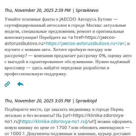
Thu, November 20, 2025 2:39 PM
| Spravkiwvo
Узнайте основные факты о JAECOO Авторусь Бутово —
сертифицированный автосалон в городе Москва: актуальные
модели, специальные предложения, ремонт и оригинальные
комплектующие! Перейдите на <a href=https://jaecoo-
avtorussbutovo.ru>
https://jaecoo-avtorussbutovo.ru</a>
; и
изучите с новыми авто. Хотите пробную поездку или
рассрочку? — компания предлагает рассрочку 0%, оценку авто
с выгодой и гарантированное обслуживание. Нужен надёжный
кроссовер — здесь найдёте передовые разработки и
профессиональную поддержку.
Thu, November 20, 2025 3:05 PM
| Spravkiojd
Подбираете место, где заказать медкнижку в городе Пермь
легально и без волокиты? На [url=https://klinika-zdorovya-
no1.ru]
https://klinika-zdorovya-no1.ru[
/url] можно оформить
новую книжку по цене от 1700 ? или обновить имеющуюся —
от 1000 ?. Документы подлинные и законные, курьер доставит