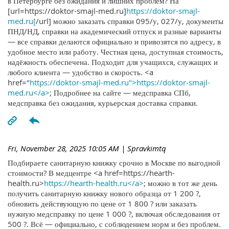
в Петербурге без ожидания и лишних проблем? На
[url=https://doktor-smajl-med.ru]
https://doktor-smajl-
med.ru[
/url] можно заказать справки 095/у, 027/у, документы
ПНД/НД, справки на академический отпуск и разные варианты
— все справки делаются официально и привозятся по адресу, в
удобное место или работу. Честная цена, доступная стоимость,
надёжность обеспечена. Подходит для учащихся, служащих и
любого клиента — удобство и скорость. <a
href="
https://doktor-smajl-med.ru">https://doktor-smajl-
med.ru</a>
; Подробнее на сайте — медсправка СПб,
медсправка без ожидания, курьерская доставка справки.
Fri, November 28, 2025 10:05 AM
| Spravkimtq
Подбираете санитарную книжку срочно в Москве по выгодной
стоимости? В медцентре <a href=https://hearth-
health.ru>
https://hearth-health.ru</a>
; можно в тот же день
получить санитарную книжку нового образца от 1 200 ?,
обновить действующую по цене от 1 800 ? или заказать
нужную медсправку по цене 1 000 ?, включая обследования от
500 ?. Всё — официально, с соблюдением норм и без проблем.