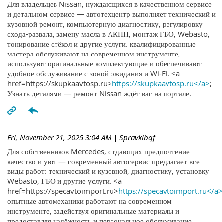
Для владельцев Nissan, нуждающихся в качественном сервисе
и детальном сервисе — автотехцентр выполняет технический и
кузовной ремонт, компьютерную диагностику, регулировку
схода-развала, замену масла в АКПП, монтаж ГБО, Webasto,
тонирование стёкол и другие услуги. квалифицированные
мастера обслуживают на современном инструменте,
используют оригинальные комплектующие и обеспечивают
удобное обслуживание с зоной ожидания и Wi-Fi. <a
href=https://skupkaavtosp.ru>
https://skupkaavtosp.ru</a>
;
Узнать деталями — ремонт Nissan ждёт вас на портале.
Fri, November 21, 2025 3:04 AM
| Spravkibqf
Для собственников Mercedes, отдающих предпочтение
качество и уют — современный автосервис предлагает все
виды работ: технический и кузовной, диагностику, установку
Webasto, ГБО и другие услуги. <a
href=https://specavtoimport.ru>
https://specavtoimport.ru</a
опытные автомеханики работают на современном
инструменте, задействуя оригинальные материалы и
предоставляя надёжность и персональное обслуживание.