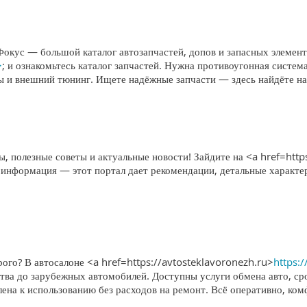
Фокус — большой каталог автозапчастей, допов и запасных элемен
>
; и ознакомьтесь каталог запчастей. Нужна противоугонная систе
мы и внешний тюнинг. Ищете надёжные запчасти — здесь найдёте н
, полезные советы и актуальные новости! Зайдите на <a href=http
 информация — этот портал дает рекомендации, детальные характе
ого? В автосалоне <a href=https://avtosteklavoronezh.ru>
https:
тва до зарубежных автомобилей. Доступны услуги обмена авто, ср
лена к использованию без расходов на ремонт. Всё оперативно, ко