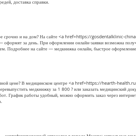
едей, доставка справки.
е срочно и на дом? На сайте <a href=https://gosdentalklinic-china
 — оформят за день. При оформлении онлайн-заявки возможна получ
блем. Подробнее на сайте — медкнижка онлайн, быстрое оформление,
ной цене? В медицинском центре <a href=https://hearth-health.r
еревыпустить медкнижку за 1 800 ? или заказать медицинский доку
бот. График работы удобный, можно оформить заказ через интерне
.
 сертифицированный автосалон в городе Москва: актуальные моде