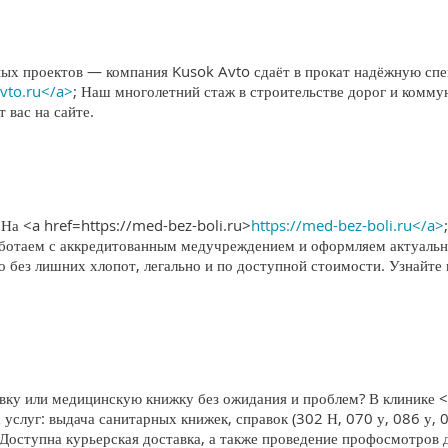
х проектов — компания Kusok Avto сдаёт в прокат надёжную спец
avto.ru</a>
; Наш многолетний стаж в строительстве дорог и комму
 вас на сайте.
? На <a href=https://med-bez-boli.ru>
https://med-bez-boli.ru</a>
Работаем с аккредитованным медучреждением и оформляем актуал
о без лишних хлопот, легально и по доступной стоимости. Узнайт
у или медицинскую книжку без ожидания и проблем? В клинике <
 услуг: выдача санитарных книжек, справок (302 Н, 070 у, 086 у, 
 Доступна курьерская доставка, а также проведение профосмотров 