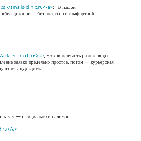
tps://smails-clinic.ru</a>
; . В нашей
и обследование — без оплаты и в комфортной
//akkred-med.ru</a>
; можно получить разные виды
мление заявки предельно простое, потом — курьерская
лучение с курьером.
о к вам — официально и надежно.
d.ru</a>
;