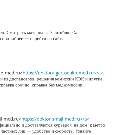
ео. Смотреть материалы > автоблог <a
и подробнее — перейти на сайт.
nko-med.ru>
https://doktora-gerasenko-med.ru</a>
;
ки из диспансеров, решения комиссии КЭК и другие
справка срочно, справка без медкомиссии.
jl-med.ru>
https://doktor-smajl-med.ru</a>
;
фициально и доставляются курьером на дом, к метро
 частных лиц — удобство и скорость. Узнайте