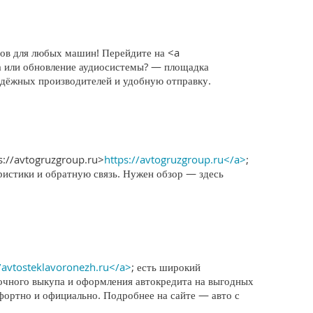
тов для любых машин! Перейдите на <a
ма или обновление аудиосистемы? — площадка
адёжных производителей и удобную отправку.
s://avtogruzgroup.ru>
https://avtogruzgroup.ru</a>
;
ристики и обратную связь. Нужен обзор — здесь
//avtosteklavoronezh.ru</a>
; есть широкий
очного выкупа и оформления автокредита на выгодных
мфортно и официально. Подробнее на сайте — авто с