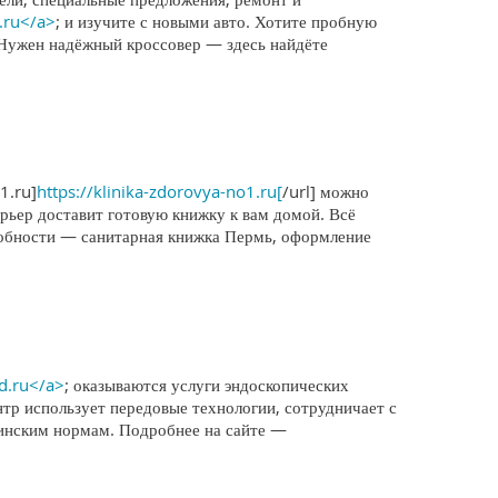
.ru</a>
; и изучите с новыми авто. Хотите пробную
 Нужен надёжный кроссовер — здесь найдёте
1.ru]
https://klinika-zdorovya-no1.ru[
/url] можно
ьер доставит готовую книжку к вам домой. Всё
дробности — санитарная книжка Пермь, оформление
ed.ru</a>
; оказываются услуги эндоскопических
р использует передовые технологии, сотрудничает с
цинским нормам. Подробнее на сайте —