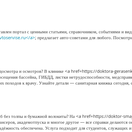
тавлен портал с ценными статьями, справочником, событиями и вид
avtoservise.ru</a>
; предлагает авто-советами для любого. Посмотр
едосмотра и осмотров? В клинике <a href=https://doktora-gerase
посещения бассейна, ГИБДД, листки нетрудоспособности, медсправ
х походов к врачу. Узнайте детали — санитарная книжка сегодня, 
б без толпы и бумажной волокиты? На <a href=https://doktor-sma
нсеров, академотпуска и многое другое — все справки делаются о
адёжность обеспечена. Услуга подходит для студентов, служащих и