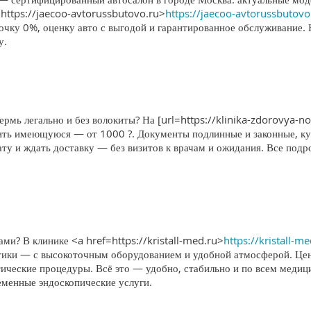
https://jaecoo-avtorussbutovo.ru>
https://jaecoo-avtorussbutovo
очку 0%, оценку авто с выгодой и гарантированное обслуживание.
у.
ермь легально и без волокиты? На [url=https://klinika-zdorovya-no
ить имеющуюся — от 1000 ?. Документы подлинные и законные, кур
лату и ждать доставку — без визитов к врачам и ожидания. Все по
и? В клинике <a href=https://kristall-med.ru>
https://kristall-m
тики — с высокоточным оборудованием и удобной атмосферой. Цент
ческие процедуры. Всё это — удобно, стабильно и по всем меди
еменные эндоскопические услуги.