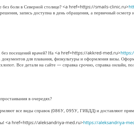
без боли в Северной столице? <a href=https://smails-clinic.ru>
ht
решения, запись доступна в день обращения, а первичный осмотр 
 без посещений врачей? На <a href=https://akkred-med.ru>
https:
, документов для плавания, физкультуры и оформления визы. Офор
 хлопот. Все детали на сайте — справка срочно, справка онлайн, по
простаивания в очередях?
рмляют все виды справок (086У, 095У, ГИБДД) и доставляют прям
ты! <a href=https://aleksandriya-med.ru>
https://aleksandriya-me