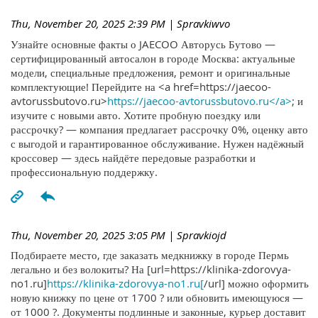
Thu, November 20, 2025 2:39 PM
| Spravkiwvo
Узнайте основные факты о JAECOO Авторусь Бутово —
сертифицированный автосалон в городе Москва: актуальные
модели, специальные предложения, ремонт и оригинальные
комплектующие! Перейдите на <a href=https://jaecoo-
avtorussbutovo.ru>
https://jaecoo-avtorussbutovo.ru</a>
; и
изучите с новыми авто. Хотите пробную поездку или
рассрочку? — компания предлагает рассрочку 0%, оценку авто
с выгодой и гарантированное обслуживание. Нужен надёжный
кроссовер — здесь найдёте передовые разработки и
профессиональную поддержку.
Thu, November 20, 2025 3:05 PM
| Spravkiojd
Подбираете место, где заказать медкнижку в городе Пермь
легально и без волокиты? На [url=https://klinika-zdorovya-
no1.ru]
https://klinika-zdorovya-no1.ru[
/url] можно оформить
новую книжку по цене от 1700 ? или обновить имеющуюся —
от 1000 ?. Документы подлинные и законные, курьер доставит