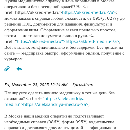
Нужна медицинскую справку в день обращения в Москве —
оперативно и без посещений врачей? На <a
href=https://akkred-med.ru>
https://akkred-med.ru</a>
;
можно заказать справки любой сложности, от 095/у, 027/у до
решений КЭК, документов для плавания, физкультуры и
оформления визы. Оформление заявки предельно простое,
потом — доставка документа лично в руки. <a
href="
https://akkred-med.ru">https://akkred-med.ru</a>
;
Всё легально, конфиденциально и без задержек. Все детали на
сайте — медсправка быстро, оформление онлайн, получение с
курьером.
Fri, November 28, 2025 12:14 AM
| Spravkirnn
Планируете сделать личную медкнижку в тот же день без
ожидания? <a href="
https://aleksandriya-
med.ru">https://aleksandriya-med.ru</a>
;
В Москве наши медики оперативно подготавливают
необходимые справки (086У, форма 095У, водительские
справки) и доставляют документы домой — официально и