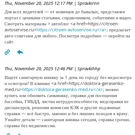
Thu, November 20, 2025 12:17 PM
| Spravkirnn
Для всех водителей — от новичков до бывалых, представлен
портал с ценными статьями, справочником, событиями и видео.
Смотреть материалы > автоблог <a href=https://citroen-
avtoservise.ru>
https://citroen-avtoservise.ru</a>
; предлагает
авто-советами для любого. Посмотри подробнее — перейти на
сайт.
Thu, November 20, 2025 12:46 PM
| Spravkihhp
Ищете санитарную книжку за 1 день по городу без медосмотра
и осмотров? В клинике <a href=https://doktora-gerasenko-
med.ru>
https://doktora-gerasenko-med.ru</a>
; можно
купить или обновить санкнижку, справки для посещения
бассейна, ГИБДД, листки нетрудоспособности, медсправки из
диспансеров, решения комиссии КЭК и другие подлинные
справки — всё быстро, законно и без лишних походов к врачу.
Узнайте детали — санитарная книжка сегодня, справка срочно,
справка без медкомиссии.