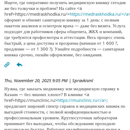
Ищете, где оперативно получить медицинскую книжку сегодня
же без толкучки и проблем? На сайте <a
href=https://medraskhodka.ru/>
https://medraskhodka.ru/</a
оформят и обновят санитарную книжку за 1 день: с полным
пакетом анализов и осмотром врача — даже без визита. Услуга
подходит для работников сферы общепита, ЖКХ и компаний,
где требуются профосмотры и аттестация. Весь процесс очень
быстрый, а цена доступна и прозрачна (начиная от 1 600 ?,
продление — от 1 300 ?). Узнайте подробности — санитарная
книжка срочно, онлайн оформление, без ожидания.
Thu, November 20, 2025 9:05 PM
| Spravkisml
Нужна, где заказать медкнижку или медицинскую справку в
Казани — без лишних хлопот? В клинике <a
href=https://munclinic.ru>
https://munclinic.ru</a>
;
предлагают широкий спектр справок и медицинских книжек по
выгодной стоимости, с полной конфиденциальностью и
профессиональным уровнем. Круглосуточная лаборатория
принимает без выходных, чтобы обследование проходило
максимально быстро. Работают квалифицированные врачи и