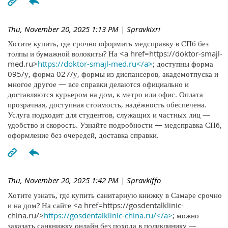
Thu, November 20, 2025 1:13 PM
| Spravkixri
Хотите купить, где срочно оформить медсправку в СПб без
толпы и бумажной волокиты? На <a href=https://doktor-smajl-
med.ru>
https://doktor-smajl-med.ru</a>
; доступны форма
095/у, форма 027/у, формы из диспансеров, академотпуска и
многое другое — все справки делаются официально и
доставляются курьером на дом, к метро или офис. Оплата
прозрачная, доступная стоимость, надёжность обеспечена.
Услуга подходит для студентов, служащих и частных лиц —
удобство и скорость. Узнайте подробности — медсправка СПб,
оформление без очередей, доставка справки.
Thu, November 20, 2025 1:42 PM
| Spravkiffo
Хотите узнать, где купить санитарную книжку в Самаре срочно
и на дом? На сайте <a href=https://gosdentalklinic-
china.ru/>
https://gosdentalklinic-china.ru/</a>
; можно
заказать санкнижку онлайн без похода в поликлинику —