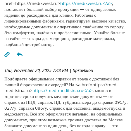
href=https://medikwest.ru>
https://medikwest.ru</a>
;
поставляет большой выбор продукции — от одноразовых
изделий до расходников для клиник. Работаем с
лицензированными фабриками, гарантируем высокое качество,
необходимые документы и оперативное снабжение по городу.
Это комфортно, надёжно и профессионально. Узнайте больше
на сайте — товары для медицины, расходные материалы,
надёжный дистрибьютор.
Thu, November 20, 2025 7:43 PM
| Spravkilou
Подбираете официальные справки от врача с доставкой без
лишней бюрократии и очередей? На <a href=https://med-
meditsina.ru>
https://med-meditsina.ru</a>
; можно в
короткие сроки получить медицинские документы — от
справок из ПНД, справок НД, тубдиспансера до справки 095/у,
027/у, справки 086/у, справок для бассейна, академотпуска и
медосмотра. Всё это оформляется легально, на официальных
документах, при этом возможна срочная доставка по Москве.
Закажите документ за один день, без похода к врачу — это