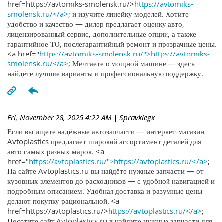
href=https://avtomiks-smolensk.ru/>
https://avtomiks-
smolensk.ru/</a>
; и изучите линейку моделей. Хотите
удобство и качество — дилер предлагает оценку авто,
лицензированный сервис, дополнительные опции, а также
гарантийное ТО, послегарантийный ремонт и прозрачные цены.
<a href="
https://avtomiks-smolensk.ru/">https://avtomiks-
smolensk.ru/</a>
; Мечтаете о мощной машине — здесь
найдёте лучшие варианты и профессиональную поддержку.
Fri, November 28, 2025 4:22 AM
| Spravkiegx
Если вы ищете надёжные автозапчасти — интернет-магазин
Avtoplastics предлагает широкий ассортимент деталей для
авто самых разных марок. <a
href="
https://avtoplastics.ru/">https://avtoplastics.ru/</a>
;
На сайте Avtoplastics.ru вы найдёте нужные запчасти — от
кузовных элементов до расходников — с удобной навигацией и
подробным описанием. Удобная доставка и разумные цены
делают покупку рациональной. <a
href=https://avtoplastics.ru/>
https://avtoplastics.ru/</a>
;
Посетите сайт Avtoplastics.ru и найдите нужные запчасти для