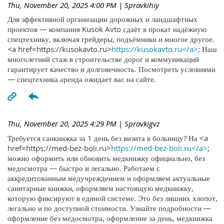
Thu, November 20, 2025 4:00 PM
| Spravkihiy
Для эффективной организации дорожных и ландшафтных
проектов — компания Kusok Avto сдаёт в прокат надёжную
спецтехнику, включая грейдеры, подъёмники и многое другое.
<a href=https://kusokavto.ru>
https://kusokavto.ru</a>
; Наш
многолетний стаж в строительстве дорог и коммуникаций
гарантирует качество и долговечность. Посмотреть условиями
— спецтехника аренда ожидает вас на сайте.
Thu, November 20, 2025 4:29 PM
| Spravkigvz
Требуется санкнижка за 1 день без визита в больницу? На <a
href=https://med-bez-boli.ru>
https://med-bez-boli.ru</a>
;
можно оформить или обновить медкнижку официально, без
медосмотра — быстро и легально. Работаем с
аккредитованным медучреждением и оформляем актуальные
санитарные книжки, оформляем настоящую медкнижку,
которую фиксируют в единой системе. Это без лишних хлопот,
легально и по доступной стоимости. Узнайте подробности —
оформление без медосмотра, оформление за день, медкнижка