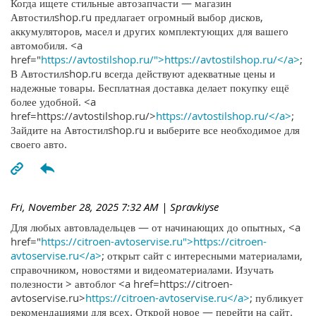
Когда ищете стильные автозапчасти — магазин
Автостилshop.ru предлагает огромный выбор дисков,
аккумуляторов, масел и других комплектующих для вашего
автомобиля. <a
href="
https://avtostilshop.ru/">https://avtostilshop.ru/</a>
;
В Автостилshop.ru всегда действуют адекватные цены и
надежные товары. Бесплатная доставка делает покупку ещё
более удобной. <a
href=https://avtostilshop.ru/>
https://avtostilshop.ru/</a>
;
Зайдите на Автостилshop.ru и выберите все необходимое для
своего авто.
Fri, November 28, 2025 7:32 AM
| Spravkiyse
Для любых автовладельцев — от начинающих до опытных, <a
href="
https://citroen-avtoservise.ru">https://citroen-
avtoservise.ru</a>
; открыт сайт с интересными материалами,
справочником, новостями и видеоматериалами. Изучать
полезности > автоблог <a href=https://citroen-
avtoservise.ru>
https://citroen-avtoservise.ru</a>
; публикует
рекомендациями для всех. Открой новое — перейти на сайт.