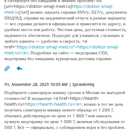
в Петербурге без ожидания и лишних проблем? На
[url=https://doktor-smajl-med.ru]
https://doktor-smajl-
med.ru[
/url] можно заказать справки 095/у, 027/у, документы
ПНД/НД, справки на академический отпуск и разные варианты
— все справки делаются официально и привозятся по адресу, в
удобное место или работу. Честная цена, доступная стоимость,
надёжность обеспечена. Подходит для учащихся, служащих и
любого клиента — удобство и скорость. <a
href="
https://doktor-smajl-med.ru">https://doktor-smajl-
med.ru</a>
; Подробнее на сайте — медсправка СПб,
медсправка без ожидания, курьерская доставка справки.
Fri, November 28, 2025 10:05 AM
| Spravkimtq
Подбираете санитарную книжку срочно в Москве по выгодной
стоимости? В медцентре <a href=https://hearth-
health.ru>
https://hearth-health.ru</a>
; можно в тот же день
получить санитарную книжку нового образца от 1 200 ?,
обновить действующую по цене от 1 800 ? или заказать
нужную медсправку по цене 1 000 ?, включая обследования от
500 ?. Всё — официально, с соблюдением норм и без проблем.