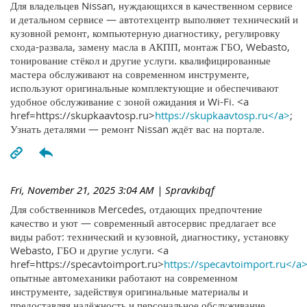
Для владельцев Nissan, нуждающихся в качественном сервисе
и детальном сервисе — автотехцентр выполняет технический и
кузовной ремонт, компьютерную диагностику, регулировку
схода-развала, замену масла в АКПП, монтаж ГБО, Webasto,
тонирование стёкол и другие услуги. квалифицированные
мастера обслуживают на современном инструменте,
используют оригинальные комплектующие и обеспечивают
удобное обслуживание с зоной ожидания и Wi-Fi. <a
href=https://skupkaavtosp.ru>
https://skupkaavtosp.ru</a>
;
Узнать деталями — ремонт Nissan ждёт вас на портале.
Fri, November 21, 2025 3:04 AM
| Spravkibqf
Для собственников Mercedes, отдающих предпочтение
качество и уют — современный автосервис предлагает все
виды работ: технический и кузовной, диагностику, установку
Webasto, ГБО и другие услуги. <a
href=https://specavtoimport.ru>
https://specavtoimport.ru</a
опытные автомеханики работают на современном
инструменте, задействуя оригинальные материалы и
предоставляя надёжность и персональное обслуживание.