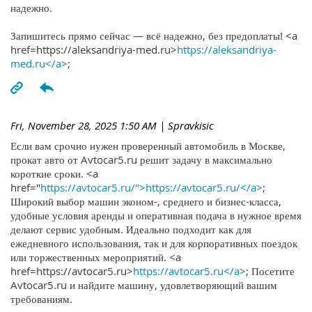
надежно.
Запишитесь прямо сейчас — всё надежно, без предоплаты! <a
href=https://aleksandriya-med.ru>
https://aleksandriya-
med.ru</a>
;
Fri, November 28, 2025 1:50 AM
| Spravkisic
Если вам срочно нужен проверенный автомобиль в Москве,
прокат авто от Avtocar5.ru решит задачу в максимально
короткие сроки. <a
href="
https://avtocar5.ru/">https://avtocar5.ru/</a>
;
Широкий выбор машин эконом-, среднего и бизнес-класса,
удобные условия аренды и оперативная подача в нужное время
делают сервис удобным. Идеально подходит как для
ежедневного использования, так и для корпоративных поездок
или торжественных мероприятий. <a
href=https://avtocar5.ru>
https://avtocar5.ru</a>
; Посетите
Avtocar5.ru и найдите машину, удовлетворяющий вашим
требованиям.