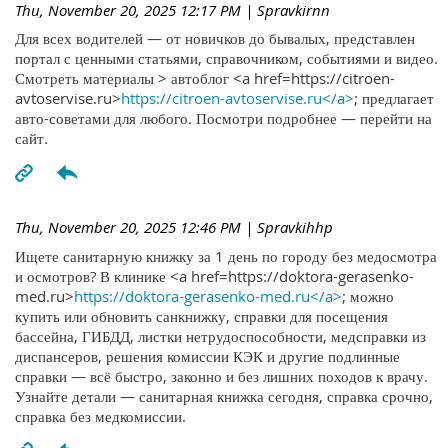
Thu, November 20, 2025 12:17 PM
| Spravkirnn
Для всех водителей — от новичков до бывалых, представлен
портал с ценными статьями, справочником, событиями и видео.
Смотреть материалы > автоблог <a href=https://citroen-
avtoservise.ru>
https://citroen-avtoservise.ru</a>
; предлагает
авто-советами для любого. Посмотри подробнее — перейти на
сайт.
Thu, November 20, 2025 12:46 PM
| Spravkihhp
Ищете санитарную книжку за 1 день по городу без медосмотра
и осмотров? В клинике <a href=https://doktora-gerasenko-
med.ru>
https://doktora-gerasenko-med.ru</a>
; можно
купить или обновить санкнижку, справки для посещения
бассейна, ГИБДД, листки нетрудоспособности, медсправки из
диспансеров, решения комиссии КЭК и другие подлинные
справки — всё быстро, законно и без лишних походов к врачу.
Узнайте детали — санитарная книжка сегодня, справка срочно,
справка без медкомиссии.