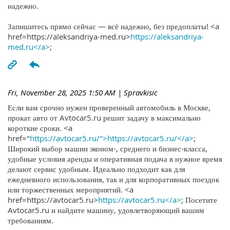
надежно.
Запишитесь прямо сейчас — всё надежно, без предоплаты! <a
href=https://aleksandriya-med.ru>
https://aleksandriya-
med.ru</a>
;
Fri, November 28, 2025 1:50 AM
| Spravkisic
Если вам срочно нужен проверенный автомобиль в Москве,
прокат авто от Avtocar5.ru решит задачу в максимально
короткие сроки. <a
href="
https://avtocar5.ru/">https://avtocar5.ru/</a>
;
Широкий выбор машин эконом-, среднего и бизнес-класса,
удобные условия аренды и оперативная подача в нужное время
делают сервис удобным. Идеально подходит как для
ежедневного использования, так и для корпоративных поездок
или торжественных мероприятий. <a
href=https://avtocar5.ru>
https://avtocar5.ru</a>
; Посетите
Avtocar5.ru и найдите машину, удовлетворяющий вашим
требованиям.