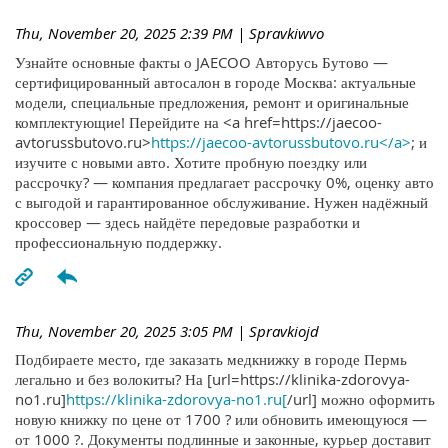
Thu, November 20, 2025 2:39 PM
| Spravkiwvo
Узнайте основные факты о JAECOO Авторусь Бутово —
сертифицированный автосалон в городе Москва: актуальные
модели, специальные предложения, ремонт и оригинальные
комплектующие! Перейдите на <a href=https://jaecoo-
avtorussbutovo.ru>
https://jaecoo-avtorussbutovo.ru</a>
; и
изучите с новыми авто. Хотите пробную поездку или
рассрочку? — компания предлагает рассрочку 0%, оценку авто
с выгодой и гарантированное обслуживание. Нужен надёжный
кроссовер — здесь найдёте передовые разработки и
профессиональную поддержку.
Thu, November 20, 2025 3:05 PM
| Spravkiojd
Подбираете место, где заказать медкнижку в городе Пермь
легально и без волокиты? На [url=https://klinika-zdorovya-
no1.ru]
https://klinika-zdorovya-no1.ru[
/url] можно оформить
новую книжку по цене от 1700 ? или обновить имеющуюся —
от 1000 ?. Документы подлинные и законные, курьер доставит