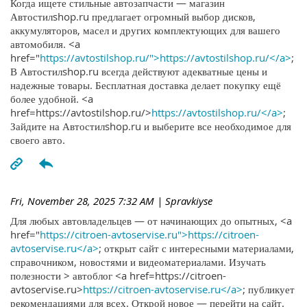
Когда ищете стильные автозапчасти — магазин
Автостилshop.ru предлагает огромный выбор дисков,
аккумуляторов, масел и других комплектующих для вашего
автомобиля. <a
href="
https://avtostilshop.ru/">https://avtostilshop.ru/</a>
;
В Автостилshop.ru всегда действуют адекватные цены и
надежные товары. Бесплатная доставка делает покупку ещё
более удобной. <a
href=https://avtostilshop.ru/>
https://avtostilshop.ru/</a>
;
Зайдите на Автостилshop.ru и выберите все необходимое для
своего авто.
Fri, November 28, 2025 7:32 AM
| Spravkiyse
Для любых автовладельцев — от начинающих до опытных, <a
href="
https://citroen-avtoservise.ru">https://citroen-
avtoservise.ru</a>
; открыт сайт с интересными материалами,
справочником, новостями и видеоматериалами. Изучать
полезности > автоблог <a href=https://citroen-
avtoservise.ru>
https://citroen-avtoservise.ru</a>
; публикует
рекомендациями для всех. Открой новое — перейти на сайт.