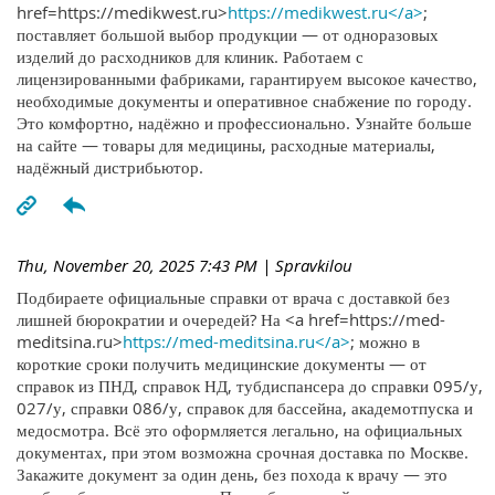
href=https://medikwest.ru>
https://medikwest.ru</a>
;
поставляет большой выбор продукции — от одноразовых
изделий до расходников для клиник. Работаем с
лицензированными фабриками, гарантируем высокое качество,
необходимые документы и оперативное снабжение по городу.
Это комфортно, надёжно и профессионально. Узнайте больше
на сайте — товары для медицины, расходные материалы,
надёжный дистрибьютор.
Thu, November 20, 2025 7:43 PM
| Spravkilou
Подбираете официальные справки от врача с доставкой без
лишней бюрократии и очередей? На <a href=https://med-
meditsina.ru>
https://med-meditsina.ru</a>
; можно в
короткие сроки получить медицинские документы — от
справок из ПНД, справок НД, тубдиспансера до справки 095/у,
027/у, справки 086/у, справок для бассейна, академотпуска и
медосмотра. Всё это оформляется легально, на официальных
документах, при этом возможна срочная доставка по Москве.
Закажите документ за один день, без похода к врачу — это