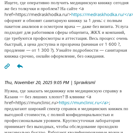
Ищете, где оперативно получить медицинскую книжку сегодня
же без толкучки и проблем? На сайте <a
href=https://medraskhodka.ru/>
https://medraskhodka.ru/</a
оформят и обновят санитарную книжку за 1 день: с полным
пакетом анализов и осмотром врача — даже без визита. Услуга
подходит для работников сферы общепита, ЖКХ и компаний,
где требуются профосмотры и аттестация. Весь процесс очень
быстрый, а цена доступна и прозрачна (начиная от 1 600 ?,
продление — от 1 300 ?). Узнайте подробности — санитарная
книжка срочно, онлайн оформление, без ожидания.
Thu, November 20, 2025 9:05 PM
| Spravkisml
Нужна, где заказать медкнижку или медицинскую справку в
Казани — без лишних хлопот? В клинике <a
href=https://munclinic.ru>
https://munclinic.ru</a>
;
предлагают широкий спектр справок и медицинских книжек по
выгодной стоимости, с полной конфиденциальностью и
профессиональным уровнем. Круглосуточная лаборатория
принимает без выходных, чтобы обследование проходило
максимально быстро. Работают квалифицированные врачи и