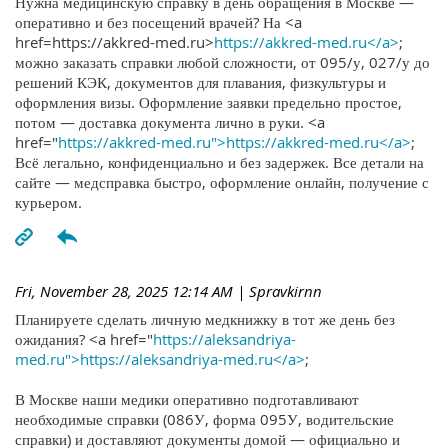
Нужна медицинскую справку в день обращения в Москве —
оперативно и без посещений врачей? На <a
href=https://akkred-med.ru>
https://akkred-med.ru</a>
;
можно заказать справки любой сложности, от 095/у, 027/у до
решений КЭК, документов для плавания, физкультуры и
оформления визы. Оформление заявки предельно простое,
потом — доставка документа лично в руки. <a
href="
https://akkred-med.ru">https://akkred-med.ru</a>
;
Всё легально, конфиденциально и без задержек. Все детали на
сайте — медсправка быстро, оформление онлайн, получение с
курьером.
Fri, November 28, 2025 12:14 AM
| Spravkirnn
Планируете сделать личную медкнижку в тот же день без
ожидания? <a href="
https://aleksandriya-
med.ru">https://aleksandriya-med.ru</a>
;
В Москве наши медики оперативно подготавливают
необходимые справки (086У, форма 095У, водительские
справки) и доставляют документы домой — официально и