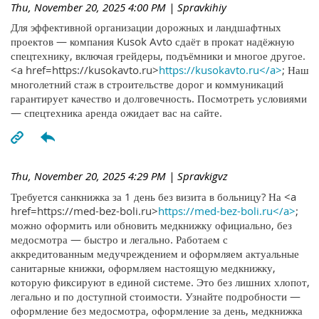
Thu, November 20, 2025 4:00 PM
| Spravkihiy
Для эффективной организации дорожных и ландшафтных
проектов — компания Kusok Avto сдаёт в прокат надёжную
спецтехнику, включая грейдеры, подъёмники и многое другое.
<a href=https://kusokavto.ru>
https://kusokavto.ru</a>
; Наш
многолетний стаж в строительстве дорог и коммуникаций
гарантирует качество и долговечность. Посмотреть условиями
— спецтехника аренда ожидает вас на сайте.
Thu, November 20, 2025 4:29 PM
| Spravkigvz
Требуется санкнижка за 1 день без визита в больницу? На <a
href=https://med-bez-boli.ru>
https://med-bez-boli.ru</a>
;
можно оформить или обновить медкнижку официально, без
медосмотра — быстро и легально. Работаем с
аккредитованным медучреждением и оформляем актуальные
санитарные книжки, оформляем настоящую медкнижку,
которую фиксируют в единой системе. Это без лишних хлопот,
легально и по доступной стоимости. Узнайте подробности —
оформление без медосмотра, оформление за день, медкнижка