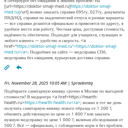
в Петербурге без ожидания и лишних проблем? На
[url=https://doktor-smajl-med.ru]
https://doktor-smajl-
med.ru[
/url] можно заказать справки 095/у, 027/у, документы
ПНД/НД, справки на академический отпуск и разные варианты
— все справки делаются официально и привозятся по адресу, в
удобное место или работу. Честная цена, доступная стоимость,
надёжность обеспечена. Подходит для учащихся, служащих и
любого клиента — удобство и скорость. <a
href="
https://doktor-smajl-med.ru">https://doktor-smajl-
med.ru</a>
; Подробнее на сайте — медсправка СПб,
медсправка без ожидания, курьерская доставка справки.
Fri, November 28, 2025 10:05 AM
| Spravkimtq
Подбираете санитарную книжку срочно в Москве по выгодной
стоимости? В медцентре <a href=https://hearth-
health.ru>
https://hearth-health.ru</a>
; можно в тот же день
получить санитарную книжку нового образца от 1 200 ?,
обновить действующую по цене от 1 800 ? или заказать
нужную медсправку по цене 1 000 ?, включая обследования от
500 ?. Всё — официально, с соблюдением норм и без проблем.