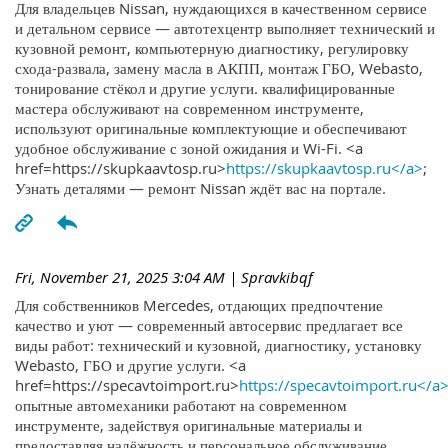
Для владельцев Nissan, нуждающихся в качественном сервисе
и детальном сервисе — автотехцентр выполняет технический и
кузовной ремонт, компьютерную диагностику, регулировку
схода-развала, замену масла в АКПП, монтаж ГБО, Webasto,
тонирование стёкол и другие услуги. квалифицированные
мастера обслуживают на современном инструменте,
используют оригинальные комплектующие и обеспечивают
удобное обслуживание с зоной ожидания и Wi-Fi. <a
href=https://skupkaavtosp.ru>
https://skupkaavtosp.ru</a>
;
Узнать деталями — ремонт Nissan ждёт вас на портале.
Fri, November 21, 2025 3:04 AM
| Spravkibqf
Для собственников Mercedes, отдающих предпочтение
качество и уют — современный автосервис предлагает все
виды работ: технический и кузовной, диагностику, установку
Webasto, ГБО и другие услуги. <a
href=https://specavtoimport.ru>
https://specavtoimport.ru</a
опытные автомеханики работают на современном
инструменте, задействуя оригинальные материалы и
предоставляя надёжность и персональное обслуживание.