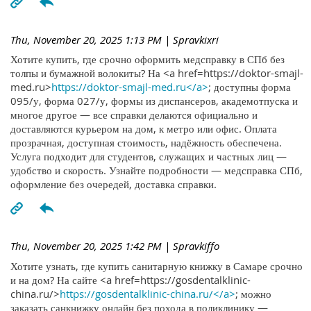
Thu, November 20, 2025 1:13 PM
| Spravkixri
Хотите купить, где срочно оформить медсправку в СПб без
толпы и бумажной волокиты? На <a href=https://doktor-smajl-
med.ru>
https://doktor-smajl-med.ru</a>
; доступны форма
095/у, форма 027/у, формы из диспансеров, академотпуска и
многое другое — все справки делаются официально и
доставляются курьером на дом, к метро или офис. Оплата
прозрачная, доступная стоимость, надёжность обеспечена.
Услуга подходит для студентов, служащих и частных лиц —
удобство и скорость. Узнайте подробности — медсправка СПб,
оформление без очередей, доставка справки.
Thu, November 20, 2025 1:42 PM
| Spravkiffo
Хотите узнать, где купить санитарную книжку в Самаре срочно
и на дом? На сайте <a href=https://gosdentalklinic-
china.ru/>
https://gosdentalklinic-china.ru/</a>
; можно
заказать санкнижку онлайн без похода в поликлинику —