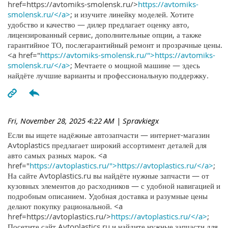
href=https://avtomiks-smolensk.ru/>
https://avtomiks-
smolensk.ru/</a>
; и изучите линейку моделей. Хотите
удобство и качество — дилер предлагает оценку авто,
лицензированный сервис, дополнительные опции, а также
гарантийное ТО, послегарантийный ремонт и прозрачные цены.
<a href="
https://avtomiks-smolensk.ru/">https://avtomiks-
smolensk.ru/</a>
; Мечтаете о мощной машине — здесь
найдёте лучшие варианты и профессиональную поддержку.
Fri, November 28, 2025 4:22 AM
| Spravkiegx
Если вы ищете надёжные автозапчасти — интернет-магазин
Avtoplastics предлагает широкий ассортимент деталей для
авто самых разных марок. <a
href="
https://avtoplastics.ru/">https://avtoplastics.ru/</a>
;
На сайте Avtoplastics.ru вы найдёте нужные запчасти — от
кузовных элементов до расходников — с удобной навигацией и
подробным описанием. Удобная доставка и разумные цены
делают покупку рациональной. <a
href=https://avtoplastics.ru/>
https://avtoplastics.ru/</a>
;
Посетите сайт Avtoplastics.ru и найдите нужные запчасти для