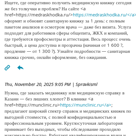
Ищете, где оперативно получить медицинскую книжку сегодня
же без толкучки и проблем? На сайте <a
href=https://medraskhodka.ru/>
https://medraskhodka.ru/</a
оформят и обновят санитарную книжку за 1 день: с полным
пакетом анализов и осмотром врача — даже без визита. Услуга
подходит для работников сферы общепита, ЖКХ и компаний,
где требуются профосмотры и аттестация. Весь процесс очень
быстрый, а цена доступна и прозрачна (начиная от 1 600 ?,
продление — от 1 300 ?). Узнайте подробности — санитарная
книжка срочно, онлайн оформление, без ожидания.
Thu, November 20, 2025 9:05 PM
| Spravkisml
Нужна, где заказать медкнижку или медицинскую справку в
Казани — без лишних хлопот? В клинике <a
href=https://munclinic.ru>
https://munclinic.ru</a>
;
предлагают широкий спектр справок и медицинских книжек по
выгодной стоимости, с полной конфиденциальностью и
профессиональным уровнем. Круглосуточная лаборатория
принимает без выходных, чтобы обследование проходило
максимально быстро. Работают квалифицированные врачи и