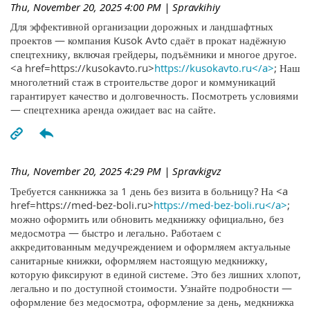
Thu, November 20, 2025 4:00 PM
| Spravkihiy
Для эффективной организации дорожных и ландшафтных
проектов — компания Kusok Avto сдаёт в прокат надёжную
спецтехнику, включая грейдеры, подъёмники и многое другое.
<a href=https://kusokavto.ru>
https://kusokavto.ru</a>
; Наш
многолетний стаж в строительстве дорог и коммуникаций
гарантирует качество и долговечность. Посмотреть условиями
— спецтехника аренда ожидает вас на сайте.
Thu, November 20, 2025 4:29 PM
| Spravkigvz
Требуется санкнижка за 1 день без визита в больницу? На <a
href=https://med-bez-boli.ru>
https://med-bez-boli.ru</a>
;
можно оформить или обновить медкнижку официально, без
медосмотра — быстро и легально. Работаем с
аккредитованным медучреждением и оформляем актуальные
санитарные книжки, оформляем настоящую медкнижку,
которую фиксируют в единой системе. Это без лишних хлопот,
легально и по доступной стоимости. Узнайте подробности —
оформление без медосмотра, оформление за день, медкнижка