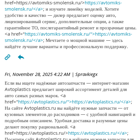
href=https://avtomiks-smolensk.ru/>
https://avtomiks-
smolensk.ru/</a>
; и изучите линейку моделей. Хотите
удобство и качество — дилер предлагает оценку авто,
лицензированный сервис, дополнительные опции, а также
гарантийное ТО, послегарантийный ремонт и прозрачные цены.
<a href="
https://avtomiks-smolensk.ru/">https://avtomiks-
smolensk.ru/</a>
; Мечтаете о мощной машине — здесь
найдёте лучшие варианты и профессиональную поддержку.
Fri, November 28, 2025 4:22 AM
| Spravkiegx
Если вы ищете надёжные автозапчасти — интернет-магазин
Avtoplastics предлагает широкий ассортимент деталей для
авто самых разных марок. <a
href="
https://avtoplastics.ru/">https://avtoplastics.ru/</a>
;
На сайте Avtoplastics.ru вы найдёте нужные запчасти — от
кузовных элементов до расходников — с удобной навигацией и
подробным описанием. Удобная доставка и разумные цены
делают покупку рациональной. <a
href=https://avtoplastics.ru/>
https://avtoplastics.ru/</a>
;
Посетите сайт Avtoplastics.ru и найдите нужные запчасти для