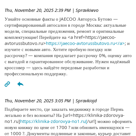
Thu, November 20, 2025 2:39 PM
| Spravkiwvo
Узнайте основные факты о JAECOO Авторусь Бутово —
сертифицированный автосалон в городе Москва: актуальные
модели, специальные предложения, ремонт и оригинальные
комплектующие! Перейдите на <a href=https://jaecoo-
avtorussbutovo.ru>
https://jaecoo-avtorussbutovo.ru</a>
; и
изучите с новыми авто. Хотите пробную поездку или
рассрочку? — компания предлагает рассрочку 0%, оценку авто
с выгодой и гарантированное обслуживание. Нужен надёжный
кроссовер — здесь найдёте передовые разработки и
профессиональную поддержку.
Thu, November 20, 2025 3:05 PM
| Spravkiojd
Подбираете место, где заказать медкнижку в городе Пермь
легально и без волокиты? На [url=https://klinika-zdorovya-
no1.ru]
https://klinika-zdorovya-no1.ru[
/url] можно оформить
новую книжку по цене от 1700 ? или обновить имеющуюся —
от 1000 ?. Документы подлинные и законные, курьер доставит