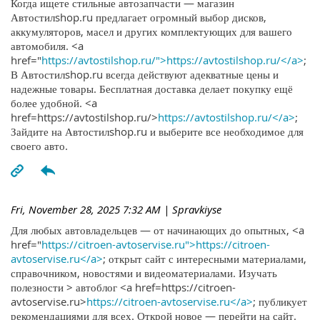
Когда ищете стильные автозапчасти — магазин
Автостилshop.ru предлагает огромный выбор дисков,
аккумуляторов, масел и других комплектующих для вашего
автомобиля. <a
href="
https://avtostilshop.ru/">https://avtostilshop.ru/</a>
;
В Автостилshop.ru всегда действуют адекватные цены и
надежные товары. Бесплатная доставка делает покупку ещё
более удобной. <a
href=https://avtostilshop.ru/>
https://avtostilshop.ru/</a>
;
Зайдите на Автостилshop.ru и выберите все необходимое для
своего авто.
Fri, November 28, 2025 7:32 AM
| Spravkiyse
Для любых автовладельцев — от начинающих до опытных, <a
href="
https://citroen-avtoservise.ru">https://citroen-
avtoservise.ru</a>
; открыт сайт с интересными материалами,
справочником, новостями и видеоматериалами. Изучать
полезности > автоблог <a href=https://citroen-
avtoservise.ru>
https://citroen-avtoservise.ru</a>
; публикует
рекомендациями для всех. Открой новое — перейти на сайт.