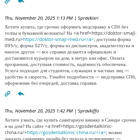
Thu, November 20, 2025 1:13 PM
| Spravkixri
Хотите купить, где срочно оформить медсправку в СПб без
толпы и бумажной волокиты? На <a href=https://doktor-smajl-
med.ru>
https://doktor-smajl-med.ru</a>
; доступны форма
095/у, форма 027/у, формы из диспансеров, академотпуска и
многое другое — все справки делаются официально и
доставляются курьером на дом, к метро или офис. Оплата
прозрачная, доступная стоимость, надёжность обеспечена.
Услуга подходит для студентов, служащих и частных лиц —
удобство и скорость. Узнайте подробности — медсправка СПб,
оформление без очередей, доставка справки.
Thu, November 20, 2025 1:42 PM
| Spravkiffo
Хотите узнать, где купить санитарную книжку в Самаре срочно
и на дом? На сайте <a href=https://gosdentalklinic-
china.ru/>
https://gosdentalklinic-china.ru/</a>
; можно
заказать санкнижку онлайн без похода в поликлинику —