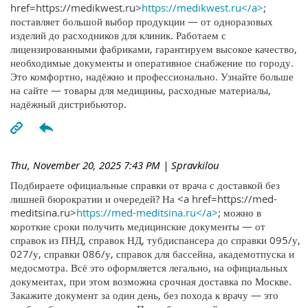
href=https://medikwest.ru>
https://medikwest.ru</a>
;
поставляет большой выбор продукции — от одноразовых
изделий до расходников для клиник. Работаем с
лицензированными фабриками, гарантируем высокое качество,
необходимые документы и оперативное снабжение по городу.
Это комфортно, надёжно и профессионально. Узнайте больше
на сайте — товары для медицины, расходные материалы,
надёжный дистрибьютор.
Thu, November 20, 2025 7:43 PM
| Spravkilou
Подбираете официальные справки от врача с доставкой без
лишней бюрократии и очередей? На <a href=https://med-
meditsina.ru>
https://med-meditsina.ru</a>
; можно в
короткие сроки получить медицинские документы — от
справок из ПНД, справок НД, тубдиспансера до справки 095/у,
027/у, справки 086/у, справок для бассейна, академотпуска и
медосмотра. Всё это оформляется легально, на официальных
документах, при этом возможна срочная доставка по Москве.
Закажите документ за один день, без похода к врачу — это