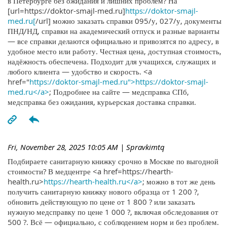
в Петербурге без ожидания и лишних проблем? На
[url=https://doktor-smajl-med.ru]
https://doktor-smajl-
med.ru[
/url] можно заказать справки 095/у, 027/у, документы
ПНД/НД, справки на академический отпуск и разные варианты
— все справки делаются официально и привозятся по адресу, в
удобное место или работу. Честная цена, доступная стоимость,
надёжность обеспечена. Подходит для учащихся, служащих и
любого клиента — удобство и скорость. <a
href="
https://doktor-smajl-med.ru">https://doktor-smajl-
med.ru</a>
; Подробнее на сайте — медсправка СПб,
медсправка без ожидания, курьерская доставка справки.
Fri, November 28, 2025 10:05 AM
| Spravkimtq
Подбираете санитарную книжку срочно в Москве по выгодной
стоимости? В медцентре <a href=https://hearth-
health.ru>
https://hearth-health.ru</a>
; можно в тот же день
получить санитарную книжку нового образца от 1 200 ?,
обновить действующую по цене от 1 800 ? или заказать
нужную медсправку по цене 1 000 ?, включая обследования от
500 ?. Всё — официально, с соблюдением норм и без проблем.