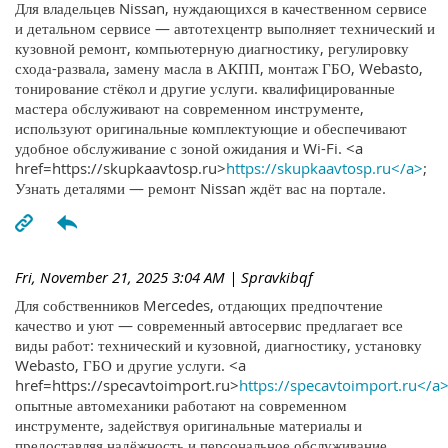
Для владельцев Nissan, нуждающихся в качественном сервисе
и детальном сервисе — автотехцентр выполняет технический и
кузовной ремонт, компьютерную диагностику, регулировку
схода-развала, замену масла в АКПП, монтаж ГБО, Webasto,
тонирование стёкол и другие услуги. квалифицированные
мастера обслуживают на современном инструменте,
используют оригинальные комплектующие и обеспечивают
удобное обслуживание с зоной ожидания и Wi-Fi. <a
href=https://skupkaavtosp.ru>
https://skupkaavtosp.ru</a>
;
Узнать деталями — ремонт Nissan ждёт вас на портале.
Fri, November 21, 2025 3:04 AM
| Spravkibqf
Для собственников Mercedes, отдающих предпочтение
качество и уют — современный автосервис предлагает все
виды работ: технический и кузовной, диагностику, установку
Webasto, ГБО и другие услуги. <a
href=https://specavtoimport.ru>
https://specavtoimport.ru</a
опытные автомеханики работают на современном
инструменте, задействуя оригинальные материалы и
предоставляя надёжность и персональное обслуживание.