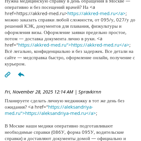
Нужна медицинскую справку в день обращения в Москве —
оперативно и без посещений врачей? На <a
href=https://akkred-med.ru>
https://akkred-med.ru</a>
;
можно заказать справки любой сложности, от 095/у, 027/у до
решений КЭК, документов для плавания, физкультуры и
оформления визы. Оформление заявки предельно простое,
потом — доставка документа лично в руки. <a
href="
https://akkred-med.ru">https://akkred-med.ru</a>
;
Всё легально, конфиденциально и без задержек. Все детали на
сайте — медсправка быстро, оформление онлайн, получение с
курьером.
Fri, November 28, 2025 12:14 AM
| Spravkirnn
Планируете сделать личную медкнижку в тот же день без
ожидания? <a href="
https://aleksandriya-
med.ru">https://aleksandriya-med.ru</a>
;
В Москве наши медики оперативно подготавливают
необходимые справки (086У, форма 095У, водительские
справки) и доставляют документы домой — официально и