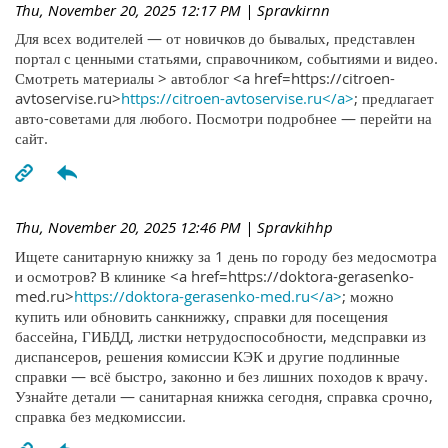
Thu, November 20, 2025 12:17 PM
| Spravkirnn
Для всех водителей — от новичков до бывалых, представлен
портал с ценными статьями, справочником, событиями и видео.
Смотреть материалы > автоблог <a href=https://citroen-
avtoservise.ru>
https://citroen-avtoservise.ru</a>
; предлагает
авто-советами для любого. Посмотри подробнее — перейти на
сайт.
Thu, November 20, 2025 12:46 PM
| Spravkihhp
Ищете санитарную книжку за 1 день по городу без медосмотра
и осмотров? В клинике <a href=https://doktora-gerasenko-
med.ru>
https://doktora-gerasenko-med.ru</a>
; можно
купить или обновить санкнижку, справки для посещения
бассейна, ГИБДД, листки нетрудоспособности, медсправки из
диспансеров, решения комиссии КЭК и другие подлинные
справки — всё быстро, законно и без лишних походов к врачу.
Узнайте детали — санитарная книжка сегодня, справка срочно,
справка без медкомиссии.