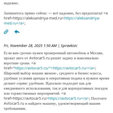
надежно.
Запишитесь прямо сейчас — всё надежно, без предоплаты! <a
href=https://aleksandriya-med.ru>
https://aleksandriya-
med.ru</a>
;
Fri, November 28, 2025 1:50 AM
| Spravkisic
Если вам срочно нужен проверенный автомобиль в Москве,
прокат авто от Avtocar5.ru решит задачу в максимально
короткие сроки. <a
href="
https://avtocar5.ru/">https://avtocar5.ru/</a>
;
Широкий выбор машин эконом-, среднего и бизнес-класса,
удобные условия аренды и оперативная подача в нужное время
делают сервис удобным. Идеально подходит как для
ежедневного использования, так и для корпоративных поездок
или торжественных мероприятий. <a
href=https://avtocar5.ru>
https://avtocar5.ru</a>
; Посетите
Avtocar5.ru и найдите машину, удовлетворяющий вашим
требованиям.