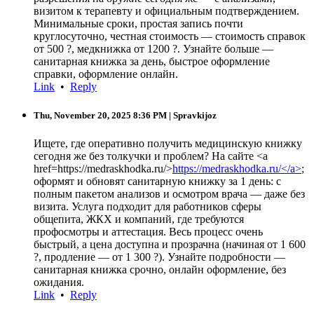
визитом к терапевту и официальным подтверждением.
Минимальные сроки, простая запись почти
круглосуточно, честная стоимость — стоимость справок
от 500 ?, медкнижка от 1200 ?. Узнайте больше —
санитарная книжка за день, быстрое оформление
справки, оформление онлайн.
Link
•
Reply
Thu, November 20, 2025 8:36 PM
| Spravkijoz
Ищете, где оперативно получить медицинскую книжку
сегодня же без толкучки и проблем? На сайте <a
href=https://medraskhodka.ru/>
https://medraskhodka.ru/</a>
;
оформят и обновят санитарную книжку за 1 день: с
полным пакетом анализов и осмотром врача — даже без
визита. Услуга подходит для работников сферы
общепита, ЖКХ и компаний, где требуются
профосмотры и аттестация. Весь процесс очень
быстрый, а цена доступна и прозрачна (начиная от 1 600
?, продление — от 1 300 ?). Узнайте подробности —
санитарная книжка срочно, онлайн оформление, без
ожидания.
Link
•
Reply