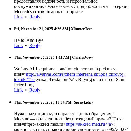
предоставляя надёжность и персональное
обслуживание. Ознакомьтесь с подробностями — сервис
Mercedes готов помочь на портале.
Link
•
Reply
Fri, November 21, 2025 4:26 AM
| XRumerTest
Hello. And Bye.
Link
•
Reply
Thu, November 27, 2025 1:11 AM
| CharlesWew
We buy ALL equipment and much more with pickup <a
href="
http://alvarvas.com/s/chem-interesna-skupka-cifrovoj-
texniki/">с
купка playstation</a>. Buying on a map of Saint
Petersburg.
Link
•
Reply
Thu, November 27, 2025 11:34 PM
| Spravkidpy
Нужна медицинскую справку в день обращения в
Москве — оперативно и без посещений врачей? На <a
href=https://akkred-med.ru>
https://akkred-med.ru</a>
;
можно заказать справки любой сложности, от 095/у, 027/