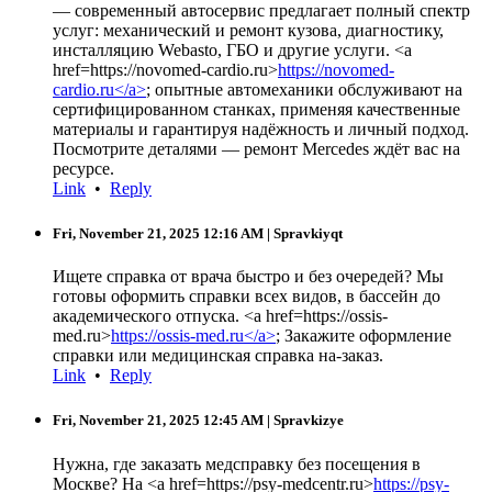
— современный автосервис предлагает полный спектр
услуг: механический и ремонт кузова, диагностику,
инсталляцию Webasto, ГБО и другие услуги. <a
href=https://novomed-cardio.ru>
https://novomed-
cardio.ru</a>
; опытные автомеханики обслуживают на
сертифицированном станках, применяя качественные
материалы и гарантируя надёжность и личный подход.
Посмотрите деталями — ремонт Mercedes ждёт вас на
ресурсе.
Link
•
Reply
Fri, November 21, 2025 12:16 AM
| Spravkiyqt
Ищете справка от врача быстро и без очередей? Мы
готовы оформить справки всех видов, в бассейн до
академического отпуска. <a href=https://ossis-
med.ru>
https://ossis-med.ru</a>
; Закажите оформление
справки или медицинская справка на-заказ.
Link
•
Reply
Fri, November 21, 2025 12:45 AM
| Spravkizye
Нужна, где заказать медсправку без посещения в
Москве? На <a href=https://psy-medcentr.ru>
https://psy-