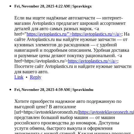
Fri, November 28, 2025 4:22 AM
| Spravkiegx
Если вы ищете надёжные автозапчасти — интернет-
магазин Avtoplastics предлагает широкий ассортимент
деталей для авто самых разных марок. <a
href="
https://avtoplastics.ru/">https://avtoplastics.ru/</a>
; На
сайте Avtoplastics.ru вы найдёте нужные запчасти — от
кузовных элементов до расходников — с удобной
навигацией и подробным описанием. Удобная доставка
и разумные цены делают покупку рациональной. <a
href=https://avtoplastics.ru/>
https://avtoplastics.ru/</a>
;
Посетите сайт Avtoplastics.ru и найдите нужные запчасти
для вашего авто.
Link
•
Reply
Fri, November 28, 2025 4:59 AM
| Spravkimhu
Хотите приобрести надежное авто подержанную по
выгодной цене? В автосалоне
[url=https://avtosteklavoronezh.ru]
https://avtosteklavoronezh.ru
представлен большой выбор машин — от машин
российского производства до иномарок. Доступны
услуги обмена, быстрого выкупа и оформления
автокредита с низкой ставкой. Каждая машина проходит