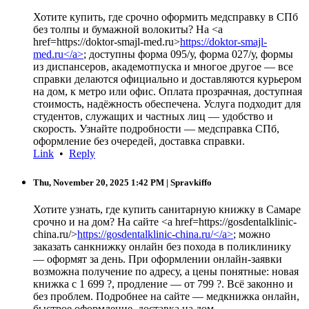
Хотите купить, где срочно оформить медсправку в СПб
без толпы и бумажной волокиты? На <a
href=https://doktor-smajl-med.ru>
https://doktor-smajl-
med.ru</a>
; доступны форма 095/у, форма 027/у, формы
из диспансеров, академотпуска и многое другое — все
справки делаются официально и доставляются курьером
на дом, к метро или офис. Оплата прозрачная, доступная
стоимость, надёжность обеспечена. Услуга подходит для
студентов, служащих и частных лиц — удобство и
скорость. Узнайте подробности — медсправка СПб,
оформление без очередей, доставка справки.
Link
•
Reply
Thu, November 20, 2025 1:42 PM
| Spravkiffo
Хотите узнать, где купить санитарную книжку в Самаре
срочно и на дом? На сайте <a href=https://gosdentalklinic-
china.ru/>
https://gosdentalklinic-china.ru/</a>
; можно
заказать санкнижку онлайн без похода в поликлинику
— оформят за день. При оформлении онлайн-заявки
возможна получение по адресу, а цены понятные: новая
книжка с 1 699 ?, продление — от 799 ?. Всё законно и
без проблем. Подробнее на сайте — медкнижка онлайн,
быстрое оформление, доставка на дом.