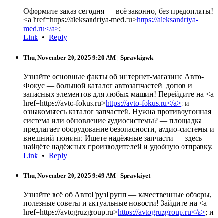
Оформите заказ сегодня — всё законно, без предоплаты!
<a href=https://aleksandriya-med.ru>
https://aleksandriya-
med.ru</a>
;
Link
•
Reply
Thu, November 20, 2025 9:20 AM
| Spravkigwk
Узнайте основные факты об интернет-магазине Авто-
Фокус — большой каталог автозапчастей, допов и
запасных элементов для любых машин! Перейдите на <a
href=https://avto-fokus.ru>
https://avto-fokus.ru</a>
; и
ознакомьтесь каталог запчастей. Нужна противоугонная
система или обновление аудиосистемы? — площадка
предлагает оборудование безопасности, аудио-системы и
внешний тюнинг. Ищете надёжные запчасти — здесь
найдёте надёжных производителей и удобную отправку.
Link
•
Reply
Thu, November 20, 2025 9:49 AM
| Spravkiyet
Узнайте всё об АвтоГрузГрупп — качественные обзоры,
полезные советы и актуальные новости! Зайдите на <a
href=https://avtogruzgroup.ru>
https://avtogruzgroup.ru</a>
; и