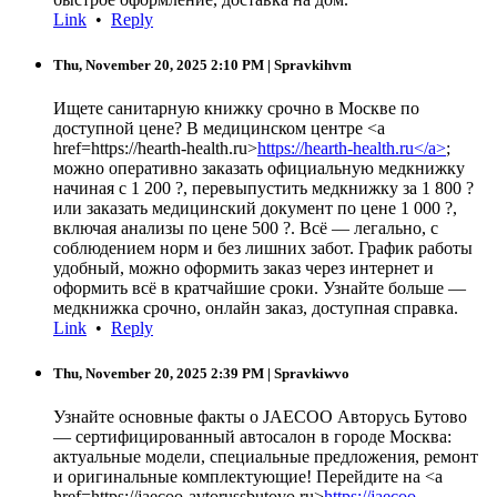
Link
•
Reply
Thu, November 20, 2025 2:10 PM
| Spravkihvm
Ищете санитарную книжку срочно в Москве по
доступной цене? В медицинском центре <a
href=https://hearth-health.ru>
https://hearth-health.ru</a>
;
можно оперативно заказать официальную медкнижку
начиная с 1 200 ?, перевыпустить медкнижку за 1 800 ?
или заказать медицинский документ по цене 1 000 ?,
включая анализы по цене 500 ?. Всё — легально, с
соблюдением норм и без лишних забот. График работы
удобный, можно оформить заказ через интернет и
оформить всё в кратчайшие сроки. Узнайте больше —
медкнижка срочно, онлайн заказ, доступная справка.
Link
•
Reply
Thu, November 20, 2025 2:39 PM
| Spravkiwvo
Узнайте основные факты о JAECOO Авторусь Бутово
— сертифицированный автосалон в городе Москва:
актуальные модели, специальные предложения, ремонт
и оригинальные комплектующие! Перейдите на <a
href=https://jaecoo-avtorussbutovo.ru>
https://jaecoo-