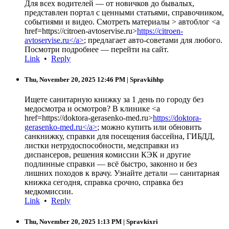
Для всех водителей — от новичков до бывалых,
представлен портал с ценными статьями, справочником,
событиями и видео. Смотреть материалы > автоблог <a
href=https://citroen-avtoservise.ru>
https://citroen-
avtoservise.ru</a>
; предлагает авто-советами для любого.
Посмотри подробнее — перейти на сайт.
Link
•
Reply
Thu, November 20, 2025 12:46 PM
| Spravkihhp
Ищете санитарную книжку за 1 день по городу без
медосмотра и осмотров? В клинике <a
href=https://doktora-gerasenko-med.ru>
https://doktora-
gerasenko-med.ru</a>
; можно купить или обновить
санкнижку, справки для посещения бассейна, ГИБДД,
листки нетрудоспособности, медсправки из
диспансеров, решения комиссии КЭК и другие
подлинные справки — всё быстро, законно и без
лишних походов к врачу. Узнайте детали — санитарная
книжка сегодня, справка срочно, справка без
медкомиссии.
Link
•
Reply
Thu, November 20, 2025 1:13 PM
| Spravkixri