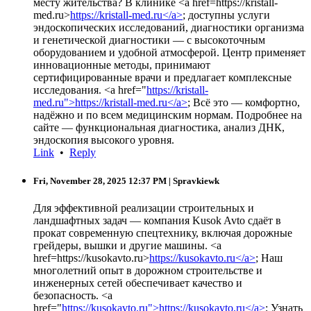
месту жительства? В клинике <a href=https://kristall-
med.ru>
https://kristall-med.ru</a>
; доступны услуги
эндоскопических исследований, диагностики организма
и генетической диагностики — с высокоточным
оборудованием и удобной атмосферой. Центр применяет
инновационные методы, принимают
сертифицированные врачи и предлагает комплексные
исследования. <a href="
https://kristall-
med.ru">https://kristall-med.ru</a>
; Всё это — комфортно,
надёжно и по всем медицинским нормам. Подробнее на
сайте — функциональная диагностика, анализ ДНК,
эндоскопия высокого уровня.
Link
•
Reply
Fri, November 28, 2025 12:37 PM
| Spravkiewk
Для эффективной реализации строительных и
ландшафтных задач — компания Kusok Avto сдаёт в
прокат современную спецтехнику, включая дорожные
грейдеры, вышки и другие машины. <a
href=https://kusokavto.ru>
https://kusokavto.ru</a>
; Наш
многолетний опыт в дорожном строительстве и
инженерных сетей обеспечивает качество и
безопасность. <a
href="
https://kusokavto.ru">https://kusokavto.ru</a>
; Узнать