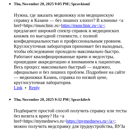
Thu, November 20, 2025 9:05 PM
| Spravkisml
Нужна, где заказать медкнижку или медицинскую
справку в Казани — без лишних хлопот? В клинике <a
href=https://munclinic.ru>
https://munclinic.ru</a>
;
предлагают широкий спектр справок и медицинских
книжек по выгодной стоимости, с полной
конфиденциальностью и профессиональным уровнем.
Круглосуточная лаборатория принимает без выходных,
чтобы обследование проходило максимально быстро.
Работают квалифицированные врачи и медсестры,
прошедшие аккредитацию и вниманием к пациентам.
Весь процесс максимально быстрый — надежно,
официально и без лишних проблем. Подробнее на сайте
— медкнижки Казань, справка по низкой цене,
круглосуточная лаборатория.
Link
•
Reply
Thu, November 20, 2025 9:32 PM
| Spravkibvb
Подбираете простой способ получить справку или тесты
без визита к врачу? На <a
href=https://mymednews.ru>
https://mymednews.ru</a>
;
можно получить медсправку для трудоустройства, ВУЗа