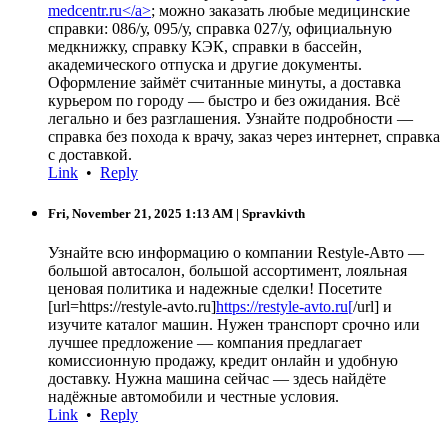
medcentr.ru</a>
; можно заказать любые медицинские
справки: 086/у, 095/у, справка 027/у, официальную
медкнижку, справку КЭК, справки в бассейн,
академического отпуска и другие документы.
Оформление займёт считанные минуты, а доставка
курьером по городу — быстро и без ожидания. Всё
легально и без разглашения. Узнайте подробности —
справка без похода к врачу, заказ через интернет, справка
с доставкой.
Link
•
Reply
Fri, November 21, 2025 1:13 AM
| Spravkivth
Узнайте всю информацию о компании Restyle-Авто —
большой автосалон, большой ассортимент, лояльная
ценовая политика и надежные сделки! Посетите
[url=https://restyle-avto.ru]
https://restyle-avto.ru[
/url] и
изучите каталог машин. Нужен транспорт срочно или
лучшее предложение — компания предлагает
комиссионную продажу, кредит онлайн и удобную
доставку. Нужна машина сейчас — здесь найдёте
надёжные автомобили и честные условия.
Link
•
Reply