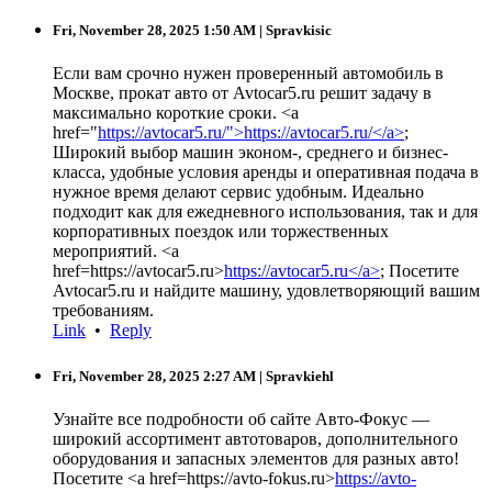
Fri, November 28, 2025 1:50 AM
| Spravkisic
Если вам срочно нужен проверенный автомобиль в
Москве, прокат авто от Avtocar5.ru решит задачу в
максимально короткие сроки. <a
href="
https://avtocar5.ru/">https://avtocar5.ru/</a>
;
Широкий выбор машин эконом-, среднего и бизнес-
класса, удобные условия аренды и оперативная подача в
нужное время делают сервис удобным. Идеально
подходит как для ежедневного использования, так и для
корпоративных поездок или торжественных
мероприятий. <a
href=https://avtocar5.ru>
https://avtocar5.ru</a>
; Посетите
Avtocar5.ru и найдите машину, удовлетворяющий вашим
требованиям.
Link
•
Reply
Fri, November 28, 2025 2:27 AM
| Spravkiehl
Узнайте все подробности об сайте Авто-Фокус —
широкий ассортимент автотоваров, дополнительного
оборудования и запасных элементов для разных авто!
Посетите <a href=https://avto-fokus.ru>
https://avto-