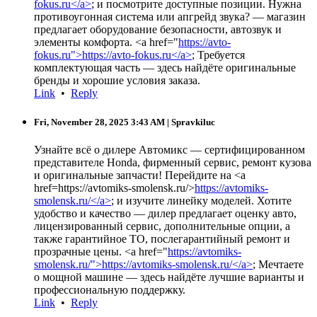
fokus.ru</a>
; и посмотрите доступные позиции. Нужна
противоугонная система или апгрейд звука? — магазин
предлагает оборудование безопасности, автозвук и
элементы комфорта. <a href="
https://avto-
fokus.ru">https://avto-fokus.ru</a>
; Требуется
комплектующая часть — здесь найдёте оригинальные
бренды и хорошие условия заказа.
Link
•
Reply
Fri, November 28, 2025 3:43 AM
| Spravkiluc
Узнайте всё о дилере Автомикс — сертифицированном
представителе Honda, фирменный сервис, ремонт кузова
и оригинальные запчасти! Перейдите на <a
href=https://avtomiks-smolensk.ru/>
https://avtomiks-
smolensk.ru/</a>
; и изучите линейку моделей. Хотите
удобство и качество — дилер предлагает оценку авто,
лицензированный сервис, дополнительные опции, а
также гарантийное ТО, послегарантийный ремонт и
прозрачные цены. <a href="
https://avtomiks-
smolensk.ru/">https://avtomiks-smolensk.ru/</a>
; Мечтаете
о мощной машине — здесь найдёте лучшие варианты и
профессиональную поддержку.
Link
•
Reply