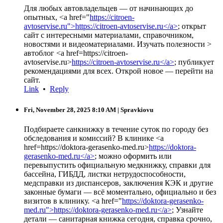
Для любых автовладельцев — от начинающих до
опытных, <a href="
https://citroen-
avtoservise.ru">https://citroen-avtoservise.ru</a>
; открыт
сайт с интересными материалами, справочником,
новостями и видеоматериалами. Изучать полезности >
автоблог <a href=https://citroen-
avtoservise.ru>
https://citroen-avtoservise.ru</a>
; публикует
рекомендациями для всех. Открой новое — перейти на
сайт.
Link
•
Reply
Fri, November 28, 2025 8:10 AM
| Spravkiovu
Подбираете санкнижку в течение суток по городу без
обследования и комиссий? В клинике <a
href=https://doktora-gerasenko-med.ru>
https://doktora-
gerasenko-med.ru</a>
; можно оформить или
перевыпустить официальную медкнижку, справки для
бассейна, ГИБДД, листки нетрудоспособности,
медсправки из диспансеров, заключения КЭК и другие
законные бумаги — всё моментально, официально и без
визитов в клинику. <a href="
https://doktora-gerasenko-
med.ru">https://doktora-gerasenko-med.ru</a>
; Узнайте
детали — санитарная книжка сегодня, справка срочно,