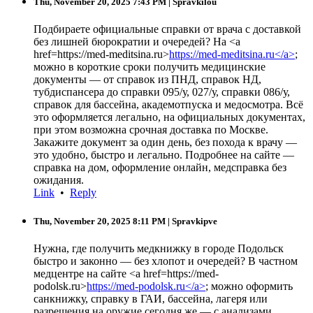
Thu, November 20, 2025 7:43 PM
| Spravkilou
Подбираете официальные справки от врача с доставкой
без лишней бюрократии и очередей? На <a
href=https://med-meditsina.ru>
https://med-meditsina.ru</a>
;
можно в короткие сроки получить медицинские
документы — от справок из ПНД, справок НД,
тубдиспансера до справки 095/у, 027/у, справки 086/у,
справок для бассейна, академотпуска и медосмотра. Всё
это оформляется легально, на официальных документах,
при этом возможна срочная доставка по Москве.
Закажите документ за один день, без похода к врачу —
это удобно, быстро и легально. Подробнее на сайте —
справка на дом, оформление онлайн, медсправка без
ожидания.
Link
•
Reply
Thu, November 20, 2025 8:11 PM
| Spravkipve
Нужна, где получить медкнижку в городе Подольск
быстро и законно — без хлопот и очередей? В частном
медцентре на сайте <a href=https://med-
podolsk.ru>
https://med-podolsk.ru</a>
; можно оформить
санкнижку, справку в ГАИ, бассейна, лагеря или
разрешения на оружие сегодня же — с анализами,