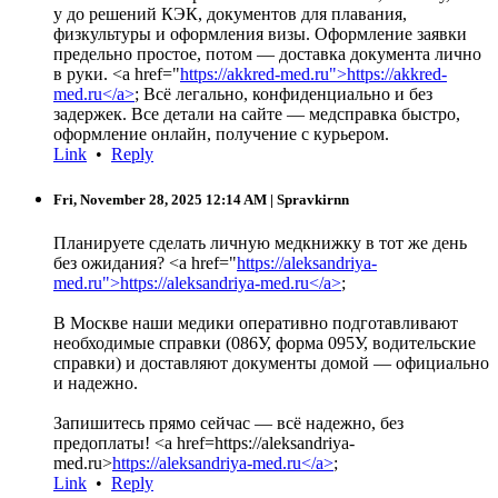
у до решений КЭК, документов для плавания,
физкультуры и оформления визы. Оформление заявки
предельно простое, потом — доставка документа лично
в руки. <a href="
https://akkred-med.ru">https://akkred-
med.ru</a>
; Всё легально, конфиденциально и без
задержек. Все детали на сайте — медсправка быстро,
оформление онлайн, получение с курьером.
Link
•
Reply
Fri, November 28, 2025 12:14 AM
| Spravkirnn
Планируете сделать личную медкнижку в тот же день
без ожидания? <a href="
https://aleksandriya-
med.ru">https://aleksandriya-med.ru</a>
;
В Москве наши медики оперативно подготавливают
необходимые справки (086У, форма 095У, водительские
справки) и доставляют документы домой — официально
и надежно.
Запишитесь прямо сейчас — всё надежно, без
предоплаты! <a href=https://aleksandriya-
med.ru>
https://aleksandriya-med.ru</a>
;
Link
•
Reply