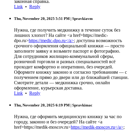
законная справка.
Link
•
Reply
Thu, November 20, 2025 5:51 PM
| Spravkiavm
Нужна, где получить медкнижку в течение суток без
лишних хлопот? На сайте <a href=https://medic-
dpo.ru>
https://medic-dpo.ru</a>
; доступна возможность
срочного оформления официальной книжки — просто
заполните заявку и возьмите паспорт и фотографию.
Для сотрудников жилищно-коммунальной сферы,
розничной торговли и разных специальностей всё
проходит комфортно и оперативно, без очередей.
Оформите книжку законно и согласно требованиям — с
получением прямо до двери или до ближайшей станции.
Смотрите детали — медкнижка срочно, онлайн
оформление, курьерская доставка.
Link
•
Reply
Thu, November 20, 2025 6:19 PM
| Spravkimac
Нужна, где оформить медицинскую книжку за час по
городу, законно и без очередей? На сайте <a
href=https://medik-moscov.ru>
https://medik-moscov.ru</a>
;