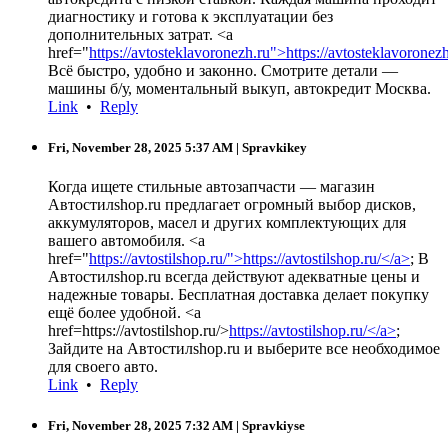
диагностику и готова к эксплуатации без
дополнительных затрат. <a
href="
https://avtosteklavoronezh.ru">https://avtosteklavoronez
Всё быстро, удобно и законно. Смотрите детали —
машины б/у, моментальный выкуп, автокредит Москва.
Link
•
Reply
Fri, November 28, 2025 5:37 AM
| Spravkikey
Когда ищете стильные автозапчасти — магазин
Автостилshop.ru предлагает огромный выбор дисков,
аккумуляторов, масел и других комплектующих для
вашего автомобиля. <a
href="
https://avtostilshop.ru/">https://avtostilshop.ru/</a>
; В
Автостилshop.ru всегда действуют адекватные цены и
надежные товары. Бесплатная доставка делает покупку
ещё более удобной. <a
href=https://avtostilshop.ru/>
https://avtostilshop.ru/</a>
;
Зайдите на Автостилshop.ru и выберите все необходимое
для своего авто.
Link
•
Reply
Fri, November 28, 2025 7:32 AM
| Spravkiyse