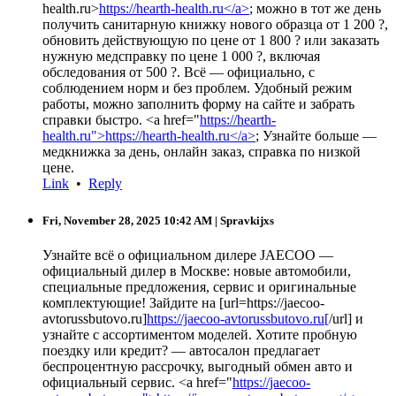
health.ru>
https://hearth-health.ru</a>
; можно в тот же день
получить санитарную книжку нового образца от 1 200 ?,
обновить действующую по цене от 1 800 ? или заказать
нужную медсправку по цене 1 000 ?, включая
обследования от 500 ?. Всё — официально, с
соблюдением норм и без проблем. Удобный режим
работы, можно заполнить форму на сайте и забрать
справки быстро. <a href="
https://hearth-
health.ru">https://hearth-health.ru</a>
; Узнайте больше —
медкнижка за день, онлайн заказ, справка по низкой
цене.
Link
•
Reply
Fri, November 28, 2025 10:42 AM
| Spravkijxs
Узнайте всё о официальном дилере JAECOO —
официальный дилер в Москве: новые автомобили,
специальные предложения, сервис и оригинальные
комплектующие! Зайдите на [url=https://jaecoo-
avtorussbutovo.ru]
https://jaecoo-avtorussbutovo.ru[
/url] и
узнайте с ассортиментом моделей. Хотите пробную
поездку или кредит? — автосалон предлагает
беспроцентную рассрочку, выгодный обмен авто и
официальный сервис. <a href="
https://jaecoo-