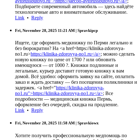
avtorussbutovo.ru">https://jaecoo-avtorussbutovo.ru</a>
;
Подбираете современный автомобиль — здесь найдёте
технологичные авто и внимательное обслуживание.
Link
•
Reply
Fri, November 28, 2025 11:21 AM
| Spravkipcp
Ищете, где оформить медкнижку по Перми легально и
без бюрократии? На <a href=https://klinika-zdorovya-
no1.ru>
https://klinika-zdorovya-no1.ru</a>
; можно сделать
новую книжку по цене от 1700 ? или обновить
имеющуюся — от 1000 ?. Книжки подлинные и
легальные, курьер доставит готовую книжку к вам
домой. Всё удобно: оформить заявку на сайте, оплатить
заказ и ждать доставку — без посещения поликлиники и
задержек. <a href="
https://klinika-zdorovya-
no1.ru">https://klinika-zdorovya-no1.ru</a>
; Все
подробности — медицинская книжка Пермь,
оформление без очередей, скидка на продление.
Link
•
Reply
Fri, November 28, 2025 11:58 AM
| Spravkiowx
Хотите получить профессиональную медпомощь по