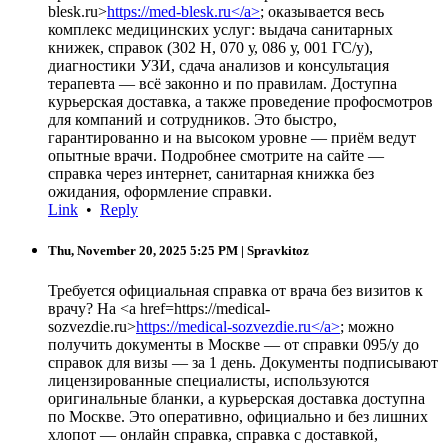
blesk.ru>
https://med-blesk.ru</a>
; оказывается весь
комплекс медицинских услуг: выдача санитарных
книжек, справок (302 Н, 070 у, 086 у, 001 ГС/у),
диагностики УЗИ, сдача анализов и консультация
терапевта — всё законно и по правилам. Доступна
курьерская доставка, а также проведение профосмотров
для компаний и сотрудников. Это быстро,
гарантированно и на высоком уровне — приём ведут
опытные врачи. Подробнее смотрите на сайте —
справка через интернет, санитарная книжка без
ожидания, оформление справки.
Link
•
Reply
Thu, November 20, 2025 5:25 PM
| Spravkitoz
Требуется официальная справка от врача без визитов к
врачу? На <a href=https://medical-
sozvezdie.ru>
https://medical-sozvezdie.ru</a>
; можно
получить документы в Москве — от справки 095/у до
справок для визы — за 1 день. Документы подписывают
лицензированные специалисты, используются
оригинальные бланки, а курьерская доставка доступна
по Москве. Это оперативно, официально и без лишних
хлопот — онлайн справка, справка с доставкой,