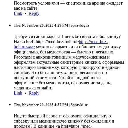
Посмотреть условиями — спецтехника аренда ожидает
вас на сайте.
Link
•
Reply
Thu, November 20, 2025 4:29 PM
| Spravkigvz
Требуется санкнижка за 1 день без визита в больницу?
На <a href=https://med-bez-boli.ru>
https://med-bez-
boli.ru</a>
; можно оформить или обновить медкнижку
официально, без медосмотра — быстро и легально.
Работаем с аккредитованным медучреждением и
оформляем актуальные санитарные книжки, оформляем
настоящую медкнижку, которую фиксируют в единой
системе. Это без лишних хлопот, легально и по
доступной стоимости. Узнайте подробности —
оформление без медосмотра, оформление за день,
медкнижка онлайн.
Link
•
Reply
Thu, November 20, 2025 4:57 PM
| Spravkilsc
Ищете быстрый вариант оформить официальную
справку или медицинскую книжку без ожидания и
проблем? В клинике <a href=https://med-