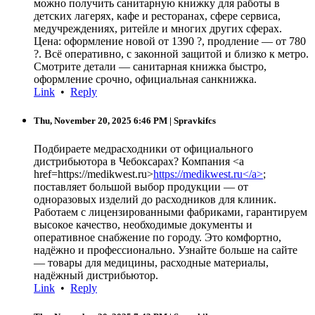
можно получить санитарную книжку для работы в
детских лагерях, кафе и ресторанах, сфере сервиса,
медучреждениях, ритейле и многих других сферах.
Цена: оформление новой от 1390 ?, продление — от 780
?. Всё оперативно, с законной защитой и близко к метро.
Смотрите детали — санитарная книжка быстро,
оформление срочно, официальная санкнижка.
Link
•
Reply
Thu, November 20, 2025 6:46 PM
| Spravkifcs
Подбираете медрасходники от официального
дистрибьютора в Чебоксарах? Компания <a
href=https://medikwest.ru>
https://medikwest.ru</a>
;
поставляет большой выбор продукции — от
одноразовых изделий до расходников для клиник.
Работаем с лицензированными фабриками, гарантируем
высокое качество, необходимые документы и
оперативное снабжение по городу. Это комфортно,
надёжно и профессионально. Узнайте больше на сайте
— товары для медицины, расходные материалы,
надёжный дистрибьютор.
Link
•
Reply