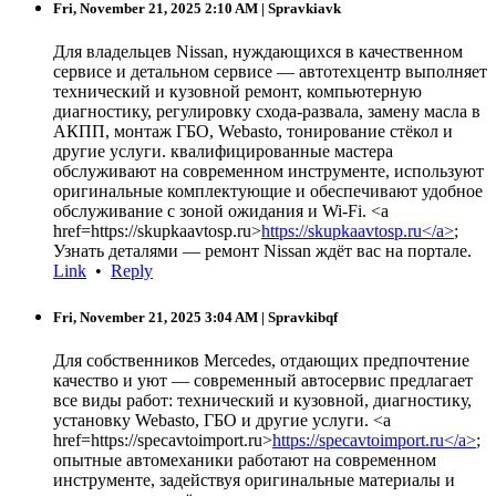
Fri, November 21, 2025 2:10 AM
| Spravkiavk
Для владельцев Nissan, нуждающихся в качественном
сервисе и детальном сервисе — автотехцентр выполняет
технический и кузовной ремонт, компьютерную
диагностику, регулировку схода-развала, замену масла в
АКПП, монтаж ГБО, Webasto, тонирование стёкол и
другие услуги. квалифицированные мастера
обслуживают на современном инструменте, используют
оригинальные комплектующие и обеспечивают удобное
обслуживание с зоной ожидания и Wi-Fi. <a
href=https://skupkaavtosp.ru>
https://skupkaavtosp.ru</a>
;
Узнать деталями — ремонт Nissan ждёт вас на портале.
Link
•
Reply
Fri, November 21, 2025 3:04 AM
| Spravkibqf
Для собственников Mercedes, отдающих предпочтение
качество и уют — современный автосервис предлагает
все виды работ: технический и кузовной, диагностику,
установку Webasto, ГБО и другие услуги. <a
href=https://specavtoimport.ru>
https://specavtoimport.ru</a>
;
опытные автомеханики работают на современном
инструменте, задействуя оригинальные материалы и