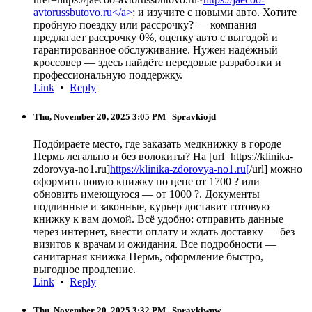
avtorussbutovo.ru</a>
; и изучите с новыми авто. Хотите
пробную поездку или рассрочку? — компания
предлагает рассрочку 0%, оценку авто с выгодой и
гарантированное обслуживание. Нужен надёжный
кроссовер — здесь найдёте передовые разработки и
профессиональную поддержку.
Link
•
Reply
Thu, November 20, 2025 3:05 PM
| Spravkiojd
Подбираете место, где заказать медкнижку в городе
Пермь легально и без волокиты? На [url=https://klinika-
zdorovya-no1.ru]
https://klinika-zdorovya-no1.ru[
/url] можно
оформить новую книжку по цене от 1700 ? или
обновить имеющуюся — от 1000 ?. Документы
подлинные и законные, курьер доставит готовую
книжку к вам домой. Всё удобно: отправить данные
через интернет, внести оплату и ждать доставку — без
визитов к врачам и ожидания. Все подробности —
санитарная книжка Пермь, оформление быстро,
выгодное продление.
Link
•
Reply
Thu, November 20, 2025 3:32 PM
| Spravkiwnw