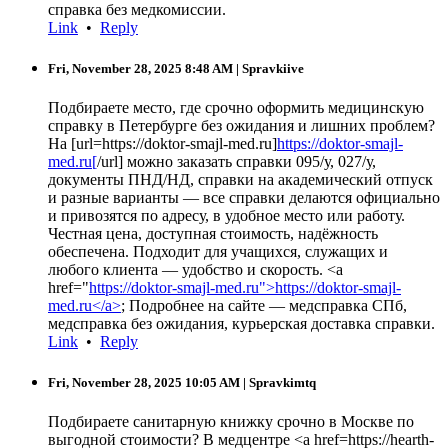
справка без медкомиссии.
Link
•
Reply
Fri, November 28, 2025 8:48 AM
| Spravkiive
Подбираете место, где срочно оформить медицинскую
справку в Петербурге без ожидания и лишних проблем?
На [url=https://doktor-smajl-med.ru]
https://doktor-smajl-
med.ru[
/url] можно заказать справки 095/у, 027/у,
документы ПНД/НД, справки на академический отпуск
и разные варианты — все справки делаются официально
и привозятся по адресу, в удобное место или работу.
Честная цена, доступная стоимость, надёжность
обеспечена. Подходит для учащихся, служащих и
любого клиента — удобство и скорость. <a
href="
https://doktor-smajl-med.ru">https://doktor-smajl-
med.ru</a>
; Подробнее на сайте — медсправка СПб,
медсправка без ожидания, курьерская доставка справки.
Link
•
Reply
Fri, November 28, 2025 10:05 AM
| Spravkimtq
Подбираете санитарную книжку срочно в Москве по
выгодной стоимости? В медцентре <a href=https://hearth-