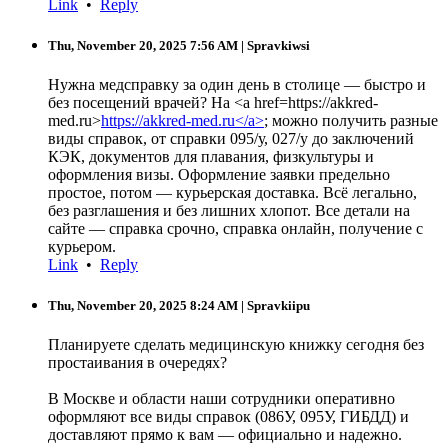
Link
•
Reply
Thu, November 20, 2025 7:56 AM
| Spravkiwsi
Нужна медсправку за один день в столице — быстро и
без посещений врачей? На <a href=https://akkred-
med.ru>
https://akkred-med.ru</a>
; можно получить разные
виды справок, от справки 095/у, 027/у до заключений
КЭК, документов для плавания, физкультуры и
оформления визы. Оформление заявки предельно
простое, потом — курьерская доставка. Всё легально,
без разглашения и без лишних хлопот. Все детали на
сайте — справка срочно, справка онлайн, получение с
курьером.
Link
•
Reply
Thu, November 20, 2025 8:24 AM
| Spravkiipu
Планируете сделать медицинскую книжку сегодня без
простаивания в очередях?
В Москве и области наши сотрудники оперативно
оформляют все виды справок (086У, 095У, ГИБДД) и
доставляют прямо к вам — официально и надежно.