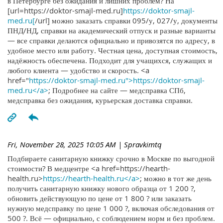
в Петербурге без ожидания и лишних проблем? На
[url=https://doktor-smajl-med.ru]
https://doktor-smajl-
med.ru[
/url] можно заказать справки 095/у, 027/у, документы
ПНД/НД, справки на академический отпуск и разные варианты
— все справки делаются официально и привозятся по адресу, в
удобное место или работу. Честная цена, доступная стоимость,
надёжность обеспечена. Подходит для учащихся, служащих и
любого клиента — удобство и скорость. <a
href="
https://doktor-smajl-med.ru">https://doktor-smajl-
med.ru</a>
; Подробнее на сайте — медсправка СПб,
медсправка без ожидания, курьерская доставка справки.
Fri, November 28, 2025 10:05 AM
| Spravkimtq
Подбираете санитарную книжку срочно в Москве по выгодной
стоимости? В медцентре <a href=https://hearth-
health.ru>
https://hearth-health.ru</a>
; можно в тот же день
получить санитарную книжку нового образца от 1 200 ?,
обновить действующую по цене от 1 800 ? или заказать
нужную медсправку по цене 1 000 ?, включая обследования от
500 ?. Всё — официально, с соблюдением норм и без проблем.