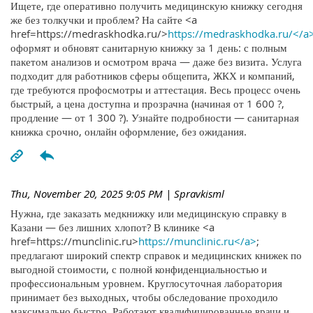
Ищете, где оперативно получить медицинскую книжку сегодня
же без толкучки и проблем? На сайте <a
href=https://medraskhodka.ru/>
https://medraskhodka.ru/</a
оформят и обновят санитарную книжку за 1 день: с полным
пакетом анализов и осмотром врача — даже без визита. Услуга
подходит для работников сферы общепита, ЖКХ и компаний,
где требуются профосмотры и аттестация. Весь процесс очень
быстрый, а цена доступна и прозрачна (начиная от 1 600 ?,
продление — от 1 300 ?). Узнайте подробности — санитарная
книжка срочно, онлайн оформление, без ожидания.
Thu, November 20, 2025 9:05 PM
| Spravkisml
Нужна, где заказать медкнижку или медицинскую справку в
Казани — без лишних хлопот? В клинике <a
href=https://munclinic.ru>
https://munclinic.ru</a>
;
предлагают широкий спектр справок и медицинских книжек по
выгодной стоимости, с полной конфиденциальностью и
профессиональным уровнем. Круглосуточная лаборатория
принимает без выходных, чтобы обследование проходило
максимально быстро. Работают квалифицированные врачи и