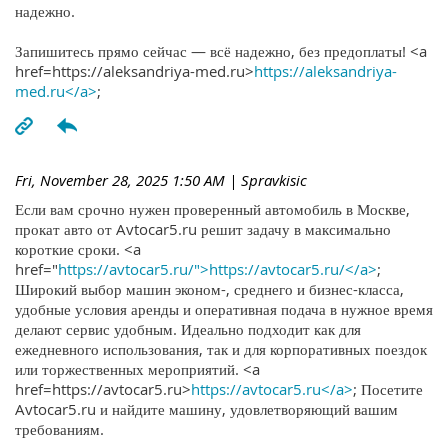
надежно.
Запишитесь прямо сейчас — всё надежно, без предоплаты! <a
href=https://aleksandriya-med.ru>
https://aleksandriya-
med.ru</a>
;
Fri, November 28, 2025 1:50 AM
| Spravkisic
Если вам срочно нужен проверенный автомобиль в Москве,
прокат авто от Avtocar5.ru решит задачу в максимально
короткие сроки. <a
href="
https://avtocar5.ru/">https://avtocar5.ru/</a>
;
Широкий выбор машин эконом-, среднего и бизнес-класса,
удобные условия аренды и оперативная подача в нужное время
делают сервис удобным. Идеально подходит как для
ежедневного использования, так и для корпоративных поездок
или торжественных мероприятий. <a
href=https://avtocar5.ru>
https://avtocar5.ru</a>
; Посетите
Avtocar5.ru и найдите машину, удовлетворяющий вашим
требованиям.