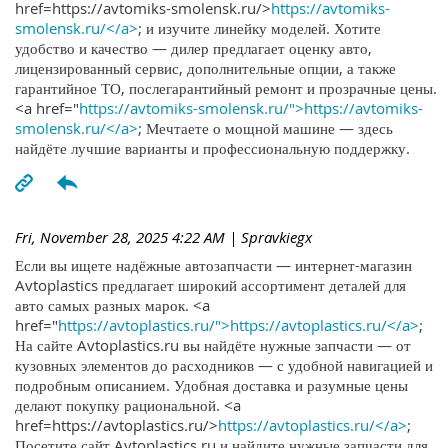
href=https://avtomiks-smolensk.ru/>
https://avtomiks-
smolensk.ru/</a>
; и изучите линейку моделей. Хотите
удобство и качество — дилер предлагает оценку авто,
лицензированный сервис, дополнительные опции, а также
гарантийное ТО, послегарантийный ремонт и прозрачные цены.
<a href="
https://avtomiks-smolensk.ru/">https://avtomiks-
smolensk.ru/</a>
; Мечтаете о мощной машине — здесь
найдёте лучшие варианты и профессиональную поддержку.
Fri, November 28, 2025 4:22 AM
| Spravkiegx
Если вы ищете надёжные автозапчасти — интернет-магазин
Avtoplastics предлагает широкий ассортимент деталей для
авто самых разных марок. <a
href="
https://avtoplastics.ru/">https://avtoplastics.ru/</a>
;
На сайте Avtoplastics.ru вы найдёте нужные запчасти — от
кузовных элементов до расходников — с удобной навигацией и
подробным описанием. Удобная доставка и разумные цены
делают покупку рациональной. <a
href=https://avtoplastics.ru/>
https://avtoplastics.ru/</a>
;
Посетите сайт Avtoplastics.ru и найдите нужные запчасти для