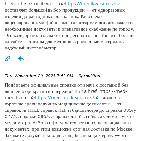
href=https://medikwest.ru>
https://medikwest.ru</a>
;
поставляет большой выбор продукции — от одноразовых
изделий до расходников для клиник. Работаем с
лицензированными фабриками, гарантируем высокое качество,
необходимые документы и оперативное снабжение по городу.
Это комфортно, надёжно и профессионально. Узнайте больше
на сайте — товары для медицины, расходные материалы,
надёжный дистрибьютор.
Thu, November 20, 2025 7:43 PM
| Spravkilou
Подбираете официальные справки от врача с доставкой без
лишней бюрократии и очередей? На <a href=https://med-
meditsina.ru>
https://med-meditsina.ru</a>
; можно в
короткие сроки получить медицинские документы — от
справок из ПНД, справок НД, тубдиспансера до справки 095/у,
027/у, справки 086/у, справок для бассейна, академотпуска и
медосмотра. Всё это оформляется легально, на официальных
документах, при этом возможна срочная доставка по Москве.
Закажите документ за один день, без похода к врачу — это