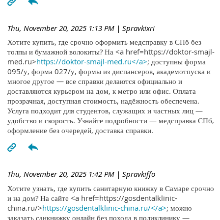
Thu, November 20, 2025 1:13 PM
| Spravkixri
Хотите купить, где срочно оформить медсправку в СПб без
толпы и бумажной волокиты? На <a href=https://doktor-smajl-
med.ru>
https://doktor-smajl-med.ru</a>
; доступны форма
095/у, форма 027/у, формы из диспансеров, академотпуска и
многое другое — все справки делаются официально и
доставляются курьером на дом, к метро или офис. Оплата
прозрачная, доступная стоимость, надёжность обеспечена.
Услуга подходит для студентов, служащих и частных лиц —
удобство и скорость. Узнайте подробности — медсправка СПб,
оформление без очередей, доставка справки.
Thu, November 20, 2025 1:42 PM
| Spravkiffo
Хотите узнать, где купить санитарную книжку в Самаре срочно
и на дом? На сайте <a href=https://gosdentalklinic-
china.ru/>
https://gosdentalklinic-china.ru/</a>
; можно
заказать санкнижку онлайн без похода в поликлинику —