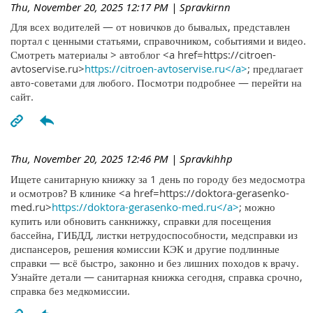
Thu, November 20, 2025 12:17 PM
| Spravkirnn
Для всех водителей — от новичков до бывалых, представлен
портал с ценными статьями, справочником, событиями и видео.
Смотреть материалы > автоблог <a href=https://citroen-
avtoservise.ru>
https://citroen-avtoservise.ru</a>
; предлагает
авто-советами для любого. Посмотри подробнее — перейти на
сайт.
Thu, November 20, 2025 12:46 PM
| Spravkihhp
Ищете санитарную книжку за 1 день по городу без медосмотра
и осмотров? В клинике <a href=https://doktora-gerasenko-
med.ru>
https://doktora-gerasenko-med.ru</a>
; можно
купить или обновить санкнижку, справки для посещения
бассейна, ГИБДД, листки нетрудоспособности, медсправки из
диспансеров, решения комиссии КЭК и другие подлинные
справки — всё быстро, законно и без лишних походов к врачу.
Узнайте детали — санитарная книжка сегодня, справка срочно,
справка без медкомиссии.