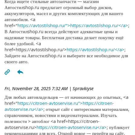
Когда ищете стильные автозапчасти — магазин
Автостилshop.ru предлагает огромный выбор дисков,
аккумуляторов, масел и других комплектующих для вашего
автомобиля. <a
href="
https://avtostilshop.ru/">https://avtostilshop.ru/</a>
;
В Автостилshop.ru всегда действуют адекватные цены и
надежные товары. Бесплатная доставка делает покупку ещё
более удобной. <a
href=https://avtostilshop.ru/>
https://avtostilshop.ru/</a>
;
Зайдите на Автостилshop.ru и выберите все необходимое для
своего авто.
Fri, November 28, 2025 7:32 AM
| Spravkiyse
Для любых автовладельцев — от начинающих до опытных, <a
href="
https://citroen-avtoservise.ru">https://citroen-
avtoservise.ru</a>
; открыт сайт с интересными материалами,
справочником, новостями и видеоматериалами. Изучать
полезности > автоблог <a href=https://citroen-
avtoservise.ru>
https://citroen-avtoservise.ru</a>
; публикует
рекомендациями для всех. Открой новое — перейти на сайт.