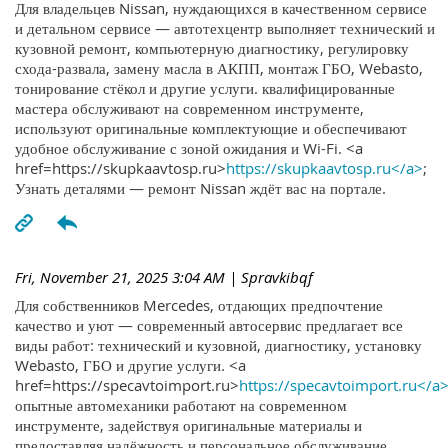
Для владельцев Nissan, нуждающихся в качественном сервисе
и детальном сервисе — автотехцентр выполняет технический и
кузовной ремонт, компьютерную диагностику, регулировку
схода-развала, замену масла в АКПП, монтаж ГБО, Webasto,
тонирование стёкол и другие услуги. квалифицированные
мастера обслуживают на современном инструменте,
используют оригинальные комплектующие и обеспечивают
удобное обслуживание с зоной ожидания и Wi-Fi. <a
href=https://skupkaavtosp.ru>
https://skupkaavtosp.ru</a>
;
Узнать деталями — ремонт Nissan ждёт вас на портале.
Fri, November 21, 2025 3:04 AM
| Spravkibqf
Для собственников Mercedes, отдающих предпочтение
качество и уют — современный автосервис предлагает все
виды работ: технический и кузовной, диагностику, установку
Webasto, ГБО и другие услуги. <a
href=https://specavtoimport.ru>
https://specavtoimport.ru</a
опытные автомеханики работают на современном
инструменте, задействуя оригинальные материалы и
предоставляя надёжность и персональное обслуживание.