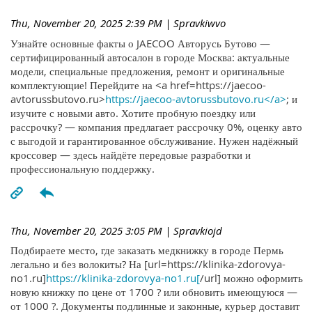
Thu, November 20, 2025 2:39 PM
| Spravkiwvo
Узнайте основные факты о JAECOO Авторусь Бутово —
сертифицированный автосалон в городе Москва: актуальные
модели, специальные предложения, ремонт и оригинальные
комплектующие! Перейдите на <a href=https://jaecoo-
avtorussbutovo.ru>
https://jaecoo-avtorussbutovo.ru</a>
; и
изучите с новыми авто. Хотите пробную поездку или
рассрочку? — компания предлагает рассрочку 0%, оценку авто
с выгодой и гарантированное обслуживание. Нужен надёжный
кроссовер — здесь найдёте передовые разработки и
профессиональную поддержку.
Thu, November 20, 2025 3:05 PM
| Spravkiojd
Подбираете место, где заказать медкнижку в городе Пермь
легально и без волокиты? На [url=https://klinika-zdorovya-
no1.ru]
https://klinika-zdorovya-no1.ru[
/url] можно оформить
новую книжку по цене от 1700 ? или обновить имеющуюся —
от 1000 ?. Документы подлинные и законные, курьер доставит