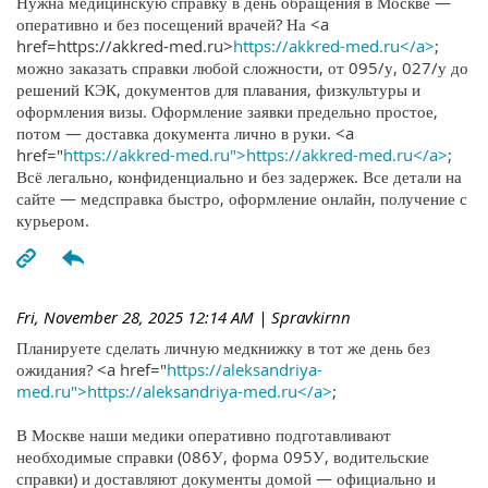
Нужна медицинскую справку в день обращения в Москве —
оперативно и без посещений врачей? На <a
href=https://akkred-med.ru>
https://akkred-med.ru</a>
;
можно заказать справки любой сложности, от 095/у, 027/у до
решений КЭК, документов для плавания, физкультуры и
оформления визы. Оформление заявки предельно простое,
потом — доставка документа лично в руки. <a
href="
https://akkred-med.ru">https://akkred-med.ru</a>
;
Всё легально, конфиденциально и без задержек. Все детали на
сайте — медсправка быстро, оформление онлайн, получение с
курьером.
Fri, November 28, 2025 12:14 AM
| Spravkirnn
Планируете сделать личную медкнижку в тот же день без
ожидания? <a href="
https://aleksandriya-
med.ru">https://aleksandriya-med.ru</a>
;
В Москве наши медики оперативно подготавливают
необходимые справки (086У, форма 095У, водительские
справки) и доставляют документы домой — официально и