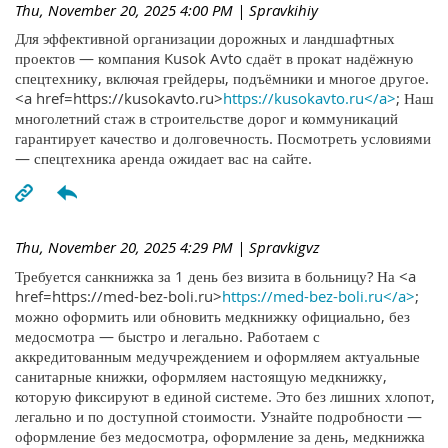
Thu, November 20, 2025 4:00 PM
| Spravkihiy
Для эффективной организации дорожных и ландшафтных
проектов — компания Kusok Avto сдаёт в прокат надёжную
спецтехнику, включая грейдеры, подъёмники и многое другое.
<a href=https://kusokavto.ru>
https://kusokavto.ru</a>
; Наш
многолетний стаж в строительстве дорог и коммуникаций
гарантирует качество и долговечность. Посмотреть условиями
— спецтехника аренда ожидает вас на сайте.
Thu, November 20, 2025 4:29 PM
| Spravkigvz
Требуется санкнижка за 1 день без визита в больницу? На <a
href=https://med-bez-boli.ru>
https://med-bez-boli.ru</a>
;
можно оформить или обновить медкнижку официально, без
медосмотра — быстро и легально. Работаем с
аккредитованным медучреждением и оформляем актуальные
санитарные книжки, оформляем настоящую медкнижку,
которую фиксируют в единой системе. Это без лишних хлопот,
легально и по доступной стоимости. Узнайте подробности —
оформление без медосмотра, оформление за день, медкнижка