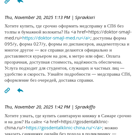
Thu, November 20, 2025 1:13 PM
| Spravkixri
Хотите купить, где срочно оформить медсправку в СПб без
толпы и бумажной волокиты? На <a href=https://doktor-smajl-
med.ru>
https://doktor-smajl-med.ru</a>
; доступны форма
095/у, форма 027/у, формы из диспансеров, академотпуска и
многое другое — все справки делаются официально и
доставляются курьером на дом, к метро или офис. Оплата
прозрачная, доступная стоимость, надёжность обеспечена.
Услуга подходит для студентов, служащих и частных лиц —
удобство и скорость. Узнайте подробности — медсправка СПб,
оформление без очередей, доставка справки.
Thu, November 20, 2025 1:42 PM
| Spravkiffo
Хотите узнать, где купить санитарную книжку в Самаре срочно
и на дом? На сайте <a href=https://gosdentalklinic-
china.ru/>
https://gosdentalklinic-china.ru/</a>
; можно
заказать санкнижку онлайн без похода в поликлинику —