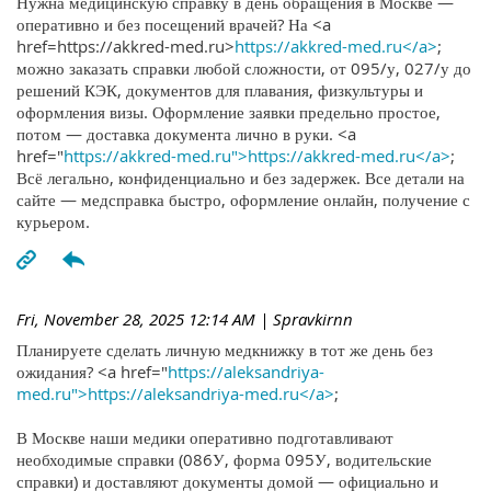
Нужна медицинскую справку в день обращения в Москве —
оперативно и без посещений врачей? На <a
href=https://akkred-med.ru>
https://akkred-med.ru</a>
;
можно заказать справки любой сложности, от 095/у, 027/у до
решений КЭК, документов для плавания, физкультуры и
оформления визы. Оформление заявки предельно простое,
потом — доставка документа лично в руки. <a
href="
https://akkred-med.ru">https://akkred-med.ru</a>
;
Всё легально, конфиденциально и без задержек. Все детали на
сайте — медсправка быстро, оформление онлайн, получение с
курьером.
Fri, November 28, 2025 12:14 AM
| Spravkirnn
Планируете сделать личную медкнижку в тот же день без
ожидания? <a href="
https://aleksandriya-
med.ru">https://aleksandriya-med.ru</a>
;
В Москве наши медики оперативно подготавливают
необходимые справки (086У, форма 095У, водительские
справки) и доставляют документы домой — официально и