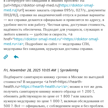
в Петербурге без ожидания и лишних проблем? На
[url=https://doktor-smajl-med.ru]
https://doktor-smajl-
med.ru[
/url] можно заказать справки 095/у, 027/у, документы
ПНД/НД, справки на академический отпуск и разные варианты
— все справки делаются официально и привозятся по адресу, в
удобное место или работу. Честная цена, доступная стоимость,
надёжность обеспечена. Подходит для учащихся, служащих и
любого клиента — удобство и скорость. <a
href="
https://doktor-smajl-med.ru">https://doktor-smajl-
med.ru</a>
; Подробнее на сайте — медсправка СПб,
медсправка без ожидания, курьерская доставка справки.
Fri, November 28, 2025 10:05 AM
| Spravkimtq
Подбираете санитарную книжку срочно в Москве по выгодной
стоимости? В медцентре <a href=https://hearth-
health.ru>
https://hearth-health.ru</a>
; можно в тот же день
получить санитарную книжку нового образца от 1 200 ?,
обновить действующую по цене от 1 800 ? или заказать
нужную медсправку по цене 1 000 ?, включая обследования от
500 ?. Всё — официально, с соблюдением норм и без проблем.