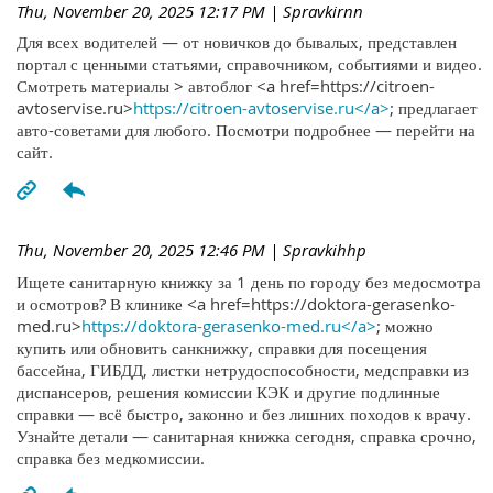
Thu, November 20, 2025 12:17 PM
| Spravkirnn
Для всех водителей — от новичков до бывалых, представлен
портал с ценными статьями, справочником, событиями и видео.
Смотреть материалы > автоблог <a href=https://citroen-
avtoservise.ru>
https://citroen-avtoservise.ru</a>
; предлагает
авто-советами для любого. Посмотри подробнее — перейти на
сайт.
Thu, November 20, 2025 12:46 PM
| Spravkihhp
Ищете санитарную книжку за 1 день по городу без медосмотра
и осмотров? В клинике <a href=https://doktora-gerasenko-
med.ru>
https://doktora-gerasenko-med.ru</a>
; можно
купить или обновить санкнижку, справки для посещения
бассейна, ГИБДД, листки нетрудоспособности, медсправки из
диспансеров, решения комиссии КЭК и другие подлинные
справки — всё быстро, законно и без лишних походов к врачу.
Узнайте детали — санитарная книжка сегодня, справка срочно,
справка без медкомиссии.