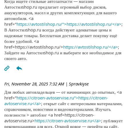
Когда ищете стильные автозапчасти — магазин
Автостилshop.ru предлагает огромный выбор дисков,
аккумуляторов, масел и других комплектующих для вашего
автомобиля. <a
href="
https://avtostilshop.ru/">https://avtostilshop.ru/</a>
;
В Автостилshop.ru всегда действуют адекватные цены и
надежные товары. Бесплатная доставка делает покупку ещё
более удобной. <a
href=https://avtostilshop.ru/>
https://avtostilshop.ru/</a>
;
Зайдите на Автостилshop.ru и выберите все необходимое для
своего авто.
Fri, November 28, 2025 7:32 AM
| Spravkiyse
Для любых автовладельцев — от начинающих до опытных, <a
href="
https://citroen-avtoservise.ru">https://citroen-
avtoservise.ru</a>
; открыт сайт с интересными материалами,
справочником, новостями и видеоматериалами. Изучать
полезности > автоблог <a href=https://citroen-
avtoservise.ru>
https://citroen-avtoservise.ru</a>
; публикует
рекомендациями для всех. Открой новое — перейти на сайт.