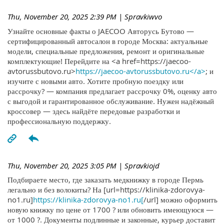
Thu, November 20, 2025 2:39 PM
| Spravkiwvo
Узнайте основные факты о JAECOO Авторусь Бутово —
сертифицированный автосалон в городе Москва: актуальные
модели, специальные предложения, ремонт и оригинальные
комплектующие! Перейдите на <a href=https://jaecoo-
avtorussbutovo.ru>
https://jaecoo-avtorussbutovo.ru</a>
; и
изучите с новыми авто. Хотите пробную поездку или
рассрочку? — компания предлагает рассрочку 0%, оценку авто
с выгодой и гарантированное обслуживание. Нужен надёжный
кроссовер — здесь найдёте передовые разработки и
профессиональную поддержку.
Thu, November 20, 2025 3:05 PM
| Spravkiojd
Подбираете место, где заказать медкнижку в городе Пермь
легально и без волокиты? На [url=https://klinika-zdorovya-
no1.ru]
https://klinika-zdorovya-no1.ru[
/url] можно оформить
новую книжку по цене от 1700 ? или обновить имеющуюся —
от 1000 ?. Документы подлинные и законные, курьер доставит