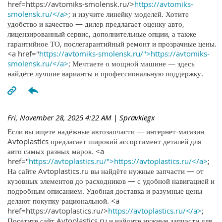
href=https://avtomiks-smolensk.ru/>
https://avtomiks-
smolensk.ru/</a>
; и изучите линейку моделей. Хотите
удобство и качество — дилер предлагает оценку авто,
лицензированный сервис, дополнительные опции, а также
гарантийное ТО, послегарантийный ремонт и прозрачные цены.
<a href="
https://avtomiks-smolensk.ru/">https://avtomiks-
smolensk.ru/</a>
; Мечтаете о мощной машине — здесь
найдёте лучшие варианты и профессиональную поддержку.
Fri, November 28, 2025 4:22 AM
| Spravkiegx
Если вы ищете надёжные автозапчасти — интернет-магазин
Avtoplastics предлагает широкий ассортимент деталей для
авто самых разных марок. <a
href="
https://avtoplastics.ru/">https://avtoplastics.ru/</a>
;
На сайте Avtoplastics.ru вы найдёте нужные запчасти — от
кузовных элементов до расходников — с удобной навигацией и
подробным описанием. Удобная доставка и разумные цены
делают покупку рациональной. <a
href=https://avtoplastics.ru/>
https://avtoplastics.ru/</a>
;
Посетите сайт Avtoplastics.ru и найдите нужные запчасти для