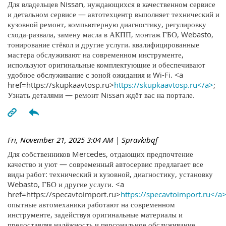
Для владельцев Nissan, нуждающихся в качественном сервисе
и детальном сервисе — автотехцентр выполняет технический и
кузовной ремонт, компьютерную диагностику, регулировку
схода-развала, замену масла в АКПП, монтаж ГБО, Webasto,
тонирование стёкол и другие услуги. квалифицированные
мастера обслуживают на современном инструменте,
используют оригинальные комплектующие и обеспечивают
удобное обслуживание с зоной ожидания и Wi-Fi. <a
href=https://skupkaavtosp.ru>
https://skupkaavtosp.ru</a>
;
Узнать деталями — ремонт Nissan ждёт вас на портале.
Fri, November 21, 2025 3:04 AM
| Spravkibqf
Для собственников Mercedes, отдающих предпочтение
качество и уют — современный автосервис предлагает все
виды работ: технический и кузовной, диагностику, установку
Webasto, ГБО и другие услуги. <a
href=https://specavtoimport.ru>
https://specavtoimport.ru</a
опытные автомеханики работают на современном
инструменте, задействуя оригинальные материалы и
предоставляя надёжность и персональное обслуживание.