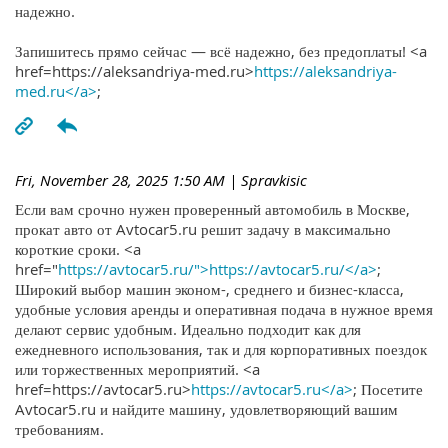
надежно.
Запишитесь прямо сейчас — всё надежно, без предоплаты! <a
href=https://aleksandriya-med.ru>
https://aleksandriya-
med.ru</a>
;
Fri, November 28, 2025 1:50 AM
| Spravkisic
Если вам срочно нужен проверенный автомобиль в Москве,
прокат авто от Avtocar5.ru решит задачу в максимально
короткие сроки. <a
href="
https://avtocar5.ru/">https://avtocar5.ru/</a>
;
Широкий выбор машин эконом-, среднего и бизнес-класса,
удобные условия аренды и оперативная подача в нужное время
делают сервис удобным. Идеально подходит как для
ежедневного использования, так и для корпоративных поездок
или торжественных мероприятий. <a
href=https://avtocar5.ru>
https://avtocar5.ru</a>
; Посетите
Avtocar5.ru и найдите машину, удовлетворяющий вашим
требованиям.