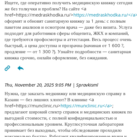
Ищете, где оперативно получить медицинскую книжку сегодня
же без толкучки и проблем? На сайте <a
href=https://medraskhodka.ru/>
https://medraskhodka.ru/</a
оформят и обновят санитарную книжку за 1 день: с полным
пакетом анализов и осмотром врача — даже без визита. Услуга
подходит для работников сферы общепита, ЖКХ и компаний,
где требуются профосмотры и аттестация. Весь процесс очень
быстрый, а цена доступна и прозрачна (начиная от 1 600 ?,
продление — от 1 300 ?). Узнайте подробности — санитарная
книжка срочно, онлайн оформление, без ожидания.
Thu, November 20, 2025 9:05 PM
| Spravkisml
Нужна, где заказать медкнижку или медицинскую справку в
Казани — без лишних хлопот? В клинике <a
href=https://munclinic.ru>
https://munclinic.ru</a>
;
предлагают широкий спектр справок и медицинских книжек по
выгодной стоимости, с полной конфиденциальностью и
профессиональным уровнем. Круглосуточная лаборатория
принимает без выходных, чтобы обследование проходило
максимально быстро. Работают квалифицированные врачи и