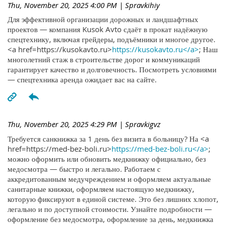
Thu, November 20, 2025 4:00 PM
| Spravkihiy
Для эффективной организации дорожных и ландшафтных
проектов — компания Kusok Avto сдаёт в прокат надёжную
спецтехнику, включая грейдеры, подъёмники и многое другое.
<a href=https://kusokavto.ru>
https://kusokavto.ru</a>
; Наш
многолетний стаж в строительстве дорог и коммуникаций
гарантирует качество и долговечность. Посмотреть условиями
— спецтехника аренда ожидает вас на сайте.
Thu, November 20, 2025 4:29 PM
| Spravkigvz
Требуется санкнижка за 1 день без визита в больницу? На <a
href=https://med-bez-boli.ru>
https://med-bez-boli.ru</a>
;
можно оформить или обновить медкнижку официально, без
медосмотра — быстро и легально. Работаем с
аккредитованным медучреждением и оформляем актуальные
санитарные книжки, оформляем настоящую медкнижку,
которую фиксируют в единой системе. Это без лишних хлопот,
легально и по доступной стоимости. Узнайте подробности —
оформление без медосмотра, оформление за день, медкнижка