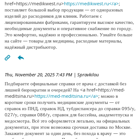
href=https://medikwest.ru>
https://medikwest.ru</a>
;
поставляет большой выбор продукции — от одноразовых
изделий до расходников для клиник. Работаем с
лицензированными фабриками, гарантируем высокое качество,
необходимые документы и оперативное снабжение по городу.
Это комфортно, надёжно и профессионально. Узнайте больше
на сайте — товары для медицины, расходные материалы,
надёжный дистрибьютор.
Thu, November 20, 2025 7:43 PM
| Spravkilou
Подбираете официальные справки от врача с доставкой без
лишней бюрократии и очередей? На <a href=https://med-
meditsina.ru>
https://med-meditsina.ru</a>
; можно в
короткие сроки получить медицинские документы — от
справок из ПНД, справок НД, тубдиспансера до справки 095/у,
027/у, справки 086/у, справок для бассейна, академотпуска и
медосмотра. Всё это оформляется легально, на официальных
документах, при этом возможна срочная доставка по Москве.
Закажите документ за один день, без похода к врачу — это