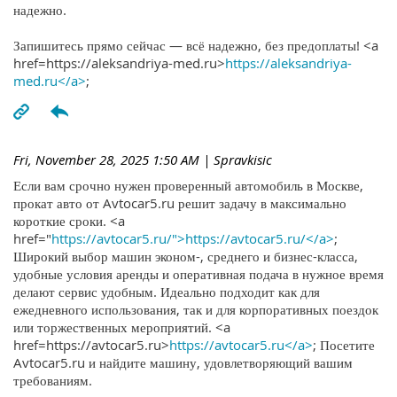
надежно.
Запишитесь прямо сейчас — всё надежно, без предоплаты! <a
href=https://aleksandriya-med.ru>
https://aleksandriya-
med.ru</a>
;
Fri, November 28, 2025 1:50 AM
| Spravkisic
Если вам срочно нужен проверенный автомобиль в Москве,
прокат авто от Avtocar5.ru решит задачу в максимально
короткие сроки. <a
href="
https://avtocar5.ru/">https://avtocar5.ru/</a>
;
Широкий выбор машин эконом-, среднего и бизнес-класса,
удобные условия аренды и оперативная подача в нужное время
делают сервис удобным. Идеально подходит как для
ежедневного использования, так и для корпоративных поездок
или торжественных мероприятий. <a
href=https://avtocar5.ru>
https://avtocar5.ru</a>
; Посетите
Avtocar5.ru и найдите машину, удовлетворяющий вашим
требованиям.