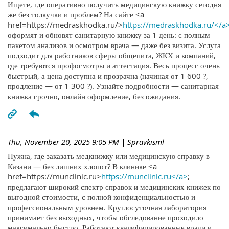
Ищете, где оперативно получить медицинскую книжку сегодня
же без толкучки и проблем? На сайте <a
href=https://medraskhodka.ru/>
https://medraskhodka.ru/</a
оформят и обновят санитарную книжку за 1 день: с полным
пакетом анализов и осмотром врача — даже без визита. Услуга
подходит для работников сферы общепита, ЖКХ и компаний,
где требуются профосмотры и аттестация. Весь процесс очень
быстрый, а цена доступна и прозрачна (начиная от 1 600 ?,
продление — от 1 300 ?). Узнайте подробности — санитарная
книжка срочно, онлайн оформление, без ожидания.
Thu, November 20, 2025 9:05 PM
| Spravkisml
Нужна, где заказать медкнижку или медицинскую справку в
Казани — без лишних хлопот? В клинике <a
href=https://munclinic.ru>
https://munclinic.ru</a>
;
предлагают широкий спектр справок и медицинских книжек по
выгодной стоимости, с полной конфиденциальностью и
профессиональным уровнем. Круглосуточная лаборатория
принимает без выходных, чтобы обследование проходило
максимально быстро. Работают квалифицированные врачи и