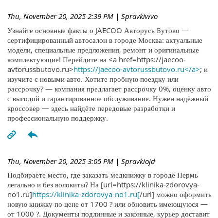
Thu, November 20, 2025 2:39 PM
| Spravkiwvo
Узнайте основные факты о JAECOO Авторусь Бутово —
сертифицированный автосалон в городе Москва: актуальные
модели, специальные предложения, ремонт и оригинальные
комплектующие! Перейдите на <a href=https://jaecoo-
avtorussbutovo.ru>
https://jaecoo-avtorussbutovo.ru</a>
; и
изучите с новыми авто. Хотите пробную поездку или
рассрочку? — компания предлагает рассрочку 0%, оценку авто
с выгодой и гарантированное обслуживание. Нужен надёжный
кроссовер — здесь найдёте передовые разработки и
профессиональную поддержку.
Thu, November 20, 2025 3:05 PM
| Spravkiojd
Подбираете место, где заказать медкнижку в городе Пермь
легально и без волокиты? На [url=https://klinika-zdorovya-
no1.ru]
https://klinika-zdorovya-no1.ru[
/url] можно оформить
новую книжку по цене от 1700 ? или обновить имеющуюся —
от 1000 ?. Документы подлинные и законные, курьер доставит