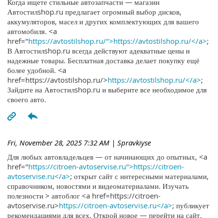
Когда ищете стильные автозапчасти — магазин
Автостилshop.ru предлагает огромный выбор дисков,
аккумуляторов, масел и других комплектующих для вашего
автомобиля. <a
href="
https://avtostilshop.ru/">https://avtostilshop.ru/</a>
;
В Автостилshop.ru всегда действуют адекватные цены и
надежные товары. Бесплатная доставка делает покупку ещё
более удобной. <a
href=https://avtostilshop.ru/>
https://avtostilshop.ru/</a>
;
Зайдите на Автостилshop.ru и выберите все необходимое для
своего авто.
Fri, November 28, 2025 7:32 AM
| Spravkiyse
Для любых автовладельцев — от начинающих до опытных, <a
href="
https://citroen-avtoservise.ru">https://citroen-
avtoservise.ru</a>
; открыт сайт с интересными материалами,
справочником, новостями и видеоматериалами. Изучать
полезности > автоблог <a href=https://citroen-
avtoservise.ru>
https://citroen-avtoservise.ru</a>
; публикует
рекомендациями для всех. Открой новое — перейти на сайт.