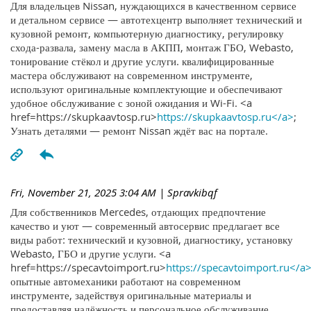
Для владельцев Nissan, нуждающихся в качественном сервисе
и детальном сервисе — автотехцентр выполняет технический и
кузовной ремонт, компьютерную диагностику, регулировку
схода-развала, замену масла в АКПП, монтаж ГБО, Webasto,
тонирование стёкол и другие услуги. квалифицированные
мастера обслуживают на современном инструменте,
используют оригинальные комплектующие и обеспечивают
удобное обслуживание с зоной ожидания и Wi-Fi. <a
href=https://skupkaavtosp.ru>
https://skupkaavtosp.ru</a>
;
Узнать деталями — ремонт Nissan ждёт вас на портале.
Fri, November 21, 2025 3:04 AM
| Spravkibqf
Для собственников Mercedes, отдающих предпочтение
качество и уют — современный автосервис предлагает все
виды работ: технический и кузовной, диагностику, установку
Webasto, ГБО и другие услуги. <a
href=https://specavtoimport.ru>
https://specavtoimport.ru</a
опытные автомеханики работают на современном
инструменте, задействуя оригинальные материалы и
предоставляя надёжность и персональное обслуживание.