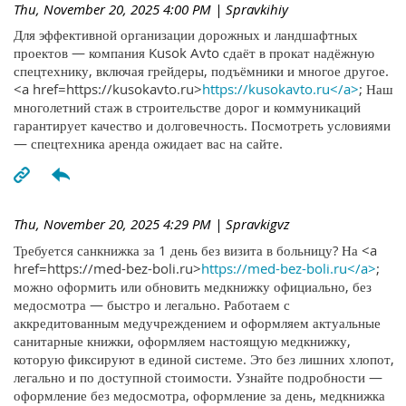
Thu, November 20, 2025 4:00 PM
| Spravkihiy
Для эффективной организации дорожных и ландшафтных
проектов — компания Kusok Avto сдаёт в прокат надёжную
спецтехнику, включая грейдеры, подъёмники и многое другое.
<a href=https://kusokavto.ru>
https://kusokavto.ru</a>
; Наш
многолетний стаж в строительстве дорог и коммуникаций
гарантирует качество и долговечность. Посмотреть условиями
— спецтехника аренда ожидает вас на сайте.
Thu, November 20, 2025 4:29 PM
| Spravkigvz
Требуется санкнижка за 1 день без визита в больницу? На <a
href=https://med-bez-boli.ru>
https://med-bez-boli.ru</a>
;
можно оформить или обновить медкнижку официально, без
медосмотра — быстро и легально. Работаем с
аккредитованным медучреждением и оформляем актуальные
санитарные книжки, оформляем настоящую медкнижку,
которую фиксируют в единой системе. Это без лишних хлопот,
легально и по доступной стоимости. Узнайте подробности —
оформление без медосмотра, оформление за день, медкнижка