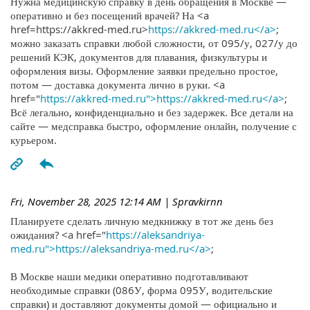
Нужна медицинскую справку в день обращения в Москве —
оперативно и без посещений врачей? На <a
href=https://akkred-med.ru>
https://akkred-med.ru</a>
;
можно заказать справки любой сложности, от 095/у, 027/у до
решений КЭК, документов для плавания, физкультуры и
оформления визы. Оформление заявки предельно простое,
потом — доставка документа лично в руки. <a
href="
https://akkred-med.ru">https://akkred-med.ru</a>
;
Всё легально, конфиденциально и без задержек. Все детали на
сайте — медсправка быстро, оформление онлайн, получение с
курьером.
Fri, November 28, 2025 12:14 AM
| Spravkirnn
Планируете сделать личную медкнижку в тот же день без
ожидания? <a href="
https://aleksandriya-
med.ru">https://aleksandriya-med.ru</a>
;
В Москве наши медики оперативно подготавливают
необходимые справки (086У, форма 095У, водительские
справки) и доставляют документы домой — официально и