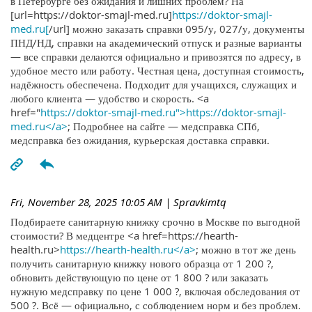
в Петербурге без ожидания и лишних проблем? На
[url=https://doktor-smajl-med.ru]
https://doktor-smajl-
med.ru[
/url] можно заказать справки 095/у, 027/у, документы
ПНД/НД, справки на академический отпуск и разные варианты
— все справки делаются официально и привозятся по адресу, в
удобное место или работу. Честная цена, доступная стоимость,
надёжность обеспечена. Подходит для учащихся, служащих и
любого клиента — удобство и скорость. <a
href="
https://doktor-smajl-med.ru">https://doktor-smajl-
med.ru</a>
; Подробнее на сайте — медсправка СПб,
медсправка без ожидания, курьерская доставка справки.
Fri, November 28, 2025 10:05 AM
| Spravkimtq
Подбираете санитарную книжку срочно в Москве по выгодной
стоимости? В медцентре <a href=https://hearth-
health.ru>
https://hearth-health.ru</a>
; можно в тот же день
получить санитарную книжку нового образца от 1 200 ?,
обновить действующую по цене от 1 800 ? или заказать
нужную медсправку по цене 1 000 ?, включая обследования от
500 ?. Всё — официально, с соблюдением норм и без проблем.