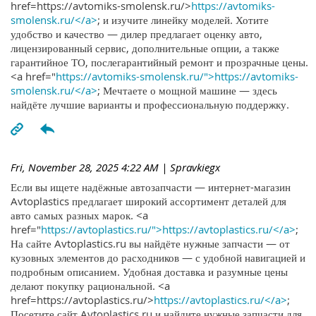
href=https://avtomiks-smolensk.ru/>
https://avtomiks-
smolensk.ru/</a>
; и изучите линейку моделей. Хотите
удобство и качество — дилер предлагает оценку авто,
лицензированный сервис, дополнительные опции, а также
гарантийное ТО, послегарантийный ремонт и прозрачные цены.
<a href="
https://avtomiks-smolensk.ru/">https://avtomiks-
smolensk.ru/</a>
; Мечтаете о мощной машине — здесь
найдёте лучшие варианты и профессиональную поддержку.
Fri, November 28, 2025 4:22 AM
| Spravkiegx
Если вы ищете надёжные автозапчасти — интернет-магазин
Avtoplastics предлагает широкий ассортимент деталей для
авто самых разных марок. <a
href="
https://avtoplastics.ru/">https://avtoplastics.ru/</a>
;
На сайте Avtoplastics.ru вы найдёте нужные запчасти — от
кузовных элементов до расходников — с удобной навигацией и
подробным описанием. Удобная доставка и разумные цены
делают покупку рациональной. <a
href=https://avtoplastics.ru/>
https://avtoplastics.ru/</a>
;
Посетите сайт Avtoplastics.ru и найдите нужные запчасти для