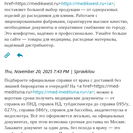
href=https://medikwest.ru>
https://medikwest.ru</a>
;
поставляет большой выбор продукции — от одноразовых
изделий до расходников для клиник. Работаем с
лицензированными фабриками, гарантируем высокое качество,
необходимые документы и оперативное снабжение по городу.
Это комфортно, надёжно и профессионально. Узнайте больше
на сайте — товары для медицины, расходные материалы,
надёжный дистрибьютор.
Thu, November 20, 2025 7:43 PM
| Spravkilou
Подбираете официальные справки от врача с доставкой без
лишней бюрократии и очередей? На <a href=https://med-
meditsina.ru>
https://med-meditsina.ru</a>
; можно в
короткие сроки получить медицинские документы — от
справок из ПНД, справок НД, тубдиспансера до справки 095/у,
027/у, справки 086/у, справок для бассейна, академотпуска и
медосмотра. Всё это оформляется легально, на официальных
документах, при этом возможна срочная доставка по Москве.
Закажите документ за один день, без похода к врачу — это