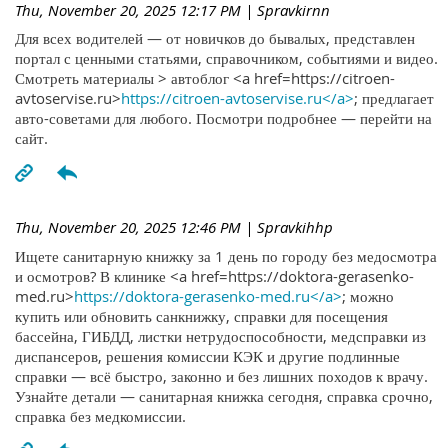
Thu, November 20, 2025 12:17 PM
| Spravkirnn
Для всех водителей — от новичков до бывалых, представлен
портал с ценными статьями, справочником, событиями и видео.
Смотреть материалы > автоблог <a href=https://citroen-
avtoservise.ru>
https://citroen-avtoservise.ru</a>
; предлагает
авто-советами для любого. Посмотри подробнее — перейти на
сайт.
Thu, November 20, 2025 12:46 PM
| Spravkihhp
Ищете санитарную книжку за 1 день по городу без медосмотра
и осмотров? В клинике <a href=https://doktora-gerasenko-
med.ru>
https://doktora-gerasenko-med.ru</a>
; можно
купить или обновить санкнижку, справки для посещения
бассейна, ГИБДД, листки нетрудоспособности, медсправки из
диспансеров, решения комиссии КЭК и другие подлинные
справки — всё быстро, законно и без лишних походов к врачу.
Узнайте детали — санитарная книжка сегодня, справка срочно,
справка без медкомиссии.