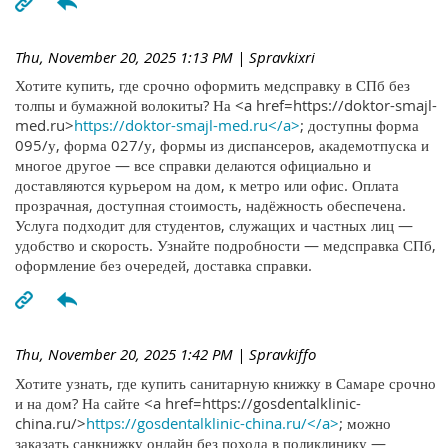
Thu, November 20, 2025 1:13 PM
| Spravkixri
Хотите купить, где срочно оформить медсправку в СПб без
толпы и бумажной волокиты? На <a href=https://doktor-smajl-
med.ru>
https://doktor-smajl-med.ru</a>
; доступны форма
095/у, форма 027/у, формы из диспансеров, академотпуска и
многое другое — все справки делаются официально и
доставляются курьером на дом, к метро или офис. Оплата
прозрачная, доступная стоимость, надёжность обеспечена.
Услуга подходит для студентов, служащих и частных лиц —
удобство и скорость. Узнайте подробности — медсправка СПб,
оформление без очередей, доставка справки.
Thu, November 20, 2025 1:42 PM
| Spravkiffo
Хотите узнать, где купить санитарную книжку в Самаре срочно
и на дом? На сайте <a href=https://gosdentalklinic-
china.ru/>
https://gosdentalklinic-china.ru/</a>
; можно
заказать санкнижку онлайн без похода в поликлинику —