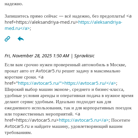
надежно.
Запишитесь прямо сейчас — всё надежно, без предоплаты! <a
href=https://aleksandriya-med.ru>
https://aleksandriya-
med.ru</a>
;
Fri, November 28, 2025 1:50 AM
| Spravkisic
Если вам срочно нужен проверенный автомобиль в Москве,
прокат авто от Avtocar5.ru решит задачу в максимально
короткие сроки. <a
href="
https://avtocar5.ru/">https://avtocar5.ru/</a>
;
Широкий выбор машин эконом-, среднего и бизнес-класса,
удобные условия аренды и оперативная подача в нужное время
делают сервис удобным. Идеально подходит как для
ежедневного использования, так и для корпоративных поездок
или торжественных мероприятий. <a
href=https://avtocar5.ru>
https://avtocar5.ru</a>
; Посетите
Avtocar5.ru и найдите машину, удовлетворяющий вашим
требованиям.