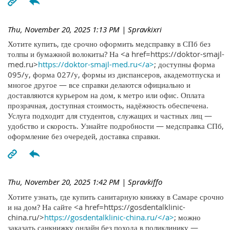
Thu, November 20, 2025 1:13 PM
| Spravkixri
Хотите купить, где срочно оформить медсправку в СПб без
толпы и бумажной волокиты? На <a href=https://doktor-smajl-
med.ru>
https://doktor-smajl-med.ru</a>
; доступны форма
095/у, форма 027/у, формы из диспансеров, академотпуска и
многое другое — все справки делаются официально и
доставляются курьером на дом, к метро или офис. Оплата
прозрачная, доступная стоимость, надёжность обеспечена.
Услуга подходит для студентов, служащих и частных лиц —
удобство и скорость. Узнайте подробности — медсправка СПб,
оформление без очередей, доставка справки.
Thu, November 20, 2025 1:42 PM
| Spravkiffo
Хотите узнать, где купить санитарную книжку в Самаре срочно
и на дом? На сайте <a href=https://gosdentalklinic-
china.ru/>
https://gosdentalklinic-china.ru/</a>
; можно
заказать санкнижку онлайн без похода в поликлинику —