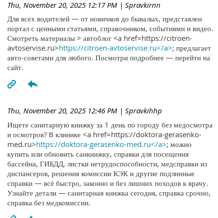
Thu, November 20, 2025 12:17 PM
| Spravkirnn
Для всех водителей — от новичков до бывалых, представлен
портал с ценными статьями, справочником, событиями и видео.
Смотреть материалы > автоблог <a href=https://citroen-
avtoservise.ru>
https://citroen-avtoservise.ru</a>
; предлагает
авто-советами для любого. Посмотри подробнее — перейти на
сайт.
Thu, November 20, 2025 12:46 PM
| Spravkihhp
Ищете санитарную книжку за 1 день по городу без медосмотра
и осмотров? В клинике <a href=https://doktora-gerasenko-
med.ru>
https://doktora-gerasenko-med.ru</a>
; можно
купить или обновить санкнижку, справки для посещения
бассейна, ГИБДД, листки нетрудоспособности, медсправки из
диспансеров, решения комиссии КЭК и другие подлинные
справки — всё быстро, законно и без лишних походов к врачу.
Узнайте детали — санитарная книжка сегодня, справка срочно,
справка без медкомиссии.