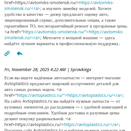
href=https://avtomiks-smolensk.ru/>
https://avtomiks-
smolensk.ru/</a>
; и изучите линейку моделей. Хотите
удобство и качество — дилер предлагает оценку авто,
лицензированный сервис, дополнительные опции, а также
гарантийное ТО, послегарантийный ремонт и прозрачные цены.
<a href="
https://avtomiks-smolensk.ru/">https://avtomiks-
smolensk.ru/</a>
; Мечтаете о мощной машине — здесь
найдёте лучшие варианты и профессиональную поддержку.
Fri, November 28, 2025 4:22 AM
| Spravkiegx
Если вы ищете надёжные автозапчасти — интернет-магазин
Avtoplastics предлагает широкий ассортимент деталей для
авто самых разных марок. <a
href="
https://avtoplastics.ru/">https://avtoplastics.ru/</a>
;
На сайте Avtoplastics.ru вы найдёте нужные запчасти — от
кузовных элементов до расходников — с удобной навигацией и
подробным описанием. Удобная доставка и разумные цены
делают покупку рациональной. <a
href=https://avtoplastics.ru/>
https://avtoplastics.ru/</a>
;
Посетите сайт Avtoplastics.ru и найдите нужные запчасти для