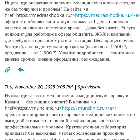
Ищете, где оперативно получить медицинскую книжку сегодня
же без толкучки и проблем? На сайте <a
href=https://medraskhodka.ru/>
https://medraskhodka.ru/</a
оформят и обновят санитарную книжку за 1 день: с полным
пакетом анализов и осмотром врача — даже без визита. Услуга
подходит для работников сферы общепита, ЖКХ и компаний,
где требуются профосмотры и аттестация. Весь процесс очень
быстрый, а цена доступна и прозрачна (начиная от 1 600 ?,
продление — от 1 300 ?). Узнайте подробности — санитарная
книжка срочно, онлайн оформление, без ожидания.
Thu, November 20, 2025 9:05 PM
| Spravkisml
Нужна, где заказать медкнижку или медицинскую справку в
Казани — без лишних хлопот? В клинике <a
href=https://munclinic.ru>
https://munclinic.ru</a>
;
предлагают широкий спектр справок и медицинских книжек по
выгодной стоимости, с полной конфиденциальностью и
профессиональным уровнем. Круглосуточная лаборатория
принимает без выходных, чтобы обследование проходило
максимально быстро. Работают квалифицированные врачи и