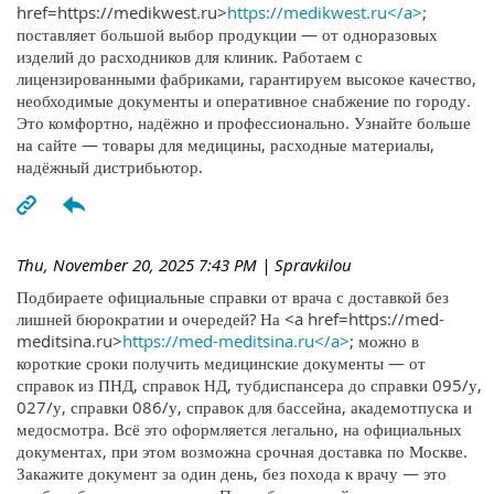
href=https://medikwest.ru>
https://medikwest.ru</a>
;
поставляет большой выбор продукции — от одноразовых
изделий до расходников для клиник. Работаем с
лицензированными фабриками, гарантируем высокое качество,
необходимые документы и оперативное снабжение по городу.
Это комфортно, надёжно и профессионально. Узнайте больше
на сайте — товары для медицины, расходные материалы,
надёжный дистрибьютор.
Thu, November 20, 2025 7:43 PM
| Spravkilou
Подбираете официальные справки от врача с доставкой без
лишней бюрократии и очередей? На <a href=https://med-
meditsina.ru>
https://med-meditsina.ru</a>
; можно в
короткие сроки получить медицинские документы — от
справок из ПНД, справок НД, тубдиспансера до справки 095/у,
027/у, справки 086/у, справок для бассейна, академотпуска и
медосмотра. Всё это оформляется легально, на официальных
документах, при этом возможна срочная доставка по Москве.
Закажите документ за один день, без похода к врачу — это