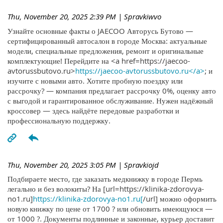
Thu, November 20, 2025 2:39 PM
| Spravkiwvo
Узнайте основные факты о JAECOO Авторусь Бутово —
сертифицированный автосалон в городе Москва: актуальные
модели, специальные предложения, ремонт и оригинальные
комплектующие! Перейдите на <a href=https://jaecoo-
avtorussbutovo.ru>
https://jaecoo-avtorussbutovo.ru</a>
; и
изучите с новыми авто. Хотите пробную поездку или
рассрочку? — компания предлагает рассрочку 0%, оценку авто
с выгодой и гарантированное обслуживание. Нужен надёжный
кроссовер — здесь найдёте передовые разработки и
профессиональную поддержку.
Thu, November 20, 2025 3:05 PM
| Spravkiojd
Подбираете место, где заказать медкнижку в городе Пермь
легально и без волокиты? На [url=https://klinika-zdorovya-
no1.ru]
https://klinika-zdorovya-no1.ru[
/url] можно оформить
новую книжку по цене от 1700 ? или обновить имеющуюся —
от 1000 ?. Документы подлинные и законные, курьер доставит