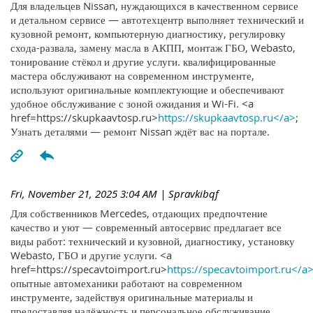
Для владельцев Nissan, нуждающихся в качественном сервисе
и детальном сервисе — автотехцентр выполняет технический и
кузовной ремонт, компьютерную диагностику, регулировку
схода-развала, замену масла в АКПП, монтаж ГБО, Webasto,
тонирование стёкол и другие услуги. квалифицированные
мастера обслуживают на современном инструменте,
используют оригинальные комплектующие и обеспечивают
удобное обслуживание с зоной ожидания и Wi-Fi. <a
href=https://skupkaavtosp.ru>
https://skupkaavtosp.ru</a>
;
Узнать деталями — ремонт Nissan ждёт вас на портале.
Fri, November 21, 2025 3:04 AM
| Spravkibqf
Для собственников Mercedes, отдающих предпочтение
качество и уют — современный автосервис предлагает все
виды работ: технический и кузовной, диагностику, установку
Webasto, ГБО и другие услуги. <a
href=https://specavtoimport.ru>
https://specavtoimport.ru</a
опытные автомеханики работают на современном
инструменте, задействуя оригинальные материалы и
предоставляя надёжность и персональное обслуживание.