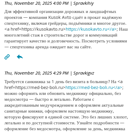
Thu, November 20, 2025 4:00 PM
| Spravkihiy
Для эффективной организации дорожных и ландшафтных
проектов — компания Kusok Avto сдаёт в прокат надёжную
спецтехнику, включая грейдеры, подъёмники и многое другое.
<a href=https://kusokavto.ru>
https://kusokavto.ru</a>
; Наш
многолетний стаж в строительстве дорог и коммуникаций
гарантирует качество и долговечность. Посмотреть условиями
— спецтехника аренда ожидает вас на сайте.
Thu, November 20, 2025 4:29 PM
| Spravkigvz
Требуется санкнижка за 1 день без визита в больницу? На <a
href=https://med-bez-boli.ru>
https://med-bez-boli.ru</a>
;
можно оформить или обновить медкнижку официально, без
медосмотра — быстро и легально. Работаем с
аккредитованным медучреждением и оформляем актуальные
санитарные книжки, оформляем настоящую медкнижку,
которую фиксируют в единой системе. Это без лишних хлопот,
легально и по доступной стоимости. Узнайте подробности —
оформление без медосмотра, оформление за день, медкнижка