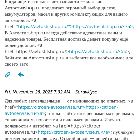
Когда ищете стильные автозапчасти — магазин
Автостилshop.ru предлагает огромный выбор дисков,
аккумуляторов, масел и других комплектующих для вашего
автомобиля. <a
href="
https://avtostilshop.ru/">https://avtostilshop.ru/</a>
;
В Автостилshop.ru всегда действуют адекватные цены и
надежные товары. Бесплатная доставка делает покупку ещё
более удобной. <a
href=https://avtostilshop.ru/>
https://avtostilshop.ru/</a>
;
Зайдите на Автостилshop.ru и выберите все необходимое для
своего авто.
Fri, November 28, 2025 7:32 AM
| Spravkiyse
Для любых автовладельцев — от начинающих до опытных, <a
href="
https://citroen-avtoservise.ru">https://citroen-
avtoservise.ru</a>
; открыт сайт с интересными материалами,
справочником, новостями и видеоматериалами. Изучать
полезности > автоблог <a href=https://citroen-
avtoservise.ru>
https://citroen-avtoservise.ru</a>
; публикует
рекомендациями для всех. Открой новое — перейти на сайт.