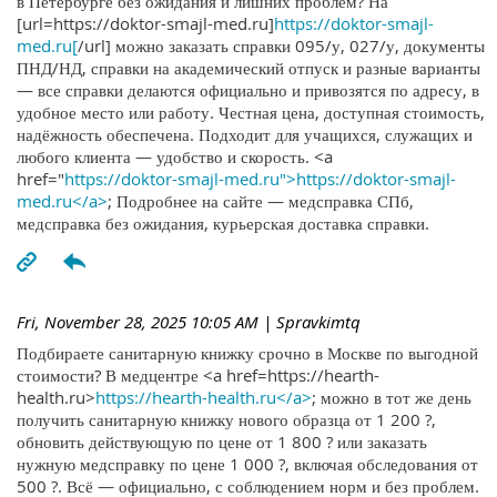
в Петербурге без ожидания и лишних проблем? На
[url=https://doktor-smajl-med.ru]
https://doktor-smajl-
med.ru[
/url] можно заказать справки 095/у, 027/у, документы
ПНД/НД, справки на академический отпуск и разные варианты
— все справки делаются официально и привозятся по адресу, в
удобное место или работу. Честная цена, доступная стоимость,
надёжность обеспечена. Подходит для учащихся, служащих и
любого клиента — удобство и скорость. <a
href="
https://doktor-smajl-med.ru">https://doktor-smajl-
med.ru</a>
; Подробнее на сайте — медсправка СПб,
медсправка без ожидания, курьерская доставка справки.
Fri, November 28, 2025 10:05 AM
| Spravkimtq
Подбираете санитарную книжку срочно в Москве по выгодной
стоимости? В медцентре <a href=https://hearth-
health.ru>
https://hearth-health.ru</a>
; можно в тот же день
получить санитарную книжку нового образца от 1 200 ?,
обновить действующую по цене от 1 800 ? или заказать
нужную медсправку по цене 1 000 ?, включая обследования от
500 ?. Всё — официально, с соблюдением норм и без проблем.