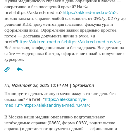
Нужна медицинскую справку в день обращения в Москве —
оперативно и без посещений врачей? На <a
href=https://akkred-med.ru>
https://akkred-med.ru</a>
;
можно заказать справки любой сложности, от 095/у, 027/у до
решений КЭК, документов для плавания, физкультуры и
оформления визы. Оформление заявки предельно простое,
потом — доставка документа лично в руки. <a
href="
https://akkred-med.ru">https://akkred-med.ru</a>
;
Всё легально, конфиденциально и без задержек. Все детали на
сайте — медсправка быстро, оформление онлайн, получение с
курьером.
Fri, November 28, 2025 12:14 AM
| Spravkirnn
Планируете сделать личную медкнижку в тот же день без
ожидания? <a href="
https://aleksandriya-
med.ru">https://aleksandriya-med.ru</a>
;
В Москве наши медики оперативно подготавливают
необходимые справки (086У, форма 095У, водительские
справки) и доставляют документы домой — официально и