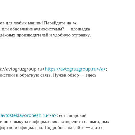
тов для любых машин! Перейдите на <a
ма или обновление аудиосистемы? — площадка
адёжных производителей и удобную отправку.
s://avtogruzgroup.ru>
https://avtogruzgroup.ru</a>
;
ристики и обратную связь. Нужен обзор — здесь
//avtosteklavoronezh.ru</a>
; есть широкий
очного выкупа и оформления автокредита на выгодных
мфортно и официально. Подробнее на сайте — авто с