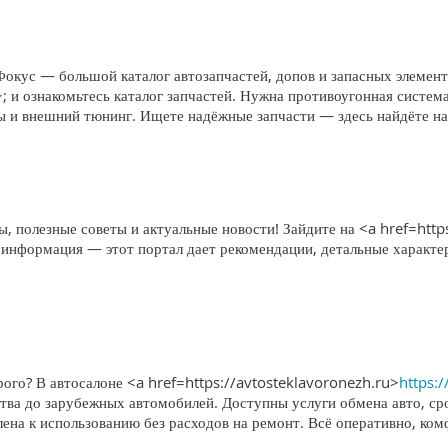
Фокус — большой каталог автозапчастей, допов и запасных элемен
>
; и ознакомьтесь каталог запчастей. Нужна противоугонная систе
мы и внешний тюнинг. Ищете надёжные запчасти — здесь найдёте н
, полезные советы и актуальные новости! Зайдите на <a href=http
 информация — этот портал дает рекомендации, детальные характе
ого? В автосалоне <a href=https://avtosteklavoronezh.ru>
https:
тва до зарубежных автомобилей. Доступны услуги обмена авто, ср
лена к использованию без расходов на ремонт. Всё оперативно, ко