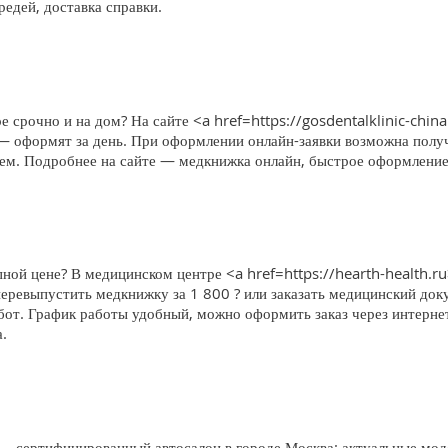
едей, доставка справки.
е срочно и на дом? На сайте <a href=https://gosdentalklinic-china
 — оформят за день. При оформлении онлайн-заявки возможна получ
блем. Подробнее на сайте — медкнижка онлайн, быстрое оформление,
ной цене? В медицинском центре <a href=https://hearth-health.r
еревыпустить медкнижку за 1 800 ? или заказать медицинский доку
бот. График работы удобный, можно оформить заказ через интерне
.
 сертифицированный автосалон в городе Москва: актуальные моде