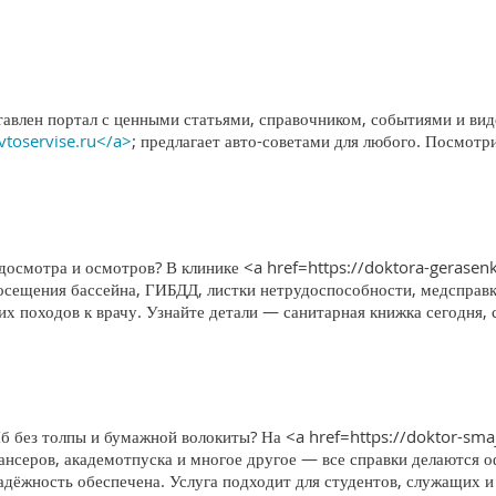
тавлен портал с ценными статьями, справочником, событиями и вид
avtoservise.ru</a>
; предлагает авто-советами для любого. Посмотр
едосмотра и осмотров? В клинике <a href=https://doktora-gerase
посещения бассейна, ГИБДД, листки нетрудоспособности, медсправ
х походов к врачу. Узнайте детали — санитарная книжка сегодня, 
б без толпы и бумажной волокиты? На <a href=https://doktor-sma
нсеров, академотпуска и многое другое — все справки делаются о
адёжность обеспечена. Услуга подходит для студентов, служащих и