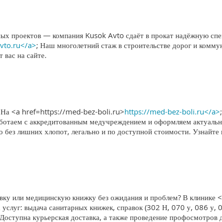
х проектов — компания Kusok Avto сдаёт в прокат надёжную спец
avto.ru</a>
; Наш многолетний стаж в строительстве дорог и комму
 вас на сайте.
? На <a href=https://med-bez-boli.ru>
https://med-bez-boli.ru</a>
Работаем с аккредитованным медучреждением и оформляем актуал
о без лишних хлопот, легально и по доступной стоимости. Узнайт
у или медицинскую книжку без ожидания и проблем? В клинике <
 услуг: выдача санитарных книжек, справок (302 Н, 070 у, 086 у, 
 Доступна курьерская доставка, а также проведение профосмотров 