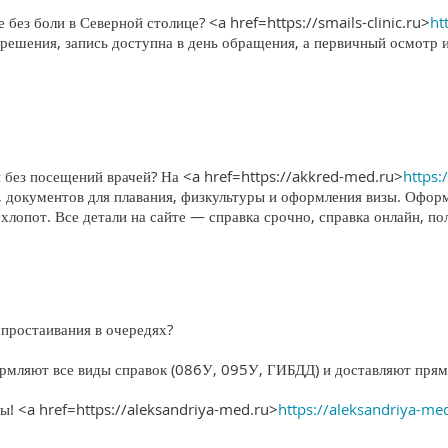
без боли в Северной столице? <a href=https://smails-clinic.ru>
ht
решения, запись доступна в день обращения, а первичный осмотр 
 без посещений врачей? На <a href=https://akkred-med.ru>
https:
, документов для плавания, физкультуры и оформления визы. Офор
 хлопот. Все детали на сайте — справка срочно, справка онлайн, по
простаивания в очередях?
рмляют все виды справок (086У, 095У, ГИБДД) и доставляют прям
ты! <a href=https://aleksandriya-med.ru>
https://aleksandriya-me