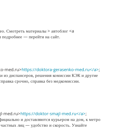
ео. Смотреть материалы > автоблог <a
и подробнее — перейти на сайт.
nko-med.ru>
https://doktora-gerasenko-med.ru</a>
;
ки из диспансеров, решения комиссии КЭК и другие
справка срочно, справка без медкомиссии.
jl-med.ru>
https://doktor-smajl-med.ru</a>
;
фициально и доставляются курьером на дом, к метро
 частных лиц — удобство и скорость. Узнайте