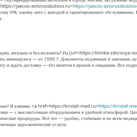
https://jaecoo-avtorussbutovo.ru>
https://jaecoo-avtorussbutovo
очку 0%, оценку авто с выгодой и гарантированное обслуживание.
у.
ермь легально и без волокиты? На [url=https://klinika-zdorovya-no
ить имеющуюся — от 1000 ?. Документы подлинные и законные, кур
лату и ждать доставку — без визитов к врачам и ожидания. Все по
и? В клинике <a href=https://kristall-med.ru>
https://kristall-m
тики — с высокоточным оборудованием и удобной атмосферой. Цент
ческие процедуры. Всё это — удобно, стабильно и по всем меди
еменные эндоскопические услуги.