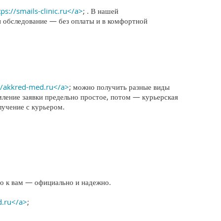
tps://smails-clinic.ru</a>
; . В нашей
и обследование — без оплаты и в комфортной
//akkred-med.ru</a>
; можно получить разные виды
мление заявки предельно простое, потом — курьерская
лучение с курьером.
о к вам — официально и надежно.
d.ru</a>
;