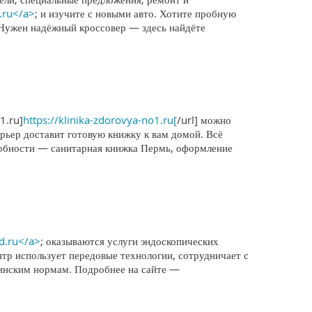
.ru</a>
; и изучите с новыми авто. Хотите пробную
 Нужен надёжный кроссовер — здесь найдёте
1.ru]
https://klinika-zdorovya-no1.ru[
/url] можно
ьер доставит готовую книжку к вам домой. Всё
дробности — санитарная книжка Пермь, оформление
ed.ru</a>
; оказываются услуги эндоскопических
р использует передовые технологии, сотрудничает с
цинским нормам. Подробнее на сайте —