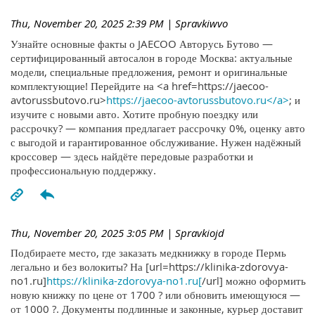
Thu, November 20, 2025 2:39 PM
| Spravkiwvo
Узнайте основные факты о JAECOO Авторусь Бутово —
сертифицированный автосалон в городе Москва: актуальные
модели, специальные предложения, ремонт и оригинальные
комплектующие! Перейдите на <a href=https://jaecoo-
avtorussbutovo.ru>
https://jaecoo-avtorussbutovo.ru</a>
; и
изучите с новыми авто. Хотите пробную поездку или
рассрочку? — компания предлагает рассрочку 0%, оценку авто
с выгодой и гарантированное обслуживание. Нужен надёжный
кроссовер — здесь найдёте передовые разработки и
профессиональную поддержку.
Thu, November 20, 2025 3:05 PM
| Spravkiojd
Подбираете место, где заказать медкнижку в городе Пермь
легально и без волокиты? На [url=https://klinika-zdorovya-
no1.ru]
https://klinika-zdorovya-no1.ru[
/url] можно оформить
новую книжку по цене от 1700 ? или обновить имеющуюся —
от 1000 ?. Документы подлинные и законные, курьер доставит