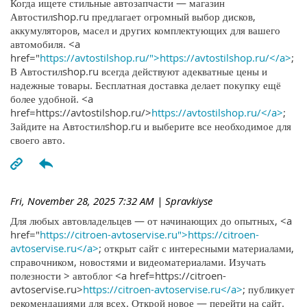
Когда ищете стильные автозапчасти — магазин
Автостилshop.ru предлагает огромный выбор дисков,
аккумуляторов, масел и других комплектующих для вашего
автомобиля. <a
href="
https://avtostilshop.ru/">https://avtostilshop.ru/</a>
;
В Автостилshop.ru всегда действуют адекватные цены и
надежные товары. Бесплатная доставка делает покупку ещё
более удобной. <a
href=https://avtostilshop.ru/>
https://avtostilshop.ru/</a>
;
Зайдите на Автостилshop.ru и выберите все необходимое для
своего авто.
Fri, November 28, 2025 7:32 AM
| Spravkiyse
Для любых автовладельцев — от начинающих до опытных, <a
href="
https://citroen-avtoservise.ru">https://citroen-
avtoservise.ru</a>
; открыт сайт с интересными материалами,
справочником, новостями и видеоматериалами. Изучать
полезности > автоблог <a href=https://citroen-
avtoservise.ru>
https://citroen-avtoservise.ru</a>
; публикует
рекомендациями для всех. Открой новое — перейти на сайт.