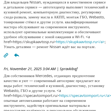
Для владельцев Nissan, нуждающихся в качественном сервисе
и детальном сервисе — автотехцентр выполняет технический и
кузовной ремонт, компьютерную диагностику, регулировку
схода-развала, замену масла в АКПП, монтаж ГБО, Webasto,
тонирование стёкол и другие услуги. квалифицированные
мастера обслуживают на современном инструменте,
используют оригинальные комплектующие и обеспечивают
удобное обслуживание с зоной ожидания и Wi-Fi. <a
href=https://skupkaavtosp.ru>
https://skupkaavtosp.ru</a>
;
Узнать деталями — ремонт Nissan ждёт вас на портале.
Fri, November 21, 2025 3:04 AM
| Spravkibqf
Для собственников Mercedes, отдающих предпочтение
качество и уют — современный автосервис предлагает все
виды работ: технический и кузовной, диагностику, установку
Webasto, ГБО и другие услуги. <a
href=https://specavtoimport.ru>
https://specavtoimport.ru</a
опытные автомеханики работают на современном
инструменте, задействуя оригинальные материалы и
предоставляя надёжность и персональное обслуживание.