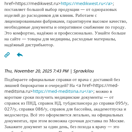
href=https://medikwest.ru>
https://medikwest.ru</a>
;
поставляет большой выбор продукции — от одноразовых
изделий до расходников для клиник. Работаем с
лицензированными фабриками, гарантируем высокое качество,
необходимые документы и оперативное снабжение по городу.
Это комфортно, надёжно и профессионально. Узнайте больше
на сайте — товары для медицины, расходные материалы,
надёжный дистрибьютор.
Thu, November 20, 2025 7:43 PM
| Spravkilou
Подбираете официальные справки от врача с доставкой без
лишней бюрократии и очередей? На <a href=https://med-
meditsina.ru>
https://med-meditsina.ru</a>
; можно в
короткие сроки получить медицинские документы — от
справок из ПНД, справок НД, тубдиспансера до справки 095/у,
027/у, справки 086/у, справок для бассейна, академотпуска и
медосмотра. Всё это оформляется легально, на официальных
документах, при этом возможна срочная доставка по Москве.
Закажите документ за один день, без похода к врачу — это