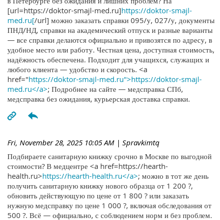
в Петербурге без ожидания и лишних проблем? На
[url=https://doktor-smajl-med.ru]
https://doktor-smajl-
med.ru[
/url] можно заказать справки 095/у, 027/у, документы
ПНД/НД, справки на академический отпуск и разные варианты
— все справки делаются официально и привозятся по адресу, в
удобное место или работу. Честная цена, доступная стоимость,
надёжность обеспечена. Подходит для учащихся, служащих и
любого клиента — удобство и скорость. <a
href="
https://doktor-smajl-med.ru">https://doktor-smajl-
med.ru</a>
; Подробнее на сайте — медсправка СПб,
медсправка без ожидания, курьерская доставка справки.
Fri, November 28, 2025 10:05 AM
| Spravkimtq
Подбираете санитарную книжку срочно в Москве по выгодной
стоимости? В медцентре <a href=https://hearth-
health.ru>
https://hearth-health.ru</a>
; можно в тот же день
получить санитарную книжку нового образца от 1 200 ?,
обновить действующую по цене от 1 800 ? или заказать
нужную медсправку по цене 1 000 ?, включая обследования от
500 ?. Всё — официально, с соблюдением норм и без проблем.