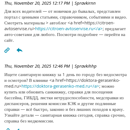
Thu, November 20, 2025 12:17 PM
| Spravkirnn
Для всех водителей — от новичков до бывалых, представлен
портал с ценными статьями, справочником, событиями и видео.
Смотреть материалы > автоблог <a href=https://citroen-
avtoservise.ru>
https://citroen-avtoservise.ru</a>
; предлагает
авто-советами для любого. Посмотри подробнее — перейти на
сайт.
Thu, November 20, 2025 12:46 PM
| Spravkihhp
Ищете санитарную книжку за 1 день по городу без медосмотра
и осмотров? В клинике <a href=https://doktora-gerasenko-
med.ru>
https://doktora-gerasenko-med.ru</a>
; можно
купить или обновить санкнижку, справки для посещения
бассейна, ГИБДД, листки нетрудоспособности, медсправки из
диспансеров, решения комиссии КЭК и другие подлинные
справки — всё быстро, законно и без лишних походов к врачу.
Узнайте детали — санитарная книжка сегодня, справка срочно,
справка без медкомиссии.