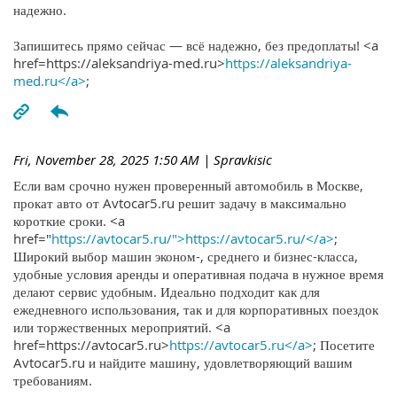
надежно.
Запишитесь прямо сейчас — всё надежно, без предоплаты! <a
href=https://aleksandriya-med.ru>
https://aleksandriya-
med.ru</a>
;
Fri, November 28, 2025 1:50 AM
| Spravkisic
Если вам срочно нужен проверенный автомобиль в Москве,
прокат авто от Avtocar5.ru решит задачу в максимально
короткие сроки. <a
href="
https://avtocar5.ru/">https://avtocar5.ru/</a>
;
Широкий выбор машин эконом-, среднего и бизнес-класса,
удобные условия аренды и оперативная подача в нужное время
делают сервис удобным. Идеально подходит как для
ежедневного использования, так и для корпоративных поездок
или торжественных мероприятий. <a
href=https://avtocar5.ru>
https://avtocar5.ru</a>
; Посетите
Avtocar5.ru и найдите машину, удовлетворяющий вашим
требованиям.