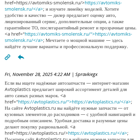
href=https://avtomiks-smolensk.ru/>
https://avtomiks-
smolensk.ru/</a>
; и изучите линейку моделей. Хотите
удобство и качество — дилер предлагает оценку авто,
лицензированный сервис, дополнительные опции, а также
гарантийное ТО, послегарантийный ремонт и прозрачные цены.
<a href="
https://avtomiks-smolensk.ru/">https://avtomiks-
smolensk.ru/</a>
; Мечтаете о мощной машине — здесь
найдёте лучшие варианты и профессиональную поддержку.
Fri, November 28, 2025 4:22 AM
| Spravkiegx
Если вы ищете надёжные автозапчасти — интернет-магазин
Avtoplastics предлагает широкий ассортимент деталей для
авто самых разных марок. <a
href="
https://avtoplastics.ru/">https://avtoplastics.ru/</a>
;
На сайте Avtoplastics.ru вы найдёте нужные запчасти — от
кузовных элементов до расходников — с удобной навигацией и
подробным описанием. Удобная доставка и разумные цены
делают покупку рациональной. <a
href=https://avtoplastics.ru/>
https://avtoplastics.ru/</a>
;
Посетите сайт Avtoplastics.ru и найдите нужные запчасти для