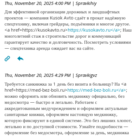
Thu, November 20, 2025 4:00 PM
| Spravkihiy
Для эффективной организации дорожных и ландшафтных
проектов — компания Kusok Avto сдаёт в прокат надёжную
спецтехнику, включая грейдеры, подъёмники и многое другое.
<a href=https://kusokavto.ru>
https://kusokavto.ru</a>
; Наш
многолетний стаж в строительстве дорог и коммуникаций
гарантирует качество и долговечность. Посмотреть условиями
— спецтехника аренда ожидает вас на сайте.
Thu, November 20, 2025 4:29 PM
| Spravkigvz
Требуется санкнижка за 1 день без визита в больницу? На <a
href=https://med-bez-boli.ru>
https://med-bez-boli.ru</a>
;
можно оформить или обновить медкнижку официально, без
медосмотра — быстро и легально. Работаем с
аккредитованным медучреждением и оформляем актуальные
санитарные книжки, оформляем настоящую медкнижку,
которую фиксируют в единой системе. Это без лишних хлопот,
легально и по доступной стоимости. Узнайте подробности —
оформление без медосмотра, оформление за день, медкнижка