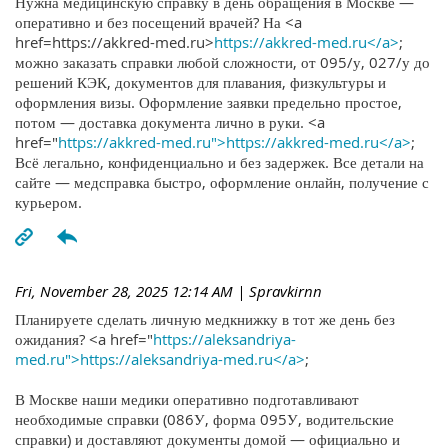
Нужна медицинскую справку в день обращения в Москве —
оперативно и без посещений врачей? На <a
href=https://akkred-med.ru>
https://akkred-med.ru</a>
;
можно заказать справки любой сложности, от 095/у, 027/у до
решений КЭК, документов для плавания, физкультуры и
оформления визы. Оформление заявки предельно простое,
потом — доставка документа лично в руки. <a
href="
https://akkred-med.ru">https://akkred-med.ru</a>
;
Всё легально, конфиденциально и без задержек. Все детали на
сайте — медсправка быстро, оформление онлайн, получение с
курьером.
Fri, November 28, 2025 12:14 AM
| Spravkirnn
Планируете сделать личную медкнижку в тот же день без
ожидания? <a href="
https://aleksandriya-
med.ru">https://aleksandriya-med.ru</a>
;
В Москве наши медики оперативно подготавливают
необходимые справки (086У, форма 095У, водительские
справки) и доставляют документы домой — официально и