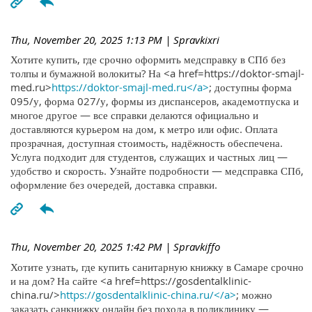
Thu, November 20, 2025 1:13 PM
| Spravkixri
Хотите купить, где срочно оформить медсправку в СПб без
толпы и бумажной волокиты? На <a href=https://doktor-smajl-
med.ru>
https://doktor-smajl-med.ru</a>
; доступны форма
095/у, форма 027/у, формы из диспансеров, академотпуска и
многое другое — все справки делаются официально и
доставляются курьером на дом, к метро или офис. Оплата
прозрачная, доступная стоимость, надёжность обеспечена.
Услуга подходит для студентов, служащих и частных лиц —
удобство и скорость. Узнайте подробности — медсправка СПб,
оформление без очередей, доставка справки.
Thu, November 20, 2025 1:42 PM
| Spravkiffo
Хотите узнать, где купить санитарную книжку в Самаре срочно
и на дом? На сайте <a href=https://gosdentalklinic-
china.ru/>
https://gosdentalklinic-china.ru/</a>
; можно
заказать санкнижку онлайн без похода в поликлинику —