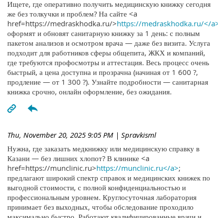
Ищете, где оперативно получить медицинскую книжку сегодня
же без толкучки и проблем? На сайте <a
href=https://medraskhodka.ru/>
https://medraskhodka.ru/</a
оформят и обновят санитарную книжку за 1 день: с полным
пакетом анализов и осмотром врача — даже без визита. Услуга
подходит для работников сферы общепита, ЖКХ и компаний,
где требуются профосмотры и аттестация. Весь процесс очень
быстрый, а цена доступна и прозрачна (начиная от 1 600 ?,
продление — от 1 300 ?). Узнайте подробности — санитарная
книжка срочно, онлайн оформление, без ожидания.
Thu, November 20, 2025 9:05 PM
| Spravkisml
Нужна, где заказать медкнижку или медицинскую справку в
Казани — без лишних хлопот? В клинике <a
href=https://munclinic.ru>
https://munclinic.ru</a>
;
предлагают широкий спектр справок и медицинских книжек по
выгодной стоимости, с полной конфиденциальностью и
профессиональным уровнем. Круглосуточная лаборатория
принимает без выходных, чтобы обследование проходило
максимально быстро. Работают квалифицированные врачи и