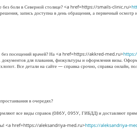
без боли в Северной столице? <a href=https://smails-clinic.ru>
ht
решения, запись доступна в день обращения, а первичный осмотр 
 без посещений врачей? На <a href=https://akkred-med.ru>
https:
, документов для плавания, физкультуры и оформления визы. Офор
 хлопот. Все детали на сайте — справка срочно, справка онлайн, по
простаивания в очередях?
рмляют все виды справок (086У, 095У, ГИБДД) и доставляют прям
ты! <a href=https://aleksandriya-med.ru>
https://aleksandriya-me