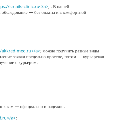
tps://smails-clinic.ru</a>
; . В нашей
и обследование — без оплаты и в комфортной
//akkred-med.ru</a>
; можно получить разные виды
мление заявки предельно простое, потом — курьерская
лучение с курьером.
о к вам — официально и надежно.
d.ru</a>
;