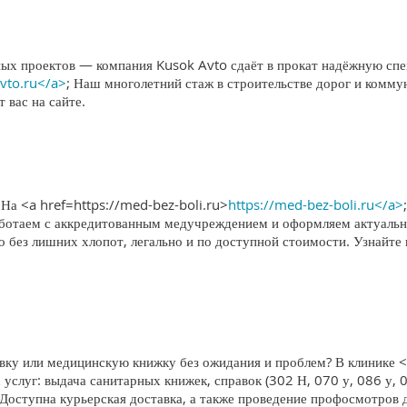
х проектов — компания Kusok Avto сдаёт в прокат надёжную спец
avto.ru</a>
; Наш многолетний стаж в строительстве дорог и комму
 вас на сайте.
? На <a href=https://med-bez-boli.ru>
https://med-bez-boli.ru</a>
Работаем с аккредитованным медучреждением и оформляем актуал
о без лишних хлопот, легально и по доступной стоимости. Узнайт
у или медицинскую книжку без ожидания и проблем? В клинике <
 услуг: выдача санитарных книжек, справок (302 Н, 070 у, 086 у, 
 Доступна курьерская доставка, а также проведение профосмотров 