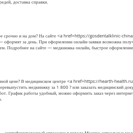
едей, доставка справки.
е срочно и на дом? На сайте <a href=https://gosdentalklinic-china
 — оформят за день. При оформлении онлайн-заявки возможна получ
блем. Подробнее на сайте — медкнижка онлайн, быстрое оформление,
ной цене? В медицинском центре <a href=https://hearth-health.r
еревыпустить медкнижку за 1 800 ? или заказать медицинский доку
бот. График работы удобный, можно оформить заказ через интерне
.
 сертифицированный автосалон в городе Москва: актуальные моде