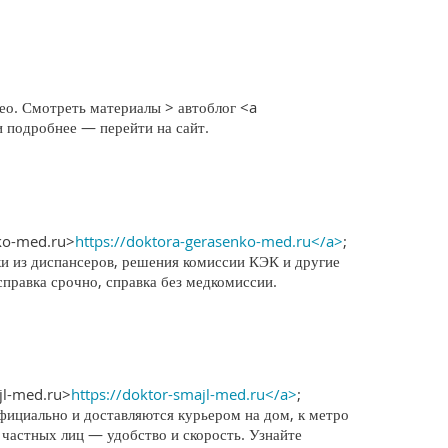
ео. Смотреть материалы > автоблог <a
и подробнее — перейти на сайт.
nko-med.ru>
https://doktora-gerasenko-med.ru</a>
;
ки из диспансеров, решения комиссии КЭК и другие
справка срочно, справка без медкомиссии.
jl-med.ru>
https://doktor-smajl-med.ru</a>
;
фициально и доставляются курьером на дом, к метро
 частных лиц — удобство и скорость. Узнайте