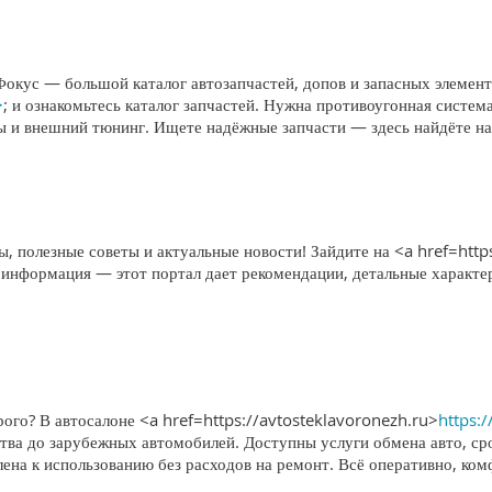
Фокус — большой каталог автозапчастей, допов и запасных элемен
>
; и ознакомьтесь каталог запчастей. Нужна противоугонная систе
мы и внешний тюнинг. Ищете надёжные запчасти — здесь найдёте н
, полезные советы и актуальные новости! Зайдите на <a href=http
 информация — этот портал дает рекомендации, детальные характе
ого? В автосалоне <a href=https://avtosteklavoronezh.ru>
https:
тва до зарубежных автомобилей. Доступны услуги обмена авто, ср
лена к использованию без расходов на ремонт. Всё оперативно, ко