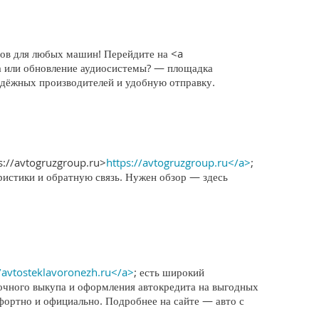
тов для любых машин! Перейдите на <a
ма или обновление аудиосистемы? — площадка
адёжных производителей и удобную отправку.
s://avtogruzgroup.ru>
https://avtogruzgroup.ru</a>
;
ристики и обратную связь. Нужен обзор — здесь
//avtosteklavoronezh.ru</a>
; есть широкий
очного выкупа и оформления автокредита на выгодных
мфортно и официально. Подробнее на сайте — авто с