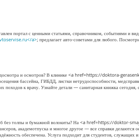
тавлен портал с ценными статьями, справочником, событиями и вид
avtoservise.ru</a>
; предлагает авто-советами для любого. Посмотр
едосмотра и осмотров? В клинике <a href=https://doktora-gerase
посещения бассейна, ГИБДД, листки нетрудоспособности, медсправ
х походов к врачу. Узнайте детали — санитарная книжка сегодня, 
б без толпы и бумажной волокиты? На <a href=https://doktor-sma
нсеров, академотпуска и многое другое — все справки делаются о
адёжность обеспечена. Услуга подходит для студентов, служащих и