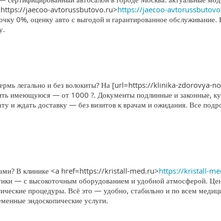
https://jaecoo-avtorussbutovo.ru>
https://jaecoo-avtorussbutovo
очку 0%, оценку авто с выгодой и гарантированное обслуживание.
у.
ермь легально и без волокиты? На [url=https://klinika-zdorovya-no
ить имеющуюся — от 1000 ?. Документы подлинные и законные, кур
лату и ждать доставку — без визитов к врачам и ожидания. Все по
и? В клинике <a href=https://kristall-med.ru>
https://kristall-m
тики — с высокоточным оборудованием и удобной атмосферой. Цент
ческие процедуры. Всё это — удобно, стабильно и по всем меди
еменные эндоскопические услуги.