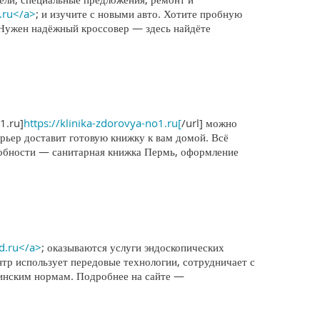
.ru</a>
; и изучите с новыми авто. Хотите пробную
 Нужен надёжный кроссовер — здесь найдёте
1.ru]
https://klinika-zdorovya-no1.ru[
/url] можно
ьер доставит готовую книжку к вам домой. Всё
дробности — санитарная книжка Пермь, оформление
ed.ru</a>
; оказываются услуги эндоскопических
р использует передовые технологии, сотрудничает с
цинским нормам. Подробнее на сайте —