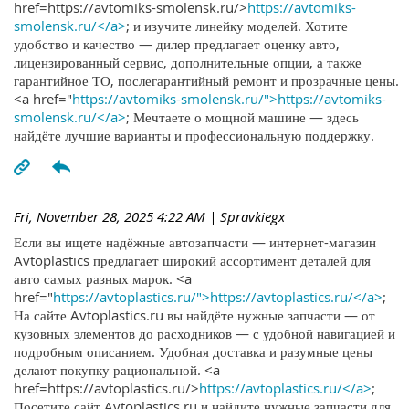
href=https://avtomiks-smolensk.ru/>
https://avtomiks-
smolensk.ru/</a>
; и изучите линейку моделей. Хотите
удобство и качество — дилер предлагает оценку авто,
лицензированный сервис, дополнительные опции, а также
гарантийное ТО, послегарантийный ремонт и прозрачные цены.
<a href="
https://avtomiks-smolensk.ru/">https://avtomiks-
smolensk.ru/</a>
; Мечтаете о мощной машине — здесь
найдёте лучшие варианты и профессиональную поддержку.
Fri, November 28, 2025 4:22 AM
| Spravkiegx
Если вы ищете надёжные автозапчасти — интернет-магазин
Avtoplastics предлагает широкий ассортимент деталей для
авто самых разных марок. <a
href="
https://avtoplastics.ru/">https://avtoplastics.ru/</a>
;
На сайте Avtoplastics.ru вы найдёте нужные запчасти — от
кузовных элементов до расходников — с удобной навигацией и
подробным описанием. Удобная доставка и разумные цены
делают покупку рациональной. <a
href=https://avtoplastics.ru/>
https://avtoplastics.ru/</a>
;
Посетите сайт Avtoplastics.ru и найдите нужные запчасти для