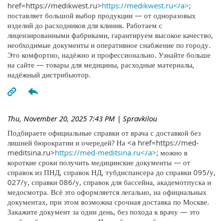
href=https://medikwest.ru>
https://medikwest.ru</a>
;
поставляет большой выбор продукции — от одноразовых
изделий до расходников для клиник. Работаем с
лицензированными фабриками, гарантируем высокое качество,
необходимые документы и оперативное снабжение по городу.
Это комфортно, надёжно и профессионально. Узнайте больше
на сайте — товары для медицины, расходные материалы,
надёжный дистрибьютор.
Thu, November 20, 2025 7:43 PM
| Spravkilou
Подбираете официальные справки от врача с доставкой без
лишней бюрократии и очередей? На <a href=https://med-
meditsina.ru>
https://med-meditsina.ru</a>
; можно в
короткие сроки получить медицинские документы — от
справок из ПНД, справок НД, тубдиспансера до справки 095/у,
027/у, справки 086/у, справок для бассейна, академотпуска и
медосмотра. Всё это оформляется легально, на официальных
документах, при этом возможна срочная доставка по Москве.
Закажите документ за один день, без похода к врачу — это