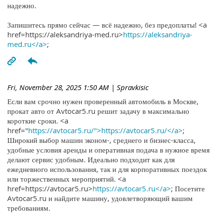
надежно.
Запишитесь прямо сейчас — всё надежно, без предоплаты! <a
href=https://aleksandriya-med.ru>
https://aleksandriya-
med.ru</a>
;
Fri, November 28, 2025 1:50 AM
| Spravkisic
Если вам срочно нужен проверенный автомобиль в Москве,
прокат авто от Avtocar5.ru решит задачу в максимально
короткие сроки. <a
href="
https://avtocar5.ru/">https://avtocar5.ru/</a>
;
Широкий выбор машин эконом-, среднего и бизнес-класса,
удобные условия аренды и оперативная подача в нужное время
делают сервис удобным. Идеально подходит как для
ежедневного использования, так и для корпоративных поездок
или торжественных мероприятий. <a
href=https://avtocar5.ru>
https://avtocar5.ru</a>
; Посетите
Avtocar5.ru и найдите машину, удовлетворяющий вашим
требованиям.