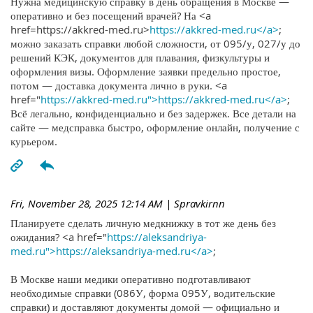
Нужна медицинскую справку в день обращения в Москве —
оперативно и без посещений врачей? На <a
href=https://akkred-med.ru>
https://akkred-med.ru</a>
;
можно заказать справки любой сложности, от 095/у, 027/у до
решений КЭК, документов для плавания, физкультуры и
оформления визы. Оформление заявки предельно простое,
потом — доставка документа лично в руки. <a
href="
https://akkred-med.ru">https://akkred-med.ru</a>
;
Всё легально, конфиденциально и без задержек. Все детали на
сайте — медсправка быстро, оформление онлайн, получение с
курьером.
Fri, November 28, 2025 12:14 AM
| Spravkirnn
Планируете сделать личную медкнижку в тот же день без
ожидания? <a href="
https://aleksandriya-
med.ru">https://aleksandriya-med.ru</a>
;
В Москве наши медики оперативно подготавливают
необходимые справки (086У, форма 095У, водительские
справки) и доставляют документы домой — официально и