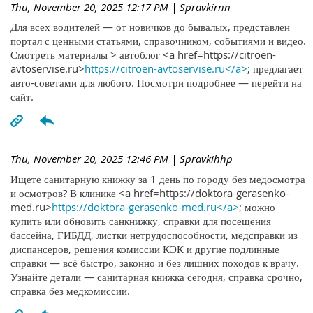
Thu, November 20, 2025 12:17 PM
| Spravkirnn
Для всех водителей — от новичков до бывалых, представлен
портал с ценными статьями, справочником, событиями и видео.
Смотреть материалы > автоблог <a href=https://citroen-
avtoservise.ru>
https://citroen-avtoservise.ru</a>
; предлагает
авто-советами для любого. Посмотри подробнее — перейти на
сайт.
Thu, November 20, 2025 12:46 PM
| Spravkihhp
Ищете санитарную книжку за 1 день по городу без медосмотра
и осмотров? В клинике <a href=https://doktora-gerasenko-
med.ru>
https://doktora-gerasenko-med.ru</a>
; можно
купить или обновить санкнижку, справки для посещения
бассейна, ГИБДД, листки нетрудоспособности, медсправки из
диспансеров, решения комиссии КЭК и другие подлинные
справки — всё быстро, законно и без лишних походов к врачу.
Узнайте детали — санитарная книжка сегодня, справка срочно,
справка без медкомиссии.