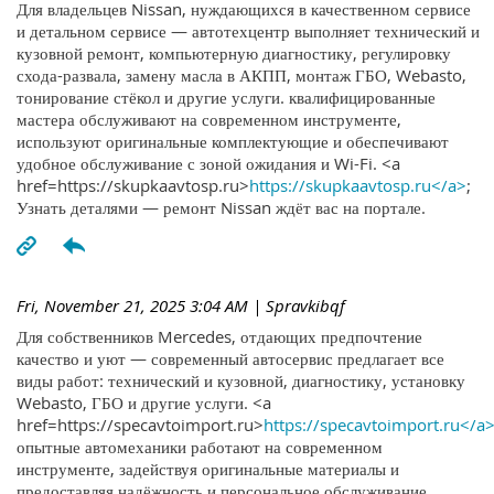
Для владельцев Nissan, нуждающихся в качественном сервисе
и детальном сервисе — автотехцентр выполняет технический и
кузовной ремонт, компьютерную диагностику, регулировку
схода-развала, замену масла в АКПП, монтаж ГБО, Webasto,
тонирование стёкол и другие услуги. квалифицированные
мастера обслуживают на современном инструменте,
используют оригинальные комплектующие и обеспечивают
удобное обслуживание с зоной ожидания и Wi-Fi. <a
href=https://skupkaavtosp.ru>
https://skupkaavtosp.ru</a>
;
Узнать деталями — ремонт Nissan ждёт вас на портале.
Fri, November 21, 2025 3:04 AM
| Spravkibqf
Для собственников Mercedes, отдающих предпочтение
качество и уют — современный автосервис предлагает все
виды работ: технический и кузовной, диагностику, установку
Webasto, ГБО и другие услуги. <a
href=https://specavtoimport.ru>
https://specavtoimport.ru</a
опытные автомеханики работают на современном
инструменте, задействуя оригинальные материалы и
предоставляя надёжность и персональное обслуживание.