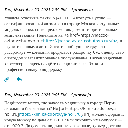
Thu, November 20, 2025 2:39 PM
| Spravkiwvo
Узнайте основные факты о JAECOO Авторусь Бутово —
сертифицированный автосалон в городе Москва: актуальные
модели, специальные предложения, ремонт и оригинальные
комплектующие! Перейдите на <a href=https://jaecoo-
avtorussbutovo.ru>
https://jaecoo-avtorussbutovo.ru</a>
; и
изучите с новыми авто. Хотите пробную поездку или
рассрочку? — компания предлагает рассрочку 0%, оценку авто
с выгодой и гарантированное обслуживание. Нужен надёжный
кроссовер — здесь найдёте передовые разработки и
профессиональную поддержку.
Thu, November 20, 2025 3:05 PM
| Spravkiojd
Подбираете место, где заказать медкнижку в городе Пермь
легально и без волокиты? На [url=https://klinika-zdorovya-
no1.ru]
https://klinika-zdorovya-no1.ru[
/url] можно оформить
новую книжку по цене от 1700 ? или обновить имеющуюся —
от 1000 ?. Документы подлинные и законные, курьер доставит