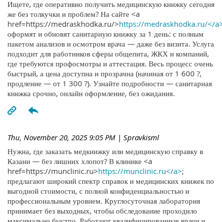
Ищете, где оперативно получить медицинскую книжку сегодня
же без толкучки и проблем? На сайте <a
href=https://medraskhodka.ru/>
https://medraskhodka.ru/</a
оформят и обновят санитарную книжку за 1 день: с полным
пакетом анализов и осмотром врача — даже без визита. Услуга
подходит для работников сферы общепита, ЖКХ и компаний,
где требуются профосмотры и аттестация. Весь процесс очень
быстрый, а цена доступна и прозрачна (начиная от 1 600 ?,
продление — от 1 300 ?). Узнайте подробности — санитарная
книжка срочно, онлайн оформление, без ожидания.
Thu, November 20, 2025 9:05 PM
| Spravkisml
Нужна, где заказать медкнижку или медицинскую справку в
Казани — без лишних хлопот? В клинике <a
href=https://munclinic.ru>
https://munclinic.ru</a>
;
предлагают широкий спектр справок и медицинских книжек по
выгодной стоимости, с полной конфиденциальностью и
профессиональным уровнем. Круглосуточная лаборатория
принимает без выходных, чтобы обследование проходило
максимально быстро. Работают квалифицированные врачи и