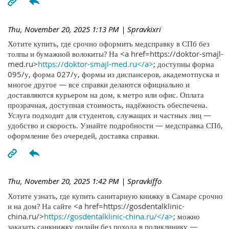
Thu, November 20, 2025 1:13 PM
| Spravkixri
Хотите купить, где срочно оформить медсправку в СПб без
толпы и бумажной волокиты? На <a href=https://doktor-smajl-
med.ru>
https://doktor-smajl-med.ru</a>
; доступны форма
095/у, форма 027/у, формы из диспансеров, академотпуска и
многое другое — все справки делаются официально и
доставляются курьером на дом, к метро или офис. Оплата
прозрачная, доступная стоимость, надёжность обеспечена.
Услуга подходит для студентов, служащих и частных лиц —
удобство и скорость. Узнайте подробности — медсправка СПб,
оформление без очередей, доставка справки.
Thu, November 20, 2025 1:42 PM
| Spravkiffo
Хотите узнать, где купить санитарную книжку в Самаре срочно
и на дом? На сайте <a href=https://gosdentalklinic-
china.ru/>
https://gosdentalklinic-china.ru/</a>
; можно
заказать санкнижку онлайн без похода в поликлинику —