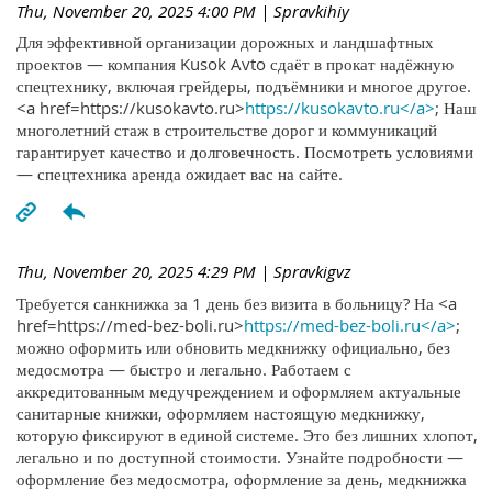
Thu, November 20, 2025 4:00 PM
| Spravkihiy
Для эффективной организации дорожных и ландшафтных
проектов — компания Kusok Avto сдаёт в прокат надёжную
спецтехнику, включая грейдеры, подъёмники и многое другое.
<a href=https://kusokavto.ru>
https://kusokavto.ru</a>
; Наш
многолетний стаж в строительстве дорог и коммуникаций
гарантирует качество и долговечность. Посмотреть условиями
— спецтехника аренда ожидает вас на сайте.
Thu, November 20, 2025 4:29 PM
| Spravkigvz
Требуется санкнижка за 1 день без визита в больницу? На <a
href=https://med-bez-boli.ru>
https://med-bez-boli.ru</a>
;
можно оформить или обновить медкнижку официально, без
медосмотра — быстро и легально. Работаем с
аккредитованным медучреждением и оформляем актуальные
санитарные книжки, оформляем настоящую медкнижку,
которую фиксируют в единой системе. Это без лишних хлопот,
легально и по доступной стоимости. Узнайте подробности —
оформление без медосмотра, оформление за день, медкнижка