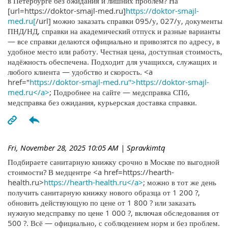
в Петербурге без ожидания и лишних проблем? На
[url=https://doktor-smajl-med.ru]
https://doktor-smajl-
med.ru[
/url] можно заказать справки 095/у, 027/у, документы
ПНД/НД, справки на академический отпуск и разные варианты
— все справки делаются официально и привозятся по адресу, в
удобное место или работу. Честная цена, доступная стоимость,
надёжность обеспечена. Подходит для учащихся, служащих и
любого клиента — удобство и скорость. <a
href="
https://doktor-smajl-med.ru">https://doktor-smajl-
med.ru</a>
; Подробнее на сайте — медсправка СПб,
медсправка без ожидания, курьерская доставка справки.
Fri, November 28, 2025 10:05 AM
| Spravkimtq
Подбираете санитарную книжку срочно в Москве по выгодной
стоимости? В медцентре <a href=https://hearth-
health.ru>
https://hearth-health.ru</a>
; можно в тот же день
получить санитарную книжку нового образца от 1 200 ?,
обновить действующую по цене от 1 800 ? или заказать
нужную медсправку по цене 1 000 ?, включая обследования от
500 ?. Всё — официально, с соблюдением норм и без проблем.