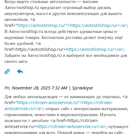
Когда ищете стильные автозапчасти — магазин
Автостилshop.ru предлагает огромный выбор дисков,
аккумуляторов, масел и других комплектующих для вашего
автомобиля. <a
href="
https://avtostilshop.ru/">https://avtostilshop.ru/</a>
;
В Автостилshop.ru всегда действуют адекватные цены и
надежные товары. Бесплатная доставка делает покупку ещё
более удобной. <a
href=https://avtostilshop.ru/>
https://avtostilshop.ru/</a>
;
Зайдите на Автостилshop.ru и выберите все необходимое для
своего авто.
Fri, November 28, 2025 7:32 AM
| Spravkiyse
Для любых автовладельцев — от начинающих до опытных, <a
href="
https://citroen-avtoservise.ru">https://citroen-
avtoservise.ru</a>
; открыт сайт с интересными материалами,
справочником, новостями и видеоматериалами. Изучать
полезности > автоблог <a href=https://citroen-
avtoservise.ru>
https://citroen-avtoservise.ru</a>
; публикует
рекомендациями для всех. Открой новое — перейти на сайт.