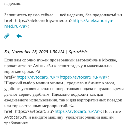
надежно.
Запишитесь прямо сейчас — всё надежно, без предоплаты! <a
href=https://aleksandriya-med.ru>
https://aleksandriya-
med.ru</a>
;
Fri, November 28, 2025 1:50 AM
| Spravkisic
Если вам срочно нужен проверенный автомобиль в Москве,
прокат авто от Avtocar5.ru решит задачу в максимально
короткие сроки. <a
href="
https://avtocar5.ru/">https://avtocar5.ru/</a>
;
Широкий выбор машин эконом-, среднего и бизнес-класса,
удобные условия аренды и оперативная подача в нужное время
делают сервис удобным. Идеально подходит как для
ежедневного использования, так и для корпоративных поездок
или торжественных мероприятий. <a
href=https://avtocar5.ru>
https://avtocar5.ru</a>
; Посетите
Avtocar5.ru и найдите машину, удовлетворяющий вашим
требованиям.