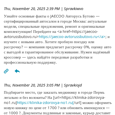
Thu, November 20, 2025 2:39 PM
| Spravkiwvo
Узнайте основные факты о JAECOO Авторусь Бутово —
сертифицированный автосалон в городе Москва: актуальные
модели, специальные предложения, ремонт и оригинальные
комплектующие! Перейдите на <a href=https://jaecoo-
avtorussbutovo.ru>
https://jaecoo-avtorussbutovo.ru</a>
; и
изучите с новыми авто. Хотите пробную поездку или
рассрочку? — компания предлагает рассрочку 0%, оценку авто
с выгодой и гарантированное обслуживание. Нужен надёжный
кроссовер — здесь найдёте передовые разработки и
профессиональную поддержку.
Thu, November 20, 2025 3:05 PM
| Spravkiojd
Подбираете место, где заказать медкнижку в городе Пермь
легально и без волокиты? На [url=https://klinika-zdorovya-
no1.ru]
https://klinika-zdorovya-no1.ru[
/url] можно оформить
новую книжку по цене от 1700 ? или обновить имеющуюся —
от 1000 ?. Документы подлинные и законные, курьер доставит