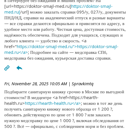
в Петербурге без ожидания и лишних проблем? На
[url=https://doktor-smajl-med.ru]
https://doktor-smajl-
med.ru[
/url] можно заказать справки 095/у, 027/у, документы
ПНД/НД, справки на академический отпуск и разные варианты
— все справки делаются официально и привозятся по адресу, в
удобное место или работу. Честная цена, доступная стоимость,
надёжность обеспечена. Подходит для учащихся, служащих и
любого клиента — удобство и скорость. <a
href="
https://doktor-smajl-med.ru">https://doktor-smajl-
med.ru</a>
; Подробнее на сайте — медсправка СПб,
медсправка без ожидания, курьерская доставка справки.
Fri, November 28, 2025 10:05 AM
| Spravkimtq
Подбираете санитарную книжку срочно в Москве по выгодной
стоимости? В медцентре <a href=https://hearth-
health.ru>
https://hearth-health.ru</a>
; можно в тот же день
получить санитарную книжку нового образца от 1 200 ?,
обновить действующую по цене от 1 800 ? или заказать
нужную медсправку по цене 1 000 ?, включая обследования от
500 ?. Всё — официально, с соблюдением норм и без проблем.