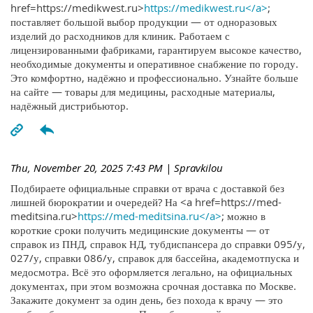
href=https://medikwest.ru>
https://medikwest.ru</a>
;
поставляет большой выбор продукции — от одноразовых
изделий до расходников для клиник. Работаем с
лицензированными фабриками, гарантируем высокое качество,
необходимые документы и оперативное снабжение по городу.
Это комфортно, надёжно и профессионально. Узнайте больше
на сайте — товары для медицины, расходные материалы,
надёжный дистрибьютор.
Thu, November 20, 2025 7:43 PM
| Spravkilou
Подбираете официальные справки от врача с доставкой без
лишней бюрократии и очередей? На <a href=https://med-
meditsina.ru>
https://med-meditsina.ru</a>
; можно в
короткие сроки получить медицинские документы — от
справок из ПНД, справок НД, тубдиспансера до справки 095/у,
027/у, справки 086/у, справок для бассейна, академотпуска и
медосмотра. Всё это оформляется легально, на официальных
документах, при этом возможна срочная доставка по Москве.
Закажите документ за один день, без похода к врачу — это