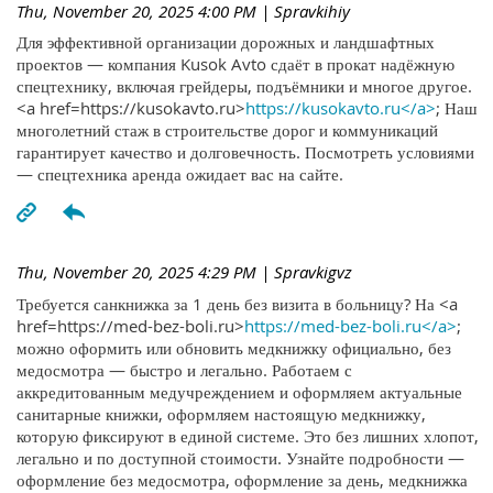
Thu, November 20, 2025 4:00 PM
| Spravkihiy
Для эффективной организации дорожных и ландшафтных
проектов — компания Kusok Avto сдаёт в прокат надёжную
спецтехнику, включая грейдеры, подъёмники и многое другое.
<a href=https://kusokavto.ru>
https://kusokavto.ru</a>
; Наш
многолетний стаж в строительстве дорог и коммуникаций
гарантирует качество и долговечность. Посмотреть условиями
— спецтехника аренда ожидает вас на сайте.
Thu, November 20, 2025 4:29 PM
| Spravkigvz
Требуется санкнижка за 1 день без визита в больницу? На <a
href=https://med-bez-boli.ru>
https://med-bez-boli.ru</a>
;
можно оформить или обновить медкнижку официально, без
медосмотра — быстро и легально. Работаем с
аккредитованным медучреждением и оформляем актуальные
санитарные книжки, оформляем настоящую медкнижку,
которую фиксируют в единой системе. Это без лишних хлопот,
легально и по доступной стоимости. Узнайте подробности —
оформление без медосмотра, оформление за день, медкнижка