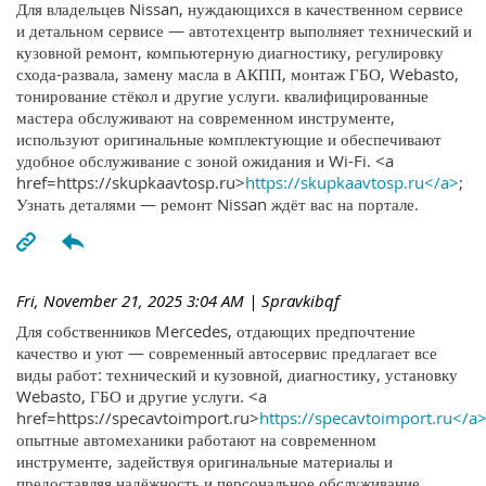
Для владельцев Nissan, нуждающихся в качественном сервисе
и детальном сервисе — автотехцентр выполняет технический и
кузовной ремонт, компьютерную диагностику, регулировку
схода-развала, замену масла в АКПП, монтаж ГБО, Webasto,
тонирование стёкол и другие услуги. квалифицированные
мастера обслуживают на современном инструменте,
используют оригинальные комплектующие и обеспечивают
удобное обслуживание с зоной ожидания и Wi-Fi. <a
href=https://skupkaavtosp.ru>
https://skupkaavtosp.ru</a>
;
Узнать деталями — ремонт Nissan ждёт вас на портале.
Fri, November 21, 2025 3:04 AM
| Spravkibqf
Для собственников Mercedes, отдающих предпочтение
качество и уют — современный автосервис предлагает все
виды работ: технический и кузовной, диагностику, установку
Webasto, ГБО и другие услуги. <a
href=https://specavtoimport.ru>
https://specavtoimport.ru</a
опытные автомеханики работают на современном
инструменте, задействуя оригинальные материалы и
предоставляя надёжность и персональное обслуживание.