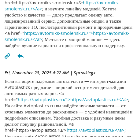
href=https://avtomiks-smolensk.ru/>
https://avtomiks-
smolensk.ru/</a>
; и изучите линейку моделей. Хотите
удобство и качество — дилер предлагает оценку авто,
лицензированный сервис, дополнительные опции, а также
гарантийное ТО, послегарантийный ремонт и прозрачные цены.
<a href="
https://avtomiks-smolensk.ru/">https://avtomiks-
smolensk.ru/</a>
; Мечтаете о мощной машине — здесь
найдёте лучшие варианты и профессиональную поддержку.
Fri, November 28, 2025 4:22 AM
| Spravkiegx
Если вы ищете надёжные автозапчасти — интернет-магазин
Avtoplastics предлагает широкий ассортимент деталей для
авто самых разных марок. <a
href="
https://avtoplastics.ru/">https://avtoplastics.ru/</a>
;
На сайте Avtoplastics.ru вы найдёте нужные запчасти — от
кузовных элементов до расходников — с удобной навигацией и
подробным описанием. Удобная доставка и разумные цены
делают покупку рациональной. <a
href=https://avtoplastics.ru/>
https://avtoplastics.ru/</a>
;
Посетите сайт Avtoplastics.ru и найдите нужные запчасти для