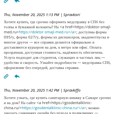
Thu, November 20, 2025 1:13 PM
| Spravkixri
Хотите купить, где срочно оформить медсправку в СПб без
толпы и бумажной волокиты? На <a href=https://doktor-smajl-
med.ru>
https://doktor-smajl-med.ru</a>
; доступны форма
095/у, форма 027/у, формы из диспансеров, академотпуска и
многое другое — все справки делаются официально и
доставляются курьером на дом, к метро или офис. Оплата
прозрачная, доступная стоимость, надёжность обеспечена.
Услуга подходит для студентов, служащих и частных лиц —
удобство и скорость. Узнайте подробности — медсправка СПб,
оформление без очередей, доставка справки.
Thu, November 20, 2025 1:42 PM
| Spravkiffo
Хотите узнать, где купить санитарную книжку в Самаре срочно
и на дом? На сайте <a href=https://gosdentalklinic-
china.ru/>
https://gosdentalklinic-china.ru/</a>
; можно
заказать санкнижку онлайн без похода в поликлинику —