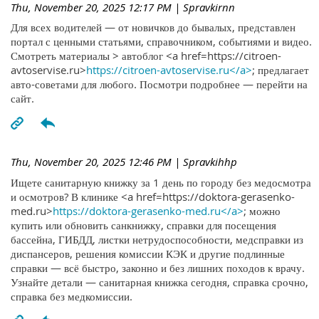
Thu, November 20, 2025 12:17 PM
| Spravkirnn
Для всех водителей — от новичков до бывалых, представлен
портал с ценными статьями, справочником, событиями и видео.
Смотреть материалы > автоблог <a href=https://citroen-
avtoservise.ru>
https://citroen-avtoservise.ru</a>
; предлагает
авто-советами для любого. Посмотри подробнее — перейти на
сайт.
Thu, November 20, 2025 12:46 PM
| Spravkihhp
Ищете санитарную книжку за 1 день по городу без медосмотра
и осмотров? В клинике <a href=https://doktora-gerasenko-
med.ru>
https://doktora-gerasenko-med.ru</a>
; можно
купить или обновить санкнижку, справки для посещения
бассейна, ГИБДД, листки нетрудоспособности, медсправки из
диспансеров, решения комиссии КЭК и другие подлинные
справки — всё быстро, законно и без лишних походов к врачу.
Узнайте детали — санитарная книжка сегодня, справка срочно,
справка без медкомиссии.