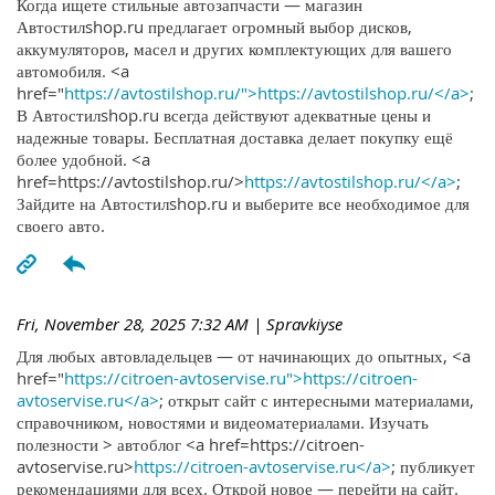
Когда ищете стильные автозапчасти — магазин
Автостилshop.ru предлагает огромный выбор дисков,
аккумуляторов, масел и других комплектующих для вашего
автомобиля. <a
href="
https://avtostilshop.ru/">https://avtostilshop.ru/</a>
;
В Автостилshop.ru всегда действуют адекватные цены и
надежные товары. Бесплатная доставка делает покупку ещё
более удобной. <a
href=https://avtostilshop.ru/>
https://avtostilshop.ru/</a>
;
Зайдите на Автостилshop.ru и выберите все необходимое для
своего авто.
Fri, November 28, 2025 7:32 AM
| Spravkiyse
Для любых автовладельцев — от начинающих до опытных, <a
href="
https://citroen-avtoservise.ru">https://citroen-
avtoservise.ru</a>
; открыт сайт с интересными материалами,
справочником, новостями и видеоматериалами. Изучать
полезности > автоблог <a href=https://citroen-
avtoservise.ru>
https://citroen-avtoservise.ru</a>
; публикует
рекомендациями для всех. Открой новое — перейти на сайт.