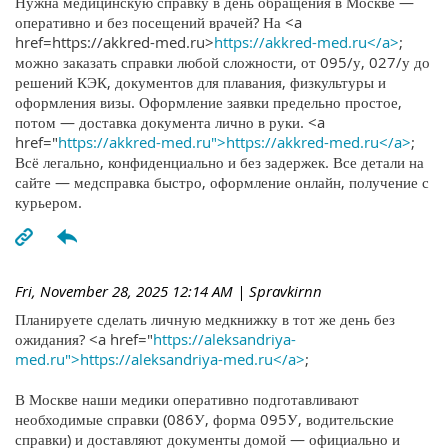
Нужна медицинскую справку в день обращения в Москве —
оперативно и без посещений врачей? На <a
href=https://akkred-med.ru>
https://akkred-med.ru</a>
;
можно заказать справки любой сложности, от 095/у, 027/у до
решений КЭК, документов для плавания, физкультуры и
оформления визы. Оформление заявки предельно простое,
потом — доставка документа лично в руки. <a
href="
https://akkred-med.ru">https://akkred-med.ru</a>
;
Всё легально, конфиденциально и без задержек. Все детали на
сайте — медсправка быстро, оформление онлайн, получение с
курьером.
Fri, November 28, 2025 12:14 AM
| Spravkirnn
Планируете сделать личную медкнижку в тот же день без
ожидания? <a href="
https://aleksandriya-
med.ru">https://aleksandriya-med.ru</a>
;
В Москве наши медики оперативно подготавливают
необходимые справки (086У, форма 095У, водительские
справки) и доставляют документы домой — официально и