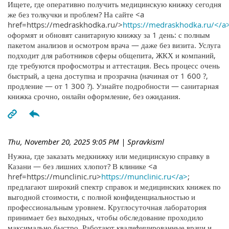
Ищете, где оперативно получить медицинскую книжку сегодня
же без толкучки и проблем? На сайте <a
href=https://medraskhodka.ru/>
https://medraskhodka.ru/</a
оформят и обновят санитарную книжку за 1 день: с полным
пакетом анализов и осмотром врача — даже без визита. Услуга
подходит для работников сферы общепита, ЖКХ и компаний,
где требуются профосмотры и аттестация. Весь процесс очень
быстрый, а цена доступна и прозрачна (начиная от 1 600 ?,
продление — от 1 300 ?). Узнайте подробности — санитарная
книжка срочно, онлайн оформление, без ожидания.
Thu, November 20, 2025 9:05 PM
| Spravkisml
Нужна, где заказать медкнижку или медицинскую справку в
Казани — без лишних хлопот? В клинике <a
href=https://munclinic.ru>
https://munclinic.ru</a>
;
предлагают широкий спектр справок и медицинских книжек по
выгодной стоимости, с полной конфиденциальностью и
профессиональным уровнем. Круглосуточная лаборатория
принимает без выходных, чтобы обследование проходило
максимально быстро. Работают квалифицированные врачи и