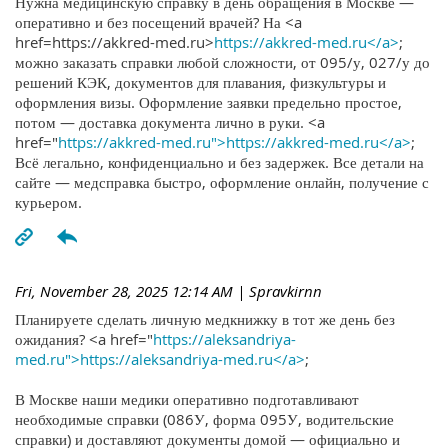
Нужна медицинскую справку в день обращения в Москве —
оперативно и без посещений врачей? На <a
href=https://akkred-med.ru>
https://akkred-med.ru</a>
;
можно заказать справки любой сложности, от 095/у, 027/у до
решений КЭК, документов для плавания, физкультуры и
оформления визы. Оформление заявки предельно простое,
потом — доставка документа лично в руки. <a
href="
https://akkred-med.ru">https://akkred-med.ru</a>
;
Всё легально, конфиденциально и без задержек. Все детали на
сайте — медсправка быстро, оформление онлайн, получение с
курьером.
Fri, November 28, 2025 12:14 AM
| Spravkirnn
Планируете сделать личную медкнижку в тот же день без
ожидания? <a href="
https://aleksandriya-
med.ru">https://aleksandriya-med.ru</a>
;
В Москве наши медики оперативно подготавливают
необходимые справки (086У, форма 095У, водительские
справки) и доставляют документы домой — официально и