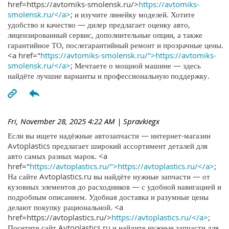
href=https://avtomiks-smolensk.ru/>
https://avtomiks-
smolensk.ru/</a>
; и изучите линейку моделей. Хотите
удобство и качество — дилер предлагает оценку авто,
лицензированный сервис, дополнительные опции, а также
гарантийное ТО, послегарантийный ремонт и прозрачные цены.
<a href="
https://avtomiks-smolensk.ru/">https://avtomiks-
smolensk.ru/</a>
; Мечтаете о мощной машине — здесь
найдёте лучшие варианты и профессиональную поддержку.
Fri, November 28, 2025 4:22 AM
| Spravkiegx
Если вы ищете надёжные автозапчасти — интернет-магазин
Avtoplastics предлагает широкий ассортимент деталей для
авто самых разных марок. <a
href="
https://avtoplastics.ru/">https://avtoplastics.ru/</a>
;
На сайте Avtoplastics.ru вы найдёте нужные запчасти — от
кузовных элементов до расходников — с удобной навигацией и
подробным описанием. Удобная доставка и разумные цены
делают покупку рациональной. <a
href=https://avtoplastics.ru/>
https://avtoplastics.ru/</a>
;
Посетите сайт Avtoplastics.ru и найдите нужные запчасти для