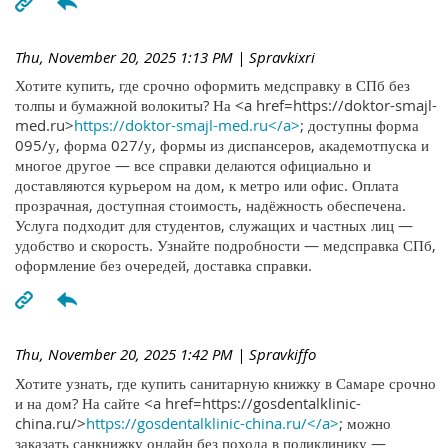
Thu, November 20, 2025 1:13 PM
| Spravkixri
Хотите купить, где срочно оформить медсправку в СПб без
толпы и бумажной волокиты? На <a href=https://doktor-smajl-
med.ru>
https://doktor-smajl-med.ru</a>
; доступны форма
095/у, форма 027/у, формы из диспансеров, академотпуска и
многое другое — все справки делаются официально и
доставляются курьером на дом, к метро или офис. Оплата
прозрачная, доступная стоимость, надёжность обеспечена.
Услуга подходит для студентов, служащих и частных лиц —
удобство и скорость. Узнайте подробности — медсправка СПб,
оформление без очередей, доставка справки.
Thu, November 20, 2025 1:42 PM
| Spravkiffo
Хотите узнать, где купить санитарную книжку в Самаре срочно
и на дом? На сайте <a href=https://gosdentalklinic-
china.ru/>
https://gosdentalklinic-china.ru/</a>
; можно
заказать санкнижку онлайн без похода в поликлинику —