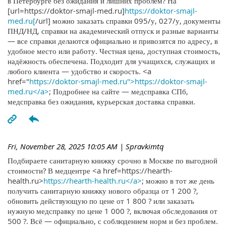
в Петербурге без ожидания и лишних проблем? На
[url=https://doktor-smajl-med.ru]
https://doktor-smajl-
med.ru[
/url] можно заказать справки 095/у, 027/у, документы
ПНД/НД, справки на академический отпуск и разные варианты
— все справки делаются официально и привозятся по адресу, в
удобное место или работу. Честная цена, доступная стоимость,
надёжность обеспечена. Подходит для учащихся, служащих и
любого клиента — удобство и скорость. <a
href="
https://doktor-smajl-med.ru">https://doktor-smajl-
med.ru</a>
; Подробнее на сайте — медсправка СПб,
медсправка без ожидания, курьерская доставка справки.
Fri, November 28, 2025 10:05 AM
| Spravkimtq
Подбираете санитарную книжку срочно в Москве по выгодной
стоимости? В медцентре <a href=https://hearth-
health.ru>
https://hearth-health.ru</a>
; можно в тот же день
получить санитарную книжку нового образца от 1 200 ?,
обновить действующую по цене от 1 800 ? или заказать
нужную медсправку по цене 1 000 ?, включая обследования от
500 ?. Всё — официально, с соблюдением норм и без проблем.