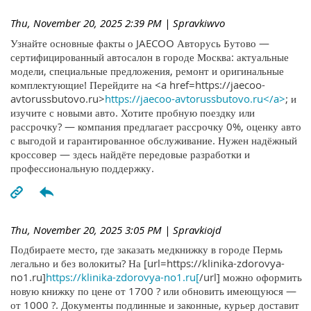
Thu, November 20, 2025 2:39 PM
| Spravkiwvo
Узнайте основные факты о JAECOO Авторусь Бутово —
сертифицированный автосалон в городе Москва: актуальные
модели, специальные предложения, ремонт и оригинальные
комплектующие! Перейдите на <a href=https://jaecoo-
avtorussbutovo.ru>
https://jaecoo-avtorussbutovo.ru</a>
; и
изучите с новыми авто. Хотите пробную поездку или
рассрочку? — компания предлагает рассрочку 0%, оценку авто
с выгодой и гарантированное обслуживание. Нужен надёжный
кроссовер — здесь найдёте передовые разработки и
профессиональную поддержку.
Thu, November 20, 2025 3:05 PM
| Spravkiojd
Подбираете место, где заказать медкнижку в городе Пермь
легально и без волокиты? На [url=https://klinika-zdorovya-
no1.ru]
https://klinika-zdorovya-no1.ru[
/url] можно оформить
новую книжку по цене от 1700 ? или обновить имеющуюся —
от 1000 ?. Документы подлинные и законные, курьер доставит