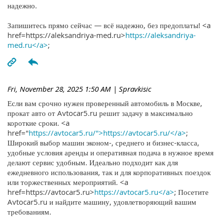
надежно.
Запишитесь прямо сейчас — всё надежно, без предоплаты! <a
href=https://aleksandriya-med.ru>
https://aleksandriya-
med.ru</a>
;
Fri, November 28, 2025 1:50 AM
| Spravkisic
Если вам срочно нужен проверенный автомобиль в Москве,
прокат авто от Avtocar5.ru решит задачу в максимально
короткие сроки. <a
href="
https://avtocar5.ru/">https://avtocar5.ru/</a>
;
Широкий выбор машин эконом-, среднего и бизнес-класса,
удобные условия аренды и оперативная подача в нужное время
делают сервис удобным. Идеально подходит как для
ежедневного использования, так и для корпоративных поездок
или торжественных мероприятий. <a
href=https://avtocar5.ru>
https://avtocar5.ru</a>
; Посетите
Avtocar5.ru и найдите машину, удовлетворяющий вашим
требованиям.