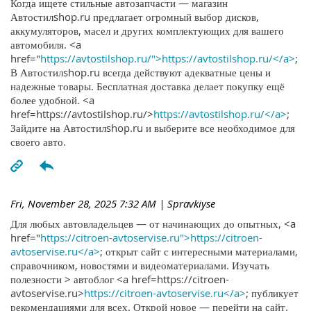
Когда ищете стильные автозапчасти — магазин
Автостилshop.ru предлагает огромный выбор дисков,
аккумуляторов, масел и других комплектующих для вашего
автомобиля. <a
href="
https://avtostilshop.ru/">https://avtostilshop.ru/</a>
;
В Автостилshop.ru всегда действуют адекватные цены и
надежные товары. Бесплатная доставка делает покупку ещё
более удобной. <a
href=https://avtostilshop.ru/>
https://avtostilshop.ru/</a>
;
Зайдите на Автостилshop.ru и выберите все необходимое для
своего авто.
Fri, November 28, 2025 7:32 AM
| Spravkiyse
Для любых автовладельцев — от начинающих до опытных, <a
href="
https://citroen-avtoservise.ru">https://citroen-
avtoservise.ru</a>
; открыт сайт с интересными материалами,
справочником, новостями и видеоматериалами. Изучать
полезности > автоблог <a href=https://citroen-
avtoservise.ru>
https://citroen-avtoservise.ru</a>
; публикует
рекомендациями для всех. Открой новое — перейти на сайт.