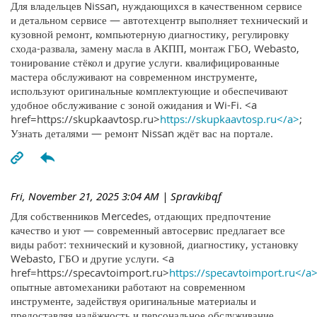
Для владельцев Nissan, нуждающихся в качественном сервисе
и детальном сервисе — автотехцентр выполняет технический и
кузовной ремонт, компьютерную диагностику, регулировку
схода-развала, замену масла в АКПП, монтаж ГБО, Webasto,
тонирование стёкол и другие услуги. квалифицированные
мастера обслуживают на современном инструменте,
используют оригинальные комплектующие и обеспечивают
удобное обслуживание с зоной ожидания и Wi-Fi. <a
href=https://skupkaavtosp.ru>
https://skupkaavtosp.ru</a>
;
Узнать деталями — ремонт Nissan ждёт вас на портале.
Fri, November 21, 2025 3:04 AM
| Spravkibqf
Для собственников Mercedes, отдающих предпочтение
качество и уют — современный автосервис предлагает все
виды работ: технический и кузовной, диагностику, установку
Webasto, ГБО и другие услуги. <a
href=https://specavtoimport.ru>
https://specavtoimport.ru</a
опытные автомеханики работают на современном
инструменте, задействуя оригинальные материалы и
предоставляя надёжность и персональное обслуживание.