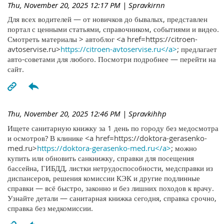
Thu, November 20, 2025 12:17 PM
| Spravkirnn
Для всех водителей — от новичков до бывалых, представлен
портал с ценными статьями, справочником, событиями и видео.
Смотреть материалы > автоблог <a href=https://citroen-
avtoservise.ru>
https://citroen-avtoservise.ru</a>
; предлагает
авто-советами для любого. Посмотри подробнее — перейти на
сайт.
Thu, November 20, 2025 12:46 PM
| Spravkihhp
Ищете санитарную книжку за 1 день по городу без медосмотра
и осмотров? В клинике <a href=https://doktora-gerasenko-
med.ru>
https://doktora-gerasenko-med.ru</a>
; можно
купить или обновить санкнижку, справки для посещения
бассейна, ГИБДД, листки нетрудоспособности, медсправки из
диспансеров, решения комиссии КЭК и другие подлинные
справки — всё быстро, законно и без лишних походов к врачу.
Узнайте детали — санитарная книжка сегодня, справка срочно,
справка без медкомиссии.