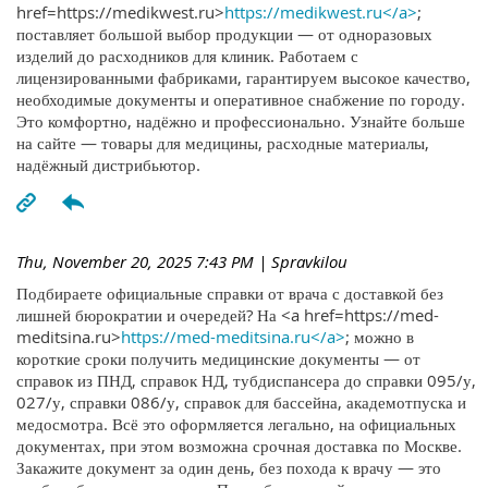
href=https://medikwest.ru>
https://medikwest.ru</a>
;
поставляет большой выбор продукции — от одноразовых
изделий до расходников для клиник. Работаем с
лицензированными фабриками, гарантируем высокое качество,
необходимые документы и оперативное снабжение по городу.
Это комфортно, надёжно и профессионально. Узнайте больше
на сайте — товары для медицины, расходные материалы,
надёжный дистрибьютор.
Thu, November 20, 2025 7:43 PM
| Spravkilou
Подбираете официальные справки от врача с доставкой без
лишней бюрократии и очередей? На <a href=https://med-
meditsina.ru>
https://med-meditsina.ru</a>
; можно в
короткие сроки получить медицинские документы — от
справок из ПНД, справок НД, тубдиспансера до справки 095/у,
027/у, справки 086/у, справок для бассейна, академотпуска и
медосмотра. Всё это оформляется легально, на официальных
документах, при этом возможна срочная доставка по Москве.
Закажите документ за один день, без похода к врачу — это