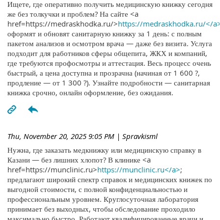
Ищете, где оперативно получить медицинскую книжку сегодня
же без толкучки и проблем? На сайте <a
href=https://medraskhodka.ru/>
https://medraskhodka.ru/</a
оформят и обновят санитарную книжку за 1 день: с полным
пакетом анализов и осмотром врача — даже без визита. Услуга
подходит для работников сферы общепита, ЖКХ и компаний,
где требуются профосмотры и аттестация. Весь процесс очень
быстрый, а цена доступна и прозрачна (начиная от 1 600 ?,
продление — от 1 300 ?). Узнайте подробности — санитарная
книжка срочно, онлайн оформление, без ожидания.
Thu, November 20, 2025 9:05 PM
| Spravkisml
Нужна, где заказать медкнижку или медицинскую справку в
Казани — без лишних хлопот? В клинике <a
href=https://munclinic.ru>
https://munclinic.ru</a>
;
предлагают широкий спектр справок и медицинских книжек по
выгодной стоимости, с полной конфиденциальностью и
профессиональным уровнем. Круглосуточная лаборатория
принимает без выходных, чтобы обследование проходило
максимально быстро. Работают квалифицированные врачи и