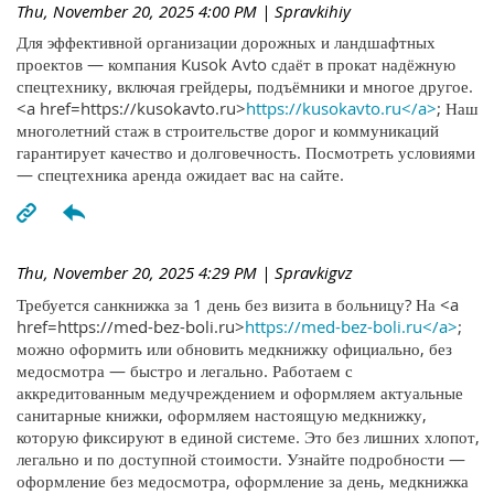
Thu, November 20, 2025 4:00 PM
| Spravkihiy
Для эффективной организации дорожных и ландшафтных
проектов — компания Kusok Avto сдаёт в прокат надёжную
спецтехнику, включая грейдеры, подъёмники и многое другое.
<a href=https://kusokavto.ru>
https://kusokavto.ru</a>
; Наш
многолетний стаж в строительстве дорог и коммуникаций
гарантирует качество и долговечность. Посмотреть условиями
— спецтехника аренда ожидает вас на сайте.
Thu, November 20, 2025 4:29 PM
| Spravkigvz
Требуется санкнижка за 1 день без визита в больницу? На <a
href=https://med-bez-boli.ru>
https://med-bez-boli.ru</a>
;
можно оформить или обновить медкнижку официально, без
медосмотра — быстро и легально. Работаем с
аккредитованным медучреждением и оформляем актуальные
санитарные книжки, оформляем настоящую медкнижку,
которую фиксируют в единой системе. Это без лишних хлопот,
легально и по доступной стоимости. Узнайте подробности —
оформление без медосмотра, оформление за день, медкнижка