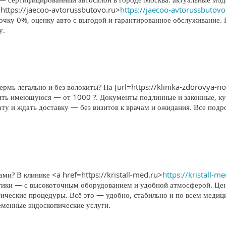
https://jaecoo-avtorussbutovo.ru>
https://jaecoo-avtorussbutovo
очку 0%, оценку авто с выгодой и гарантированное обслуживание.
у.
ермь легально и без волокиты? На [url=https://klinika-zdorovya-no
ить имеющуюся — от 1000 ?. Документы подлинные и законные, кур
лату и ждать доставку — без визитов к врачам и ожидания. Все по
и? В клинике <a href=https://kristall-med.ru>
https://kristall-m
тики — с высокоточным оборудованием и удобной атмосферой. Цент
ческие процедуры. Всё это — удобно, стабильно и по всем меди
еменные эндоскопические услуги.