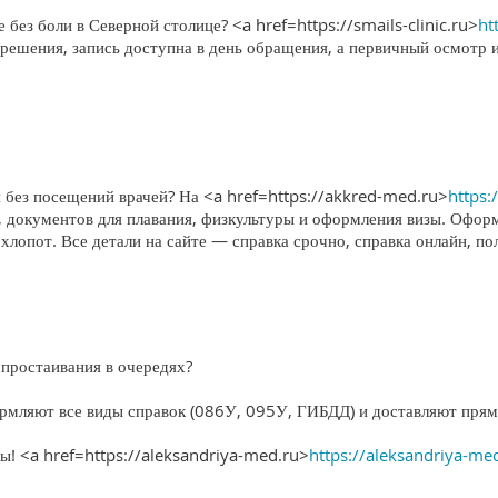
без боли в Северной столице? <a href=https://smails-clinic.ru>
ht
решения, запись доступна в день обращения, а первичный осмотр 
 без посещений врачей? На <a href=https://akkred-med.ru>
https:
, документов для плавания, физкультуры и оформления визы. Офор
 хлопот. Все детали на сайте — справка срочно, справка онлайн, по
простаивания в очередях?
рмляют все виды справок (086У, 095У, ГИБДД) и доставляют прям
ты! <a href=https://aleksandriya-med.ru>
https://aleksandriya-me