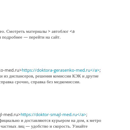
ео. Смотреть материалы > автоблог <a
и подробнее — перейти на сайт.
nko-med.ru>
https://doktora-gerasenko-med.ru</a>
;
ки из диспансеров, решения комиссии КЭК и другие
справка срочно, справка без медкомиссии.
jl-med.ru>
https://doktor-smajl-med.ru</a>
;
фициально и доставляются курьером на дом, к метро
 частных лиц — удобство и скорость. Узнайте