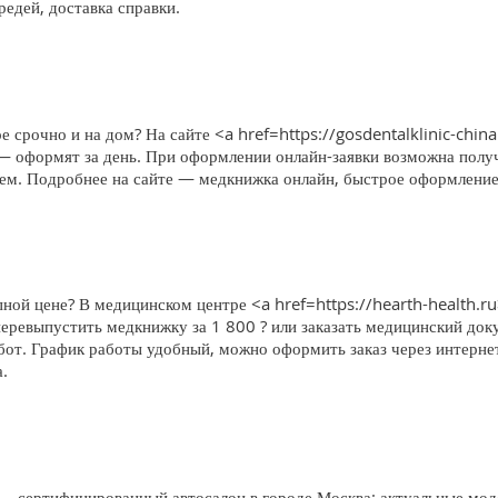
едей, доставка справки.
е срочно и на дом? На сайте <a href=https://gosdentalklinic-china
 — оформят за день. При оформлении онлайн-заявки возможна получ
блем. Подробнее на сайте — медкнижка онлайн, быстрое оформление,
ной цене? В медицинском центре <a href=https://hearth-health.r
еревыпустить медкнижку за 1 800 ? или заказать медицинский доку
бот. График работы удобный, можно оформить заказ через интерне
.
 сертифицированный автосалон в городе Москва: актуальные моде