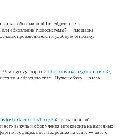
тов для любых машин! Перейдите на <a
ма или обновление аудиосистемы? — площадка
адёжных производителей и удобную отправку.
s://avtogruzgroup.ru>
https://avtogruzgroup.ru</a>
;
ристики и обратную связь. Нужен обзор — здесь
//avtosteklavoronezh.ru</a>
; есть широкий
очного выкупа и оформления автокредита на выгодных
мфортно и официально. Подробнее на сайте — авто с