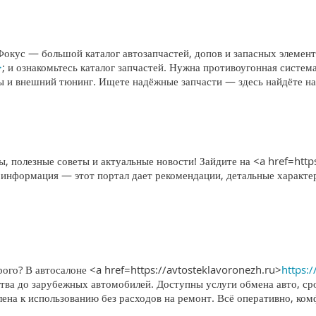
Фокус — большой каталог автозапчастей, допов и запасных элемен
>
; и ознакомьтесь каталог запчастей. Нужна противоугонная систе
мы и внешний тюнинг. Ищете надёжные запчасти — здесь найдёте н
, полезные советы и актуальные новости! Зайдите на <a href=http
 информация — этот портал дает рекомендации, детальные характе
ого? В автосалоне <a href=https://avtosteklavoronezh.ru>
https:
тва до зарубежных автомобилей. Доступны услуги обмена авто, ср
лена к использованию без расходов на ремонт. Всё оперативно, ко