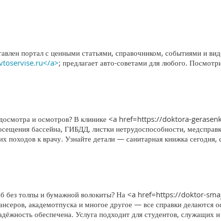
тавлен портал с ценными статьями, справочником, событиями и вид
avtoservise.ru</a>
; предлагает авто-советами для любого. Посмотр
едосмотра и осмотров? В клинике <a href=https://doktora-gerase
посещения бассейна, ГИБДД, листки нетрудоспособности, медсправ
х походов к врачу. Узнайте детали — санитарная книжка сегодня, 
б без толпы и бумажной волокиты? На <a href=https://doktor-sma
нсеров, академотпуска и многое другое — все справки делаются о
адёжность обеспечена. Услуга подходит для студентов, служащих и