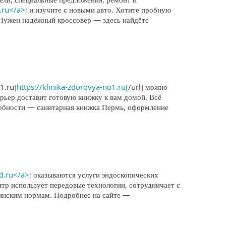
.ru</a>
; и изучите с новыми авто. Хотите пробную
 Нужен надёжный кроссовер — здесь найдёте
1.ru]
https://klinika-zdorovya-no1.ru[
/url] можно
ьер доставит готовую книжку к вам домой. Всё
дробности — санитарная книжка Пермь, оформление
ed.ru</a>
; оказываются услуги эндоскопических
р использует передовые технологии, сотрудничает с
цинским нормам. Подробнее на сайте —