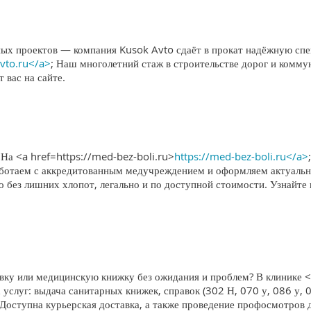
х проектов — компания Kusok Avto сдаёт в прокат надёжную спец
avto.ru</a>
; Наш многолетний стаж в строительстве дорог и комму
 вас на сайте.
? На <a href=https://med-bez-boli.ru>
https://med-bez-boli.ru</a>
Работаем с аккредитованным медучреждением и оформляем актуал
о без лишних хлопот, легально и по доступной стоимости. Узнайт
у или медицинскую книжку без ожидания и проблем? В клинике <
 услуг: выдача санитарных книжек, справок (302 Н, 070 у, 086 у, 
 Доступна курьерская доставка, а также проведение профосмотров 