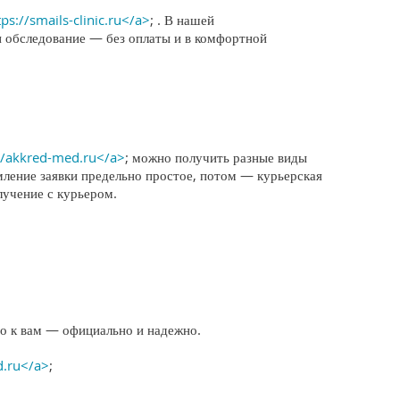
tps://smails-clinic.ru</a>
; . В нашей
и обследование — без оплаты и в комфортной
//akkred-med.ru</a>
; можно получить разные виды
мление заявки предельно простое, потом — курьерская
лучение с курьером.
о к вам — официально и надежно.
d.ru</a>
;