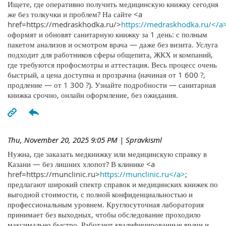
Ищете, где оперативно получить медицинскую книжку сегодня
же без толкучки и проблем? На сайте <a
href=https://medraskhodka.ru/>
https://medraskhodka.ru/</a
оформят и обновят санитарную книжку за 1 день: с полным
пакетом анализов и осмотром врача — даже без визита. Услуга
подходит для работников сферы общепита, ЖКХ и компаний,
где требуются профосмотры и аттестация. Весь процесс очень
быстрый, а цена доступна и прозрачна (начиная от 1 600 ?,
продление — от 1 300 ?). Узнайте подробности — санитарная
книжка срочно, онлайн оформление, без ожидания.
Thu, November 20, 2025 9:05 PM
| Spravkisml
Нужна, где заказать медкнижку или медицинскую справку в
Казани — без лишних хлопот? В клинике <a
href=https://munclinic.ru>
https://munclinic.ru</a>
;
предлагают широкий спектр справок и медицинских книжек по
выгодной стоимости, с полной конфиденциальностью и
профессиональным уровнем. Круглосуточная лаборатория
принимает без выходных, чтобы обследование проходило
максимально быстро. Работают квалифицированные врачи и