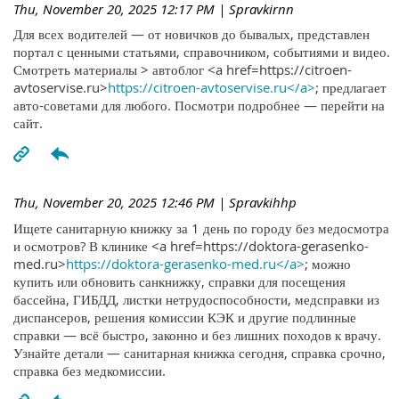
Thu, November 20, 2025 12:17 PM
| Spravkirnn
Для всех водителей — от новичков до бывалых, представлен
портал с ценными статьями, справочником, событиями и видео.
Смотреть материалы > автоблог <a href=https://citroen-
avtoservise.ru>
https://citroen-avtoservise.ru</a>
; предлагает
авто-советами для любого. Посмотри подробнее — перейти на
сайт.
Thu, November 20, 2025 12:46 PM
| Spravkihhp
Ищете санитарную книжку за 1 день по городу без медосмотра
и осмотров? В клинике <a href=https://doktora-gerasenko-
med.ru>
https://doktora-gerasenko-med.ru</a>
; можно
купить или обновить санкнижку, справки для посещения
бассейна, ГИБДД, листки нетрудоспособности, медсправки из
диспансеров, решения комиссии КЭК и другие подлинные
справки — всё быстро, законно и без лишних походов к врачу.
Узнайте детали — санитарная книжка сегодня, справка срочно,
справка без медкомиссии.