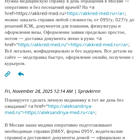
Нужна медицинскую справку в день обращения в Москве —
оперативно и без посещений врачей? На <a
href=https://akkred-med.ru>
https://akkred-med.ru</a>
;
можно заказать справки любой сложности, от 095/у, 027/у до
решений КЭК, документов для плавания, физкультуры и
оформления визы. Оформление заявки предельно простое,
потом — доставка документа лично в руки. <a
href="
https://akkred-med.ru">https://akkred-med.ru</a>
;
Всё легально, конфиденциально и без задержек. Все детали на
сайте — медсправка быстро, оформление онлайн, получение с
курьером.
Fri, November 28, 2025 12:14 AM
| Spravkirnn
Планируете сделать личную медкнижку в тот же день без
ожидания? <a href="
https://aleksandriya-
med.ru">https://aleksandriya-med.ru</a>
;
В Москве наши медики оперативно подготавливают
необходимые справки (086У, форма 095У, водительские
справки) и доставляют документы домой — официально и