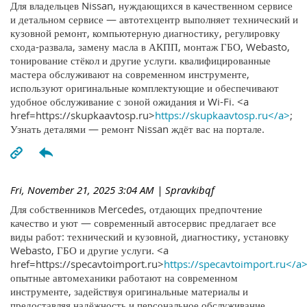
Для владельцев Nissan, нуждающихся в качественном сервисе
и детальном сервисе — автотехцентр выполняет технический и
кузовной ремонт, компьютерную диагностику, регулировку
схода-развала, замену масла в АКПП, монтаж ГБО, Webasto,
тонирование стёкол и другие услуги. квалифицированные
мастера обслуживают на современном инструменте,
используют оригинальные комплектующие и обеспечивают
удобное обслуживание с зоной ожидания и Wi-Fi. <a
href=https://skupkaavtosp.ru>
https://skupkaavtosp.ru</a>
;
Узнать деталями — ремонт Nissan ждёт вас на портале.
Fri, November 21, 2025 3:04 AM
| Spravkibqf
Для собственников Mercedes, отдающих предпочтение
качество и уют — современный автосервис предлагает все
виды работ: технический и кузовной, диагностику, установку
Webasto, ГБО и другие услуги. <a
href=https://specavtoimport.ru>
https://specavtoimport.ru</a
опытные автомеханики работают на современном
инструменте, задействуя оригинальные материалы и
предоставляя надёжность и персональное обслуживание.