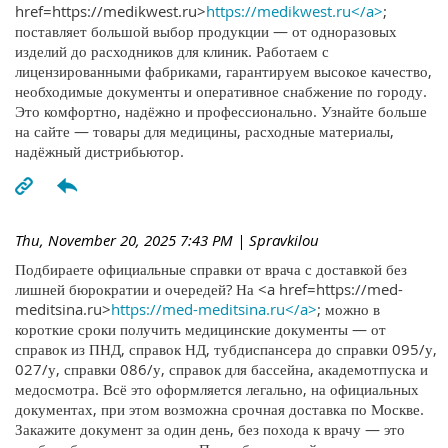
href=https://medikwest.ru>
https://medikwest.ru</a>
;
поставляет большой выбор продукции — от одноразовых
изделий до расходников для клиник. Работаем с
лицензированными фабриками, гарантируем высокое качество,
необходимые документы и оперативное снабжение по городу.
Это комфортно, надёжно и профессионально. Узнайте больше
на сайте — товары для медицины, расходные материалы,
надёжный дистрибьютор.
Thu, November 20, 2025 7:43 PM
| Spravkilou
Подбираете официальные справки от врача с доставкой без
лишней бюрократии и очередей? На <a href=https://med-
meditsina.ru>
https://med-meditsina.ru</a>
; можно в
короткие сроки получить медицинские документы — от
справок из ПНД, справок НД, тубдиспансера до справки 095/у,
027/у, справки 086/у, справок для бассейна, академотпуска и
медосмотра. Всё это оформляется легально, на официальных
документах, при этом возможна срочная доставка по Москве.
Закажите документ за один день, без похода к врачу — это