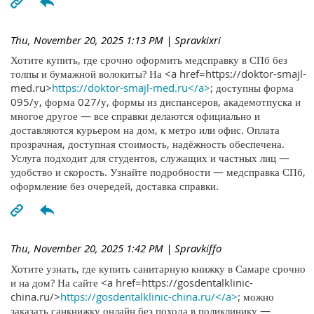
Thu, November 20, 2025 1:13 PM
| Spravkixri
Хотите купить, где срочно оформить медсправку в СПб без
толпы и бумажной волокиты? На <a href=https://doktor-smajl-
med.ru>
https://doktor-smajl-med.ru</a>
; доступны форма
095/у, форма 027/у, формы из диспансеров, академотпуска и
многое другое — все справки делаются официально и
доставляются курьером на дом, к метро или офис. Оплата
прозрачная, доступная стоимость, надёжность обеспечена.
Услуга подходит для студентов, служащих и частных лиц —
удобство и скорость. Узнайте подробности — медсправка СПб,
оформление без очередей, доставка справки.
Thu, November 20, 2025 1:42 PM
| Spravkiffo
Хотите узнать, где купить санитарную книжку в Самаре срочно
и на дом? На сайте <a href=https://gosdentalklinic-
china.ru/>
https://gosdentalklinic-china.ru/</a>
; можно
заказать санкнижку онлайн без похода в поликлинику —