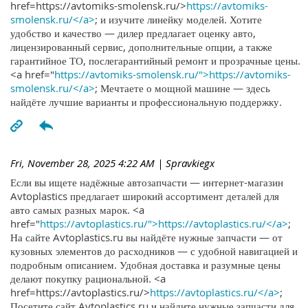
href=https://avtomiks-smolensk.ru/>
https://avtomiks-
smolensk.ru/</a>
; и изучите линейку моделей. Хотите
удобство и качество — дилер предлагает оценку авто,
лицензированный сервис, дополнительные опции, а также
гарантийное ТО, послегарантийный ремонт и прозрачные цены.
<a href="
https://avtomiks-smolensk.ru/">https://avtomiks-
smolensk.ru/</a>
; Мечтаете о мощной машине — здесь
найдёте лучшие варианты и профессиональную поддержку.
Fri, November 28, 2025 4:22 AM
| Spravkiegx
Если вы ищете надёжные автозапчасти — интернет-магазин
Avtoplastics предлагает широкий ассортимент деталей для
авто самых разных марок. <a
href="
https://avtoplastics.ru/">https://avtoplastics.ru/</a>
;
На сайте Avtoplastics.ru вы найдёте нужные запчасти — от
кузовных элементов до расходников — с удобной навигацией и
подробным описанием. Удобная доставка и разумные цены
делают покупку рациональной. <a
href=https://avtoplastics.ru/>
https://avtoplastics.ru/</a>
;
Посетите сайт Avtoplastics.ru и найдите нужные запчасти для