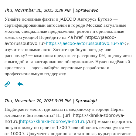
Thu, November 20, 2025 2:39 PM
| Spravkiwvo
Узнайте основные факты о JAECOO Авторусь Бутово —
сертифицированный автосалон в городе Москва: актуальные
модели, специальные предложения, ремонт и оригинальные
комплектующие! Перейдите на <a href=https://jaecoo-
avtorussbutovo.ru>
https://jaecoo-avtorussbutovo.ru</a>
; и
изучите с новыми авто. Хотите пробную поездку или
рассрочку? — компания предлагает рассрочку 0%, оценку авто
с выгодой и гарантированное обслуживание. Нужен надёжный
кроссовер — здесь найдёте передовые разработки и
профессиональную поддержку.
Thu, November 20, 2025 3:05 PM
| Spravkiojd
Подбираете место, где заказать медкнижку в городе Пермь
легально и без волокиты? На [url=https://klinika-zdorovya-
no1.ru]
https://klinika-zdorovya-no1.ru[
/url] можно оформить
новую книжку по цене от 1700 ? или обновить имеющуюся —
от 1000 ?. Документы подлинные и законные, курьер доставит