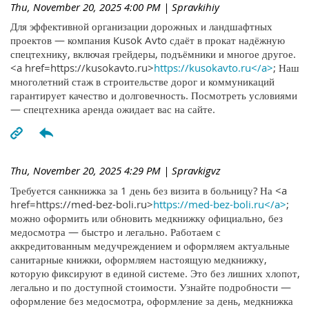
Thu, November 20, 2025 4:00 PM
| Spravkihiy
Для эффективной организации дорожных и ландшафтных
проектов — компания Kusok Avto сдаёт в прокат надёжную
спецтехнику, включая грейдеры, подъёмники и многое другое.
<a href=https://kusokavto.ru>
https://kusokavto.ru</a>
; Наш
многолетний стаж в строительстве дорог и коммуникаций
гарантирует качество и долговечность. Посмотреть условиями
— спецтехника аренда ожидает вас на сайте.
Thu, November 20, 2025 4:29 PM
| Spravkigvz
Требуется санкнижка за 1 день без визита в больницу? На <a
href=https://med-bez-boli.ru>
https://med-bez-boli.ru</a>
;
можно оформить или обновить медкнижку официально, без
медосмотра — быстро и легально. Работаем с
аккредитованным медучреждением и оформляем актуальные
санитарные книжки, оформляем настоящую медкнижку,
которую фиксируют в единой системе. Это без лишних хлопот,
легально и по доступной стоимости. Узнайте подробности —
оформление без медосмотра, оформление за день, медкнижка