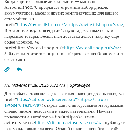
Когда ищете стильные автозапчасти — магазин
Автостилshop.ru предлагает огромный выбор дисков,
аккумуляторов, масел и других комплектующих для вашего
автомобиля. <a
href="
https://avtostilshop.ru/">https://avtostilshop.ru/</a>
;
В Автостилshop.ru всегда действуют адекватные цены и
надежные товары. Бесплатная доставка делает покупку ещё
более удобной. <a
href=https://avtostilshop.ru/>
https://avtostilshop.ru/</a>
;
Зайдите на Автостилshop.ru и выберите все необходимое для
своего авто.
Fri, November 28, 2025 7:32 AM
| Spravkiyse
Для любых автовладельцев — от начинающих до опытных, <a
href="
https://citroen-avtoservise.ru">https://citroen-
avtoservise.ru</a>
; открыт сайт с интересными материалами,
справочником, новостями и видеоматериалами. Изучать
полезности > автоблог <a href=https://citroen-
avtoservise.ru>
https://citroen-avtoservise.ru</a>
; публикует
рекомендациями для всех. Открой новое — перейти на сайт.