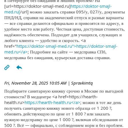
в Петербурге без ожидания и лишних проблем? На
[url=https://doktor-smajl-med.ru]
https://doktor-smajl-
med.ru[
/url] можно заказать справки 095/у, 027/у, документы
ПНД/НД, справки на академический отпуск и разные варианты
— все справки делаются официально и привозятся по адресу, в
удобное место или работу. Честная цена, доступная стоимость,
надёжность обеспечена. Подходит для учащихся, служащих и
любого клиента — удобство и скорость. <a
href="
https://doktor-smajl-med.ru">https://doktor-smajl-
med.ru</a>
; Подробнее на сайте — медсправка СПб,
медсправка без ожидания, курьерская доставка справки.
Fri, November 28, 2025 10:05 AM
| Spravkimtq
Подбираете санитарную книжку срочно в Москве по выгодной
стоимости? В медцентре <a href=https://hearth-
health.ru>
https://hearth-health.ru</a>
; можно в тот же день
получить санитарную книжку нового образца от 1 200 ?,
обновить действующую по цене от 1 800 ? или заказать
нужную медсправку по цене 1 000 ?, включая обследования от
500 ?. Всё — официально, с соблюдением норм и без проблем.