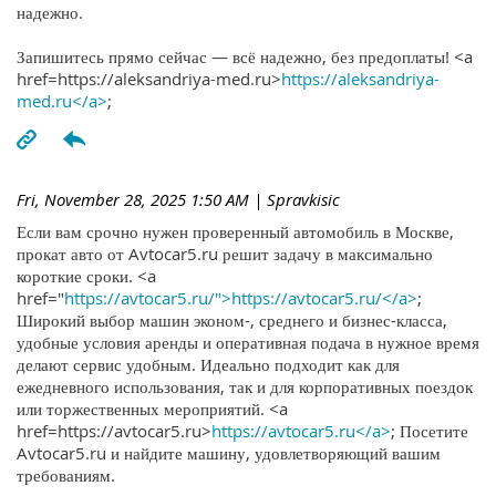
надежно.
Запишитесь прямо сейчас — всё надежно, без предоплаты! <a
href=https://aleksandriya-med.ru>
https://aleksandriya-
med.ru</a>
;
Fri, November 28, 2025 1:50 AM
| Spravkisic
Если вам срочно нужен проверенный автомобиль в Москве,
прокат авто от Avtocar5.ru решит задачу в максимально
короткие сроки. <a
href="
https://avtocar5.ru/">https://avtocar5.ru/</a>
;
Широкий выбор машин эконом-, среднего и бизнес-класса,
удобные условия аренды и оперативная подача в нужное время
делают сервис удобным. Идеально подходит как для
ежедневного использования, так и для корпоративных поездок
или торжественных мероприятий. <a
href=https://avtocar5.ru>
https://avtocar5.ru</a>
; Посетите
Avtocar5.ru и найдите машину, удовлетворяющий вашим
требованиям.