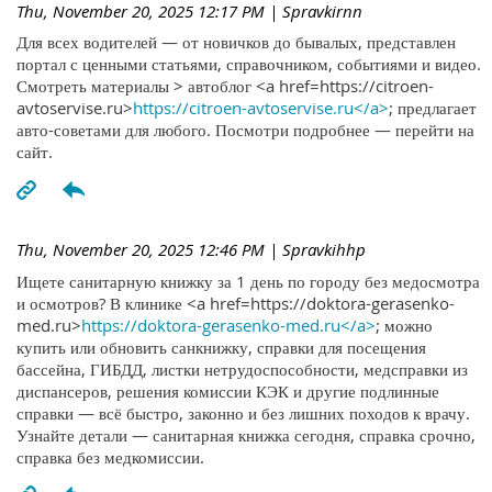
Thu, November 20, 2025 12:17 PM
| Spravkirnn
Для всех водителей — от новичков до бывалых, представлен
портал с ценными статьями, справочником, событиями и видео.
Смотреть материалы > автоблог <a href=https://citroen-
avtoservise.ru>
https://citroen-avtoservise.ru</a>
; предлагает
авто-советами для любого. Посмотри подробнее — перейти на
сайт.
Thu, November 20, 2025 12:46 PM
| Spravkihhp
Ищете санитарную книжку за 1 день по городу без медосмотра
и осмотров? В клинике <a href=https://doktora-gerasenko-
med.ru>
https://doktora-gerasenko-med.ru</a>
; можно
купить или обновить санкнижку, справки для посещения
бассейна, ГИБДД, листки нетрудоспособности, медсправки из
диспансеров, решения комиссии КЭК и другие подлинные
справки — всё быстро, законно и без лишних походов к врачу.
Узнайте детали — санитарная книжка сегодня, справка срочно,
справка без медкомиссии.