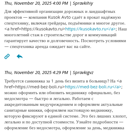
Thu, November 20, 2025 4:00 PM
| Spravkihiy
Для эффективной организации дорожных и ландшафтных
проектов — компания Kusok Avto сдаёт в прокат надёжную
спецтехнику, включая грейдеры, подъёмники и многое другое.
<a href=https://kusokavto.ru>
https://kusokavto.ru</a>
; Наш
многолетний стаж в строительстве дорог и коммуникаций
гарантирует качество и долговечность. Посмотреть условиями
— спецтехника аренда ожидает вас на сайте.
Thu, November 20, 2025 4:29 PM
| Spravkigvz
Требуется санкнижка за 1 день без визита в больницу? На <a
href=https://med-bez-boli.ru>
https://med-bez-boli.ru</a>
;
можно оформить или обновить медкнижку официально, без
медосмотра — быстро и легально. Работаем с
аккредитованным медучреждением и оформляем актуальные
санитарные книжки, оформляем настоящую медкнижку,
которую фиксируют в единой системе. Это без лишних хлопот,
легально и по доступной стоимости. Узнайте подробности —
оформление без медосмотра, оформление за день, медкнижка