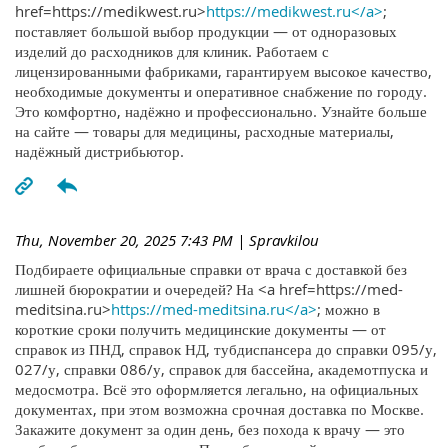
href=https://medikwest.ru>
https://medikwest.ru</a>
;
поставляет большой выбор продукции — от одноразовых
изделий до расходников для клиник. Работаем с
лицензированными фабриками, гарантируем высокое качество,
необходимые документы и оперативное снабжение по городу.
Это комфортно, надёжно и профессионально. Узнайте больше
на сайте — товары для медицины, расходные материалы,
надёжный дистрибьютор.
Thu, November 20, 2025 7:43 PM
| Spravkilou
Подбираете официальные справки от врача с доставкой без
лишней бюрократии и очередей? На <a href=https://med-
meditsina.ru>
https://med-meditsina.ru</a>
; можно в
короткие сроки получить медицинские документы — от
справок из ПНД, справок НД, тубдиспансера до справки 095/у,
027/у, справки 086/у, справок для бассейна, академотпуска и
медосмотра. Всё это оформляется легально, на официальных
документах, при этом возможна срочная доставка по Москве.
Закажите документ за один день, без похода к врачу — это