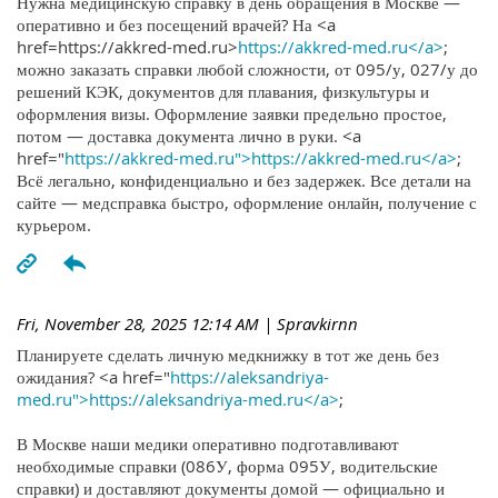
Нужна медицинскую справку в день обращения в Москве —
оперативно и без посещений врачей? На <a
href=https://akkred-med.ru>
https://akkred-med.ru</a>
;
можно заказать справки любой сложности, от 095/у, 027/у до
решений КЭК, документов для плавания, физкультуры и
оформления визы. Оформление заявки предельно простое,
потом — доставка документа лично в руки. <a
href="
https://akkred-med.ru">https://akkred-med.ru</a>
;
Всё легально, конфиденциально и без задержек. Все детали на
сайте — медсправка быстро, оформление онлайн, получение с
курьером.
Fri, November 28, 2025 12:14 AM
| Spravkirnn
Планируете сделать личную медкнижку в тот же день без
ожидания? <a href="
https://aleksandriya-
med.ru">https://aleksandriya-med.ru</a>
;
В Москве наши медики оперативно подготавливают
необходимые справки (086У, форма 095У, водительские
справки) и доставляют документы домой — официально и