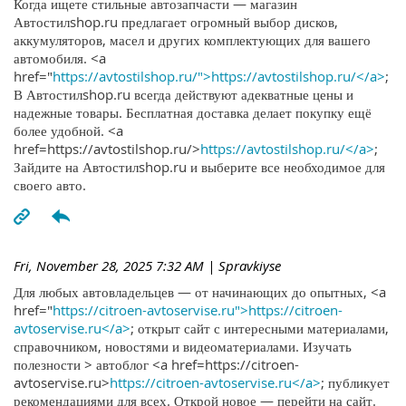
Когда ищете стильные автозапчасти — магазин
Автостилshop.ru предлагает огромный выбор дисков,
аккумуляторов, масел и других комплектующих для вашего
автомобиля. <a
href="
https://avtostilshop.ru/">https://avtostilshop.ru/</a>
;
В Автостилshop.ru всегда действуют адекватные цены и
надежные товары. Бесплатная доставка делает покупку ещё
более удобной. <a
href=https://avtostilshop.ru/>
https://avtostilshop.ru/</a>
;
Зайдите на Автостилshop.ru и выберите все необходимое для
своего авто.
Fri, November 28, 2025 7:32 AM
| Spravkiyse
Для любых автовладельцев — от начинающих до опытных, <a
href="
https://citroen-avtoservise.ru">https://citroen-
avtoservise.ru</a>
; открыт сайт с интересными материалами,
справочником, новостями и видеоматериалами. Изучать
полезности > автоблог <a href=https://citroen-
avtoservise.ru>
https://citroen-avtoservise.ru</a>
; публикует
рекомендациями для всех. Открой новое — перейти на сайт.