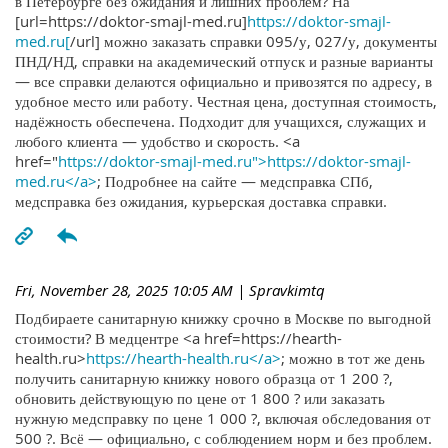
в Петербурге без ожидания и лишних проблем? На
[url=https://doktor-smajl-med.ru]
https://doktor-smajl-
med.ru[
/url] можно заказать справки 095/у, 027/у, документы
ПНД/НД, справки на академический отпуск и разные варианты
— все справки делаются официально и привозятся по адресу, в
удобное место или работу. Честная цена, доступная стоимость,
надёжность обеспечена. Подходит для учащихся, служащих и
любого клиента — удобство и скорость. <a
href="
https://doktor-smajl-med.ru">https://doktor-smajl-
med.ru</a>
; Подробнее на сайте — медсправка СПб,
медсправка без ожидания, курьерская доставка справки.
Fri, November 28, 2025 10:05 AM
| Spravkimtq
Подбираете санитарную книжку срочно в Москве по выгодной
стоимости? В медцентре <a href=https://hearth-
health.ru>
https://hearth-health.ru</a>
; можно в тот же день
получить санитарную книжку нового образца от 1 200 ?,
обновить действующую по цене от 1 800 ? или заказать
нужную медсправку по цене 1 000 ?, включая обследования от
500 ?. Всё — официально, с соблюдением норм и без проблем.