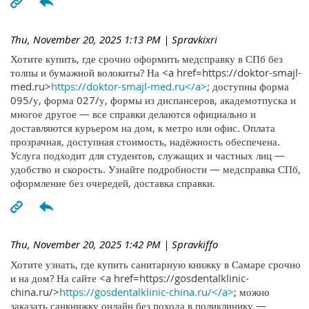
Thu, November 20, 2025 1:13 PM
| Spravkixri
Хотите купить, где срочно оформить медсправку в СПб без
толпы и бумажной волокиты? На <a href=https://doktor-smajl-
med.ru>
https://doktor-smajl-med.ru</a>
; доступны форма
095/у, форма 027/у, формы из диспансеров, академотпуска и
многое другое — все справки делаются официально и
доставляются курьером на дом, к метро или офис. Оплата
прозрачная, доступная стоимость, надёжность обеспечена.
Услуга подходит для студентов, служащих и частных лиц —
удобство и скорость. Узнайте подробности — медсправка СПб,
оформление без очередей, доставка справки.
Thu, November 20, 2025 1:42 PM
| Spravkiffo
Хотите узнать, где купить санитарную книжку в Самаре срочно
и на дом? На сайте <a href=https://gosdentalklinic-
china.ru/>
https://gosdentalklinic-china.ru/</a>
; можно
заказать санкнижку онлайн без похода в поликлинику —