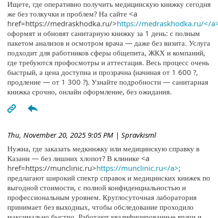
Ищете, где оперативно получить медицинскую книжку сегодня
же без толкучки и проблем? На сайте <a
href=https://medraskhodka.ru/>
https://medraskhodka.ru/</a
оформят и обновят санитарную книжку за 1 день: с полным
пакетом анализов и осмотром врача — даже без визита. Услуга
подходит для работников сферы общепита, ЖКХ и компаний,
где требуются профосмотры и аттестация. Весь процесс очень
быстрый, а цена доступна и прозрачна (начиная от 1 600 ?,
продление — от 1 300 ?). Узнайте подробности — санитарная
книжка срочно, онлайн оформление, без ожидания.
Thu, November 20, 2025 9:05 PM
| Spravkisml
Нужна, где заказать медкнижку или медицинскую справку в
Казани — без лишних хлопот? В клинике <a
href=https://munclinic.ru>
https://munclinic.ru</a>
;
предлагают широкий спектр справок и медицинских книжек по
выгодной стоимости, с полной конфиденциальностью и
профессиональным уровнем. Круглосуточная лаборатория
принимает без выходных, чтобы обследование проходило
максимально быстро. Работают квалифицированные врачи и