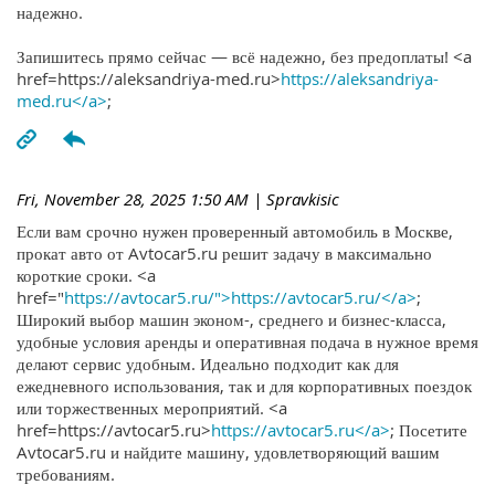
надежно.
Запишитесь прямо сейчас — всё надежно, без предоплаты! <a
href=https://aleksandriya-med.ru>
https://aleksandriya-
med.ru</a>
;
Fri, November 28, 2025 1:50 AM
| Spravkisic
Если вам срочно нужен проверенный автомобиль в Москве,
прокат авто от Avtocar5.ru решит задачу в максимально
короткие сроки. <a
href="
https://avtocar5.ru/">https://avtocar5.ru/</a>
;
Широкий выбор машин эконом-, среднего и бизнес-класса,
удобные условия аренды и оперативная подача в нужное время
делают сервис удобным. Идеально подходит как для
ежедневного использования, так и для корпоративных поездок
или торжественных мероприятий. <a
href=https://avtocar5.ru>
https://avtocar5.ru</a>
; Посетите
Avtocar5.ru и найдите машину, удовлетворяющий вашим
требованиям.