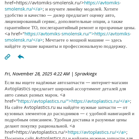
href=https://avtomiks-smolensk.ru/>
https://avtomiks-
smolensk.ru/</a>
; и изучите линейку моделей. Хотите
удобство и качество — дилер предлагает оценку авто,
лицензированный сервис, дополнительные опции, а также
гарантийное ТО, послегарантийный ремонт и прозрачные цены.
<a href="
https://avtomiks-smolensk.ru/">https://avtomiks-
smolensk.ru/</a>
; Мечтаете о мощной машине — здесь
найдёте лучшие варианты и профессиональную поддержку.
Fri, November 28, 2025 4:22 AM
| Spravkiegx
Если вы ищете надёжные автозапчасти — интернет-магазин
Avtoplastics предлагает широкий ассортимент деталей для
авто самых разных марок. <a
href="
https://avtoplastics.ru/">https://avtoplastics.ru/</a>
;
На сайте Avtoplastics.ru вы найдёте нужные запчасти — от
кузовных элементов до расходников — с удобной навигацией и
подробным описанием. Удобная доставка и разумные цены
делают покупку рациональной. <a
href=https://avtoplastics.ru/>
https://avtoplastics.ru/</a>
;
Посетите сайт Avtoplastics.ru и найдите нужные запчасти для