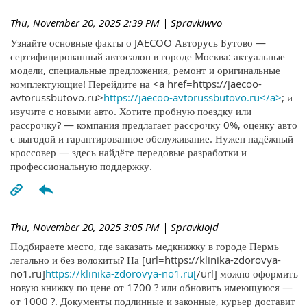
Thu, November 20, 2025 2:39 PM
| Spravkiwvo
Узнайте основные факты о JAECOO Авторусь Бутово —
сертифицированный автосалон в городе Москва: актуальные
модели, специальные предложения, ремонт и оригинальные
комплектующие! Перейдите на <a href=https://jaecoo-
avtorussbutovo.ru>
https://jaecoo-avtorussbutovo.ru</a>
; и
изучите с новыми авто. Хотите пробную поездку или
рассрочку? — компания предлагает рассрочку 0%, оценку авто
с выгодой и гарантированное обслуживание. Нужен надёжный
кроссовер — здесь найдёте передовые разработки и
профессиональную поддержку.
Thu, November 20, 2025 3:05 PM
| Spravkiojd
Подбираете место, где заказать медкнижку в городе Пермь
легально и без волокиты? На [url=https://klinika-zdorovya-
no1.ru]
https://klinika-zdorovya-no1.ru[
/url] можно оформить
новую книжку по цене от 1700 ? или обновить имеющуюся —
от 1000 ?. Документы подлинные и законные, курьер доставит