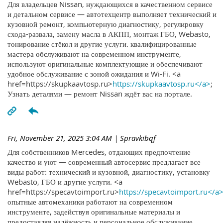
Для владельцев Nissan, нуждающихся в качественном сервисе
и детальном сервисе — автотехцентр выполняет технический и
кузовной ремонт, компьютерную диагностику, регулировку
схода-развала, замену масла в АКПП, монтаж ГБО, Webasto,
тонирование стёкол и другие услуги. квалифицированные
мастера обслуживают на современном инструменте,
используют оригинальные комплектующие и обеспечивают
удобное обслуживание с зоной ожидания и Wi-Fi. <a
href=https://skupkaavtosp.ru>
https://skupkaavtosp.ru</a>
;
Узнать деталями — ремонт Nissan ждёт вас на портале.
Fri, November 21, 2025 3:04 AM
| Spravkibqf
Для собственников Mercedes, отдающих предпочтение
качество и уют — современный автосервис предлагает все
виды работ: технический и кузовной, диагностику, установку
Webasto, ГБО и другие услуги. <a
href=https://specavtoimport.ru>
https://specavtoimport.ru</a
опытные автомеханики работают на современном
инструменте, задействуя оригинальные материалы и
предоставляя надёжность и персональное обслуживание.