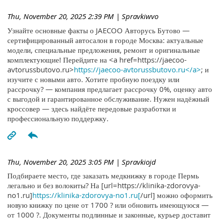
Thu, November 20, 2025 2:39 PM
| Spravkiwvo
Узнайте основные факты о JAECOO Авторусь Бутово —
сертифицированный автосалон в городе Москва: актуальные
модели, специальные предложения, ремонт и оригинальные
комплектующие! Перейдите на <a href=https://jaecoo-
avtorussbutovo.ru>
https://jaecoo-avtorussbutovo.ru</a>
; и
изучите с новыми авто. Хотите пробную поездку или
рассрочку? — компания предлагает рассрочку 0%, оценку авто
с выгодой и гарантированное обслуживание. Нужен надёжный
кроссовер — здесь найдёте передовые разработки и
профессиональную поддержку.
Thu, November 20, 2025 3:05 PM
| Spravkiojd
Подбираете место, где заказать медкнижку в городе Пермь
легально и без волокиты? На [url=https://klinika-zdorovya-
no1.ru]
https://klinika-zdorovya-no1.ru[
/url] можно оформить
новую книжку по цене от 1700 ? или обновить имеющуюся —
от 1000 ?. Документы подлинные и законные, курьер доставит