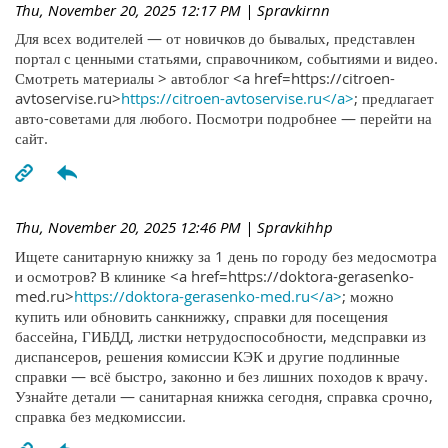
Thu, November 20, 2025 12:17 PM
| Spravkirnn
Для всех водителей — от новичков до бывалых, представлен
портал с ценными статьями, справочником, событиями и видео.
Смотреть материалы > автоблог <a href=https://citroen-
avtoservise.ru>
https://citroen-avtoservise.ru</a>
; предлагает
авто-советами для любого. Посмотри подробнее — перейти на
сайт.
Thu, November 20, 2025 12:46 PM
| Spravkihhp
Ищете санитарную книжку за 1 день по городу без медосмотра
и осмотров? В клинике <a href=https://doktora-gerasenko-
med.ru>
https://doktora-gerasenko-med.ru</a>
; можно
купить или обновить санкнижку, справки для посещения
бассейна, ГИБДД, листки нетрудоспособности, медсправки из
диспансеров, решения комиссии КЭК и другие подлинные
справки — всё быстро, законно и без лишних походов к врачу.
Узнайте детали — санитарная книжка сегодня, справка срочно,
справка без медкомиссии.