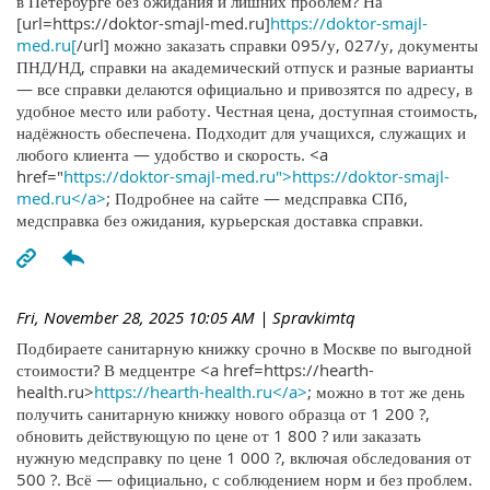
в Петербурге без ожидания и лишних проблем? На
[url=https://doktor-smajl-med.ru]
https://doktor-smajl-
med.ru[
/url] можно заказать справки 095/у, 027/у, документы
ПНД/НД, справки на академический отпуск и разные варианты
— все справки делаются официально и привозятся по адресу, в
удобное место или работу. Честная цена, доступная стоимость,
надёжность обеспечена. Подходит для учащихся, служащих и
любого клиента — удобство и скорость. <a
href="
https://doktor-smajl-med.ru">https://doktor-smajl-
med.ru</a>
; Подробнее на сайте — медсправка СПб,
медсправка без ожидания, курьерская доставка справки.
Fri, November 28, 2025 10:05 AM
| Spravkimtq
Подбираете санитарную книжку срочно в Москве по выгодной
стоимости? В медцентре <a href=https://hearth-
health.ru>
https://hearth-health.ru</a>
; можно в тот же день
получить санитарную книжку нового образца от 1 200 ?,
обновить действующую по цене от 1 800 ? или заказать
нужную медсправку по цене 1 000 ?, включая обследования от
500 ?. Всё — официально, с соблюдением норм и без проблем.