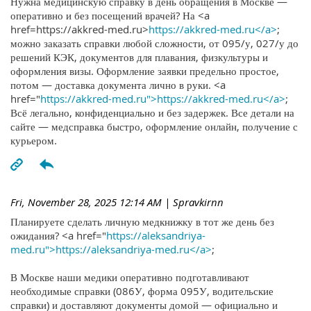
Нужна медицинскую справку в день обращения в Москве —
оперативно и без посещений врачей? На <a
href=https://akkred-med.ru>
https://akkred-med.ru</a>
;
можно заказать справки любой сложности, от 095/у, 027/у до
решений КЭК, документов для плавания, физкультуры и
оформления визы. Оформление заявки предельно простое,
потом — доставка документа лично в руки. <a
href="
https://akkred-med.ru">https://akkred-med.ru</a>
;
Всё легально, конфиденциально и без задержек. Все детали на
сайте — медсправка быстро, оформление онлайн, получение с
курьером.
Fri, November 28, 2025 12:14 AM
| Spravkirnn
Планируете сделать личную медкнижку в тот же день без
ожидания? <a href="
https://aleksandriya-
med.ru">https://aleksandriya-med.ru</a>
;
В Москве наши медики оперативно подготавливают
необходимые справки (086У, форма 095У, водительские
справки) и доставляют документы домой — официально и