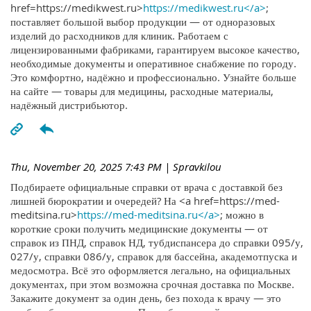
href=https://medikwest.ru>
https://medikwest.ru</a>
;
поставляет большой выбор продукции — от одноразовых
изделий до расходников для клиник. Работаем с
лицензированными фабриками, гарантируем высокое качество,
необходимые документы и оперативное снабжение по городу.
Это комфортно, надёжно и профессионально. Узнайте больше
на сайте — товары для медицины, расходные материалы,
надёжный дистрибьютор.
Thu, November 20, 2025 7:43 PM
| Spravkilou
Подбираете официальные справки от врача с доставкой без
лишней бюрократии и очередей? На <a href=https://med-
meditsina.ru>
https://med-meditsina.ru</a>
; можно в
короткие сроки получить медицинские документы — от
справок из ПНД, справок НД, тубдиспансера до справки 095/у,
027/у, справки 086/у, справок для бассейна, академотпуска и
медосмотра. Всё это оформляется легально, на официальных
документах, при этом возможна срочная доставка по Москве.
Закажите документ за один день, без похода к врачу — это