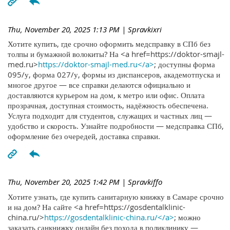
Thu, November 20, 2025 1:13 PM
| Spravkixri
Хотите купить, где срочно оформить медсправку в СПб без
толпы и бумажной волокиты? На <a href=https://doktor-smajl-
med.ru>
https://doktor-smajl-med.ru</a>
; доступны форма
095/у, форма 027/у, формы из диспансеров, академотпуска и
многое другое — все справки делаются официально и
доставляются курьером на дом, к метро или офис. Оплата
прозрачная, доступная стоимость, надёжность обеспечена.
Услуга подходит для студентов, служащих и частных лиц —
удобство и скорость. Узнайте подробности — медсправка СПб,
оформление без очередей, доставка справки.
Thu, November 20, 2025 1:42 PM
| Spravkiffo
Хотите узнать, где купить санитарную книжку в Самаре срочно
и на дом? На сайте <a href=https://gosdentalklinic-
china.ru/>
https://gosdentalklinic-china.ru/</a>
; можно
заказать санкнижку онлайн без похода в поликлинику —