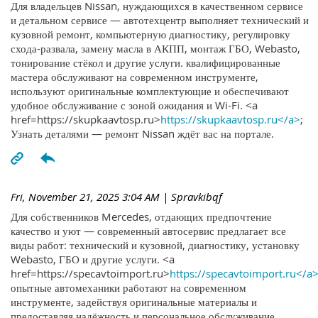
Для владельцев Nissan, нуждающихся в качественном сервисе
и детальном сервисе — автотехцентр выполняет технический и
кузовной ремонт, компьютерную диагностику, регулировку
схода-развала, замену масла в АКПП, монтаж ГБО, Webasto,
тонирование стёкол и другие услуги. квалифицированные
мастера обслуживают на современном инструменте,
используют оригинальные комплектующие и обеспечивают
удобное обслуживание с зоной ожидания и Wi-Fi. <a
href=https://skupkaavtosp.ru>
https://skupkaavtosp.ru</a>
;
Узнать деталями — ремонт Nissan ждёт вас на портале.
Fri, November 21, 2025 3:04 AM
| Spravkibqf
Для собственников Mercedes, отдающих предпочтение
качество и уют — современный автосервис предлагает все
виды работ: технический и кузовной, диагностику, установку
Webasto, ГБО и другие услуги. <a
href=https://specavtoimport.ru>
https://specavtoimport.ru</a
опытные автомеханики работают на современном
инструменте, задействуя оригинальные материалы и
предоставляя надёжность и персональное обслуживание.