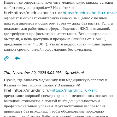
Ищете, где оперативно получить медицинскую книжку сегодня
же без толкучки и проблем? На сайте <a
href=https://medraskhodka.ru/>
https://medraskhodka.ru/</a
оформят и обновят санитарную книжку за 1 день: с полным
пакетом анализов и осмотром врача — даже без визита. Услуга
подходит для работников сферы общепита, ЖКХ и компаний,
где требуются профосмотры и аттестация. Весь процесс очень
быстрый, а цена доступна и прозрачна (начиная от 1 600 ?,
продление — от 1 300 ?). Узнайте подробности — санитарная
книжка срочно, онлайн оформление, без ожидания.
Thu, November 20, 2025 9:05 PM
| Spravkisml
Нужна, где заказать медкнижку или медицинскую справку в
Казани — без лишних хлопот? В клинике <a
href=https://munclinic.ru>
https://munclinic.ru</a>
;
предлагают широкий спектр справок и медицинских книжек по
выгодной стоимости, с полной конфиденциальностью и
профессиональным уровнем. Круглосуточная лаборатория
принимает без выходных, чтобы обследование проходило
максимально быстро. Работают квалифицированные врачи и