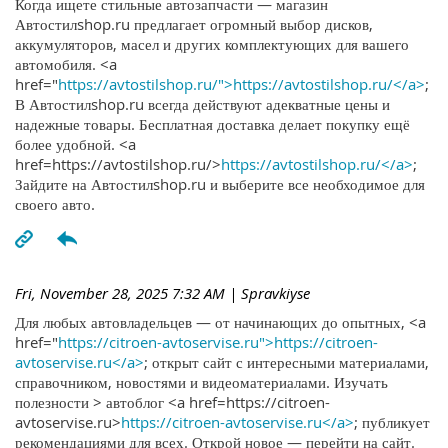
Когда ищете стильные автозапчасти — магазин
Автостилshop.ru предлагает огромный выбор дисков,
аккумуляторов, масел и других комплектующих для вашего
автомобиля. <a
href="
https://avtostilshop.ru/">https://avtostilshop.ru/</a>
;
В Автостилshop.ru всегда действуют адекватные цены и
надежные товары. Бесплатная доставка делает покупку ещё
более удобной. <a
href=https://avtostilshop.ru/>
https://avtostilshop.ru/</a>
;
Зайдите на Автостилshop.ru и выберите все необходимое для
своего авто.
Fri, November 28, 2025 7:32 AM
| Spravkiyse
Для любых автовладельцев — от начинающих до опытных, <a
href="
https://citroen-avtoservise.ru">https://citroen-
avtoservise.ru</a>
; открыт сайт с интересными материалами,
справочником, новостями и видеоматериалами. Изучать
полезности > автоблог <a href=https://citroen-
avtoservise.ru>
https://citroen-avtoservise.ru</a>
; публикует
рекомендациями для всех. Открой новое — перейти на сайт.