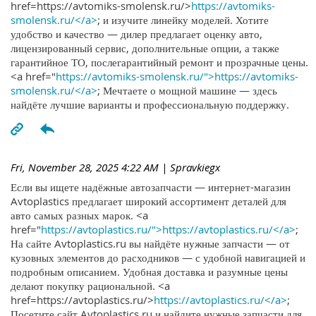
href=https://avtomiks-smolensk.ru/>
https://avtomiks-
smolensk.ru/</a>
; и изучите линейку моделей. Хотите
удобство и качество — дилер предлагает оценку авто,
лицензированный сервис, дополнительные опции, а также
гарантийное ТО, послегарантийный ремонт и прозрачные цены.
<a href="
https://avtomiks-smolensk.ru/">https://avtomiks-
smolensk.ru/</a>
; Мечтаете о мощной машине — здесь
найдёте лучшие варианты и профессиональную поддержку.
Fri, November 28, 2025 4:22 AM
| Spravkiegx
Если вы ищете надёжные автозапчасти — интернет-магазин
Avtoplastics предлагает широкий ассортимент деталей для
авто самых разных марок. <a
href="
https://avtoplastics.ru/">https://avtoplastics.ru/</a>
;
На сайте Avtoplastics.ru вы найдёте нужные запчасти — от
кузовных элементов до расходников — с удобной навигацией и
подробным описанием. Удобная доставка и разумные цены
делают покупку рациональной. <a
href=https://avtoplastics.ru/>
https://avtoplastics.ru/</a>
;
Посетите сайт Avtoplastics.ru и найдите нужные запчасти для