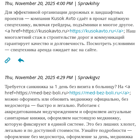
Thu, November 20, 2025 4:00 PM
| Spravkihiy
Для эффективной организации дорожных и ландшафтных
проектов — компания Kusok Avto сдаёт в прокат надёжную
спецтехнику, включая грейдеры, подъёмники и многое другое.
<a href=https://kusokavto.ru>
https://kusokavto.ru</a>
; Наш
многолетний стаж в строительстве дорог и коммуникаций
гарантирует качество и долговечность. Посмотреть условиями
— спецтехника аренда ожидает вас на сайте.
Thu, November 20, 2025 4:29 PM
| Spravkigvz
Требуется санкнижка за 1 день без визита в больницу? На <a
href=https://med-bez-boli.ru>
https://med-bez-boli.ru</a>
;
можно оформить или обновить медкнижку официально, без
медосмотра — быстро и легально. Работаем с
аккредитованным медучреждением и оформляем актуальные
санитарные книжки, оформляем настоящую медкнижку,
которую фиксируют в единой системе. Это без лишних хлопот,
легально и по доступной стоимости. Узнайте подробности —
оформление без медосмотра, оформление за день, медкнижка