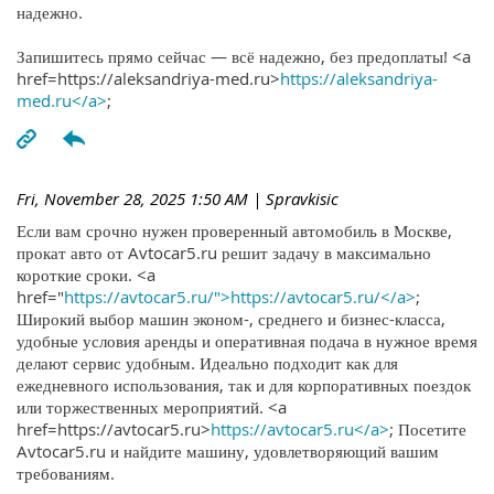
надежно.
Запишитесь прямо сейчас — всё надежно, без предоплаты! <a
href=https://aleksandriya-med.ru>
https://aleksandriya-
med.ru</a>
;
Fri, November 28, 2025 1:50 AM
| Spravkisic
Если вам срочно нужен проверенный автомобиль в Москве,
прокат авто от Avtocar5.ru решит задачу в максимально
короткие сроки. <a
href="
https://avtocar5.ru/">https://avtocar5.ru/</a>
;
Широкий выбор машин эконом-, среднего и бизнес-класса,
удобные условия аренды и оперативная подача в нужное время
делают сервис удобным. Идеально подходит как для
ежедневного использования, так и для корпоративных поездок
или торжественных мероприятий. <a
href=https://avtocar5.ru>
https://avtocar5.ru</a>
; Посетите
Avtocar5.ru и найдите машину, удовлетворяющий вашим
требованиям.