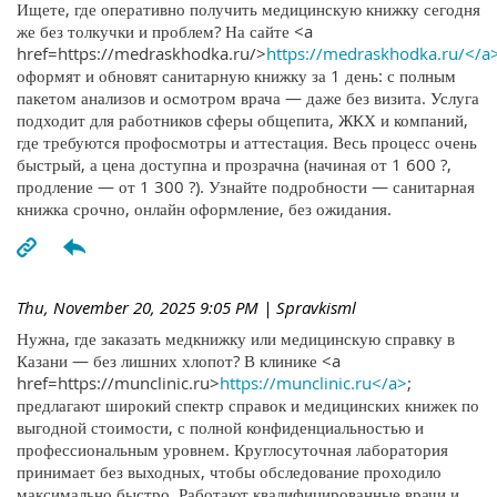
Ищете, где оперативно получить медицинскую книжку сегодня
же без толкучки и проблем? На сайте <a
href=https://medraskhodka.ru/>
https://medraskhodka.ru/</a
оформят и обновят санитарную книжку за 1 день: с полным
пакетом анализов и осмотром врача — даже без визита. Услуга
подходит для работников сферы общепита, ЖКХ и компаний,
где требуются профосмотры и аттестация. Весь процесс очень
быстрый, а цена доступна и прозрачна (начиная от 1 600 ?,
продление — от 1 300 ?). Узнайте подробности — санитарная
книжка срочно, онлайн оформление, без ожидания.
Thu, November 20, 2025 9:05 PM
| Spravkisml
Нужна, где заказать медкнижку или медицинскую справку в
Казани — без лишних хлопот? В клинике <a
href=https://munclinic.ru>
https://munclinic.ru</a>
;
предлагают широкий спектр справок и медицинских книжек по
выгодной стоимости, с полной конфиденциальностью и
профессиональным уровнем. Круглосуточная лаборатория
принимает без выходных, чтобы обследование проходило
максимально быстро. Работают квалифицированные врачи и