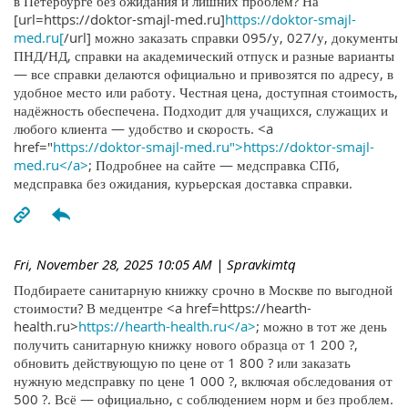
в Петербурге без ожидания и лишних проблем? На
[url=https://doktor-smajl-med.ru]
https://doktor-smajl-
med.ru[
/url] можно заказать справки 095/у, 027/у, документы
ПНД/НД, справки на академический отпуск и разные варианты
— все справки делаются официально и привозятся по адресу, в
удобное место или работу. Честная цена, доступная стоимость,
надёжность обеспечена. Подходит для учащихся, служащих и
любого клиента — удобство и скорость. <a
href="
https://doktor-smajl-med.ru">https://doktor-smajl-
med.ru</a>
; Подробнее на сайте — медсправка СПб,
медсправка без ожидания, курьерская доставка справки.
Fri, November 28, 2025 10:05 AM
| Spravkimtq
Подбираете санитарную книжку срочно в Москве по выгодной
стоимости? В медцентре <a href=https://hearth-
health.ru>
https://hearth-health.ru</a>
; можно в тот же день
получить санитарную книжку нового образца от 1 200 ?,
обновить действующую по цене от 1 800 ? или заказать
нужную медсправку по цене 1 000 ?, включая обследования от
500 ?. Всё — официально, с соблюдением норм и без проблем.