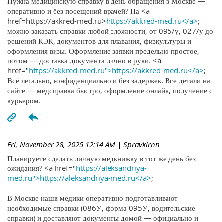
Нужна медицинскую справку в день обращения в Москве —
оперативно и без посещений врачей? На <a
href=https://akkred-med.ru>
https://akkred-med.ru</a>
;
можно заказать справки любой сложности, от 095/у, 027/у до
решений КЭК, документов для плавания, физкультуры и
оформления визы. Оформление заявки предельно простое,
потом — доставка документа лично в руки. <a
href="
https://akkred-med.ru">https://akkred-med.ru</a>
;
Всё легально, конфиденциально и без задержек. Все детали на
сайте — медсправка быстро, оформление онлайн, получение с
курьером.
Fri, November 28, 2025 12:14 AM
| Spravkirnn
Планируете сделать личную медкнижку в тот же день без
ожидания? <a href="
https://aleksandriya-
med.ru">https://aleksandriya-med.ru</a>
;
В Москве наши медики оперативно подготавливают
необходимые справки (086У, форма 095У, водительские
справки) и доставляют документы домой — официально и