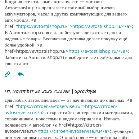
Когда ищете стильные автозапчасти — магазин
Автостилshop.ru предлагает огромный выбор дисков,
аккумуляторов, масел и других комплектующих для вашего
автомобиля. <a
href="
https://avtostilshop.ru/">https://avtostilshop.ru/</a>
;
В Автостилshop.ru всегда действуют адекватные цены и
надежные товары. Бесплатная доставка делает покупку ещё
более удобной. <a
href=https://avtostilshop.ru/>
https://avtostilshop.ru/</a>
;
Зайдите на Автостилshop.ru и выберите все необходимое для
своего авто.
Fri, November 28, 2025 7:32 AM
| Spravkiyse
Для любых автовладельцев — от начинающих до опытных, <a
href="
https://citroen-avtoservise.ru">https://citroen-
avtoservise.ru</a>
; открыт сайт с интересными материалами,
справочником, новостями и видеоматериалами. Изучать
полезности > автоблог <a href=https://citroen-
avtoservise.ru>
https://citroen-avtoservise.ru</a>
; публикует
рекомендациями для всех. Открой новое — перейти на сайт.