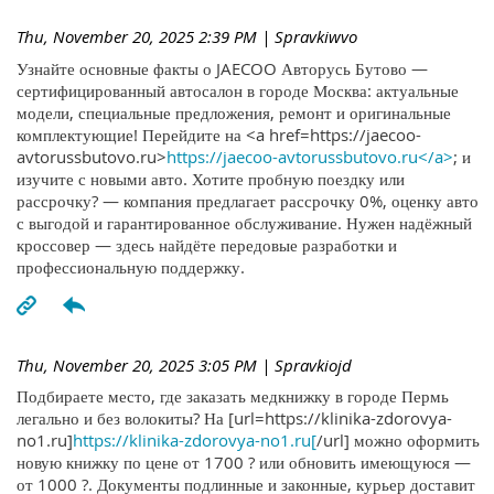
Thu, November 20, 2025 2:39 PM
| Spravkiwvo
Узнайте основные факты о JAECOO Авторусь Бутово —
сертифицированный автосалон в городе Москва: актуальные
модели, специальные предложения, ремонт и оригинальные
комплектующие! Перейдите на <a href=https://jaecoo-
avtorussbutovo.ru>
https://jaecoo-avtorussbutovo.ru</a>
; и
изучите с новыми авто. Хотите пробную поездку или
рассрочку? — компания предлагает рассрочку 0%, оценку авто
с выгодой и гарантированное обслуживание. Нужен надёжный
кроссовер — здесь найдёте передовые разработки и
профессиональную поддержку.
Thu, November 20, 2025 3:05 PM
| Spravkiojd
Подбираете место, где заказать медкнижку в городе Пермь
легально и без волокиты? На [url=https://klinika-zdorovya-
no1.ru]
https://klinika-zdorovya-no1.ru[
/url] можно оформить
новую книжку по цене от 1700 ? или обновить имеющуюся —
от 1000 ?. Документы подлинные и законные, курьер доставит