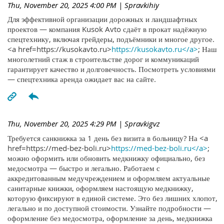
Thu, November 20, 2025 4:00 PM
| Spravkihiy
Для эффективной организации дорожных и ландшафтных
проектов — компания Kusok Avto сдаёт в прокат надёжную
спецтехнику, включая грейдеры, подъёмники и многое другое.
<a href=https://kusokavto.ru>
https://kusokavto.ru</a>
; Наш
многолетний стаж в строительстве дорог и коммуникаций
гарантирует качество и долговечность. Посмотреть условиями
— спецтехника аренда ожидает вас на сайте.
Thu, November 20, 2025 4:29 PM
| Spravkigvz
Требуется санкнижка за 1 день без визита в больницу? На <a
href=https://med-bez-boli.ru>
https://med-bez-boli.ru</a>
;
можно оформить или обновить медкнижку официально, без
медосмотра — быстро и легально. Работаем с
аккредитованным медучреждением и оформляем актуальные
санитарные книжки, оформляем настоящую медкнижку,
которую фиксируют в единой системе. Это без лишних хлопот,
легально и по доступной стоимости. Узнайте подробности —
оформление без медосмотра, оформление за день, медкнижка