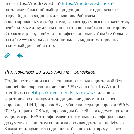
href=https://medikwest.ru>
https://medikwest.ru</a>
;
поставляет большой выбор продукции — от одноразовых
изделий до расходников для клиник. Работаем с
лицензированными фабриками, гарантируем высокое качество,
необходимые документы и оперативное снабжение по городу.
Это комфортно, надёжно и профессионально. Узнайте больше
на сайте — товары для медицины, расходные материалы,
надёжный дистрибьютор.
Thu, November 20, 2025 7:43 PM
| Spravkilou
Подбираете официальные справки от врача с доставкой без
лишней бюрократии и очередей? На <a href=https://med-
meditsina.ru>
https://med-meditsina.ru</a>
; можно в
короткие сроки получить медицинские документы — от
справок из ПНД, справок НД, тубдиспансера до справки 095/у,
027/у, справки 086/у, справок для бассейна, академотпуска и
медосмотра. Всё это оформляется легально, на официальных
документах, при этом возможна срочная доставка по Москве.
Закажите документ за один день, без похода к врачу — это