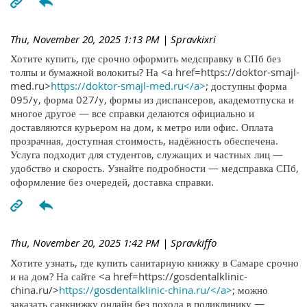
Thu, November 20, 2025 1:13 PM
| Spravkixri
Хотите купить, где срочно оформить медсправку в СПб без
толпы и бумажной волокиты? На <a href=https://doktor-smajl-
med.ru>
https://doktor-smajl-med.ru</a>
; доступны форма
095/у, форма 027/у, формы из диспансеров, академотпуска и
многое другое — все справки делаются официально и
доставляются курьером на дом, к метро или офис. Оплата
прозрачная, доступная стоимость, надёжность обеспечена.
Услуга подходит для студентов, служащих и частных лиц —
удобство и скорость. Узнайте подробности — медсправка СПб,
оформление без очередей, доставка справки.
Thu, November 20, 2025 1:42 PM
| Spravkiffo
Хотите узнать, где купить санитарную книжку в Самаре срочно
и на дом? На сайте <a href=https://gosdentalklinic-
china.ru/>
https://gosdentalklinic-china.ru/</a>
; можно
заказать санкнижку онлайн без похода в поликлинику —