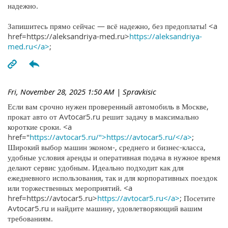
надежно.
Запишитесь прямо сейчас — всё надежно, без предоплаты! <a
href=https://aleksandriya-med.ru>
https://aleksandriya-
med.ru</a>
;
Fri, November 28, 2025 1:50 AM
| Spravkisic
Если вам срочно нужен проверенный автомобиль в Москве,
прокат авто от Avtocar5.ru решит задачу в максимально
короткие сроки. <a
href="
https://avtocar5.ru/">https://avtocar5.ru/</a>
;
Широкий выбор машин эконом-, среднего и бизнес-класса,
удобные условия аренды и оперативная подача в нужное время
делают сервис удобным. Идеально подходит как для
ежедневного использования, так и для корпоративных поездок
или торжественных мероприятий. <a
href=https://avtocar5.ru>
https://avtocar5.ru</a>
; Посетите
Avtocar5.ru и найдите машину, удовлетворяющий вашим
требованиям.