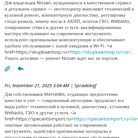
Для владельцев Nissan, нуждающихся в качественном сервисе
и детальном сервисе — автотехцентр выполняет технический и
кузовной ремонт, компьютерную диагностику, регулировку
схода-развала, замену масла в АКПП, монтаж ГБО, Webasto,
тонирование стёкол и другие услуги. квалифицированные
мастера обслуживают на современном инструменте,
используют оригинальные комплектующие и обеспечивают
удобное обслуживание с зоной ожидания и Wi-Fi. <a
href=https://skupkaavtosp.ru>
https://skupkaavtosp.ru</a>
;
Узнать деталями — ремонт Nissan ждёт вас на портале.
Fri, November 21, 2025 3:04 AM
| Spravkibqf
Для собственников Mercedes, отдающих предпочтение
качество и уют — современный автосервис предлагает все
виды работ: технический и кузовной, диагностику, установку
Webasto, ГБО и другие услуги. <a
href=https://specavtoimport.ru>
https://specavtoimport.ru</a
опытные автомеханики работают на современном
инструменте, задействуя оригинальные материалы и
предоставляя надёжность и персональное обслуживание.