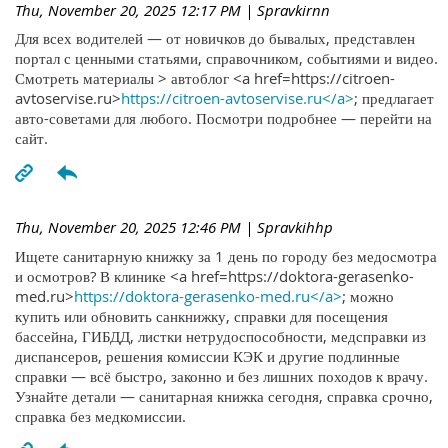
Thu, November 20, 2025 12:17 PM
| Spravkirnn
Для всех водителей — от новичков до бывалых, представлен
портал с ценными статьями, справочником, событиями и видео.
Смотреть материалы > автоблог <a href=https://citroen-
avtoservise.ru>
https://citroen-avtoservise.ru</a>
; предлагает
авто-советами для любого. Посмотри подробнее — перейти на
сайт.
Thu, November 20, 2025 12:46 PM
| Spravkihhp
Ищете санитарную книжку за 1 день по городу без медосмотра
и осмотров? В клинике <a href=https://doktora-gerasenko-
med.ru>
https://doktora-gerasenko-med.ru</a>
; можно
купить или обновить санкнижку, справки для посещения
бассейна, ГИБДД, листки нетрудоспособности, медсправки из
диспансеров, решения комиссии КЭК и другие подлинные
справки — всё быстро, законно и без лишних походов к врачу.
Узнайте детали — санитарная книжка сегодня, справка срочно,
справка без медкомиссии.