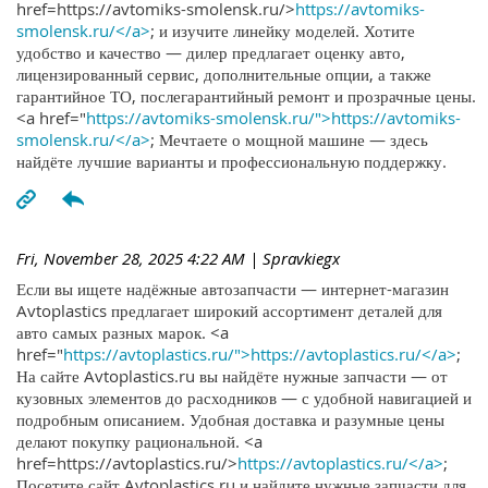
href=https://avtomiks-smolensk.ru/>
https://avtomiks-
smolensk.ru/</a>
; и изучите линейку моделей. Хотите
удобство и качество — дилер предлагает оценку авто,
лицензированный сервис, дополнительные опции, а также
гарантийное ТО, послегарантийный ремонт и прозрачные цены.
<a href="
https://avtomiks-smolensk.ru/">https://avtomiks-
smolensk.ru/</a>
; Мечтаете о мощной машине — здесь
найдёте лучшие варианты и профессиональную поддержку.
Fri, November 28, 2025 4:22 AM
| Spravkiegx
Если вы ищете надёжные автозапчасти — интернет-магазин
Avtoplastics предлагает широкий ассортимент деталей для
авто самых разных марок. <a
href="
https://avtoplastics.ru/">https://avtoplastics.ru/</a>
;
На сайте Avtoplastics.ru вы найдёте нужные запчасти — от
кузовных элементов до расходников — с удобной навигацией и
подробным описанием. Удобная доставка и разумные цены
делают покупку рациональной. <a
href=https://avtoplastics.ru/>
https://avtoplastics.ru/</a>
;
Посетите сайт Avtoplastics.ru и найдите нужные запчасти для