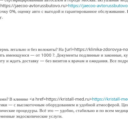
https://jaecoo-avtorussbutovo.ru>
https://jaecoo-avtorussbutovo
очку 0%, оценку авто с выгодой и гарантированное обслуживание.
у.
ермь легально и без волокиты? На [url=https://klinika-zdorovya-no
ить имеющуюся — от 1000 ?. Документы подлинные и законные, кур
лату и ждать доставку — без визитов к врачам и ожидания. Все по
и? В клинике <a href=https://kristall-med.ru>
https://kristall-m
тики — с высокоточным оборудованием и удобной атмосферой. Цент
ческие процедуры. Всё это — удобно, стабильно и по всем меди
еменные эндоскопические услуги.