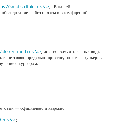
tps://smails-clinic.ru</a>
; . В нашей
и обследование — без оплаты и в комфортной
//akkred-med.ru</a>
; можно получить разные виды
мление заявки предельно простое, потом — курьерская
лучение с курьером.
о к вам — официально и надежно.
d.ru</a>
;