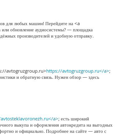
тов для любых машин! Перейдите на <a
ма или обновление аудиосистемы? — площадка
адёжных производителей и удобную отправку.
s://avtogruzgroup.ru>
https://avtogruzgroup.ru</a>
;
ристики и обратную связь. Нужен обзор — здесь
//avtosteklavoronezh.ru</a>
; есть широкий
очного выкупа и оформления автокредита на выгодных
мфортно и официально. Подробнее на сайте — авто с