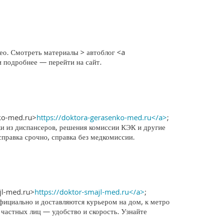
ео. Смотреть материалы > автоблог <a
и подробнее — перейти на сайт.
nko-med.ru>
https://doktora-gerasenko-med.ru</a>
;
ки из диспансеров, решения комиссии КЭК и другие
справка срочно, справка без медкомиссии.
jl-med.ru>
https://doktor-smajl-med.ru</a>
;
фициально и доставляются курьером на дом, к метро
 частных лиц — удобство и скорость. Узнайте