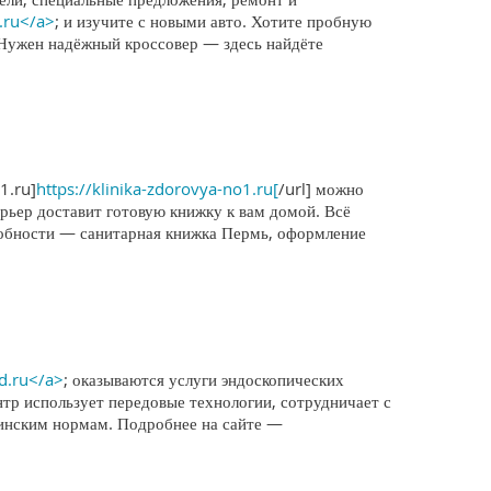
.ru</a>
; и изучите с новыми авто. Хотите пробную
 Нужен надёжный кроссовер — здесь найдёте
1.ru]
https://klinika-zdorovya-no1.ru[
/url] можно
ьер доставит готовую книжку к вам домой. Всё
дробности — санитарная книжка Пермь, оформление
ed.ru</a>
; оказываются услуги эндоскопических
р использует передовые технологии, сотрудничает с
цинским нормам. Подробнее на сайте —