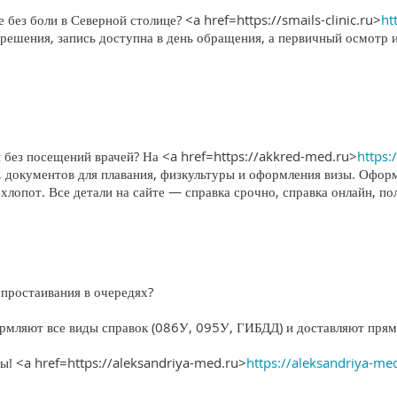
без боли в Северной столице? <a href=https://smails-clinic.ru>
ht
решения, запись доступна в день обращения, а первичный осмотр 
 без посещений врачей? На <a href=https://akkred-med.ru>
https:
, документов для плавания, физкультуры и оформления визы. Офор
 хлопот. Все детали на сайте — справка срочно, справка онлайн, по
простаивания в очередях?
рмляют все виды справок (086У, 095У, ГИБДД) и доставляют прям
ты! <a href=https://aleksandriya-med.ru>
https://aleksandriya-me