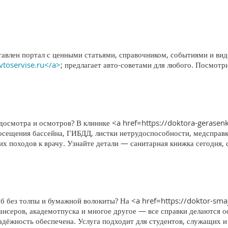
тавлен портал с ценными статьями, справочником, событиями и вид
avtoservise.ru</a>
; предлагает авто-советами для любого. Посмотр
едосмотра и осмотров? В клинике <a href=https://doktora-gerase
посещения бассейна, ГИБДД, листки нетрудоспособности, медсправ
х походов к врачу. Узнайте детали — санитарная книжка сегодня, 
б без толпы и бумажной волокиты? На <a href=https://doktor-sma
нсеров, академотпуска и многое другое — все справки делаются о
адёжность обеспечена. Услуга подходит для студентов, служащих и