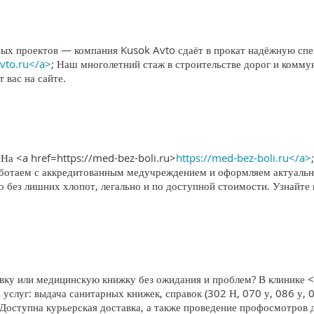
х проектов — компания Kusok Avto сдаёт в прокат надёжную спец
avto.ru</a>
; Наш многолетний стаж в строительстве дорог и комму
 вас на сайте.
? На <a href=https://med-bez-boli.ru>
https://med-bez-boli.ru</a>
Работаем с аккредитованным медучреждением и оформляем актуал
о без лишних хлопот, легально и по доступной стоимости. Узнайт
у или медицинскую книжку без ожидания и проблем? В клинике <
 услуг: выдача санитарных книжек, справок (302 Н, 070 у, 086 у, 
 Доступна курьерская доставка, а также проведение профосмотров 