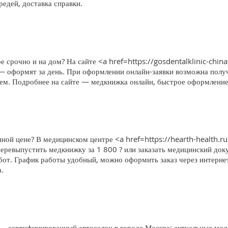
едей, доставка справки.
е срочно и на дом? На сайте <a href=https://gosdentalklinic-china
 — оформят за день. При оформлении онлайн-заявки возможна получ
блем. Подробнее на сайте — медкнижка онлайн, быстрое оформление,
ной цене? В медицинском центре <a href=https://hearth-health.r
еревыпустить медкнижку за 1 800 ? или заказать медицинский доку
бот. График работы удобный, можно оформить заказ через интерне
.
 сертифицированный автосалон в городе Москва: актуальные моде