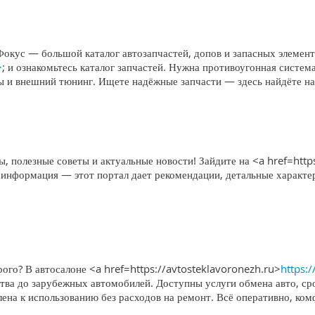
Фокус — большой каталог автозапчастей, допов и запасных элемен
>
; и ознакомьтесь каталог запчастей. Нужна противоугонная систе
мы и внешний тюнинг. Ищете надёжные запчасти — здесь найдёте н
, полезные советы и актуальные новости! Зайдите на <a href=http
 информация — этот портал дает рекомендации, детальные характе
ого? В автосалоне <a href=https://avtosteklavoronezh.ru>
https:
тва до зарубежных автомобилей. Доступны услуги обмена авто, ср
лена к использованию без расходов на ремонт. Всё оперативно, ко