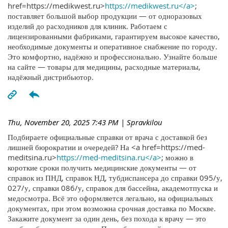
href=https://medikwest.ru>
https://medikwest.ru</a>
;
поставляет большой выбор продукции — от одноразовых
изделий до расходников для клиник. Работаем с
лицензированными фабриками, гарантируем высокое качество,
необходимые документы и оперативное снабжение по городу.
Это комфортно, надёжно и профессионально. Узнайте больше
на сайте — товары для медицины, расходные материалы,
надёжный дистрибьютор.
Thu, November 20, 2025 7:43 PM
| Spravkilou
Подбираете официальные справки от врача с доставкой без
лишней бюрократии и очередей? На <a href=https://med-
meditsina.ru>
https://med-meditsina.ru</a>
; можно в
короткие сроки получить медицинские документы — от
справок из ПНД, справок НД, тубдиспансера до справки 095/у,
027/у, справки 086/у, справок для бассейна, академотпуска и
медосмотра. Всё это оформляется легально, на официальных
документах, при этом возможна срочная доставка по Москве.
Закажите документ за один день, без похода к врачу — это