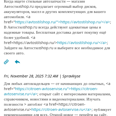
Когда ищете стильные автозапчасти — магазин
Автостилshop.ru предлагает огромный выбор дисков,
аккумуляторов, масел и других комплектующих для вашего
автомобиля. <a
href="
https://avtostilshop.ru/">https://avtostilshop.ru/</a>
;
В Автостилshop.ru всегда действуют адекватные цены и
надежные товары. Бесплатная доставка делает покупку ещё
более удобной. <a
href=https://avtostilshop.ru/>
https://avtostilshop.ru/</a>
;
Зайдите на Автостилshop.ru и выберите все необходимое для
своего авто.
Fri, November 28, 2025 7:32 AM
| Spravkiyse
Для любых автовладельцев — от начинающих до опытных, <a
href="
https://citroen-avtoservise.ru">https://citroen-
avtoservise.ru</a>
; открыт сайт с интересными материалами,
справочником, новостями и видеоматериалами. Изучать
полезности > автоблог <a href=https://citroen-
avtoservise.ru>
https://citroen-avtoservise.ru</a>
; публикует
рекомендациями для всех. Открой новое — перейти на сайт.