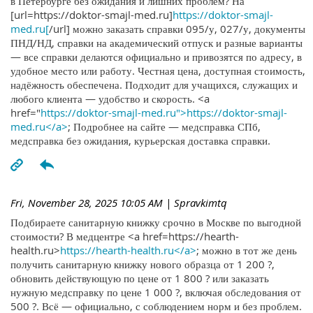
в Петербурге без ожидания и лишних проблем? На
[url=https://doktor-smajl-med.ru]
https://doktor-smajl-
med.ru[
/url] можно заказать справки 095/у, 027/у, документы
ПНД/НД, справки на академический отпуск и разные варианты
— все справки делаются официально и привозятся по адресу, в
удобное место или работу. Честная цена, доступная стоимость,
надёжность обеспечена. Подходит для учащихся, служащих и
любого клиента — удобство и скорость. <a
href="
https://doktor-smajl-med.ru">https://doktor-smajl-
med.ru</a>
; Подробнее на сайте — медсправка СПб,
медсправка без ожидания, курьерская доставка справки.
Fri, November 28, 2025 10:05 AM
| Spravkimtq
Подбираете санитарную книжку срочно в Москве по выгодной
стоимости? В медцентре <a href=https://hearth-
health.ru>
https://hearth-health.ru</a>
; можно в тот же день
получить санитарную книжку нового образца от 1 200 ?,
обновить действующую по цене от 1 800 ? или заказать
нужную медсправку по цене 1 000 ?, включая обследования от
500 ?. Всё — официально, с соблюдением норм и без проблем.