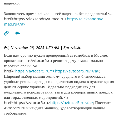
надежно.
Запишитесь прямо сейчас — всё надежно, без предоплаты! <a
href=https://aleksandriya-med.ru>
https://aleksandriya-
med.ru</a>
;
Fri, November 28, 2025 1:50 AM
| Spravkisic
Если вам срочно нужен проверенный автомобиль в Москве,
прокат авто от Avtocar5.ru решит задачу в максимально
короткие сроки. <a
href="
https://avtocar5.ru/">https://avtocar5.ru/</a>
;
Широкий выбор машин эконом-, среднего и бизнес-класса,
удобные условия аренды и оперативная подача в нужное время
делают сервис удобным. Идеально подходит как для
ежедневного использования, так и для корпоративных поездок
или торжественных мероприятий. <a
href=https://avtocar5.ru>
https://avtocar5.ru</a>
; Посетите
Avtocar5.ru и найдите машину, удовлетворяющий вашим
требованиям.