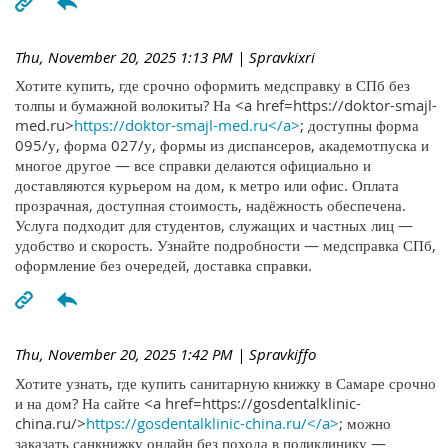
Thu, November 20, 2025 1:13 PM
| Spravkixri
Хотите купить, где срочно оформить медсправку в СПб без
толпы и бумажной волокиты? На <a href=https://doktor-smajl-
med.ru>
https://doktor-smajl-med.ru</a>
; доступны форма
095/у, форма 027/у, формы из диспансеров, академотпуска и
многое другое — все справки делаются официально и
доставляются курьером на дом, к метро или офис. Оплата
прозрачная, доступная стоимость, надёжность обеспечена.
Услуга подходит для студентов, служащих и частных лиц —
удобство и скорость. Узнайте подробности — медсправка СПб,
оформление без очередей, доставка справки.
Thu, November 20, 2025 1:42 PM
| Spravkiffo
Хотите узнать, где купить санитарную книжку в Самаре срочно
и на дом? На сайте <a href=https://gosdentalklinic-
china.ru/>
https://gosdentalklinic-china.ru/</a>
; можно
заказать санкнижку онлайн без похода в поликлинику —