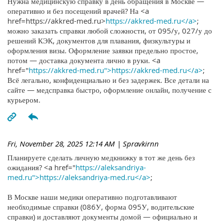
Нужна медицинскую справку в день обращения в Москве —
оперативно и без посещений врачей? На <a
href=https://akkred-med.ru>
https://akkred-med.ru</a>
;
можно заказать справки любой сложности, от 095/у, 027/у до
решений КЭК, документов для плавания, физкультуры и
оформления визы. Оформление заявки предельно простое,
потом — доставка документа лично в руки. <a
href="
https://akkred-med.ru">https://akkred-med.ru</a>
;
Всё легально, конфиденциально и без задержек. Все детали на
сайте — медсправка быстро, оформление онлайн, получение с
курьером.
Fri, November 28, 2025 12:14 AM
| Spravkirnn
Планируете сделать личную медкнижку в тот же день без
ожидания? <a href="
https://aleksandriya-
med.ru">https://aleksandriya-med.ru</a>
;
В Москве наши медики оперативно подготавливают
необходимые справки (086У, форма 095У, водительские
справки) и доставляют документы домой — официально и