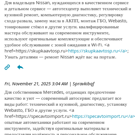
Для владельцев Nissan, нуждающихся в качественном сервисе
и детальном сервисе — автотехцентр выполняет технический и
кузовной ремонт, компьютерную диагностику, регулировку
схода-развала, замену масла в АКПП, монтаж ГБО, Webasto,
тонирование стёкол и другие услуги. квалифицированные
мастера обслуживают на современном инструменте,
используют оригинальные комплектующие и обеспечивают
удобное обслуживание с зоной ожидания и Wi-Fi. <a
href=https://skupkaavtosp.ru>
https://skupkaavtosp.ru</a>
;
Узнать деталями — ремонт Nissan ждёт вас на портале.
Fri, November 21, 2025 3:04 AM
| Spravkibqf
Для собственников Mercedes, отдающих предпочтение
качество и уют — современный автосервис предлагает все
виды работ: технический и кузовной, диагностику, установку
Webasto, ГБО и другие услуги. <a
href=https://specavtoimport.ru>
https://specavtoimport.ru</a
опытные автомеханики работают на современном
инструменте, задействуя оригинальные материалы и
предоставляя надёжность и персональное обслуживание.