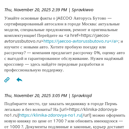
Thu, November 20, 2025 2:39 PM
| Spravkiwvo
Узнайте основные факты о JAECOO Авторусь Бутово —
сертифицированный автосалон в городе Москва: актуальные
модели, специальные предложения, ремонт и оригинальные
комплектующие! Перейдите на <a href=https://jaecoo-
avtorussbutovo.ru>
https://jaecoo-avtorussbutovo.ru</a>
; и
изучите с новыми авто. Хотите пробную поездку или
рассрочку? — компания предлагает рассрочку 0%, оценку авто
с выгодой и гарантированное обслуживание. Нужен надёжный
кроссовер — здесь найдёте передовые разработки и
профессиональную поддержку.
Thu, November 20, 2025 3:05 PM
| Spravkiojd
Подбираете место, где заказать медкнижку в городе Пермь
легально и без волокиты? На [url=https://klinika-zdorovya-
no1.ru]
https://klinika-zdorovya-no1.ru[
/url] можно оформить
новую книжку по цене от 1700 ? или обновить имеющуюся —
от 1000 ?. Документы подлинные и законные, курьер доставит