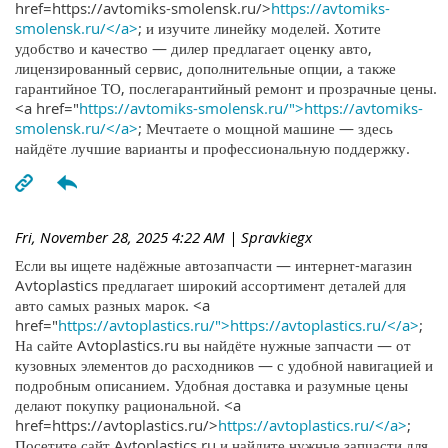
href=https://avtomiks-smolensk.ru/>
https://avtomiks-
smolensk.ru/</a>
; и изучите линейку моделей. Хотите
удобство и качество — дилер предлагает оценку авто,
лицензированный сервис, дополнительные опции, а также
гарантийное ТО, послегарантийный ремонт и прозрачные цены.
<a href="
https://avtomiks-smolensk.ru/">https://avtomiks-
smolensk.ru/</a>
; Мечтаете о мощной машине — здесь
найдёте лучшие варианты и профессиональную поддержку.
Fri, November 28, 2025 4:22 AM
| Spravkiegx
Если вы ищете надёжные автозапчасти — интернет-магазин
Avtoplastics предлагает широкий ассортимент деталей для
авто самых разных марок. <a
href="
https://avtoplastics.ru/">https://avtoplastics.ru/</a>
;
На сайте Avtoplastics.ru вы найдёте нужные запчасти — от
кузовных элементов до расходников — с удобной навигацией и
подробным описанием. Удобная доставка и разумные цены
делают покупку рациональной. <a
href=https://avtoplastics.ru/>
https://avtoplastics.ru/</a>
;
Посетите сайт Avtoplastics.ru и найдите нужные запчасти для