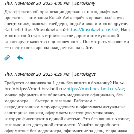
Thu, November 20, 2025 4:00 PM
| Spravkihiy
Для эффективной организации дорожных и ландшафтных
проектов — компания Kusok Avto сдаёт в прокат надёжную
спецтехнику, включая грейдеры, подъёмники и многое другое.
<a href=https://kusokavto.ru>
https://kusokavto.ru</a>
; Наш
многолетний стаж в строительстве дорог и коммуникаций
гарантирует качество и долговечность. Посмотреть условиями
— спецтехника аренда ожидает вас на сайте.
Thu, November 20, 2025 4:29 PM
| Spravkigvz
Требуется санкнижка за 1 день без визита в больницу? На <a
href=https://med-bez-boli.ru>
https://med-bez-boli.ru</a>
;
можно оформить или обновить медкнижку официально, без
медосмотра — быстро и легально. Работаем с
аккредитованным медучреждением и оформляем актуальные
санитарные книжки, оформляем настоящую медкнижку,
которую фиксируют в единой системе. Это без лишних хлопот,
легально и по доступной стоимости. Узнайте подробности —
оформление без медосмотра, оформление за день, медкнижка