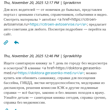
Thu, November 20, 2025 12:17 PM
| Spravkirnn
Для всех водителей — от новичков до бывалых, представлен
портал с ценными статьями, справочником, событиями и видео.
Смотреть материалы > автоблог <a href=https://citroen-
avtoservise.ru>
https://citroen-avtoservise.ru</a>
; предлагает
авто-советами для любого. Посмотри подробнее — перейти на
сайт.
Thu, November 20, 2025 12:46 PM
| Spravkihhp
Ищете санитарную книжку за 1 день по городу без медосмотра
и осмотров? В клинике <a href=https://doktora-gerasenko-
med.ru>
https://doktora-gerasenko-med.ru</a>
; можно
купить или обновить санкнижку, справки для посещения
бассейна, ГИБДД, листки нетрудоспособности, медсправки из
диспансеров, решения комиссии КЭК и другие подлинные
справки — всё быстро, законно и без лишних походов к врачу.
Узнайте детали — санитарная книжка сегодня, справка срочно,
справка без медкомиссии.