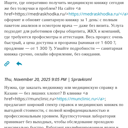
Ищете, где оперативно получить медицинскую книжку сегодня
же без толкучки и проблем? На сайте <a
href=https://medraskhodka.ru/>
https://medraskhodka.ru/</a
оформят и обновят санитарную книжку за 1 день: с полным
пакетом анализов и осмотром врача — даже без визита. Услуга
подходит для работников сферы общепита, ЖКХ и компаний,
где требуются профосмотры и аттестация. Весь процесс очень
быстрый, а цена доступна и прозрачна (начиная от 1 600 ?,
продление — от 1 300 ?). Узнайте подробности — санитарная
книжка срочно, онлайн оформление, без ожидания.
Thu, November 20, 2025 9:05 PM
| Spravkisml
Нужна, где заказать медкнижку или медицинскую справку в
Казани — без лишних хлопот? В клинике <a
href=https://munclinic.ru>
https://munclinic.ru</a>
;
предлагают широкий спектр справок и медицинских книжек по
выгодной стоимости, с полной конфиденциальностью и
профессиональным уровнем. Круглосуточная лаборатория
принимает без выходных, чтобы обследование проходило
максимально быстро. Работают квалифицированные врачи и