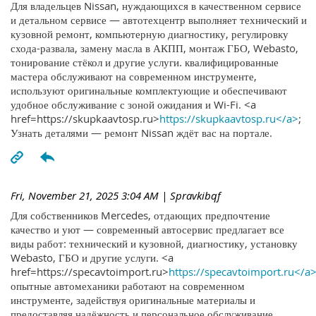
Для владельцев Nissan, нуждающихся в качественном сервисе
и детальном сервисе — автотехцентр выполняет технический и
кузовной ремонт, компьютерную диагностику, регулировку
схода-развала, замену масла в АКПП, монтаж ГБО, Webasto,
тонирование стёкол и другие услуги. квалифицированные
мастера обслуживают на современном инструменте,
используют оригинальные комплектующие и обеспечивают
удобное обслуживание с зоной ожидания и Wi-Fi. <a
href=https://skupkaavtosp.ru>
https://skupkaavtosp.ru</a>
;
Узнать деталями — ремонт Nissan ждёт вас на портале.
Fri, November 21, 2025 3:04 AM
| Spravkibqf
Для собственников Mercedes, отдающих предпочтение
качество и уют — современный автосервис предлагает все
виды работ: технический и кузовной, диагностику, установку
Webasto, ГБО и другие услуги. <a
href=https://specavtoimport.ru>
https://specavtoimport.ru</a
опытные автомеханики работают на современном
инструменте, задействуя оригинальные материалы и
предоставляя надёжность и персональное обслуживание.