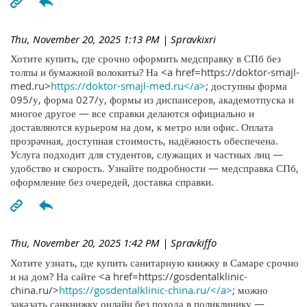
Thu, November 20, 2025 1:13 PM
| Spravkixri
Хотите купить, где срочно оформить медсправку в СПб без
толпы и бумажной волокиты? На <a href=https://doktor-smajl-
med.ru>
https://doktor-smajl-med.ru</a>
; доступны форма
095/у, форма 027/у, формы из диспансеров, академотпуска и
многое другое — все справки делаются официально и
доставляются курьером на дом, к метро или офис. Оплата
прозрачная, доступная стоимость, надёжность обеспечена.
Услуга подходит для студентов, служащих и частных лиц —
удобство и скорость. Узнайте подробности — медсправка СПб,
оформление без очередей, доставка справки.
Thu, November 20, 2025 1:42 PM
| Spravkiffo
Хотите узнать, где купить санитарную книжку в Самаре срочно
и на дом? На сайте <a href=https://gosdentalklinic-
china.ru/>
https://gosdentalklinic-china.ru/</a>
; можно
заказать санкнижку онлайн без похода в поликлинику —