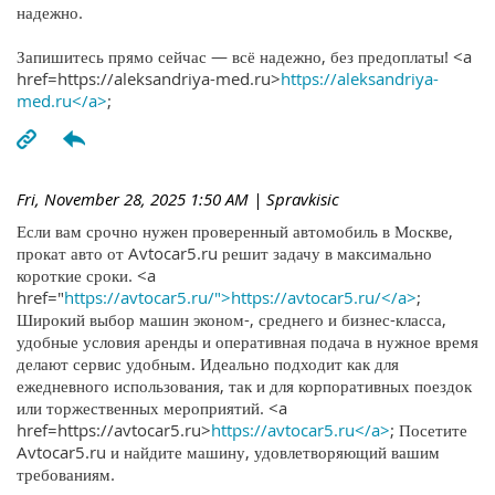
надежно.
Запишитесь прямо сейчас — всё надежно, без предоплаты! <a
href=https://aleksandriya-med.ru>
https://aleksandriya-
med.ru</a>
;
Fri, November 28, 2025 1:50 AM
| Spravkisic
Если вам срочно нужен проверенный автомобиль в Москве,
прокат авто от Avtocar5.ru решит задачу в максимально
короткие сроки. <a
href="
https://avtocar5.ru/">https://avtocar5.ru/</a>
;
Широкий выбор машин эконом-, среднего и бизнес-класса,
удобные условия аренды и оперативная подача в нужное время
делают сервис удобным. Идеально подходит как для
ежедневного использования, так и для корпоративных поездок
или торжественных мероприятий. <a
href=https://avtocar5.ru>
https://avtocar5.ru</a>
; Посетите
Avtocar5.ru и найдите машину, удовлетворяющий вашим
требованиям.