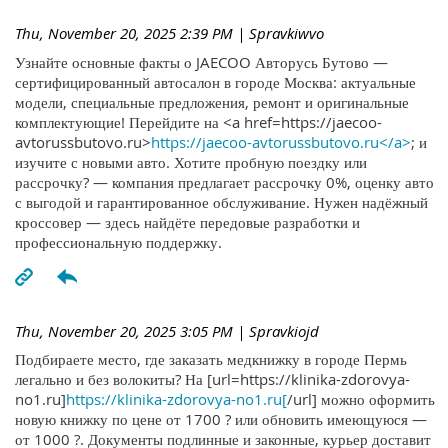
Thu, November 20, 2025 2:39 PM
| Spravkiwvo
Узнайте основные факты о JAECOO Авторусь Бутово —
сертифицированный автосалон в городе Москва: актуальные
модели, специальные предложения, ремонт и оригинальные
комплектующие! Перейдите на <a href=https://jaecoo-
avtorussbutovo.ru>
https://jaecoo-avtorussbutovo.ru</a>
; и
изучите с новыми авто. Хотите пробную поездку или
рассрочку? — компания предлагает рассрочку 0%, оценку авто
с выгодой и гарантированное обслуживание. Нужен надёжный
кроссовер — здесь найдёте передовые разработки и
профессиональную поддержку.
Thu, November 20, 2025 3:05 PM
| Spravkiojd
Подбираете место, где заказать медкнижку в городе Пермь
легально и без волокиты? На [url=https://klinika-zdorovya-
no1.ru]
https://klinika-zdorovya-no1.ru[
/url] можно оформить
новую книжку по цене от 1700 ? или обновить имеющуюся —
от 1000 ?. Документы подлинные и законные, курьер доставит