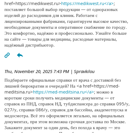
href=https://medikwest.ru>
https://medikwest.ru</a>
;
поставляет большой выбор продукции — от одноразовых
изделий до расходников для клиник. Работаем с
лицензированными фабриками, гарантируем высокое качество,
необходимые документы и оперативное снабжение по городу.
Это комфортно, надёжно и профессионально. Узнайте больше
на сайте — товары для медицины, расходные материалы,
надёжный дистрибьютор.
Thu, November 20, 2025 7:43 PM
| Spravkilou
Подбираете официальные справки от врача с доставкой без
лишней бюрократии и очередей? На <a href=https://med-
meditsina.ru>
https://med-meditsina.ru</a>
; можно в
короткие сроки получить медицинские документы — от
справок из ПНД, справок НД, тубдиспансера до справки 095/у,
027/у, справки 086/у, справок для бассейна, академотпуска и
медосмотра. Всё это оформляется легально, на официальных
документах, при этом возможна срочная доставка по Москве.
Закажите документ за один день, без похода к врачу — это