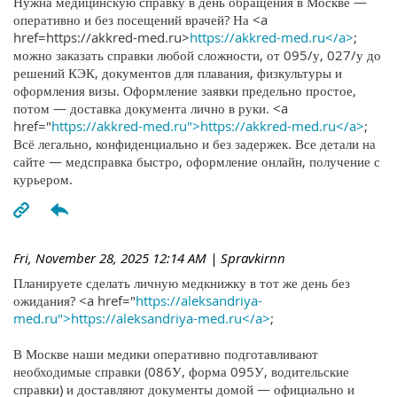
Нужна медицинскую справку в день обращения в Москве —
оперативно и без посещений врачей? На <a
href=https://akkred-med.ru>
https://akkred-med.ru</a>
;
можно заказать справки любой сложности, от 095/у, 027/у до
решений КЭК, документов для плавания, физкультуры и
оформления визы. Оформление заявки предельно простое,
потом — доставка документа лично в руки. <a
href="
https://akkred-med.ru">https://akkred-med.ru</a>
;
Всё легально, конфиденциально и без задержек. Все детали на
сайте — медсправка быстро, оформление онлайн, получение с
курьером.
Fri, November 28, 2025 12:14 AM
| Spravkirnn
Планируете сделать личную медкнижку в тот же день без
ожидания? <a href="
https://aleksandriya-
med.ru">https://aleksandriya-med.ru</a>
;
В Москве наши медики оперативно подготавливают
необходимые справки (086У, форма 095У, водительские
справки) и доставляют документы домой — официально и