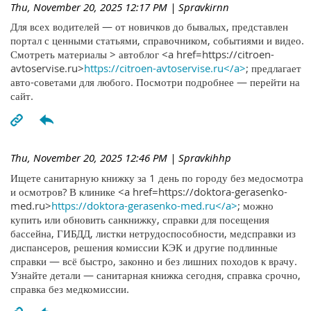
Thu, November 20, 2025 12:17 PM
| Spravkirnn
Для всех водителей — от новичков до бывалых, представлен
портал с ценными статьями, справочником, событиями и видео.
Смотреть материалы > автоблог <a href=https://citroen-
avtoservise.ru>
https://citroen-avtoservise.ru</a>
; предлагает
авто-советами для любого. Посмотри подробнее — перейти на
сайт.
Thu, November 20, 2025 12:46 PM
| Spravkihhp
Ищете санитарную книжку за 1 день по городу без медосмотра
и осмотров? В клинике <a href=https://doktora-gerasenko-
med.ru>
https://doktora-gerasenko-med.ru</a>
; можно
купить или обновить санкнижку, справки для посещения
бассейна, ГИБДД, листки нетрудоспособности, медсправки из
диспансеров, решения комиссии КЭК и другие подлинные
справки — всё быстро, законно и без лишних походов к врачу.
Узнайте детали — санитарная книжка сегодня, справка срочно,
справка без медкомиссии.