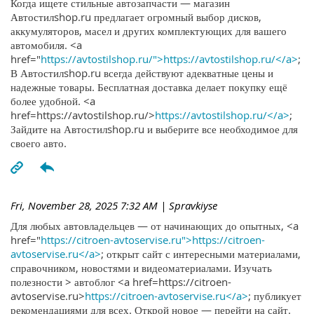
Когда ищете стильные автозапчасти — магазин
Автостилshop.ru предлагает огромный выбор дисков,
аккумуляторов, масел и других комплектующих для вашего
автомобиля. <a
href="
https://avtostilshop.ru/">https://avtostilshop.ru/</a>
;
В Автостилshop.ru всегда действуют адекватные цены и
надежные товары. Бесплатная доставка делает покупку ещё
более удобной. <a
href=https://avtostilshop.ru/>
https://avtostilshop.ru/</a>
;
Зайдите на Автостилshop.ru и выберите все необходимое для
своего авто.
Fri, November 28, 2025 7:32 AM
| Spravkiyse
Для любых автовладельцев — от начинающих до опытных, <a
href="
https://citroen-avtoservise.ru">https://citroen-
avtoservise.ru</a>
; открыт сайт с интересными материалами,
справочником, новостями и видеоматериалами. Изучать
полезности > автоблог <a href=https://citroen-
avtoservise.ru>
https://citroen-avtoservise.ru</a>
; публикует
рекомендациями для всех. Открой новое — перейти на сайт.