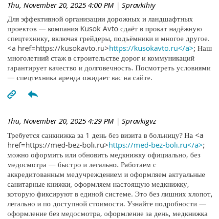
Thu, November 20, 2025 4:00 PM
| Spravkihiy
Для эффективной организации дорожных и ландшафтных
проектов — компания Kusok Avto сдаёт в прокат надёжную
спецтехнику, включая грейдеры, подъёмники и многое другое.
<a href=https://kusokavto.ru>
https://kusokavto.ru</a>
; Наш
многолетний стаж в строительстве дорог и коммуникаций
гарантирует качество и долговечность. Посмотреть условиями
— спецтехника аренда ожидает вас на сайте.
Thu, November 20, 2025 4:29 PM
| Spravkigvz
Требуется санкнижка за 1 день без визита в больницу? На <a
href=https://med-bez-boli.ru>
https://med-bez-boli.ru</a>
;
можно оформить или обновить медкнижку официально, без
медосмотра — быстро и легально. Работаем с
аккредитованным медучреждением и оформляем актуальные
санитарные книжки, оформляем настоящую медкнижку,
которую фиксируют в единой системе. Это без лишних хлопот,
легально и по доступной стоимости. Узнайте подробности —
оформление без медосмотра, оформление за день, медкнижка