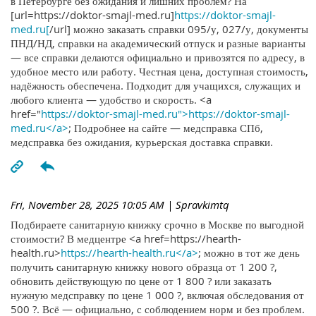
в Петербурге без ожидания и лишних проблем? На
[url=https://doktor-smajl-med.ru]
https://doktor-smajl-
med.ru[
/url] можно заказать справки 095/у, 027/у, документы
ПНД/НД, справки на академический отпуск и разные варианты
— все справки делаются официально и привозятся по адресу, в
удобное место или работу. Честная цена, доступная стоимость,
надёжность обеспечена. Подходит для учащихся, служащих и
любого клиента — удобство и скорость. <a
href="
https://doktor-smajl-med.ru">https://doktor-smajl-
med.ru</a>
; Подробнее на сайте — медсправка СПб,
медсправка без ожидания, курьерская доставка справки.
Fri, November 28, 2025 10:05 AM
| Spravkimtq
Подбираете санитарную книжку срочно в Москве по выгодной
стоимости? В медцентре <a href=https://hearth-
health.ru>
https://hearth-health.ru</a>
; можно в тот же день
получить санитарную книжку нового образца от 1 200 ?,
обновить действующую по цене от 1 800 ? или заказать
нужную медсправку по цене 1 000 ?, включая обследования от
500 ?. Всё — официально, с соблюдением норм и без проблем.