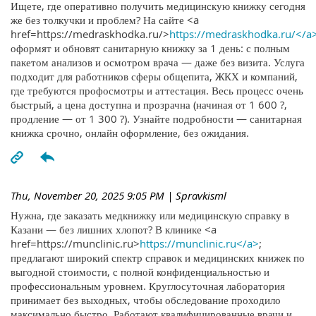
Ищете, где оперативно получить медицинскую книжку сегодня
же без толкучки и проблем? На сайте <a
href=https://medraskhodka.ru/>
https://medraskhodka.ru/</a
оформят и обновят санитарную книжку за 1 день: с полным
пакетом анализов и осмотром врача — даже без визита. Услуга
подходит для работников сферы общепита, ЖКХ и компаний,
где требуются профосмотры и аттестация. Весь процесс очень
быстрый, а цена доступна и прозрачна (начиная от 1 600 ?,
продление — от 1 300 ?). Узнайте подробности — санитарная
книжка срочно, онлайн оформление, без ожидания.
Thu, November 20, 2025 9:05 PM
| Spravkisml
Нужна, где заказать медкнижку или медицинскую справку в
Казани — без лишних хлопот? В клинике <a
href=https://munclinic.ru>
https://munclinic.ru</a>
;
предлагают широкий спектр справок и медицинских книжек по
выгодной стоимости, с полной конфиденциальностью и
профессиональным уровнем. Круглосуточная лаборатория
принимает без выходных, чтобы обследование проходило
максимально быстро. Работают квалифицированные врачи и