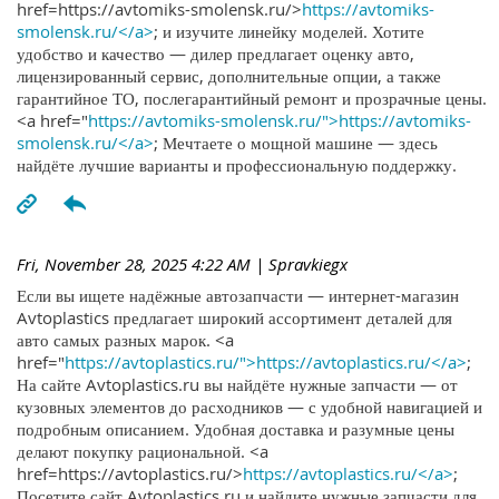
href=https://avtomiks-smolensk.ru/>
https://avtomiks-
smolensk.ru/</a>
; и изучите линейку моделей. Хотите
удобство и качество — дилер предлагает оценку авто,
лицензированный сервис, дополнительные опции, а также
гарантийное ТО, послегарантийный ремонт и прозрачные цены.
<a href="
https://avtomiks-smolensk.ru/">https://avtomiks-
smolensk.ru/</a>
; Мечтаете о мощной машине — здесь
найдёте лучшие варианты и профессиональную поддержку.
Fri, November 28, 2025 4:22 AM
| Spravkiegx
Если вы ищете надёжные автозапчасти — интернет-магазин
Avtoplastics предлагает широкий ассортимент деталей для
авто самых разных марок. <a
href="
https://avtoplastics.ru/">https://avtoplastics.ru/</a>
;
На сайте Avtoplastics.ru вы найдёте нужные запчасти — от
кузовных элементов до расходников — с удобной навигацией и
подробным описанием. Удобная доставка и разумные цены
делают покупку рациональной. <a
href=https://avtoplastics.ru/>
https://avtoplastics.ru/</a>
;
Посетите сайт Avtoplastics.ru и найдите нужные запчасти для