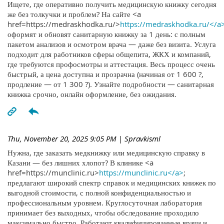
Ищете, где оперативно получить медицинскую книжку сегодня
же без толкучки и проблем? На сайте <a
href=https://medraskhodka.ru/>
https://medraskhodka.ru/</a
оформят и обновят санитарную книжку за 1 день: с полным
пакетом анализов и осмотром врача — даже без визита. Услуга
подходит для работников сферы общепита, ЖКХ и компаний,
где требуются профосмотры и аттестация. Весь процесс очень
быстрый, а цена доступна и прозрачна (начиная от 1 600 ?,
продление — от 1 300 ?). Узнайте подробности — санитарная
книжка срочно, онлайн оформление, без ожидания.
Thu, November 20, 2025 9:05 PM
| Spravkisml
Нужна, где заказать медкнижку или медицинскую справку в
Казани — без лишних хлопот? В клинике <a
href=https://munclinic.ru>
https://munclinic.ru</a>
;
предлагают широкий спектр справок и медицинских книжек по
выгодной стоимости, с полной конфиденциальностью и
профессиональным уровнем. Круглосуточная лаборатория
принимает без выходных, чтобы обследование проходило
максимально быстро. Работают квалифицированные врачи и