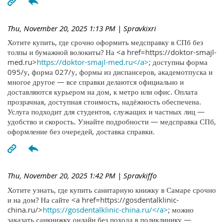
Thu, November 20, 2025 1:13 PM
| Spravkixri
Хотите купить, где срочно оформить медсправку в СПб без
толпы и бумажной волокиты? На <a href=https://doktor-smajl-
med.ru>
https://doktor-smajl-med.ru</a>
; доступны форма
095/у, форма 027/у, формы из диспансеров, академотпуска и
многое другое — все справки делаются официально и
доставляются курьером на дом, к метро или офис. Оплата
прозрачная, доступная стоимость, надёжность обеспечена.
Услуга подходит для студентов, служащих и частных лиц —
удобство и скорость. Узнайте подробности — медсправка СПб,
оформление без очередей, доставка справки.
Thu, November 20, 2025 1:42 PM
| Spravkiffo
Хотите узнать, где купить санитарную книжку в Самаре срочно
и на дом? На сайте <a href=https://gosdentalklinic-
china.ru/>
https://gosdentalklinic-china.ru/</a>
; можно
заказать санкнижку онлайн без похода в поликлинику —