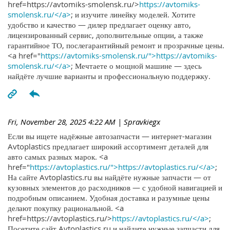
href=https://avtomiks-smolensk.ru/>
https://avtomiks-
smolensk.ru/</a>
; и изучите линейку моделей. Хотите
удобство и качество — дилер предлагает оценку авто,
лицензированный сервис, дополнительные опции, а также
гарантийное ТО, послегарантийный ремонт и прозрачные цены.
<a href="
https://avtomiks-smolensk.ru/">https://avtomiks-
smolensk.ru/</a>
; Мечтаете о мощной машине — здесь
найдёте лучшие варианты и профессиональную поддержку.
Fri, November 28, 2025 4:22 AM
| Spravkiegx
Если вы ищете надёжные автозапчасти — интернет-магазин
Avtoplastics предлагает широкий ассортимент деталей для
авто самых разных марок. <a
href="
https://avtoplastics.ru/">https://avtoplastics.ru/</a>
;
На сайте Avtoplastics.ru вы найдёте нужные запчасти — от
кузовных элементов до расходников — с удобной навигацией и
подробным описанием. Удобная доставка и разумные цены
делают покупку рациональной. <a
href=https://avtoplastics.ru/>
https://avtoplastics.ru/</a>
;
Посетите сайт Avtoplastics.ru и найдите нужные запчасти для