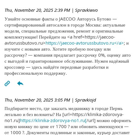
Thu, November 20, 2025 2:39 PM
| Spravkiwvo
Узнайте основные факты о JAECOO Авторусь Бутово —
сертифицированный автосалон в городе Москва: актуальные
модели, специальные предложения, ремонт и оригинальные
комплектующие! Перейдите на <a href=https://jaecoo-
avtorussbutovo.ru>
https://jaecoo-avtorussbutovo.ru</a>
; и
изучите с новыми авто. Хотите пробную поездку или
рассрочку? — компания предлагает рассрочку 0%, оценку авто
с выгодой и гарантированное обслуживание. Нужен надёжный
кроссовер — здесь найдёте передовые разработки и
профессиональную поддержку.
Thu, November 20, 2025 3:05 PM
| Spravkiojd
Подбираете место, где заказать медкнижку в городе Пермь
легально и без волокиты? На [url=https://klinika-zdorovya-
no1.ru]
https://klinika-zdorovya-no1.ru[
/url] можно оформить
новую книжку по цене от 1700 ? или обновить имеющуюся —
от 1000 ?. Документы подлинные и законные, курьер доставит