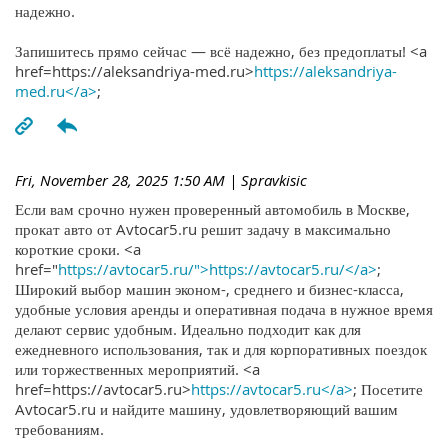
надежно.
Запишитесь прямо сейчас — всё надежно, без предоплаты! <a
href=https://aleksandriya-med.ru>
https://aleksandriya-
med.ru</a>
;
Fri, November 28, 2025 1:50 AM
| Spravkisic
Если вам срочно нужен проверенный автомобиль в Москве,
прокат авто от Avtocar5.ru решит задачу в максимально
короткие сроки. <a
href="
https://avtocar5.ru/">https://avtocar5.ru/</a>
;
Широкий выбор машин эконом-, среднего и бизнес-класса,
удобные условия аренды и оперативная подача в нужное время
делают сервис удобным. Идеально подходит как для
ежедневного использования, так и для корпоративных поездок
или торжественных мероприятий. <a
href=https://avtocar5.ru>
https://avtocar5.ru</a>
; Посетите
Avtocar5.ru и найдите машину, удовлетворяющий вашим
требованиям.