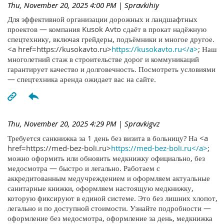
Thu, November 20, 2025 4:00 PM
| Spravkihiy
Для эффективной организации дорожных и ландшафтных
проектов — компания Kusok Avto сдаёт в прокат надёжную
спецтехнику, включая грейдеры, подъёмники и многое другое.
<a href=https://kusokavto.ru>
https://kusokavto.ru</a>
; Наш
многолетний стаж в строительстве дорог и коммуникаций
гарантирует качество и долговечность. Посмотреть условиями
— спецтехника аренда ожидает вас на сайте.
Thu, November 20, 2025 4:29 PM
| Spravkigvz
Требуется санкнижка за 1 день без визита в больницу? На <a
href=https://med-bez-boli.ru>
https://med-bez-boli.ru</a>
;
можно оформить или обновить медкнижку официально, без
медосмотра — быстро и легально. Работаем с
аккредитованным медучреждением и оформляем актуальные
санитарные книжки, оформляем настоящую медкнижку,
которую фиксируют в единой системе. Это без лишних хлопот,
легально и по доступной стоимости. Узнайте подробности —
оформление без медосмотра, оформление за день, медкнижка