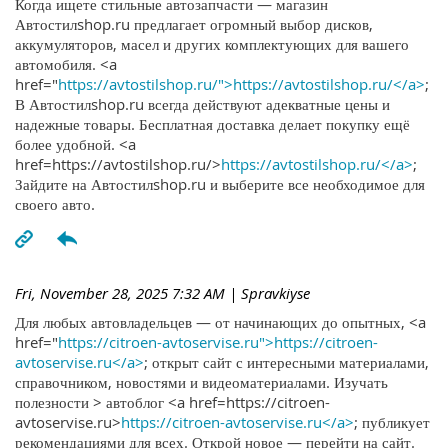
Когда ищете стильные автозапчасти — магазин
Автостилshop.ru предлагает огромный выбор дисков,
аккумуляторов, масел и других комплектующих для вашего
автомобиля. <a
href="
https://avtostilshop.ru/">https://avtostilshop.ru/</a>
;
В Автостилshop.ru всегда действуют адекватные цены и
надежные товары. Бесплатная доставка делает покупку ещё
более удобной. <a
href=https://avtostilshop.ru/>
https://avtostilshop.ru/</a>
;
Зайдите на Автостилshop.ru и выберите все необходимое для
своего авто.
Fri, November 28, 2025 7:32 AM
| Spravkiyse
Для любых автовладельцев — от начинающих до опытных, <a
href="
https://citroen-avtoservise.ru">https://citroen-
avtoservise.ru</a>
; открыт сайт с интересными материалами,
справочником, новостями и видеоматериалами. Изучать
полезности > автоблог <a href=https://citroen-
avtoservise.ru>
https://citroen-avtoservise.ru</a>
; публикует
рекомендациями для всех. Открой новое — перейти на сайт.