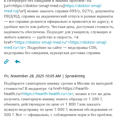
в Петербурге без ожидания и лишних проблем? На
[url=https://doktor-smajl-med.ru]
https://doktor-smajl-
med.ru[
/url] можно заказать справки 095/у, 027/у, документы
ПНД/НД, справки на академический отпуск и разные варианты
— все справки делаются официально и привозятся по адресу, в
удобное место или работу. Честная цена, доступная стоимость,
надёжность обеспечена. Подходит для учащихся, служащих и
любого клиента — удобство и скорость. <a
href="
https://doktor-smajl-med.ru">https://doktor-smajl-
med.ru</a>
; Подробнее на сайте — медсправка СПб,
медсправка без ожидания, курьерская доставка справки.
Fri, November 28, 2025 10:05 AM
| Spravkimtq
Подбираете санитарную книжку срочно в Москве по выгодной
стоимости? В медцентре <a href=https://hearth-
health.ru>
https://hearth-health.ru</a>
; можно в тот же день
получить санитарную книжку нового образца от 1 200 ?,
обновить действующую по цене от 1 800 ? или заказать
нужную медсправку по цене 1 000 ?, включая обследования от
500 ?. Всё — официально, с соблюдением норм и без проблем.