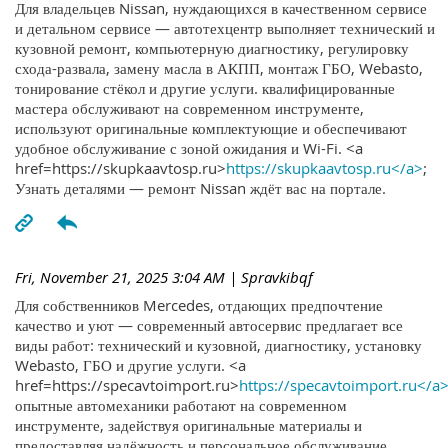
Для владельцев Nissan, нуждающихся в качественном сервисе
и детальном сервисе — автотехцентр выполняет технический и
кузовной ремонт, компьютерную диагностику, регулировку
схода-развала, замену масла в АКПП, монтаж ГБО, Webasto,
тонирование стёкол и другие услуги. квалифицированные
мастера обслуживают на современном инструменте,
используют оригинальные комплектующие и обеспечивают
удобное обслуживание с зоной ожидания и Wi-Fi. <a
href=https://skupkaavtosp.ru>
https://skupkaavtosp.ru</a>
;
Узнать деталями — ремонт Nissan ждёт вас на портале.
Fri, November 21, 2025 3:04 AM
| Spravkibqf
Для собственников Mercedes, отдающих предпочтение
качество и уют — современный автосервис предлагает все
виды работ: технический и кузовной, диагностику, установку
Webasto, ГБО и другие услуги. <a
href=https://specavtoimport.ru>
https://specavtoimport.ru</a
опытные автомеханики работают на современном
инструменте, задействуя оригинальные материалы и
предоставляя надёжность и персональное обслуживание.