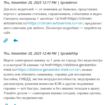
Thu, November 20, 2025 12:17 PM
| Spravkirnn
Для всех водителей — от новичков до бывалых, представлен
портал с ценными статьями, справочником, событиями и видео.
Смотреть материалы > автоблог <a href=https://citroen-
avtoservise.ru>
https://citroen-avtoservise.ru</a>
; предлагает
авто-советами для любого. Посмотри подробнее — перейти на
сайт.
Thu, November 20, 2025 12:46 PM
| Spravkihhp
Ищете санитарную книжку за 1 день по городу без медосмотра
и осмотров? В клинике <a href=https://doktora-gerasenko-
med.ru>
https://doktora-gerasenko-med.ru</a>
; можно
купить или обновить санкнижку, справки для посещения
бассейна, ГИБДД, листки нетрудоспособности, медсправки из
диспансеров, решения комиссии КЭК и другие подлинные
справки — всё быстро, законно и без лишних походов к врачу.
Узнайте детали — санитарная книжка сегодня, справка срочно,
справка без медкомиссии.