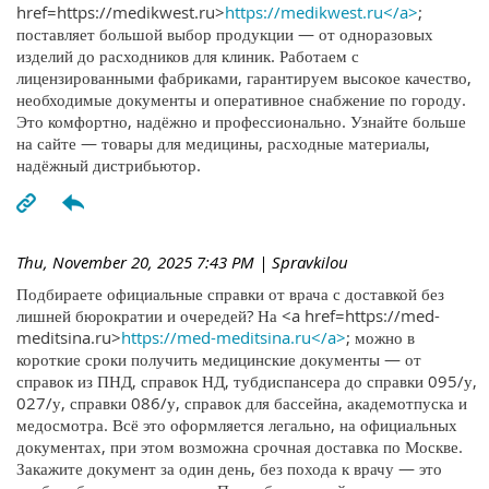
href=https://medikwest.ru>
https://medikwest.ru</a>
;
поставляет большой выбор продукции — от одноразовых
изделий до расходников для клиник. Работаем с
лицензированными фабриками, гарантируем высокое качество,
необходимые документы и оперативное снабжение по городу.
Это комфортно, надёжно и профессионально. Узнайте больше
на сайте — товары для медицины, расходные материалы,
надёжный дистрибьютор.
Thu, November 20, 2025 7:43 PM
| Spravkilou
Подбираете официальные справки от врача с доставкой без
лишней бюрократии и очередей? На <a href=https://med-
meditsina.ru>
https://med-meditsina.ru</a>
; можно в
короткие сроки получить медицинские документы — от
справок из ПНД, справок НД, тубдиспансера до справки 095/у,
027/у, справки 086/у, справок для бассейна, академотпуска и
медосмотра. Всё это оформляется легально, на официальных
документах, при этом возможна срочная доставка по Москве.
Закажите документ за один день, без похода к врачу — это