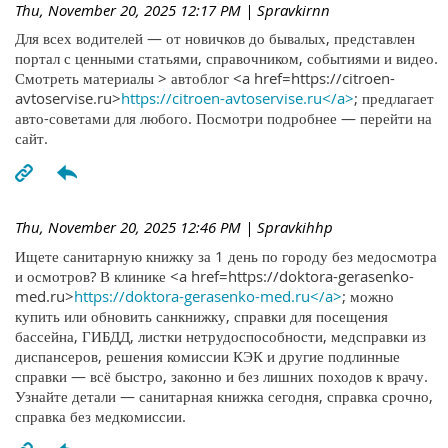
Thu, November 20, 2025 12:17 PM
| Spravkirnn
Для всех водителей — от новичков до бывалых, представлен
портал с ценными статьями, справочником, событиями и видео.
Смотреть материалы > автоблог <a href=https://citroen-
avtoservise.ru>
https://citroen-avtoservise.ru</a>
; предлагает
авто-советами для любого. Посмотри подробнее — перейти на
сайт.
Thu, November 20, 2025 12:46 PM
| Spravkihhp
Ищете санитарную книжку за 1 день по городу без медосмотра
и осмотров? В клинике <a href=https://doktora-gerasenko-
med.ru>
https://doktora-gerasenko-med.ru</a>
; можно
купить или обновить санкнижку, справки для посещения
бассейна, ГИБДД, листки нетрудоспособности, медсправки из
диспансеров, решения комиссии КЭК и другие подлинные
справки — всё быстро, законно и без лишних походов к врачу.
Узнайте детали — санитарная книжка сегодня, справка срочно,
справка без медкомиссии.