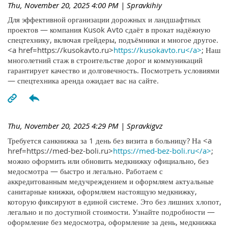
Thu, November 20, 2025 4:00 PM
| Spravkihiy
Для эффективной организации дорожных и ландшафтных
проектов — компания Kusok Avto сдаёт в прокат надёжную
спецтехнику, включая грейдеры, подъёмники и многое другое.
<a href=https://kusokavto.ru>
https://kusokavto.ru</a>
; Наш
многолетний стаж в строительстве дорог и коммуникаций
гарантирует качество и долговечность. Посмотреть условиями
— спецтехника аренда ожидает вас на сайте.
Thu, November 20, 2025 4:29 PM
| Spravkigvz
Требуется санкнижка за 1 день без визита в больницу? На <a
href=https://med-bez-boli.ru>
https://med-bez-boli.ru</a>
;
можно оформить или обновить медкнижку официально, без
медосмотра — быстро и легально. Работаем с
аккредитованным медучреждением и оформляем актуальные
санитарные книжки, оформляем настоящую медкнижку,
которую фиксируют в единой системе. Это без лишних хлопот,
легально и по доступной стоимости. Узнайте подробности —
оформление без медосмотра, оформление за день, медкнижка