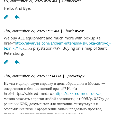
Fri, November 21, 2025 4:26 AM
| XRumerTest
Hello. And Bye.
Thu, November 27, 2025 1:11 AM
| CharlesWew
We buy ALL equipment and much more with pickup <a
href="
http://alvarvas.com/s/chem-interesna-skupka-cifrovoj-
texniki/">с
купка playstation</a>. Buying on a map of Saint
Petersburg.
Thu, November 27, 2025 11:34 PM
| Spravkidpy
Нужна медицинскую справку в день обращения в Москве —
оперативно и без посещений врачей? На <a
href=https://akkred-med.ru>
https://akkred-med.ru</a>
;
можно заказать справки любой сложности, от 095/у, 027/у до
решений КЭК, документов для плавания, физкультуры и
оформления визы. Оформление заявки предельно простое,
потом — доставка документа лично в руки. <a