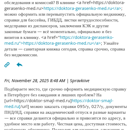
обследования и комиссий? В клинике <a href=https://doktora-
gerasenko-med.ru>
https://doktora-gerasenko-med.ru</a>
;
можно оформить или перевыпустить официальную медкнижку,
справки для бассейна, ГИБДД, листки нетрудоспособности,
медсправки из диспансеров, заключения КЭК и другие
законные бумаги — всё моментально, официально и без
визитов в клинику. <a href="
https://doktora-gerasenko-
med.ru">https://doktora-gerasenko-med.ru</a>
; Узнайте
детали — санитарная книжка сегодня, справка срочно, справка
без медкомиссии.
Fri, November 28, 2025 8:48 AM
| Spravkiive
Подбираете место, где срочно оформить медицинскую справку
в Петербурге без ожидания и лишних проблем? На
[url=https://doktor-smajl-med.ru]
https://doktor-smajl-
med.ru[
/url] можно заказать справки 095/у, 027/у, документы
ПНД/НД, справки на академический отпуск и разные варианты
— все справки делаются официально и привозятся по адресу, в
удобное место или работу. Честная цена, доступная стоимость,
надёжность обеспечена. Подходит для учащихся, служащих и