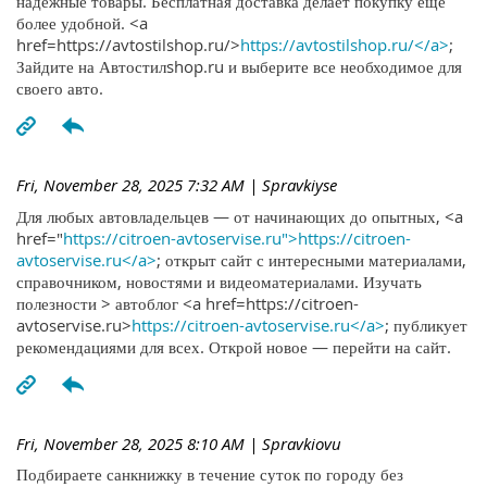
надежные товары. Бесплатная доставка делает покупку ещё
более удобной. <a
href=https://avtostilshop.ru/>
https://avtostilshop.ru/</a>
;
Зайдите на Автостилshop.ru и выберите все необходимое для
своего авто.
Fri, November 28, 2025 7:32 AM
| Spravkiyse
Для любых автовладельцев — от начинающих до опытных, <a
href="
https://citroen-avtoservise.ru">https://citroen-
avtoservise.ru</a>
; открыт сайт с интересными материалами,
справочником, новостями и видеоматериалами. Изучать
полезности > автоблог <a href=https://citroen-
avtoservise.ru>
https://citroen-avtoservise.ru</a>
; публикует
рекомендациями для всех. Открой новое — перейти на сайт.
Fri, November 28, 2025 8:10 AM
| Spravkiovu
Подбираете санкнижку в течение суток по городу без