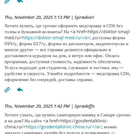
Thu, November 20, 2025 1:13 PM
| Spravkixri
Хотите купить, где срочно оформить медсправку в СПб без
толпы и бумажной волокиты? На <a href=https://doktor-smajl-
med.ru>
https://doktor-smajl-med.ru</a>
; доступны форма
095/у, форма 027/у, формы из диспансеров, академотпуска и
многое другое — все справки делаются официально и
доставляются курьером на дом, к метро или офис. Оплата
прозрачная, доступная стоимость, надёжность обеспечена.
Услуга подходит для студентов, служащих и частных лиц —
удобство и скорость. Узнайте подробности — медсправка СПб,
оформление без очередей, доставка справки.
Thu, November 20, 2025 1:42 PM
| Spravkiffo
Хотите узнать, где купить санитарную книжку в Самаре срочно
и на дом? На сайте <a href=https://gosdentalklinic-
china.ru/>
https://gosdentalklinic-china.ru/</a>
; можно
заказать санкнижку онлайн без похода в поликлинику —