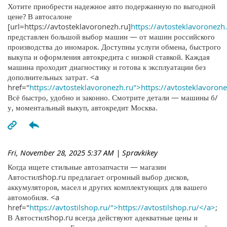
Хотите приобрести надежное авто подержанную по выгодной
цене? В автосалоне
[url=https://avtosteklavoronezh.ru]
https://avtosteklavoronezh.
представлен большой выбор машин — от машин российского
производства до иномарок. Доступны услуги обмена, быстрого
выкупа и оформления автокредита с низкой ставкой. Каждая
машина проходит диагностику и готова к эксплуатации без
дополнительных затрат. <a
href="
https://avtosteklavoronezh.ru">https://avtosteklavoron
Всё быстро, удобно и законно. Смотрите детали — машины б/
у, моментальный выкуп, автокредит Москва.
Fri, November 28, 2025 5:37 AM
| Spravkikey
Когда ищете стильные автозапчасти — магазин
Автостилshop.ru предлагает огромный выбор дисков,
аккумуляторов, масел и других комплектующих для вашего
автомобиля. <a
href="
https://avtostilshop.ru/">https://avtostilshop.ru/</a>
;
В Автостилshop.ru всегда действуют адекватные цены и