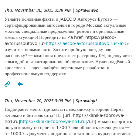
Thu, November 20, 2025 2:39 PM
| Spravkiwvo
Узнайте основные факты о JAECOO Авторусь Бутово —
сертифицированный автосалон в городе Москва: актуальные
модели, специальные предложения, ремонт и оригинальные
комплектующие! Перейдите на <a href=https://jaecoo-
avtorussbutovo.ru>
https://jaecoo-avtorussbutovo.ru</a>
; и
изучите с новыми авто. Хотите пробную поездку или
рассрочку? — компания предлагает рассрочку 0%, оценку авто
с выгодой и гарантированное обслуживание. Нужен надёжный
кроссовер — здесь найдёте передовые разработки и
профессиональную поддержку.
Thu, November 20, 2025 3:05 PM
| Spravkiojd
Подбираете место, где заказать медкнижку в городе Пермь
легально и без волокиты? На [url=https://klinika-zdorovya-
no1.ru]
https://klinika-zdorovya-no1.ru[
/url] можно оформить
новую книжку по цене от 1700 ? или обновить имеющуюся —
от 1000 ?. Документы подлинные и законные, курьер доставит